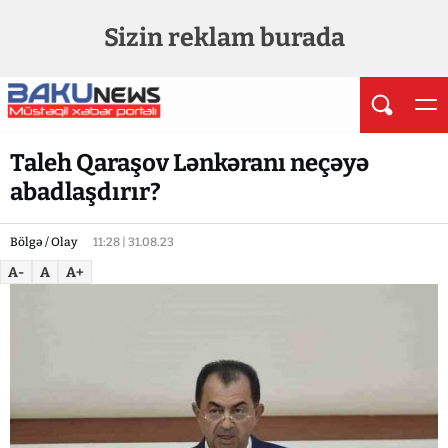
Sizin reklam burada
Taleh Qaraşov Lənkəranı neçəyə
abadlaşdırır?
Bölgə / Olay
11:28 | 31.08.23
A-
A
A+