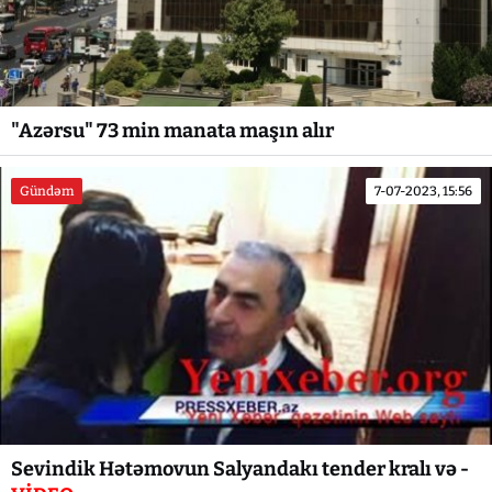
"Azərsu" 73 min manata maşın alır
Gündəm
7-07-2023, 15:56
Sevindik Hətəmovun Salyandakı tender kralı və -