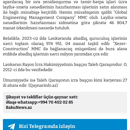
aparılacaq bir sıra yenidənqurma və təmir-bərpa işləri üzrə
layihə-smeta sənədlərinin hazırlanması işlərinin satın alınması
ilə bağlı müsabiqə keçirilib. Həmin müsabiqənin qalibi "Global
Engineering Management Company” MMC olub. Layihə-smeta
sənədlərinin hazırlanması xidmətinə görə şikrətə 46 804,7
manat ödənilməsi nəzərdə tutulub.
Beləliklə, 2023-cü ildə Lənkəranda abadlıq, quruculuq işlərinin
xərci toplam olaraq 974 951, 04 manat təşkil edib. "Xezer-
Construction” MMC ilə bağlanacaq müqaviləni də bura əlavə
etdikdə abadlıq işlərinin xərci milyon yarımdan çox edir.
Lənkəran Rayon İcra Hakimiyyətinin başçısı Taleh Qaraşovdur. O,
2012-ci ildə bu vəzifədədir.
Ümumiyyətlə isə Taleh Qaraşovun icra başçısı kimi karyerası 27
ili əhatə edir. (Qaynarinfo.az)
Şikayət və təkliflər üçün qaynar xətt:
Əlaqə whatsapp:+994 70 402 02 85
BakuNews.az
Bizi Telegramda izləyin