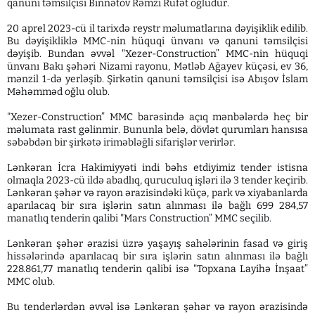
qanuni təmsilçisi Binnətov Rəmzi Rüfət oğludur.
20 aprel 2023-cü il tarixdə reystr məlumatlarına dəyişiklik edilib.
Bu dəyişikliklə MMC-nin hüquqi ünvanı və qanuni təmsilçisi
dəyişib. Bundan əvvəl "Xezer-Construction” MMC-nin hüquqi
ünvanı Bakı şəhəri Nizami rayonu, Mətləb Ağayev küçəsi, ev 36,
mənzil 1-də yerləşib. Şirkətin qanuni təmsilçisi isə Abışov İslam
Məhəmməd oğlu olub.
"Xezer-Construction” MMC barəsində açıq mənbələrdə heç bir
məlumata rast gəlinmir. Bununla belə, dövlət qurumları hansısa
səbəbdən bir şirkətə iriməbləğli sifarişlər verirlər.
Lənkəran İcra Hakimiyyəti indi bəhs etdiyimiz tender istisna
olmaqla 2023-cü ildə abadlıq, quruculuq işləri ilə 3 tender keçirib.
Lənkəran şəhər və rayon ərazisindəki küçə, park və xiyabanlarda
aparılacaq bir sıra işlərin satın alınması ilə bağlı 699 284,57
manatlıq tenderin qalibi "Mars Construction” MMC seçilib.
Lənkəran şəhər ərazisi üzrə yaşayış sahələrinin fasad və giriş
hissələrində aparılacaq bir sıra işlərin satın alınması ilə bağlı
228.861,77 manatlıq tenderin qalibi isə "Topxana Layihə İnşaat”
MMC olub.
Bu tenderlərdən əvvəl isə Lənkəran şəhər və rayon ərazisində