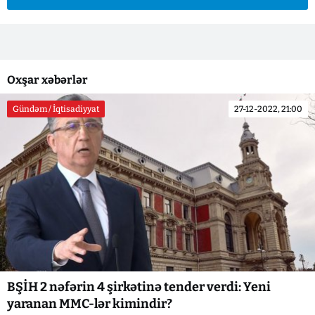
Oxşar xəbərlər
Gündəm / İqtisadiyyat
27-12-2022, 21:00
BŞİH 2 nəfərin 4 şirkətinə tender verdi: Yeni
yaranan MMC-lər kimindir?