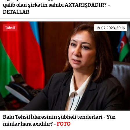
qalib olan şirkətin sahibi AXTARIŞDADIR? –
DETALLAR
Təhsil
18-07-2023, 20:16
Bakı Təhsil İdarəsinin şübhəli tenderləri - Yüz
minlər hara axıdılır? -
FOTO