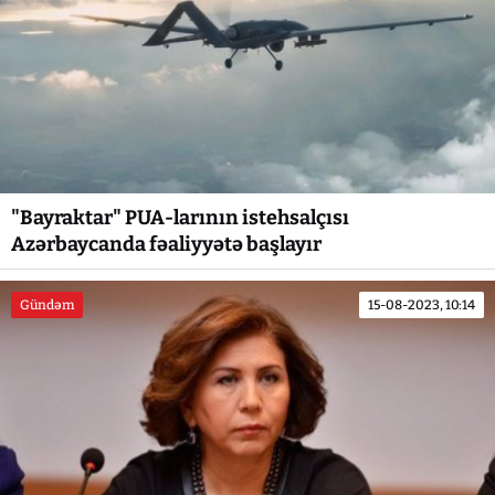
"Bayraktar" PUA-larının istehsalçısı
Azərbaycanda fəaliyyətə başlayır
Gündəm
15-08-2023, 10:14