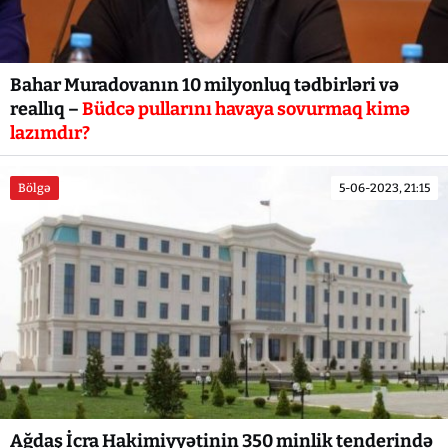
Bahar Muradovanın 10 milyonluq tədbirləri və
reallıq –
Büdcə pullarını havaya sovurmaq kimə
lazımdır?
Bölgə
5-06-2023, 21:15
Ağdaş İcra Hakimiyyətinin 350 minlik tenderində