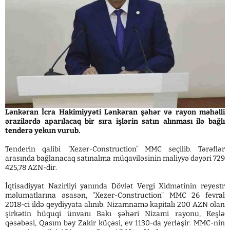
Lənkəran İcra Hakimiyyəti Lənkəran şəhər və rayon məhəlli
ərazilərdə aparılacaq bir sıra işlərin satın alınması ilə bağlı
tenderə yekun vurub.
Tenderin qalibi "Xezer-Construction” MMC seçilib. Tərəflər
arasında bağlanacaq satınalma müqaviləsinin maliyyə dəyəri 729
425,78 AZN-dir.
İqtisadiyyat Nazirliyi yanında Dövlət Vergi Xidmətinin reyestr
məlumatlarına əsasən, "Xezer-Construction” MMC 26 fevral
2018-ci ildə qeydiyyata alınıb. Nizamnamə kapitalı 200 AZN olan
şirkətin hüquqi ünvanı Bakı şəhəri Nizami rayonu, Keşlə
qəsəbəsi, Qasım bəy Zakir küçəsi, ev 1130-da yerləşir. MMC-nin