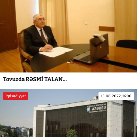
Tovuzda RƏSMİ TALAN…
İqtisadiyyat
15-08-2022, 16:00