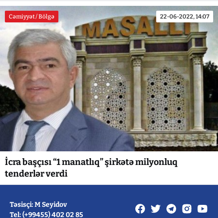
Cəmiyyət / Bölgə
22-06-2022, 14:07
İcra başçısı “1 manatlıq” şirkətə milyonluq
tenderlər verdi
Təsisçi: M Seyidov
Tel: (+99455) 402 02 85