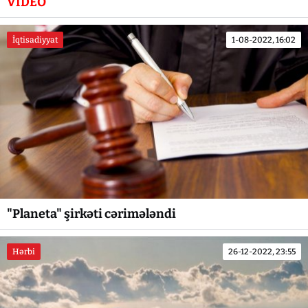
VİDEO
İqtisadiyyat
1-08-2022, 16:02
"Planeta" şirkəti cərimələndi
Hərbi
26-12-2022, 23:55