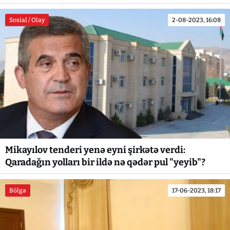
Sosial / Olay
2-08-2023, 16:08
Mikayılov tenderi yenə eyni şirkətə verdi:
Qaradağın yolları bir ildə nə qədər pul "yeyib"?
Bölgə
17-06-2023, 18:17