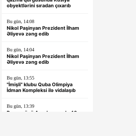
obyektlərini sıradan çıxarıb
Bu gün, 14:08
Nikol Paşinyan Prezident İlham
Əliyevə zəng edib
Bu gün, 14:04
Nikol Paşinyan Prezident İlham
Əliyevə zəng edib
Bu gün, 13:55
"İmişli" klubu Quba Olimpiya
İdman Kompleksi ilə vidalaşıb
Bu gün, 13:39
Bazar günü Azərbaycanda 40
dərəcə isti olacaq
Bu gün, 12:25