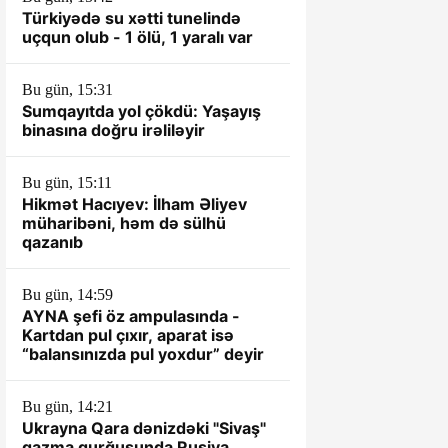
Türkiyədə su xətti tunelində
uçqun olub - 1 ölü, 1 yaralı var
Bu gün, 15:31
Sumqayıtda yol çökdü: Yaşayış
binasına doğru irəliləyir
Bu gün, 15:11
Hikmət Hacıyev: İlham Əliyev
müharibəni, həm də sülhü
qazanıb
Bu gün, 14:59
AYNA şefi öz ampulasında -
Kartdan pul çıxır, aparat isə
“balansınızda pul yoxdur” deyir
Bu gün, 14:21
Ukrayna Qara dənizdəki "Sivaş"
qazma qurğusunda Rusiya