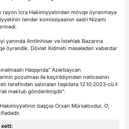
bəy rayon İcra Hakimiyyətindən mövqe öyrənməyə
iyyətinin tender komissiyasının sədri Nizami
ermədi.
liyi yanında Antiinhisar və İstehlak Bazarına
e öyrəndik. Dövlət Xidməti məsələdən xəbərdar
ınalmaalrı Haqqında" Azərbaycan
inin pozulması ilə keçirildiyindən nəticəsinin
i tərəfindən satınalan təşkilata 12.10.2023-cü il
əli məktub göndərilmişdir".
 Hakimiyyətinin başçısı Orxan Mürsəlovdur. O,
ifədədir.
 xətt: