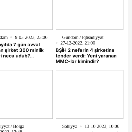
dəm
9-03-2023, 23:06
Gündəm / İqtisadiyyat
27-12-2022, 21:00
ıtda 7 gün əvvəl
n şirkət 300 minlik
BŞİH 2 nəfərin 4 şirkətinə
i necə udub?
tender verdi: Yeni yaranan
ƏRRÜAT)
MMC-lər kimindir?
yyət / Bölgə
Səhiyyə
13-10-2023, 10:06
2023, 17:48