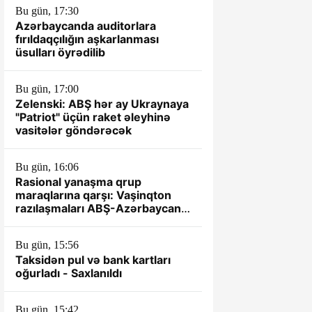
Bu gün, 17:30
Azərbaycanda auditorlara
fırıldaqçılığın aşkarlanması
üsulları öyrədilib
Bu gün, 17:00
Zelenski: ABŞ hər ay Ukraynaya
"Patriot" üçün raket əleyhinə
vasitələr göndərəcək
Bu gün, 16:06
Rasional yanaşma qrup
maraqlarına qarşı: Vaşinqton
razılaşmaları ABŞ-Azərbaycan
münasibətlərində yeni dövrün
əsası kimi
Bu gün, 15:56
Taksidən pul və bank kartları
oğurladı - Saxlanıldı
Bu gün, 15:42