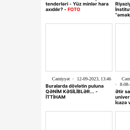
tenderləri - Yüz minlər hara
Riyazi
axıdılır? -
FOTO
İnstit
“əməkd
Cəmiyyət
12-09-2023, 13:46
Cəmi
8-08-
Buralarda dövlətin puluna
QƏNİM KƏSİLİBLƏR... -
Ətir s
İTTİHAM
univer
İcazə 