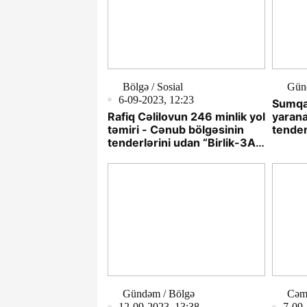
Bölgə / Sosial
Gün
6-09-2023, 12:23
Sumqay
Rafiq Cəlilovun 246 minlik yol
yarana
təmiri - Cənub bölgəsinin
tender
tenderlərini udan “Birlik-3A”
(TƏF
kimindir?
Gündəm / Bölgə
Cəmi
12-09-2023, 13:38
7-09-