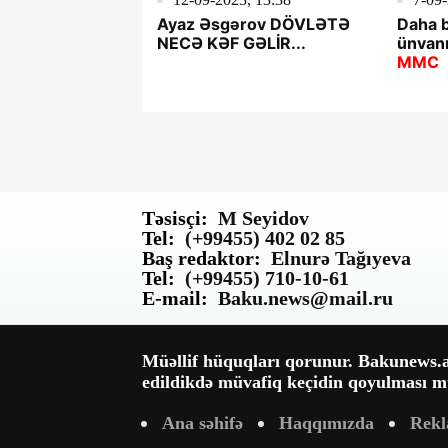
Ayaz Əsgərov DÖVLƏTƏ
Daha b
NECƏ KƏF GƏLİR...
ünvanı
MMC
Təsisçi:
M Seyidov
Tel:
(+99455) 402 02 85
Baş redaktor:
Elnurə Tağıyeva
Tel:
(+99455) 710-10-61
E-mail:
Baku.news@mail.ru
Müəllif hüquqları qorunur. Bakunews.az
edildikdə müvafiq keçidin qoyulması mü
Ana səhifə
Haqqımızda
Rek