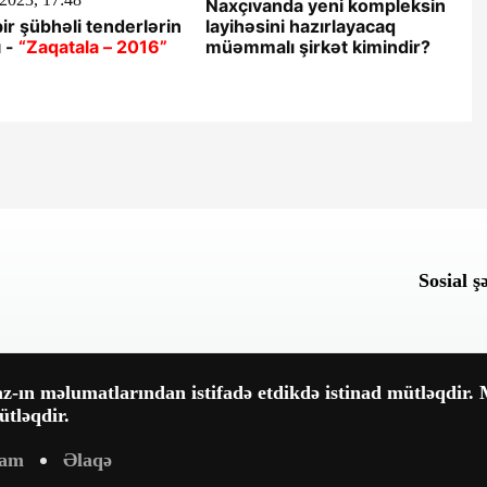
Naxçıvanda yeni kompleksin
ir şübhəli tenderlərin
layihəsini hazırlayacaq
 -
“Zaqatala – 2016”
müəmmalı şirkət kimindir?
Sosial ş
-ın məlumatlarından istifadə etdikdə istinad mütləqdir. M
tləqdir.
lam
Əlaqə