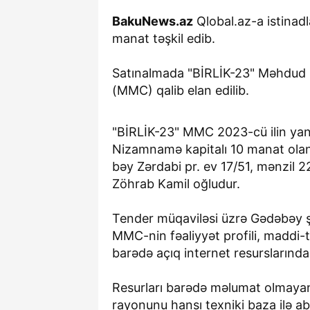
BakuNews.az
Qlobal.az-a istinadl
manat təşkil edib.
Satınalmada "BİRLİK-23" Məhdud 
(MMC) qalib elan edilib.
"BİRLİK-23" MMC 2023-cü ilin yanv
Nizamnamə kapitalı 10 manat olan
bəy Zərdabi pr. ev 17/51, mənzil 2
Zöhrab Kamil oğludur.
Tender müqaviləsi üzrə Gədəbəy şə
MMC-nin fəaliyyət profili, maddi-t
barədə açıq internet resurslarınd
Resurları barədə məlumat olmayan
rayonunu hansı texniki baza ilə ab