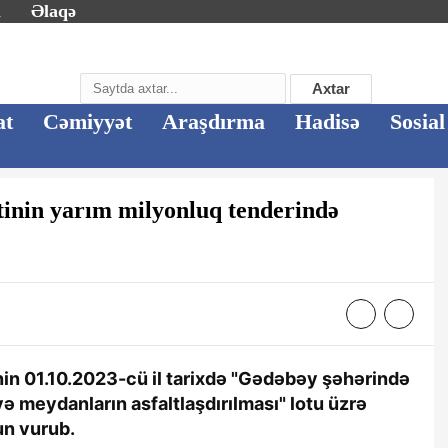
m
Əlaqə
Axtar
at
Cəmiyyət
Araşdırma
Hadisə
Sosial
inin yarım milyonluq tenderində
in 01.10.2023-cü il tarixdə "Gədəbəy şəhərində
və meydanların asfaltlaşdırılması" lotu üzrə
un vurub.