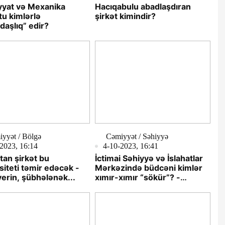
yyat və Mexanika
Hacıqabulu abadlaşdıran
utu kimlərlə
şirkət kimindir?
aşlıq” edir?
yyət / Bölgə
Cəmiyyət / Səhiyyə
2023, 16:14
4-10-2023, 16:41
atan şirkət bu
İctimai Səhiyyə və İslahatlar
siteti təmir edəcək -
Mərkəzində büdcəni kimlər
verin, şübhələnək...
xımır-xımır “sökür”? -
TƏFƏRRÜAT