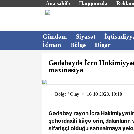
Ana səhifə
Haqqımızda
Rekla
Gündəm
Siyasət
İqtisadiyy
İdman
Bölgə
Digər
Gədəbəydə İcra Hakimiyyət
maxinasiya
Bölgə / Olay
16-10-2023, 10:18
Gədəbəy rayon İcra Hakimiyyətin
şəhərdaxili küçələrin, dalanların 
sifarişçi olduğu satınalmaya yek