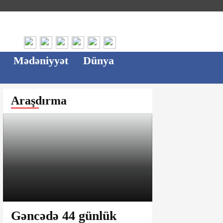
Mədəniyyət
Dünya
Araşdırma
Gəncədə 44 günlük
Ağsu bazar