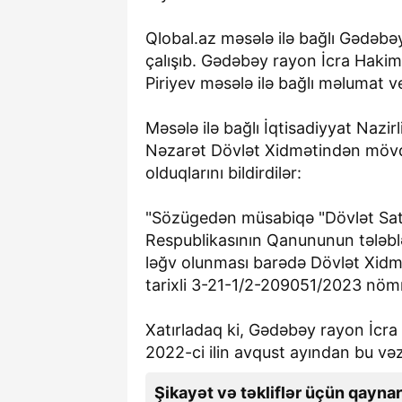
Qlobal.az məsələ ilə bağlı Gədə
çalışıb. Gədəbəy rayon İcra Hakim
Piriyev məsələ ilə bağlı məlumat v
Məsələ ilə bağlı İqtisadiyyat Nazir
Nəzarət Dövlət Xidmətindən mövq
olduqlarını bildirdilər:
"Sözügedən müsabiqə "Dövlət Sat
Respublikasının Qanununun tələblər
ləğv olunması barədə Dövlət Xidmət
tarixli 3-21-1/2-209051/2023 nömr
Xatırladaq ki, Gədəbəy rayon İcra
2022-ci ilin avqust ayından bu vəz
Şikayət və təkliflər üçün qaynar