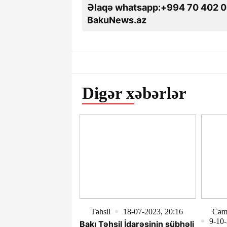
Əlaqə whatsapp:+994 70 402 0
BakuNews.az
Digər xəbərlər
Təhsil
18-07-2023, 20:16
Cəmi
9-10-
Bakı Təhsil İdarəsinin şübhəli