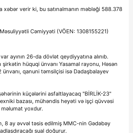
a xəbər verir ki, bu satınalmanın məbləği 588.378
Məsuliyyətli Cəmiyyəti (VÖEN: 1308155221)
ar ayının 26-da dövlət qeydiyyatına alınıb.
 şirkətin hüquqi ünvanı Yasamal rayonu, Həsən
2 ünvanı, qanuni təmsilçisi isə Dadaşbalayev
hərinin küçələrini asfaltlayacaq "BİRLİK-23"
exniki bazası, mühəndis heyəti və işçi qüvvəsi
a məlumat yoxdur.
, 8 ay əvvəl təsis edilmiş MMC-nin Gədəbəy
adlaşdıracağı sual doğurur.