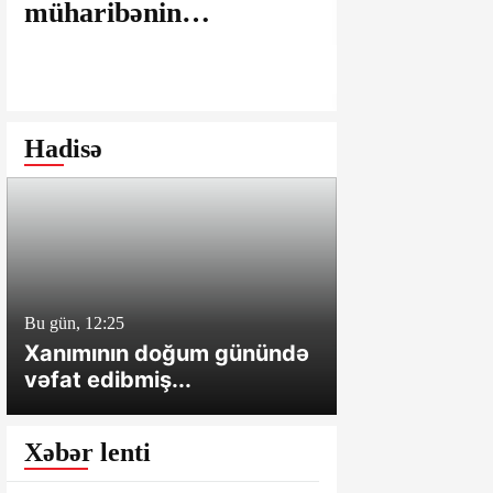
müharibənin
maşınlarda
yaralarının
edilir? – “
bağlanmasına şərait
istəyirsiniz
yaratmayan Dövlət
edin” deyən
Şəhərsalma və
iddialar
Hadisə
Arxitektura Komitəsi -
SAKİNLƏRDƏN
SENSASİON
İDDİALAR
Bu gün, 12:25
Bu gün, 12:01
Xanımının doğum günündə
Cəlilabadda 
vəfat edibmiş...
sahə və tövl
Xəbər lenti