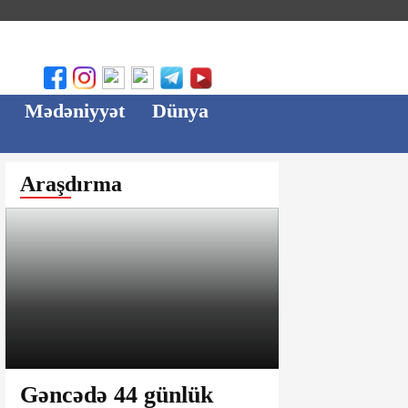
Mədəniyyət
Dünya
Araşdırma
Gəncədə 44 günlük
Ağsu bazar