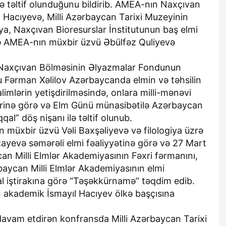
ilə təltif olunduğunu bildirib. AMEA-nın Naxçıvan
 Hacıyevə, Milli Azərbaycan Tarixi Muzeyinin
ya, Naxçıvan Bioresurslar İnstitutunun baş elmi
 və AMEA-nın müxbir üzvü Əbülfəz Quliyevə
Naxçıvan Bölməsinin Əlyazmalar Fondunun
ru Fərman Xəlilov Azərbaycanda elmin və təhsilin
alimlərin yetişdirilməsində, onlara milli-mənəvi
ərinə görə və Elm Günü münasibətilə Azərbaycan
al” döş nişanı ilə təltif olunub.
müxbir üzvü Vəli Baxşəliyevə və filologiya üzrə
zayevə səmərəli elmi fəaliyyətinə görə və 27 Mart
n Milli Elmlər Akademiyasının Fəxri fərmanını,
aycan Milli Elmlər Akademiyasının elmi
al iştirakına görə “Təşəkkürnamə” təqdim edib.
ən akademik İsmayıl Hacıyev ölkə başçısına
 davam etdirən konfransda Milli Azərbaycan Tarixi