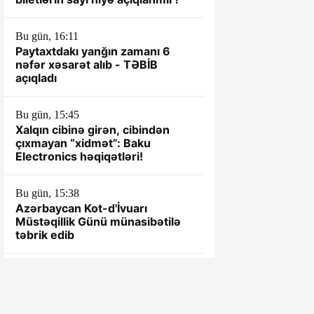
Bu gün, 16:11
Paytaxtdakı yanğın zamanı 6
nəfər xəsarət alıb - TƏBİB
açıqladı
Bu gün, 15:45
Xalqın cibinə girən, cibindən
çıxmayan “xidmət”: Baku
Electronics həqiqətləri!
Bu gün, 15:38
Azərbaycan Kot-d'İvuarı
Müstəqillik Günü münasibətilə
təbrik edib
Bu gün, 15:28
Qağaməli Seyfullayevin kantoru
ÖZBAŞINA QALIB... - TOTAL
NARAZILIQ...