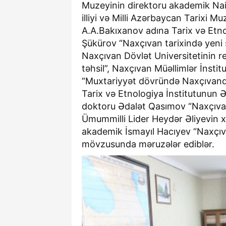
Muzeyinin direktoru akademik Nail
illiyi və Milli Azərbaycan Tarixi 
A.A.Bakıxanov adına Tarix və Etno
Şükürov “Naxçıvan tarixində yeni 
Naxçıvan Dövlət Universitetinin r
təhsil”, Naxçıvan Müəllimlər İnst
“Muxtariyyət dövründə Naxçıvand
Tarix və Etnologiya İnstitutunun Ə
doktoru Ədalət Qasımov “Naxçıvan
Ümummilli Lider Heydər Əliyevin 
akademik İsmayıl Hacıyev “Naxçıv
mövzusunda məruzələr ediblər.