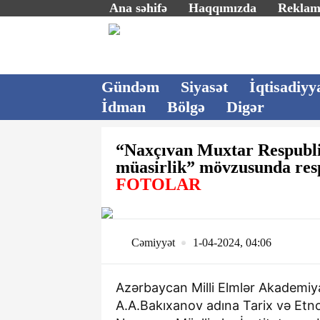
Ana səhifə
Haqqımızda
Rekla
Gündəm
Siyasət
İqtisadiyy
İdman
Bölgə
Digər
“Naxçıvan Muxtar Respublik
müasirlik” mövzusunda resp
FOTOLAR
Cəmiyyət
1-04-2024, 04:06
Azərbaycan Milli Elmlər Akademi
A.A.Bakıxanov adına Tarix və Etno