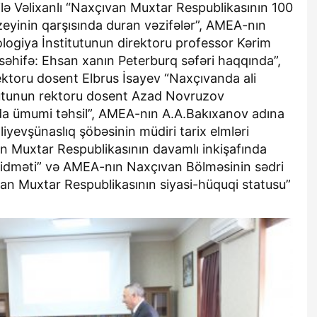
ə Vəlixanlı “Naxçıvan Muxtar Respublikasının 100
Muzeyinin qarşısında duran vəzifələr”, AMEA-nın
logiya İnstitutunun direktoru professor Kərim
səhifə: Ehsan xanın Peterburq səfəri haqqında”,
ektoru dosent Elbrus İsayev “Naxçıvanda ali
itutunun rektoru dosent Azad Novruzov
a ümumi təhsil”, AMEA-nın A.A.Bakıxanov adına
liyevşünaslıq şöbəsinin müdiri tarix elmləri
 Muxtar Respublikasının davamlı inkişafında
xidməti” və AMEA-nın Naxçıvan Bölməsinin sədri
an Muxtar Respublikasının siyasi-hüquqi statusu”