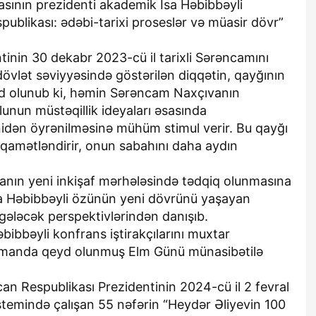
sının prezidenti akademik İsa Həbibbəyli
blikası: ədəbi-tarixi proseslər və müasir dövr”
inin 30 dekabr 2023-cü il tarixli Sərəncamını
vlət səviyyəsində göstərilən diqqətin, qayğının
yd olunub ki, həmin Sərəncam Naxçıvanın
lunun müstəqillik ideyaları əsasında
dən öyrənilməsinə mühüm stimul verir. Bu qayğı
tiqamətləndirir, onun sabahını daha aydın
anın yeni inkişaf mərhələsində tədqiq olunmasına
sa Həbibbəyli özünün yeni dövrünü yaşayan
gələcək perspektivlərindən danışıb.
ibbəyli konfrans iştirakçılarını muxtar
n zamanda qeyd olunmuş Elm Günü münasibətilə
n Respublikası Prezidentinin 2024-cü il 2 fevral
istemində çalışan 55 nəfərin “Heydər Əliyevin 100