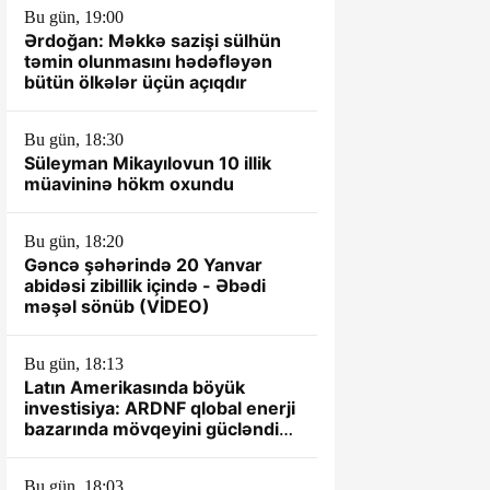
Bu gün, 19:00
Ərdoğan: Məkkə sazişi sülhün
təmin olunmasını hədəfləyən
bütün ölkələr üçün açıqdır
Bu gün, 18:30
Süleyman Mikayılovun 10 illik
müavininə hökm oxundu
Bu gün, 18:20
Gəncə şəhərində 20 Yanvar
abidəsi zibillik içində - Əbədi
məşəl sönüb (VİDEO)
Bu gün, 18:13
Latın Amerikasında böyük
investisiya: ARDNF qlobal enerji
bazarında mövqeyini gücləndirir
– TƏHLİL
Bu gün, 18:03