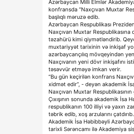
Azərbaycan Milli Elmlər Akademiya
konfransda “Naxçıvan Muxtar Respu
başlıqlı məruzə edib.
Azərbaycan Respublikası Prezident
Naxçıvan Muxtar Respublikasına dö
təzahürü kimi qiymətləndirib. Qe
muxtariyyət tarixinin və inkişaf yo
azərbaycançılıq mövqeyindən yeni
Naxçıvanın yeni dövr inkişafını is
təsəvvür etməyə imkan verir.
“Bu gün keçirilən konfrans Naxçıv
xidmət edir”, - deyən akademik İ
Naxçıvan Muxtar Respublikasının 
Çıxışının sonunda akademik İsa Həb
respublikanın 100 illiyi və yaxı
təbrik edib, xoş arzularını çatdırıb.
Akademik İsa Həbibbəyli Azərbayca
tarixli Sərəncamı ilə Akademiya s