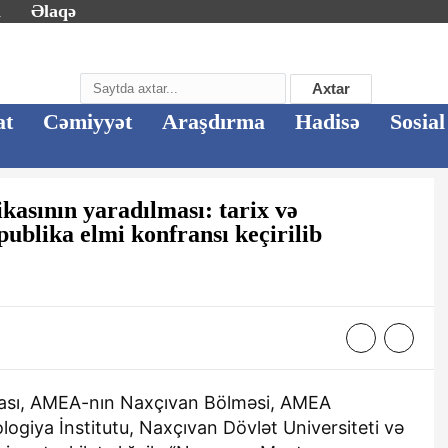
m
Əlaqə
Axtar
at
Cəmiyyət
Araşdırma
Hadisə
Sosial
asının yaradılması: tarix və
ublika elmi konfransı keçirilib
yası, AMEA-nın Naxçıvan Bölməsi, AMEA
logiya İnstitutu, Naxçıvan Dövlət Universiteti və