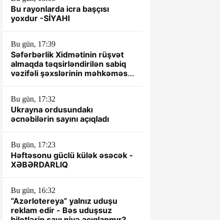
Bu rayonlarda icra başçısı
yoxdur -SİYAHI
Bu gün, 17:39
Səfərbərlik Xidmətinin rüşvət
almaqda təqsirləndirilən sabiq
vəzifəli şəxslərinin məhkəməsi
başlayır
Bu gün, 17:32
Ukrayna ordusundakı
əcnəbilərin sayını açıqladı
Bu gün, 17:23
Həftəsonu güclü külək əsəcək -
XƏBƏRDARLIQ
Bu gün, 16:32
“Azərlotereya” yalnız uduşu
reklam edir - Bəs uduşsuz
biletlərin sayı niyə açıqlanmır?