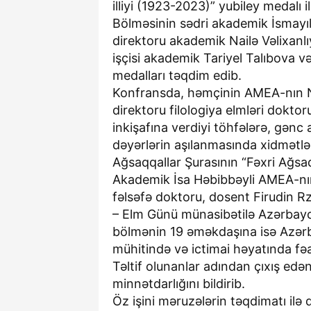
illiyi (1923-2023)” yubiley medalı 
Bölməsinin sədri akademik İsmayıl
direktoru akademik Nailə Vəlixanlı
işçisi akademik Tariyel Talıbova
medalları təqdim edib.
Konfransda, həmçinin AMEA-nın 
direktoru filologiya elmləri dokto
inkişafına verdiyi töhfələrə, gənc 
dəyərlərin aşılanmasında xidmətl
Ağsaqqallar Şurasının “Fəxri Ağsaqq
Akademik İsa Həbibbəyli AMEA-nın 
fəlsəfə doktoru, dosent Firudin R
– Elm Günü münasibətilə Azərbayca
bölmənin 19 əməkdaşına isə Azərb
mühitində və ictimai həyatında fə
Təltif olunanlar adından çıxış ed
minnətdarlığını bildirib.
Öz işini məruzələrin təqdimatı ilə