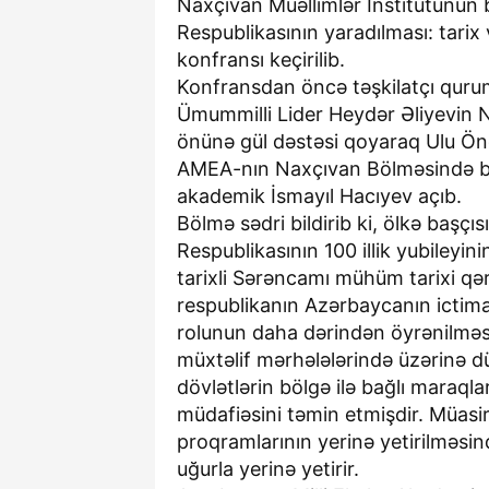
Naxçıvan Müəllimlər İnstitutunun b
Respublikasının yaradılması: tari
konfransı keçirilib.
Konfransdan öncə təşkilatçı qurum
Ümummilli Lider Heydər Əliyevin N
önünə gül dəstəsi qoyaraq Ulu Öndər
AMEA-nın Naxçıvan Bölməsində baş
akademik İsmayıl Hacıyev açıb.
Bölmə sədri bildirib ki, ölkə başç
Respublikasının 100 illik yubileyi
tarixli Sərəncamı mühüm tarixi qəra
respublikanın Azərbaycanın ictimai
rolunun daha dərindən öyrənilməsi
müxtəlif mərhələlərində üzərinə dü
dövlətlərin bölgə ilə bağlı maraql
müdafiəsini təmin etmişdir. Müas
proqramlarının yerinə yetirilməsind
uğurla yerinə yetirir.