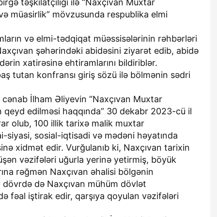
irgə təşkilatçılığı ilə “Naxçıvan Muxtar
x və müasirlik” mövzusunda respublika elmi
ların və elmi-tədqiqat müəssisələrinin rəhbərləri
axçıvan şəhərindəki abidəsini ziyarət edib, abidə
in xatirəsinə ehtiramlarını bildiriblər.
 tutan konfransı giriş sözü ilə bölmənin sədri
ısı cənab İlham Əliyevin “Naxçıvan Muxtar
nin qeyd edilməsi haqqında” 30 dekabr 2023-cü il
r olub, 100 illik tarixə malik muxtar
-siyasi, sosial-iqtisadi və mədəni həyatında
nə xidmət edir. Vurğulanıb ki, Naxçıvan tarixin
şən vəzifələri uğurla yerinə yetirmiş, böyük
arına rəğmən Naxçıvan əhalisi bölgənin
ir dövrdə də Naxçıvan mühüm dövlət
ə fəal iştirak edir, qarşıya qoyulan vəzifələri