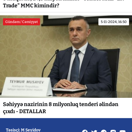
Trade" MMC kimindir?
Gündəm / Cəmiyyət
5-11-2024, 16:50
Səhiyyə nazirinin 8 milyonluq tenderi əlindən
çıxdı - DETALLAR
Təsisçi: M Seyidov