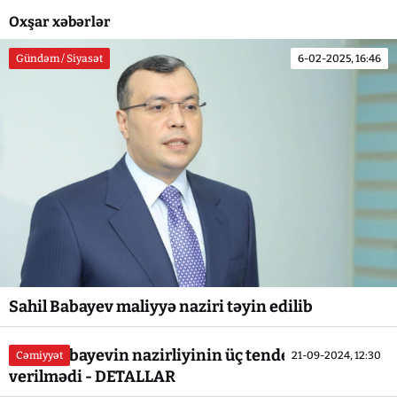
Oxşar xəbərlər
Gündəm / Siyasət
6-02-2025, 16:46
Sahil Babayev maliyyə naziri təyin edilib
Sahil Babayevin nazirliyinin üç tenderinə icazə
Cəmiyyət
21-09-2024, 12:30
verilmədi - DETALLAR