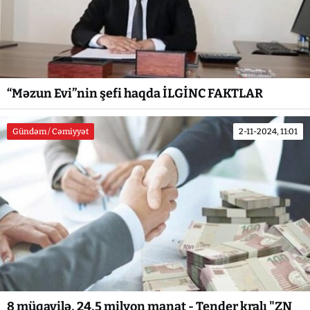
“Məzun Evi”nin şefi haqda İLGİNC FAKTLAR
Gündəm / Cəmiyyət
2-11-2024, 11:01
8 müqavilə, 24,5 milyon manat - Tender kralı "ZN