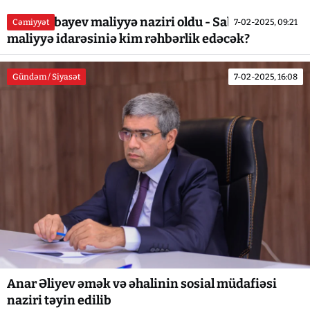
Sahil Babayev maliyyə naziri oldu - Sabirabadın
Cəmiyyət
7-02-2025, 09:21
maliyyə idarəsiniə kim rəhbərlik edəcək?
Gündəm / Siyasət
7-02-2025, 16:08
Anar Əliyev əmək və əhalinin sosial müdafiəsi
naziri təyin edilib