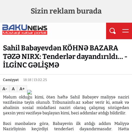
Sizin reklam burada
Sahil Babayevdən KÖHNƏ BAZARA
TƏZƏ NIRX: Tenderlər dayandırıldı... -
İLGİNC GƏLİŞMƏ
Cəmiyyət
18:18 | 13.02.25
A-
A
A+
Məlum olduğu kimi, ötən həftə Sahil Babayev maliyyə naziri
vəzifəsinə təyin olunub. Tribunainfo.az xəbər verir ki, əmək və
əhalinin sosial müdafiəsi naziri olaraq çalışmış sözügedən
şəxsin yeni vəzifəyə başlayan kimi, bəzi addımlar atdığı bildirilir.
Bəzi mənbələrə görə, Babayevin ilk atdığı addım Maliyyə
Nazirliyinin keçirdiyi tenderləri dayandırmasıdır. Hətta