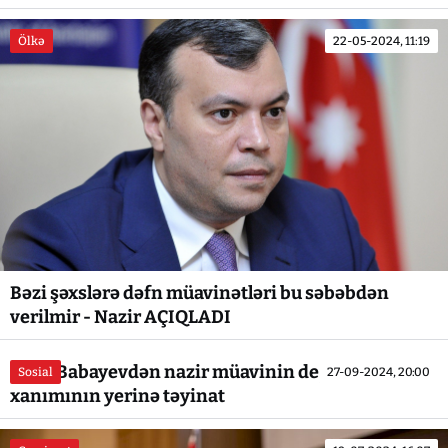
Ölkə
22-05-2024, 11:19
Bəzi şəxslərə dəfn müavinətləri bu səbəbdən
verilmir - Nazir AÇIQLADI
Sahil Babayevdən nazir müavinin deputat seçilən
Sosial
27-09-2024, 20:00
xanımının yerinə təyinat