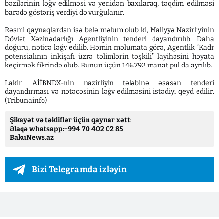
bəzilərinin ləğv edilməsi və yenidən baxılaraq, təqdim edilməsi
barədə göstəriş verdiyi də vurğulanır.
Rəsmi qaynaqlardan isə belə məlum olub ki, Maliyyə Nazirliyinin
Dövlət Xəzinədarlığı Agentliyinin tenderi dayandırılıb. Daha
doğuru, nəticə ləğv edilib. Həmin məlumata görə, Agentlik “Kadr
potensialının inkişafı üzrə təlimlərin təşkili” layihəsini həyata
keçirmək fikrində olub. Bunun üçün 146.792 manat pul da ayrılıb.
Lakin AİİBNDX-nin nazirliyin tələbinə əsasən tenderi
dayandırması və nətəcəsinin ləğv edilməsini istədiyi qeyd edilir.
(Tribunainfo)
Şikayət və təkliflər üçün qaynar xətt:
Əlaqə whatsapp:+994 70 402 02 85
BakuNews.az
Bizi Telegramda izləyin