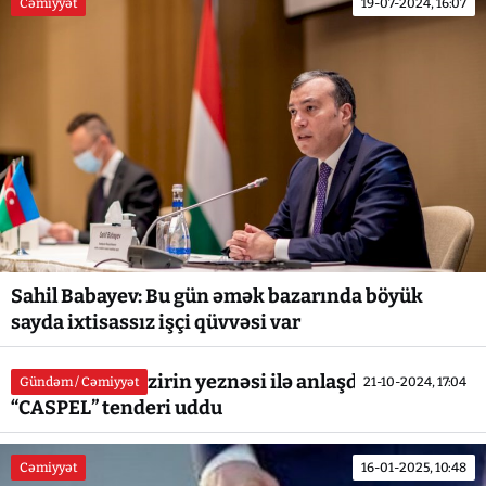
Cəmiyyət
19-07-2024, 16:07
Sahil Babayev: Bu gün əmək bazarında böyük
sayda ixtisassız işçi qüvvəsi var
AYNA sabiq nazirin yeznəsi ilə anlaşdı... -
Gündəm / Cəmiyyət
21-10-2024, 17:04
“CASPEL” tenderi uddu
Cəmiyyət
16-01-2025, 10:48