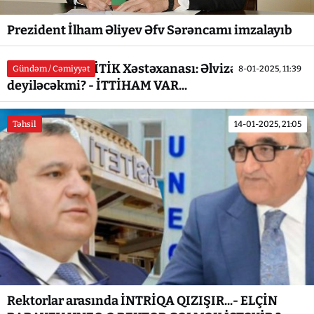
Prezident İlham Əliyev Əfv Sərəncamı imzalayıb
Respublika KRİTİK Xəstəxanası: Əlvizə `ƏLVİDA`
Gündəm / Cəmiyyət
8-01-2025, 11:39
deyiləcəkmi? - İTTİHAM VAR...
Təhsil
14-01-2025, 21:05
Rektorlar arasında İNTRİQA QIZIŞIR...- ELÇİN