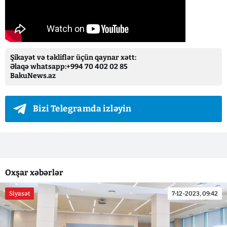
Şikayət və təkliflər üçün qaynar xətt:
Əlaqə whatsapp:+994 70 402 02 85
BakuNews.az
Bizi Telegramda izləyin
Oxşar xəbərlər
Siyasət
7-12-2023, 09:42