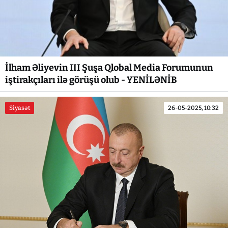
İlham Əliyevin III Şuşa Qlobal Media Forumunun
iştirakçıları ilə görüşü olub - YENİLƏNİB
Siyasət
26-05-2025, 10:32