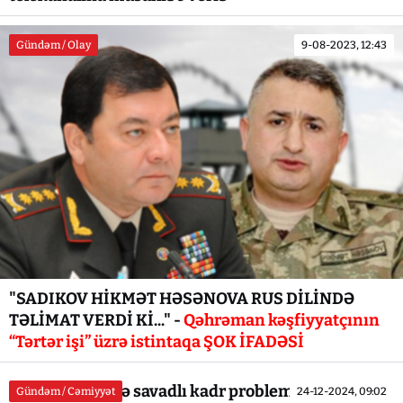
Gündəm / Olay
9-08-2023, 12:43
"SADIKOV HİKMƏT HƏSƏNOVA RUS DİLİNDƏ
TƏLİMAT VERDİ Kİ..." -
Qəhrəman kəşfiyyatçının
“Tərtər işi” üzrə istintaqa ŞOK İFADƏSİ
Lerik təhsilində savadlı kadr problemi - İTTİHAM
Gündəm / Cəmiyyət
24-12-2024, 09:02