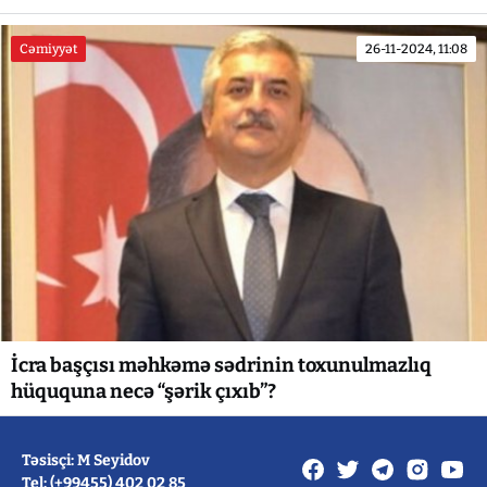
Cəmiyyət
26-11-2024, 11:08
İcra başçısı məhkəmə sədrinin toxunulmazlıq
hüququna necə “şərik çıxıb”?
Təsisçi: M Seyidov
Tel: (+99455) 402 02 85