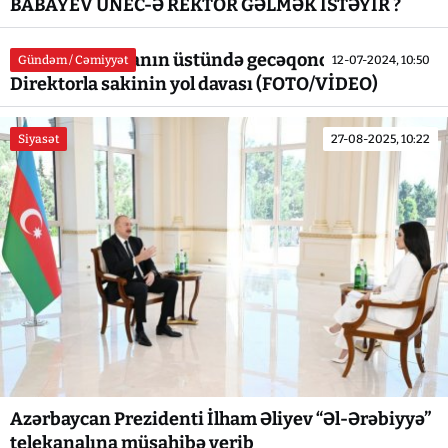
BABAYEV UNEC-Ə REKTOR GƏLMƏK İSTƏYİR ?
Bakıda sal qayanın üstündə gecəqondu məktəb -
Gündəm / Cəmiyyət
12-07-2024, 10:50
Direktorla sakinin yol davası (FOTO/VİDEO)
Siyasət
27-08-2025, 10:22
Azərbaycan Prezidenti İlham Əliyev “Əl-Ərəbiyyə”
telekanalına müsahibə verib