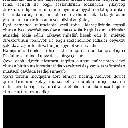
təhsil sənədi ilə bağlı səsləndirilən iddialardır. Şikayətçi
direktorun diplomunun qanuniliyinin aidiyyəti dövlət qurumları
tərəfindən araşdırılmasını tələb edir və bu məsələ ilə bağlı rəsmi
yoxlamanın aparılmasının vacibliyini vurğulayır.
Eyni zamanda müraciətdə yerli təhsil idarəçiliyində təmsil
olunan bəzi vəzifəli şəxslərin məsələ ilə bağlı lazımi addımlar
atmadığı iddia edilir. Şikayət müəllifi hesab edir ki, məktəb
direktorunun fəaliyyəti ilə bağlı səsləndirilən iddialar obyektiv
şəkildə araşdırılmalı və hüquqi qiymət verilməlidir.
Həmçinin o da bildirilir ki,direktorun qardaşı radikal qruplaşma
üzvüdür və müxalif qüvvələrlə birgə çalışır.
Qeyd edək ki,redaksiyamıza təqdim olunan müraciətdə qeyd
olunan bütün məlumatlar iddia xarakteri daşıyır və tərəfimizdən
müstəqil qaydada təsdiqlənməyib.
Qarşı tərəfin mövqeyini dərc etməyə hazırıq. Aidiyyəti dövlət
qurumlarının məsələyə münasibəti və mümkün araşdırmaların
nəticələri ilə bağlı məlumat əldə etdikdə oxucularımıza təqdim
olunacaq.(1xeber.media)