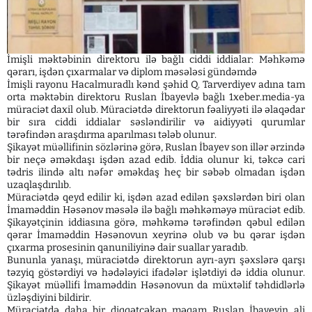
İmişli məktəbinin direktoru ilə bağlı ciddi iddialar: Məhkəmə
qərarı, işdən çıxarmalar və diplom məsələsi gündəmdə
İmişli rayonu Hacalmuradlı kənd şəhid Q. Tarverdiyev adına tam
orta məktəbin direktoru Ruslan İbayevlə bağlı 1xeber.media-ya
müraciət daxil olub. Müraciətdə direktorun fəaliyyəti ilə əlaqədar
bir sıra ciddi iddialar səsləndirilir və aidiyyəti qurumlar
tərəfindən araşdırma aparılması tələb olunur.
Şikayət müəllifinin sözlərinə görə, Ruslan İbayev son illər ərzində
bir neçə əməkdaşı işdən azad edib. İddia olunur ki, təkcə cari
tədris ilində altı nəfər əməkdaş heç bir səbəb olmadan işdən
uzaqlaşdırılıb.
Müraciətdə qeyd edilir ki, işdən azad edilən şəxslərdən biri olan
İmaməddin Həsənov məsələ ilə bağlı məhkəməyə müraciət edib.
Şikayətçinin iddiasına görə, məhkəmə tərəfindən qəbul edilən
qərar İmaməddin Həsənovun xeyrinə olub və bu qərar işdən
çıxarma prosesinin qanuniliyinə dair suallar yaradıb.
Bununla yanaşı, müraciətdə direktorun ayrı-ayrı şəxslərə qarşı
təzyiq göstərdiyi və hədələyici ifadələr işlətdiyi də iddia olunur.
Şikayət müəllifi İmaməddin Həsənovun da müxtəlif təhdidlərlə
üzləşdiyini bildirir.
Müraciətdə daha bir diqqətçəkən məqam Ruslan İbayevin ali