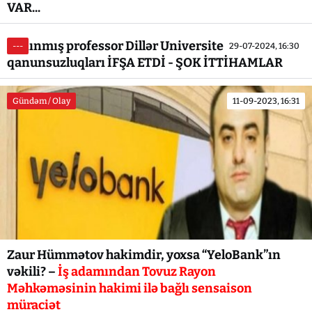
VAR...
Tanınmış professor Dillər Universitetindəki
---
29-07-2024, 16:30
qanunsuzluqları İFŞA ETDİ - ŞOK İTTİHAMLAR
Gündəm / Olay
11-09-2023, 16:31
Zaur Hümmətov hakimdir, yoxsa “YeloBank”ın
vəkili? –
İş adamından Tovuz Rayon
Məhkəməsinin hakimi ilə bağlı sensaison
müraciət