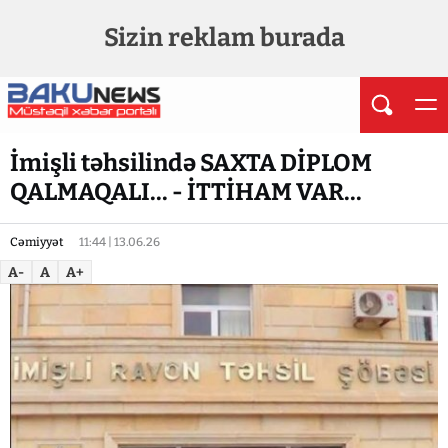
Sizin reklam burada
İmişli təhsilində SAXTA DİPLOM
QALMAQALI... - İTTİHAM VAR...
Cəmiyyət
11:44 | 13.06.26
A-
A
A+