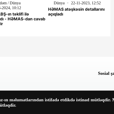
dəm / Dünya
Dünya
22-11-2023, 12:52
-2024, 10:12
HƏMAS atəşkəsin detallarını
ABŞ-ın təklifi ilə
açıqladı
şdı - HƏMAS-dan cavab
ir
Sosial ş
-ın məlumatlarından istifadə etdikdə istinad mütləqdir. M
tləqdir.