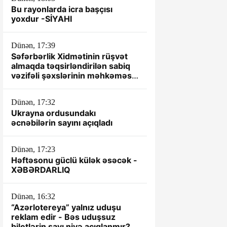
Bu rayonlarda icra başçısı
yoxdur -SİYAHI
Dünən, 17:39
Səfərbərlik Xidmətinin rüşvət
almaqda təqsirləndirilən sabiq
vəzifəli şəxslərinin məhkəməsi
başlayır
Dünən, 17:32
Ukrayna ordusundakı
əcnəbilərin sayını açıqladı
Dünən, 17:23
Həftəsonu güclü külək əsəcək -
XƏBƏRDARLIQ
Dünən, 16:32
“Azərlotereya” yalnız uduşu
reklam edir - Bəs uduşsuz
biletlərin sayı niyə açıqlanmır?