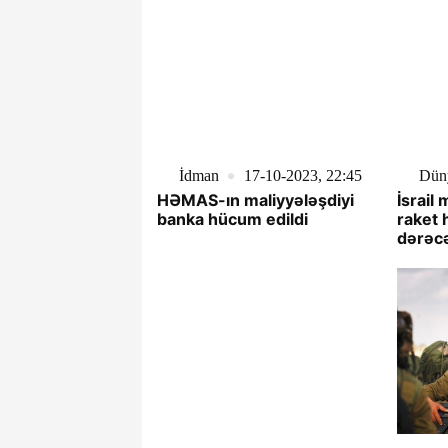
İdman
17-10-2023, 22:45
Dün
HƏMAS-ın maliyyələşdiyi
İsrail
banka hücum edildi
raket 
dərəcə