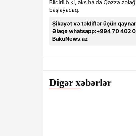
Bildirilib ki, əks halda Qəzza zol
başlayacaq.
Şikayət və təkliflər üçün qaynar
Əlaqə whatsapp:+994 70 402 0
BakuNews.az
Digər xəbərlər