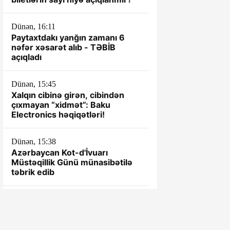
Dünən, 16:11
Paytaxtdakı yanğın zamanı 6
nəfər xəsarət alıb - TƏBİB
açıqladı
Dünən, 15:45
Xalqın cibinə girən, cibindən
çıxmayan “xidmət”: Baku
Electronics həqiqətləri!
Dünən, 15:38
Azərbaycan Kot-d'İvuarı
Müstəqillik Günü münasibətilə
təbrik edib
Dünən, 15:28
Qağaməli Seyfullayevin kantoru
ÖZBAŞINA QALIB... - TOTAL
NARAZILIQ...