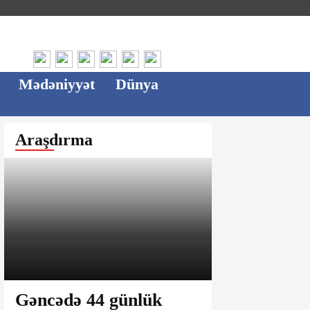
Mədəniyyət
Dünya
Araşdırma
Gəncədə 44 günlük
Ağsu bazar