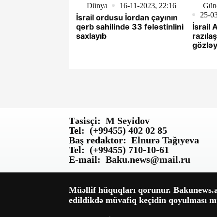
Dünya
16-11-2023, 22:16
Gün
25-03
İsrail ordusu İordan çayının
qərb sahilində 33 fələstinlini
İsrail 
saxlayıb
razıla
gözləy
Təsisçi:
M Seyidov
Tel:
(+99455) 402 02 85
Baş redaktor:
Elnurə Tağıyeva
Tel:
(+99455) 710-10-61
E-mail:
Baku.news@mail.ru
Müəllif hüquqları qorunur. Bakunews.az
edildikdə müvafiq keçidin qoyulması mü