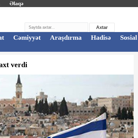
m
Əlaqə
Axtar
at
Cəmiyyət
Araşdırma
Hadisə
Sosial
axt verdi