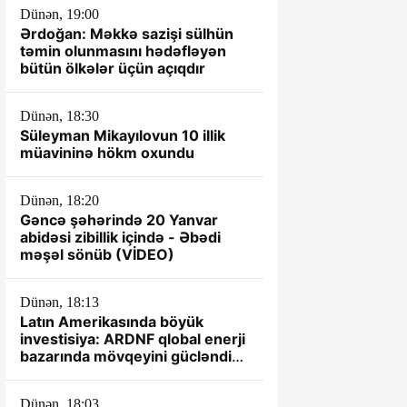
Dünən, 19:00
Ərdoğan: Məkkə sazişi sülhün
təmin olunmasını hədəfləyən
bütün ölkələr üçün açıqdır
Dünən, 18:30
Süleyman Mikayılovun 10 illik
müavininə hökm oxundu
Dünən, 18:20
Gəncə şəhərində 20 Yanvar
abidəsi zibillik içində - Əbədi
məşəl sönüb (VİDEO)
Dünən, 18:13
Latın Amerikasında böyük
investisiya: ARDNF qlobal enerji
bazarında mövqeyini gücləndirir
– TƏHLİL
Dünən, 18:03