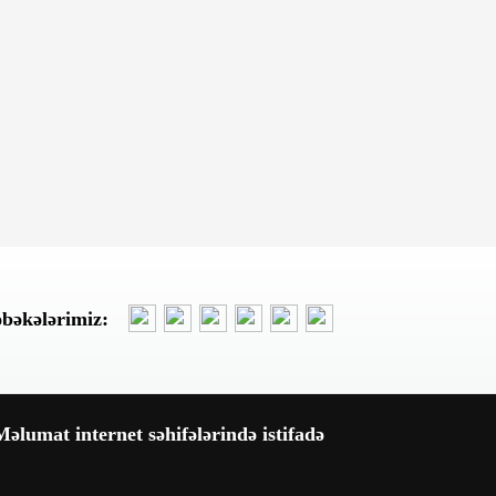
Dünən, 15:02
Azərbaycanın Malayziyada yeni
səfiri təyin olunub
Dünən, 14:53
SOS:KƏPƏZ HOSPİTALDA
ÖLÜM HADİSƏSI-Cavab
Gözləyən Suallar
Dünən, 14:36
Tramp: İran razılaşma əldə
əbəkələrimiz:
etmək istəyir
Dünən, 12:45
İşçilərin təbii axını budurmu
cənab Rovşən Nəcəf ?
əlumat internet səhifələrində istifadə
Dünən, 12:34