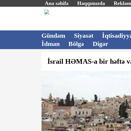
Ana səhifə
Haqqımızda
Rekla
Gündəm
Siyasət
İqtisadiyy
İdman
Bölgə
Digər
İsrail HƏMAS-a bir həftə v