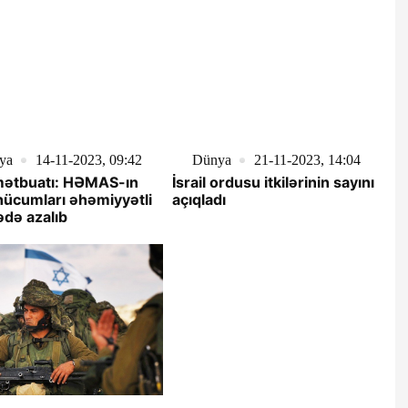
ya
14-11-2023, 09:42
Dünya
21-11-2023, 14:04
 mətbuatı: HƏMAS-ın
İsrail ordusu itkilərinin sayını
hücumları əhəmiyyətli
açıqladı
də azalıb