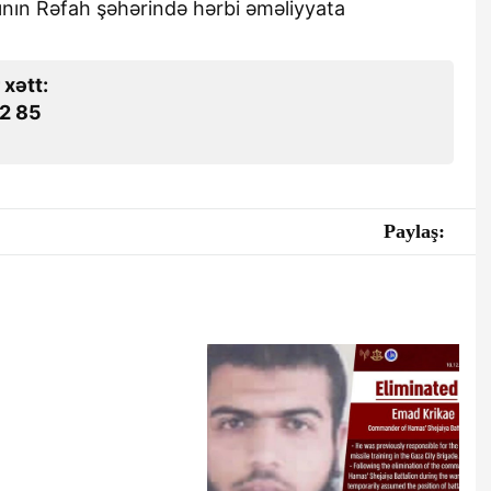
ağının Rəfah şəhərində hərbi əməliyyata
 xətt:
2 85
Paylaş: