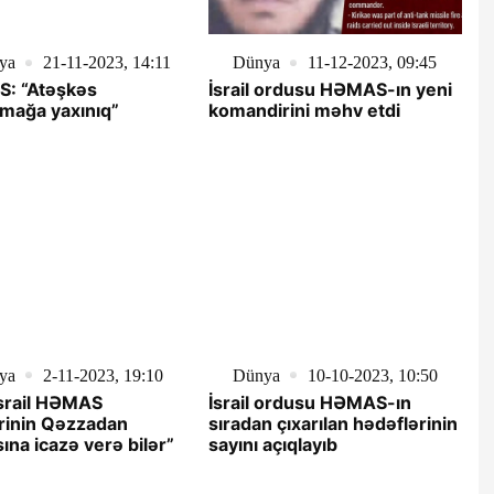
ya
21-11-2023, 14:11
Dünya
11-12-2023, 09:45
: “Atəşkəs
İsrail ordusu HƏMAS-ın yeni
mağa yaxınıq”
komandirini məhv etdi
ya
2-11-2023, 19:10
Dünya
10-10-2023, 10:50
İsrail HƏMAS
İsrail ordusu HƏMAS-ın
ərinin Qəzzadan
sıradan çıxarılan hədəflərinin
ına icazə verə bilər”
sayını açıqlayıb