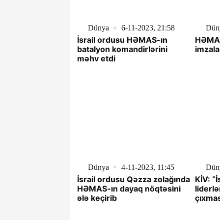
Dünya
6-11-2023, 21:58
Dün
İsrail ordusu HƏMAS-ın
HƏMAS
batalyon komandirlərini
imzala
məhv etdi
Dünya
4-11-2023, 11:45
Dün
İsrail ordusu Qəzza zolağında
KİV: “
HƏMAS-ın dayaq nöqtəsini
liderl
ələ keçirib
çıxmas