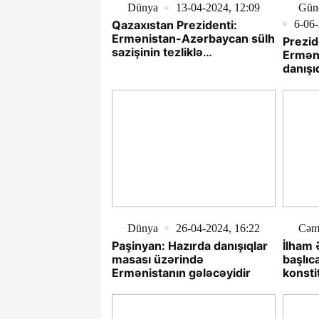
Dünya
13-04-2024, 12:09
Gün
6-06-
Qazaxıstan Prezidenti:
Ermənistan-Azərbaycan sülh
Prezid
sazişinin tezliklə
Ermən
imzalanmasında maraqlıyıq
danışı
Dünya
26-04-2024, 16:22
Cəm
Paşinyan: Hazırda danışıqlar
İlham 
masası üzərində
başlıc
Ermənistanın gələcəyidir
konsti
dəyişd