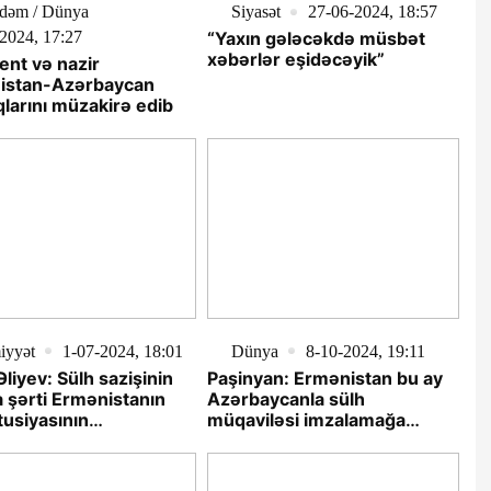
dəm / Dünya
Siyasət
27-06-2024, 18:57
2024, 17:27
“Yaxın gələcəkdə müsbət
xəbərlər eşidəcəyik”
ent və nazir
istan-Azərbaycan
qlarını müzakirə edib
iyyət
1-07-2024, 18:01
Dünya
8-10-2024, 19:11
Əliyev: Sülh sazişinin
Paşinyan: Ermənistan bu ay
a şərti Ermənistanın
Azərbaycanla sülh
tusiyasının
müqaviləsi imzalamağa
irilməsidir
hazırdır