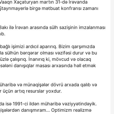
 Vaaqn Xaçaturyan martın 31-də İrəvanda
 Ştaynmayerlə birgə mətbuat konfransı zamanı
akı ilə İrəvan arasında sülh sazişinin imzalanması
ıb.
bağlı işimizi ardıcıl aparırıq. Bizim qarşımızda
 sülhün bərqərar olması vəzifəsi durur və bu
ə çalışırıq. İnanırıq ki, mövcud və olacaq
məsələni danışıqlar masası arxasında həll etmək
müharibə və münaqişələr dövrü arxada qalıb və
 üçün artıq resurslar yoxdur.
da isə 1991-ci ildən müharibə vəziyyətindəyik.
şələrdən danışmıram... Optimizm realizmə