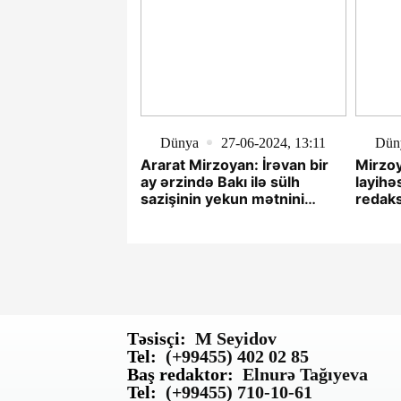
Dünya
27-06-2024, 13:11
Dün
Ararat Mirzoyan: İrəvan bir
Mirzoy
ay ərzində Bakı ilə sülh
layihə
sazişinin yekun mətnini
redak
imzalamağa hazırdır
Azərba
bildirm
Təsisçi:
M Seyidov
Tel:
(+99455) 402 02 85
Baş redaktor:
Elnurə Tağıyeva
Tel:
(+99455) 710-10-61