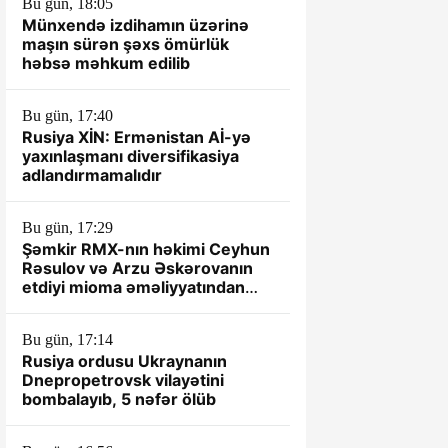
Bu gün, 18:05
Münxendə izdihamın üzərinə
maşın sürən şəxs ömürlük
həbsə məhkum edilib
Bu gün, 17:40
Rusiya XİN: Ermənistan Aİ-yə
yaxınlaşmanı diversifikasiya
adlandırmamalıdır
Bu gün, 17:29
Şəmkir RMX-nın həkimi Ceyhun
Rəsulov və Arzu Əskərovanın
etdiyi mioma əməliyyatından
sonra xəstənin ölümü ilə bağlı
prokurorluq araşdırma aparır.
Bu gün, 17:14
Rusiya ordusu Ukraynanın
Dnepropetrovsk vilayətini
bombalayıb, 5 nəfər ölüb