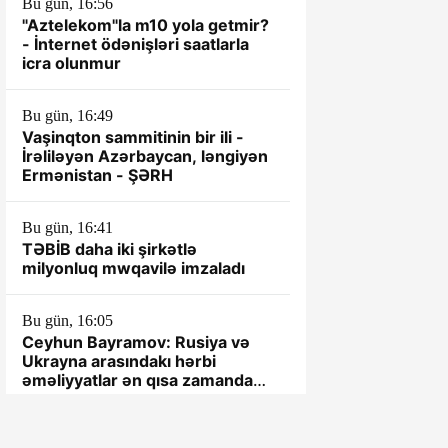
Bu gün, 16:56
"Aztelekom"la m10 yola getmir?
- İnternet ödənişləri saatlarla
icra olunmur
Bu gün, 16:49
Vaşinqton sammitinin bir ili -
İrəliləyən Azərbaycan, ləngiyən
Ermənistan - ŞƏRH
Bu gün, 16:41
TƏBİB daha iki şirkətlə
milyonluq mwqavilə imzaladı
Bu gün, 16:05
Ceyhun Bayramov: Rusiya və
Ukrayna arasındakı hərbi
əməliyyatlar ən qısa zamanda
dayandırılmalıdır
Bu gün, 15:54