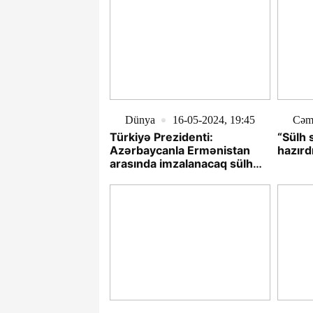
Dünya
16-05-2024, 19:45
Cəm
Türkiyə Prezidenti:
“Sülh 
Azərbaycanla Ermənistan
hazırd
arasında imzalanacaq sülh
sazişi tarixi fürsətdir