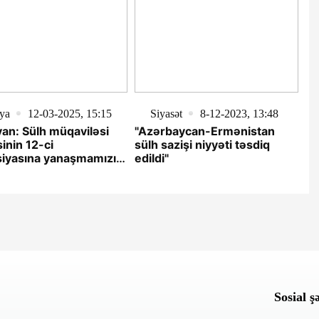
ya
12-03-2025, 15:15
Siyasət
8-12-2023, 13:48
an: Sülh müqaviləsi
"Azərbaycan-Ermənistan
sinin 12-ci
sülh sazişi niyyəti təsdiq
siyasına yanaşmamızı
edildi"
ycan tərəfinə
işik
Sosial ş