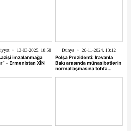
iyyət
13-03-2025, 18:58
Dünya
26-11-2024, 13:12
sazişi imzalanmağa
Polşa Prezidenti: İrəvanla
ır” - Ermənistan XİN
Bakı arasında münasibətlərin
normallaşmasına töhfə
verməyə hazırıq