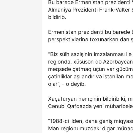
Bu barədə Ermənistan prezidenti
Almaniya Prezidenti Frank-Valter
bildirib.
Ermənistan prezidenti bu barədə B
perspektivlərinə toxunarkən danış
“Biz sülh sazişinin imzalanması ilə 
regionda, xüsusən də Azərbaycanla
məqsədə çatmaq üçün var gücümüzl
çətinliklər aşılandır və istənilən 
olar”, - o deyib.
Xaçaturyan həmçinin bildirib ki, 
Cənubi Qafqazda yeni müharibələr
“1988-ci ildən, daha geniş miqyas
Mən regionumuzdakı digər münaqi