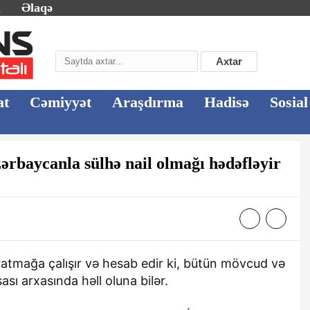
m
Əlaqə
Axtar
at
Cəmiyyət
Araşdırma
Hadisə
Sosial
rbaycanla sülhə nail olmağı hədəfləyir
atmağa çalışır və hesab edir ki, bütün mövcud və
ası arxasında həll oluna bilər.