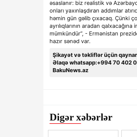
əsaslanır: biz realistik və Azərba
onları yaxınlaşdıran addımlar atır
həmin gün gəlib çıxacaq. Çünki çox
ayrılıqlarının aradan qalxacağına
mümkündür”, - Ermənistan prezide
hazır sənəd var.
Şikayət və təkliflər üçün qaynar
Əlaqə whatsapp:+994 70 402 0
BakuNews.az
Digər xəbərlər