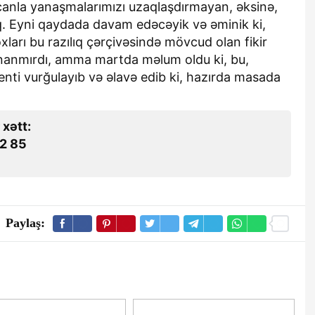
ycanla yanaşmalarımızı uzaqlaşdırmayan, əksinə,
ıq. Eyni qaydada davam edəcəyik və əminik ki,
ları bu razılıq çərçivəsində mövcud olan fikir
 inanmırdı, amma martda məlum oldu ki, bu,
nti vurğulayıb və əlavə edib ki, hazırda masada
 xətt:
2 85
Paylaş: