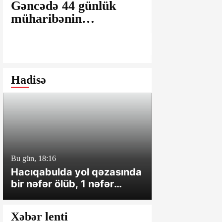
Gəncədə 44 günlük
Ağsu bazar
müharibənin
maşınlarda
yaralarının
edilir? – “
bağlanmasına şərait
istəyirsiniz
yaratmayan Dövlət
edin” deyən
Şəhərsalma və
iddialar
Hadisə
Arxitektura Komitəsi -
SAKİNLƏRDƏN
SENSASİON
İDDİALAR
Bu gün, 18:16
Dünən, 14:42
Hacıqabulda yol qəzasında
Qabırğası sın
bir nəfər ölüb, 1 nəfər
girmişdi - Kü
xəsarət alıb
həbs verildi
Xəbər lenti