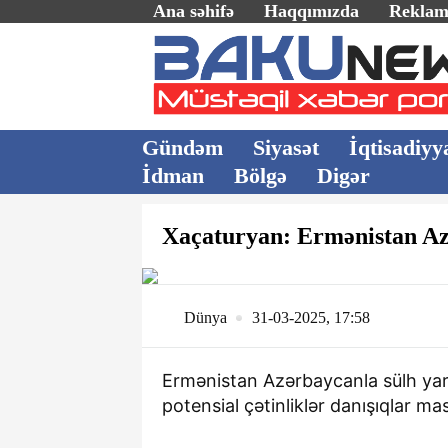
Ana səhifə
Haqqımızda
Rekla
Gündəm
Siyasət
İqtisadiyy
İdman
Bölgə
Digər
Xaçaturyan: Ermənistan Azə
Dünya
31-03-2025, 17:58
Ermənistan Azərbaycanla sülh yar
potensial çətinliklər danışıqlar mas