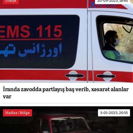
Dünya
20-09-2023, 18:45
İranda zavodda partlayış baş verib, xəsarət alanlar
var
Hadisə / Bölgə
5-01-2023, 20:55