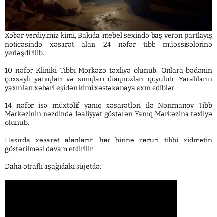
Xəbər verdiyimiz kimi, Bakıda mebel sexində baş verən partlayış
nəticəsində xəsarət alan 24 nəfər tibb müəssisələrinə
yerləşdirilib.
10 nəfər Kliniki Tibbi Mərkəzə təxliyə olunub. Onlara bədənin
çoxsaylı yanıqları və sınıqları diaqnozları qoyulub. Yaralıların
yaxınları xəbəri eşidən kimi xəstəxanaya axın ediblər.
14 nəfər isə müxtəlif yanıq xəsarətləri ilə Nərimanov Tibb
Mərkəzinin nəzdində fəaliyyət göstərən Yanıq Mərkəzinə təxliyə
olunub.
Hazırda xəsarət alanların hər birinə zəruri tibbi xidmətin
göstərilməsi davam etdirilir.
Daha ətraflı aşağıdakı süjetdə: