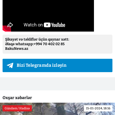
Şikayət və təkliflər üçün qaynar xətt:
Əlaqə whatsapp:+994 70 402 02 85
BakuNews.az
Bizi Telegramda izləyin
Oxşar xəbərlər
Gündəm / Hadisə
15-01-2024, 18:16