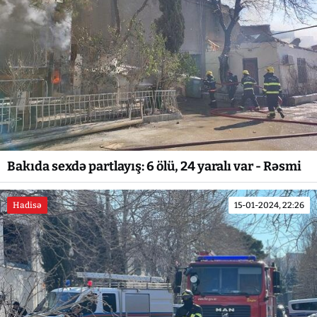
Bakıda sexdə partlayış: 6 ölü, 24 yaralı var - Rəsmi
Hadisə
15-01-2024, 22:26