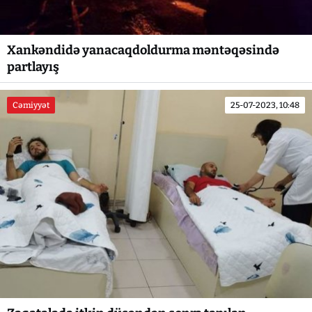
Xankəndidə yanacaqdoldurma məntəqəsində
partlayış
Cəmiyyət
25-07-2023, 10:48