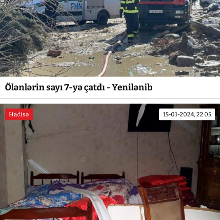
Ölənlərin sayı 7-yə çatdı - Yenilənib
Hadisə
15-01-2024, 22:05