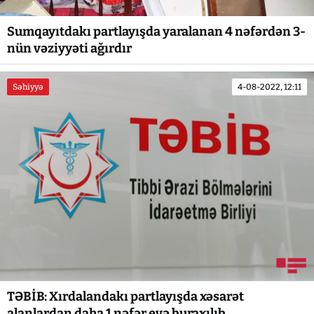
Sumqayıtdakı partlayışda yaralanan 4 nəfərdən 3-
nün vəziyyəti ağırdır
Səhiyyə
4-08-2022, 12:11
TƏBİB: Xırdalandakı partlayışda xəsarət
alanlardan daha 1 nəfər evə buraxılıb