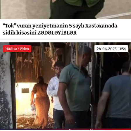
“Tok” vuran yeniyetmənin 5 saylı Xəstəxanada
sidik kisəsini ZƏDƏLƏYİBLƏR
Hadisə / Video
28-06-2023, 11:54