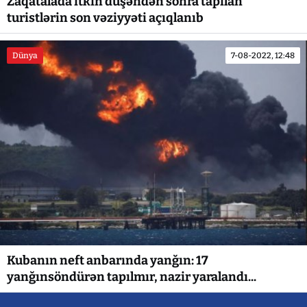
Zaqatalada itkin düşəndən sonra tapılan
turistlərin son vəziyyəti açıqlanıb
Dünya
7-08-2022, 12:48
Kubanın neft anbarında yanğın: 17
yanğınsöndürən tapılmır, nazir yaralandı...