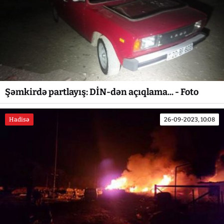
Şəmkirdə partlayış: DİN-dən açıqlama... - Foto
Hadisə
26-09-2023, 10:08