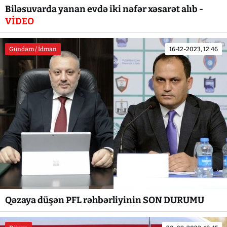
Biləsuvarda yanan evdə iki nəfər xəsarət alıb -
VİDEO
Gündəm / İdman
16-12-2023, 12:46
Qəzaya düşən PFL rəhbərliyinin SON DURUMU