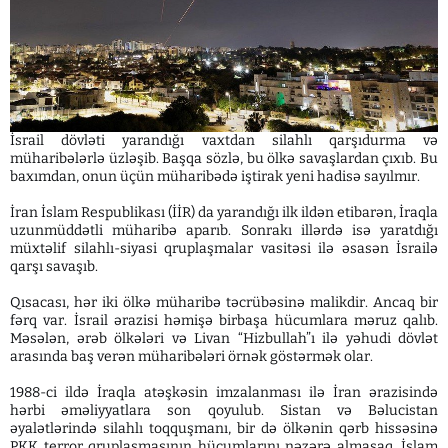
İsrail dövləti yarandığı vaxtdan silahlı qarşıdurma və
müharibələrlə üzləşib. Başqa sözlə, bu ölkə savaşlardan çıxıb. Bu
baxımdan, onun üçün müharibədə iştirak yeni hadisə sayılmır.
İran İslam Respublikası (İİR) da yarandığı ilk ildən etibarən, İraqla
uzunmüddətli müharibə aparıb. Sonrakı illərdə isə yaratdığı
müxtəlif silahlı-siyasi qruplaşmalar vasitəsi ilə əsasən İsrailə
qarşı savaşıb.
Qısacası, hər iki ölkə müharibə təcrübəsinə malikdir. Ancaq bir
fərq var. İsrail ərazisi həmişə birbaşa hücumlara məruz qalıb.
Məsələn, ərəb ölkələri və Livan “Hizbullah”ı ilə yəhudi dövlət
arasında baş verən müharibələri örnək göstərmək olar.
1988-ci ildə İraqla atəşkəsin imzalanması ilə İran ərazisində
hərbi əməliyyatlara son qoyulub. Sistan və Bəlucistan
əyalətlərində silahlı toqquşmanı, bir də ölkənin qərb hissəsinə
PKK terror qruplaşmasının hücumlarını nəzərə almasaq, İslam