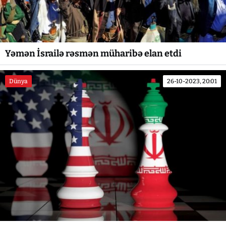
Yəmən İsrailə rəsmən müharibə elan etdi
Dünya
26-10-2023, 20:01