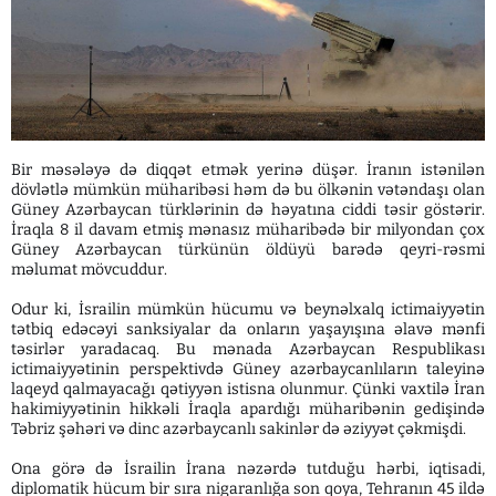
Bir məsələyə də diqqət etmək yerinə düşər. İranın istənilən
dövlətlə mümkün müharibəsi həm də bu ölkənin vətəndaşı olan
Güney Azərbaycan türklərinin də həyatına ciddi təsir göstərir.
İraqla 8 il davam etmiş mənasız müharibədə bir milyondan çox
Güney Azərbaycan türkünün öldüyü barədə qeyri-rəsmi
məlumat mövcuddur.
Odur ki, İsrailin mümkün hücumu və beynəlxalq ictimaiyyətin
tətbiq edəcəyi sanksiyalar da onların yaşayışına əlavə mənfi
təsirlər yaradacaq. Bu mənada Azərbaycan Respublikası
ictimaiyyətinin perspektivdə Güney azərbaycanlıların taleyinə
laqeyd qalmayacağı qətiyyən istisna olunmur. Çünki vaxtilə İran
hakimiyyətinin hikkəli İraqla apardığı müharibənin gedişində
Təbriz şəhəri və dinc azərbaycanlı sakinlər də əziyyət çəkmişdi.
Ona görə də İsrailin İrana nəzərdə tutduğu hərbi, iqtisadi,
diplomatik hücum bir sıra nigaranlığa son qoya, Tehranın 45 ildə