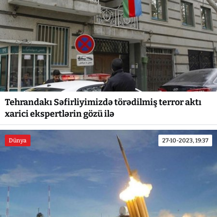
Tehrandakı Səfirliyimizdə törədilmiş terror aktı
xarici ekspertlərin gözü ilə
Dünya
27-10-2023, 19:37