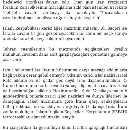
hədələyici ritorikası davam edir. Ötən gün İran Prezidenti
İbrahim Rəisi ölkəsinin maraqlarına zidd olan istənilən hərəkətə
“dəhşətli cavab” veriləcəyi ilə hədələyib: “Təcavüzkarın
cəzalandırılması əməliyyatı uğurla həyata keçirilib”.
İslam Respublikası xarici işlər nazirinin müavini Əli Baqeri isə
İsrailə cavabı 12 gün gözləməyəcəklərini, cəmi bir neçə saniyə
ərzində hərəkətə keçəcəklərini bəyan edib.
Tehran rəsmilərinin bu məzmunda açıqlamaları İsrailin
mümkün cavabını daha sərt qarşılayacaqları qənaətinə gəlməyə
əsas verir.
İsrail hökuməti isə İranın hücumuna qarşı atacağı addımlarla
bağlı yekun qərar qəbul etməyib. Ölkənin xarici işlər naziri İsrael
Kats bildirib ki, nə qədər gec deyil, İran dayandırılmalıdır. O,
İranın hücumuna hərbi cavabla yanaşı, diplomatik cavab zərbəsi
də hazırlandığını bildirib. Nazir aprelin 16-da 32 ölkəyə məktub
göndərdiyini, onlarla xarici işlər nazirləri və dünya liderləri ilə
danışdığını, raket hücumuna görə İrana qarşı sanksiyaların
tətbiq edilməsinin vacibliyini vurğulayıb. O, danışıqlarda İranı
zəiflətmək üçün İslam İnqilabı Keşikçiləri Korpusunun (SEPAH)
terror təşkilatı elan edilməsini istəyib.
Bu çıxışlardan da göründüyü kimi, tərəflər qarşılıqlı hücumları