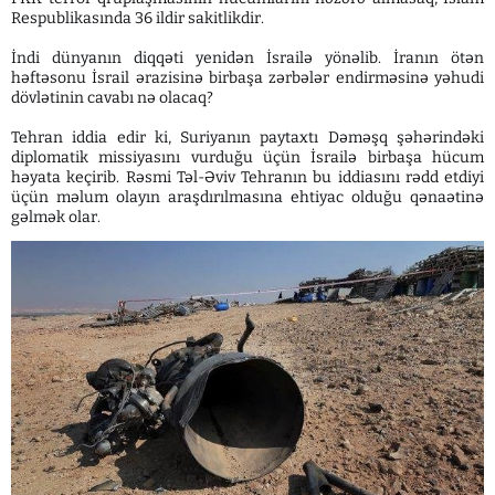
Respublikasında 36 ildir sakitlikdir.
İndi dünyanın diqqəti yenidən İsrailə yönəlib. İranın ötən
həftəsonu İsrail ərazisinə birbaşa zərbələr endirməsinə yəhudi
dövlətinin cavabı nə olacaq?
Tehran iddia edir ki, Suriyanın paytaxtı Dəməşq şəhərindəki
diplomatik missiyasını vurduğu üçün İsrailə birbaşa hücum
həyata keçirib. Rəsmi Təl-Əviv Tehranın bu iddiasını rədd etdiyi
üçün məlum olayın araşdırılmasına ehtiyac olduğu qənaətinə
gəlmək olar.