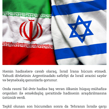
Həmin hadisələrə cavab olaraq, İsrail İrana hücum etmədi.
Yəhudi dövlətinin Argentinadakı səfirliyi də İsrail ərazisi sayılır
və beynəlxalq qanunlarla qorunur.
Onda rəsmi Təl-Əviv hadisə baş verən ölkənin hüquq-mühafizə
orqanları ilə əməkdaşlıq şəraitində hadisənin araşdırılmasına
üstünük verdi.
Təşkil olunan son hücumdan sonra da Tehranın İsrailə qarşı