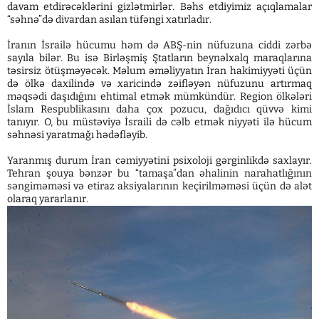
davam etdirəcəklərini gizlətmirlər. Bəhs etdiyimiz açıqlamalar
“səhnə”də divardan asılan tüfəngi xatırladır.
İranın İsrailə hücumu həm də ABŞ-nin nüfuzuna ciddi zərbə
sayıla bilər. Bu isə Birləşmiş Ştatların beynəlxalq maraqlarına
təsirsiz ötüşməyəcək. Məlum əməliyyatın İran hakimiyyəti üçün
də ölkə daxilində və xaricində zəifləyən nüfuzunu artırmaq
məqsədi daşıdığını ehtimal etmək mümkündür. Region ölkələri
İslam Respublikasını daha çox pozucu, dağıdıcı qüvvə kimi
tanıyır. O, bu müstəviyə İsraili də cəlb etmək niyyəti ilə hücum
səhnəsi yaratmağı hədəfləyib.
Yaranmış durum İran cəmiyyətini psixoloji gərginlikdə saxlayır.
Tehran şouya bənzər bu “tamaşa”dan əhalinin narahatlığının
səngiməməsi və etiraz aksiyalarının keçirilməməsi üçün də alət
olaraq yararlanır.