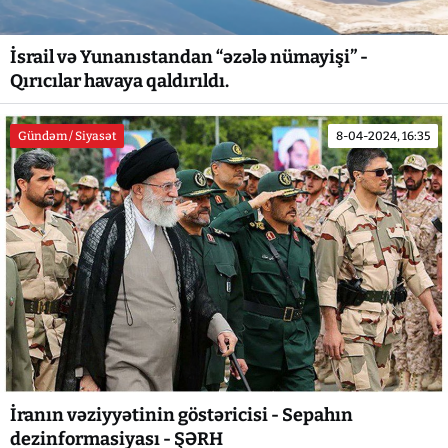
İsrail və Yunanıstandan “əzələ nümayişi” -
Qırıcılar havaya qaldırıldı.
Gündəm / Siyasət
8-04-2024, 16:35
İranın vəziyyətinin göstəricisi - Sepahın
dezinformasiyası - ŞƏRH