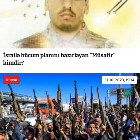
İsrailə hücum planını hazırlayan "Müsafir"
kimdir?
Dünya
31-10-2023, 19:34