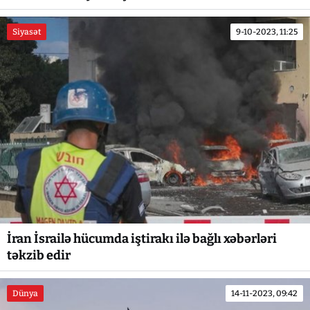
Siyasət
9-10-2023, 11:25
İran İsrailə hücumda iştirakı ilə bağlı xəbərləri
təkzib edir
Dünya
14-11-2023, 09:42