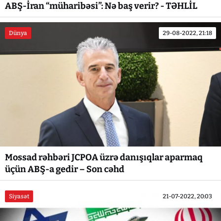
ABŞ-İran “müharibəsi”: Nə baş verir? - TƏHLİL
Dünya
29-08-2022, 21:18
Mossad rəhbəri JCPOA üzrə danışıqlar aparmaq
üçün ABŞ-a gedir – Son cəhd
Siyasət
21-07-2022, 20:03