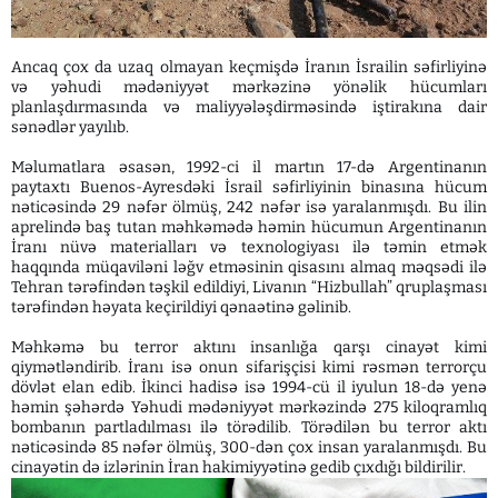
Ancaq çox da uzaq olmayan keçmişdə İranın İsrailin səfirliyinə
və yəhudi mədəniyyət mərkəzinə yönəlik hücumları
planlaşdırmasında və maliyyələşdirməsində iştirakına dair
sənədlər yayılıb.
Məlumatlara əsasən, 1992-ci il martın 17-də Argentinanın
paytaxtı Buenos-Ayresdəki İsrail səfirliyinin binasına hücum
nəticəsində 29 nəfər ölmüş, 242 nəfər isə yaralanmışdı. Bu ilin
aprelində baş tutan məhkəmədə həmin hücumun Argentinanın
İranı nüvə materialları və texnologiyası ilə təmin etmək
haqqında müqaviləni ləğv etməsinin qisasını almaq məqsədi ilə
Tehran tərəfindən təşkil edildiyi, Livanın “Hizbullah” qruplaşması
tərəfindən həyata keçirildiyi qənaətinə gəlinib.
Məhkəmə bu terror aktını insanlığa qarşı cinayət kimi
qiymətləndirib. İranı isə onun sifarişçisi kimi rəsmən terrorçu
dövlət elan edib. İkinci hadisə isə 1994-cü il iyulun 18-də yenə
həmin şəhərdə Yəhudi mədəniyyət mərkəzində 275 kiloqramlıq
bombanın partladılması ilə törədilib. Törədilən bu terror aktı
nəticəsində 85 nəfər ölmüş, 300-dən çox insan yaralanmışdı. Bu
cinayətin də izlərinin İran hakimiyyətinə gedib çıxdığı bildirilir.