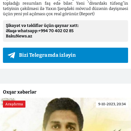
topladığı resursları faş edə bilər. Yəni “divardakı tüfəng”in
tətiyinin çəkilməsi ilə Yaxın Şərqdəki mövcud düzənin dəyişməsi
üçün yeni yol açılması çox real görünür.(Report)
Şikayət və təkliflər üçün qaynar xətt:
Əlaqə whatsapp:+994 70 402 02 85
BakuNews.az
Bizi Telegramda izləyin
Oxşar xəbərlər
Araşdırma
9-10-2023, 20:34