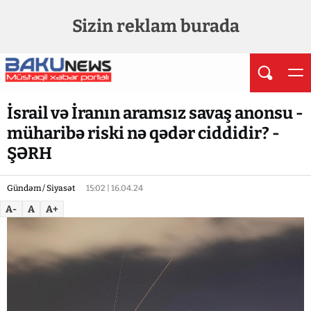
Sizin reklam burada
İsrail və İranın aramsız savaş anonsu -
müharibə riski nə qədər ciddidir? -
ŞƏRH
Gündəm / Siyasət
15:02 | 16.04.24
A-
A
A+