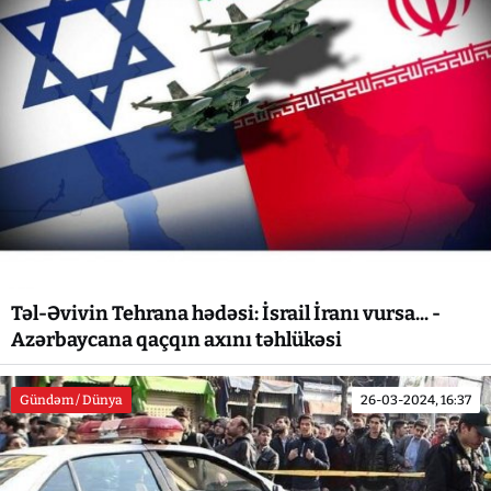
Təl-Əvivin Tehrana hədəsi: İsrail İranı vursa... -
Azərbaycana qaçqın axını təhlükəsi
Gündəm / Dünya
26-03-2024, 16:37