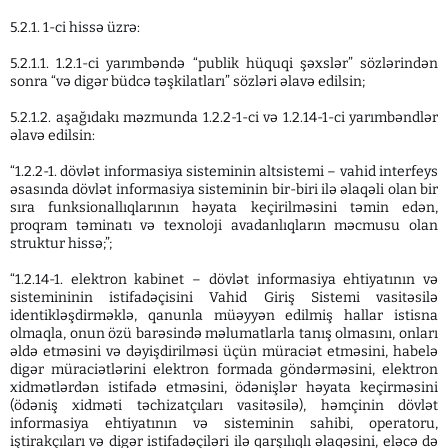
5.2.1. 1-ci hissə üzrə:
5.2.1.1. 1.2.1-ci yarımbəndə “publik hüquqi şəxslər” sözlərindən
sonra “və digər büdcə təşkilatları” sözləri əlavə edilsin;
5.2.1.2. aşağıdakı məzmunda 1.2.2-1-ci və 1.2.14-1-ci yarımbəndlər
əlavə edilsin:
“1.2.2-1. dövlət informasiya sisteminin altsistemi – vahid interfeys
əsasında dövlət informasiya sisteminin bir-biri ilə əlaqəli olan bir
sıra funksionallıqlarının həyata keçirilməsini təmin edən,
proqram təminatı və texnoloji avadanlıqların məcmusu olan
struktur hissə;”;
“1.2.14-1. elektron kabinet – dövlət informasiya ehtiyatının və
sistemininin istifadəçisini Vahid Giriş Sistemi vasitəsilə
identikləşdirməklə, qanunla müəyyən edilmiş hallar istisna
olmaqla, onun özü barəsində məlumatlarla tanış olmasını, onları
əldə etməsini və dəyişdirilməsi üçün müraciət etməsini, habelə
digər müraciətlərini elektron formada göndərməsini, elektron
xidmətlərdən istifadə etməsini, ödənişlər həyata keçirməsini
(ödəniş xidməti təchizatçıları vasitəsilə), həmçinin dövlət
informasiya ehtiyatının və sisteminin sahibi, operatoru,
iştirakçıları və digər istifadəçiləri ilə qarşılıqlı əlaqəsini, eləcə də