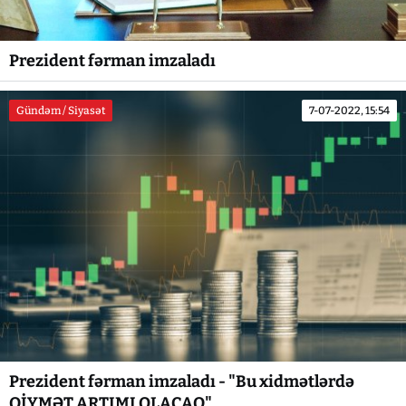
Prezident fərman imzaladı
Gündəm / Siyasət
7-07-2022, 15:54
Prezident fərman imzaladı - "Bu xidmətlərdə
QİYMƏT ARTIMI OLACAQ"