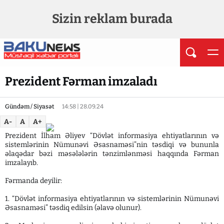
Sizin reklam burada
Prezident Fərman imzaladı
Gündəm / Siyasət
14:58 | 28.09.24
A-
A
A+
Prezident İlham Əliyev “Dövlət informasiya ehtiyatlarının və
sistemlərinin Nümunəvi Əsasnaməsi”nin təsdiqi və bununla
əlaqədar bəzi məsələlərin tənzimlənməsi haqqında Fərman
imzalayıb.
Fərmanda deyilir:
1. “Dövlət informasiya ehtiyatlarının və sistemlərinin Nümunəvi
Əsasnaməsi” təsdiq edilsin (əlavə olunur).