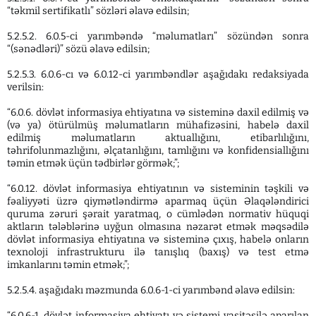
“təkmil sertifikatlı” sözləri əlavə edilsin;
5.2.5.2. 6.0.5-ci yarımbəndə “məlumatları” sözündən sonra
“(sənədləri)” sözü əlavə edilsin;
5.2.5.3. 6.0.6-cı və 6.0.12-ci yarımbəndlər aşağıdakı redaksiyada
verilsin:
“6.0.6. dövlət informasiya ehtiyatına və sisteminə daxil edilmiş və
(və ya) ötürülmüş məlumatların mühafizəsini, habelə daxil
edilmiş məlumatların aktuallığını, etibarlılığını,
təhrifolunmazlığını, əlçatanlığını, tamlığını və konfidensiallığını
təmin etmək üçün tədbirlər görmək;”;
“6.0.12. dövlət informasiya ehtiyatının və sisteminin təşkili və
fəaliyyəti üzrə qiymətləndirmə aparmaq üçün Əlaqələndirici
quruma zəruri şərait yaratmaq, o cümlədən normativ hüquqi
aktların tələblərinə uyğun olmasına nəzarət etmək məqsədilə
dövlət informasiya ehtiyatına və sisteminə çıxış, habelə onların
texnoloji infrastrukturu ilə tanışlıq (baxış) və test etmə
imkanlarını təmin etmək;”;
5.2.5.4. aşağıdakı məzmunda 6.0.6-1-ci yarımbənd əlavə edilsin:
“6.0.6-1. dövlət informasiya ehtiyatı və sistemi vasitəsilə aparılan