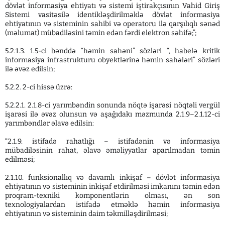
dövlət informasiya ehtiyatı və sistemi iştirakçısının Vahid Giriş
Sistemi vasitəsilə identikləşdirilməklə dövlət informasiya
ehtiyatının və sisteminin sahibi və operatoru ilə qarşılıqlı sənəd
(məlumat) mübadiləsini təmin edən fərdi elektron səhifə;”;
5.2.1.3. 1.5-ci bənddə “həmin sahəni” sözləri “, habelə kritik
informasiya infrastrukturu obyektlərinə həmin sahələri” sözləri
ilə əvəz edilsin;
5.2.2. 2-ci hissə üzrə:
5.2.2.1. 2.1.8-ci yarımbəndin sonunda nöqtə işarəsi nöqtəli vergül
işarəsi ilə əvəz olunsun və aşağıdakı məzmunda 2.1.9–2.1.12-ci
yarımbəndlər əlavə edilsin:
“2.1.9. istifadə rahatlığı – istifadənin və informasiya
mübadiləsinin rahat, əlavə əməliyyatlar aparılmadan təmin
edilməsi;
2.1.10. funksionallıq və davamlı inkişaf – dövlət informasiya
ehtiyatının və sisteminin inkişaf etdirilməsi imkanını təmin edən
proqram-texniki komponentlərin olması, ən son
texnologiyalardan istifadə etməklə həmin informasiya
ehtiyatının və sisteminin daim təkmilləşdirilməsi;