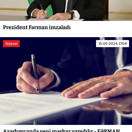
Prezident Fərman imzaladı
Siyasət
15-05-2024, 17:04
Azərbaycanda yeni mərkəz yaradılır - FƏRMAN