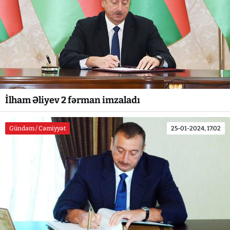
İlham Əliyev 2 fərman imzaladı
Gündəm / Cəmiyyət
25-01-2024, 17:02