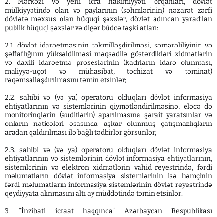
2. Mərkəzi və yerli icra hakimiyyəti orqanları, dövlət
mülkiyyətində olan və paylarının (səhmlərinin) nəzarət zərfi
dövlətə məxsus olan hüquqi şəxslər, dövlət adından yaradılan
publik hüquqi şəxslər və digər büdcə təşkilatları:
2.1. dövlət idarəetməsinin təkmilləşdirilməsi, səmərəliliyinin və
şəffaflığının yüksəldilməsi məqsədilə göstərdikləri xidmətlərin
və daxili idarəetmə proseslərinin (kadrların idarə olunması,
maliyyə-uçot və mühasibat, təchizat və təminat)
rəqəmsallaşdırılmasını təmin etsinlər;
2.2. sahibi və (və ya) operatoru olduqları dövlət informasiya
ehtiyatlarının və sistemlərinin qiymətləndirilməsinə, eləcə də
monitorinqlərin (auditlərin) aparılmasına şərait yaratsınlar və
onların nəticələri əsasında aşkar olunmuş çatışmazlıqların
aradan qaldırılması ilə bağlı tədbirlər görsünlər;
2.3. sahibi və (və ya) operatoru olduqları dövlət informasiya
ehtiyatlarının və sistemlərinin dövlət informasiya ehtiyatlarının,
sistemlərinin və elektron xidmətlərin vahid reyestrində, fərdi
məlumatların dövlət informasiya sistemlərinin isə həmçinin
fərdi məlumatların informasiya sistemlərinin dövlət reyestrində
qeydiyyata alınmasını altı ay müddətində təmin etsinlər.
3. “İnzibati icraat haqqında” Azərbaycan Respublikası