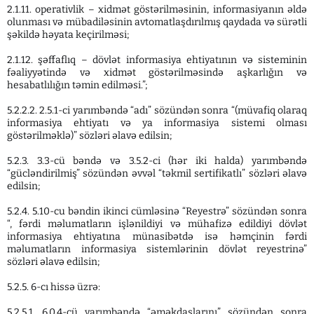
2.1.11. operativlik – xidmət göstərilməsinin, informasiyanın əldə
olunması və mübadiləsinin avtomatlaşdırılmış qaydada və sürətli
şəkildə həyata keçirilməsi;
2.1.12. şəffaflıq – dövlət informasiya ehtiyatının və sisteminin
fəaliyyətində və xidmət göstərilməsində aşkarlığın və
hesabatlılığın təmin edilməsi.”;
5.2.2.2. 2.5.1-ci yarımbəndə “adı” sözündən sonra “(müvafiq olaraq
informasiya ehtiyatı və ya informasiya sistemi olması
göstərilməklə)” sözləri əlavə edilsin;
5.2.3. 3.3-cü bəndə və 3.5.2-ci (hər iki halda) yarımbəndə
“gücləndirilmiş” sözündən əvvəl “təkmil sertifikatlı” sözləri əlavə
edilsin;
5.2.4. 5.10-cu bəndin ikinci cümləsinə “Reyestrə” sözündən sonra
“, fərdi məlumatların işlənildiyi və mühafizə edildiyi dövlət
informasiya ehtiyatına münasibətdə isə həmçinin fərdi
məlumatların informasiya sistemlərinin dövlət reyestrinə”
sözləri əlavə edilsin;
5.2.5. 6-cı hissə üzrə:
5.2.5.1. 6.0.4-cü yarımbəndə “əməkdaşlarını” sözündən sonra