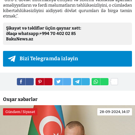
əməliyyatların və fərdi məlumatların təhlükəsizliyini, o cümlədən
kibertəhlükəsizliyini aidiyyəti dövlət qurumları ilə birgə təmin
etmək;”.
Şikayət və təkliflər üçün qaynar xətt:
Əlaqə whatsapp:+994 70 402 02 85
BakuNews.az
Bizi Telegramda izləyin
Oxşar xəbərlər
Gündəm / Siyasət
28-09-2024, 14:17