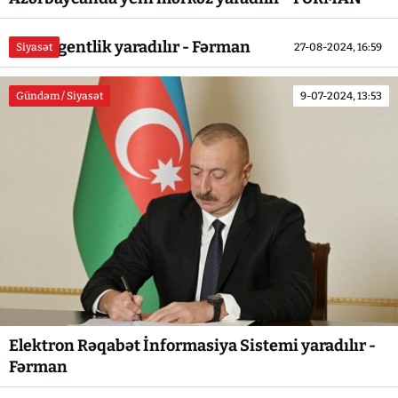
Yeni Agentlik yaradılır - Fərman
Siyasət
27-08-2024, 16:59
Gündəm / Siyasət
9-07-2024, 13:53
Elektron Rəqabət İnformasiya Sistemi yaradılır -
Fərman