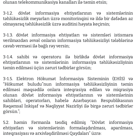
olunan telekommunikasiya kanalları ilə təmin etsin;
3-1.2. dövlət informasiya ehtiyatlarının və sistemlərinin
təhlükəsizlik meyarları üzrə monitorinqini və ildə bir dəfədən az
olmayaraq təhlükəsizlik üzrə auditini həyata keçirsin;
3-1.3. dövlət informasiya ehtiyatları və sistemləri istismara
verilməzdən əvvəl onların informasiya təhlükəsizliyi tələblərinə
cavab verməsi ilə bağlı rəy versin;
3-1.4. sahibi və operatoru ilə birlikdə dövlət informasiya
ehtiyatlarının və sistemlərinin informasiya təhlükəsizliyinin
təmin edilməsi üçün zəruri tədbirlər görsün;
3-1.5. Elektron Hökumət İnformasiya Sisteminin (EHİS) və
“Hökumət buludu”nun informasiya təhlükəsizliyinin təmin
edilməsi məqsədilə onlara inteqrasiya edilən və miqrasiya
olunan dövlət informasiya ehtiyatlarının və sistemlərinin
sahibləri, operatorları, habelə Azərbaycan Respublikasının
Rəqəmsal İnkişaf və Nəqliyyat Nazirliyi ilə birgə zəruri tədbirlər
görsün.”;
5.2. həmin Fərmanla təsdiq edilmiş “Dövlət informasiya
ehtiyatları və sistemlərinin formalaşdırılması, aparılması,
inteqrasiyası və arxivləşdirilməsi Qaydaları” üzrə: