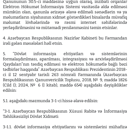
Qanununun 30.5-ci maddəsinə uyğun olaraq, inzibati orqanlar
Elektron Hökumət İnformasiya Sistemi vasitəsilə əldə edilməsi
mümkün olan, qanunla ərizəyə əlavə edilməli sənədlərin və ya
məlumatların siyahısının xidmət göstərdikləri binalarda müvafiq
məlumat lövhələrində və rəsmi internet səhifələrində
yerləşdirilməsini və mütəmadi yenilənməsini təmin etsinlər.
4. Azərbaycan Respublikasının Nazirlər Kabineti bu Fərmandan
irəli gələn məsələləri həll etsin.
5. “Dövlət informasiya ehtiyatları və sistemlərinin
formalaşdırılması, aparılması, inteqrasiyası və arxivləşdirilməsi
Qaydaları”nın təsdiq edilməsi və elektron hökumətlə bağlı bəzi
tədbirlər haqqında” Azərbaycan Respublikası Prezidentinin 2018-
ci il 12 sentyabr tarixli 263 nömrəli Fərmanında (Azərbaycan
Respublikasının Qanunvericilik Toplusu, 2018, № 9, maddə 1826
(Cild I); 2024, № 6 (I kitab), maddə 654) aşağıdakı dəyişikliklər
edilsin:
5.1. aşağıdakı məzmunda 3-1-ci hissə əlavə edilsin:
“3-1. Azərbaycan Respublikasının Xüsusi Rabitə və İnformasiya
Təhlükəsizliyi Dövlət Xidməti:
3-1.1. dövlət informasiya ehtiyatlarını və sistemlərini mühafizə