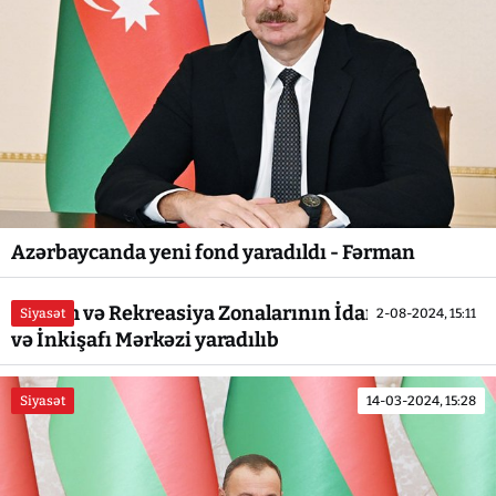
Azərbaycanda yeni fond yaradıldı - Fərman
Turizm və Rekreasiya Zonalarının İdarə Edilməsi
Siyasət
2-08-2024, 15:11
və İnkişafı Mərkəzi yaradılıb
Siyasət
14-03-2024, 15:28