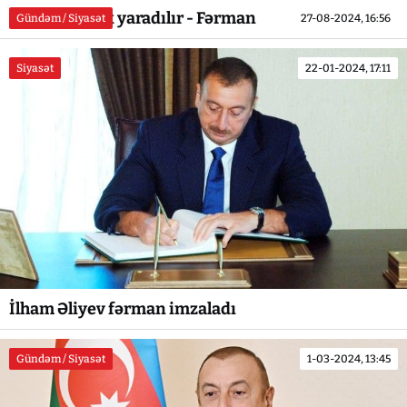
Yeni Agentlik yaradılır - Fərman
Gündəm / Siyasət
27-08-2024, 16:56
Siyasət
22-01-2024, 17:11
İlham Əliyev fərman imzaladı
Gündəm / Siyasət
1-03-2024, 13:45