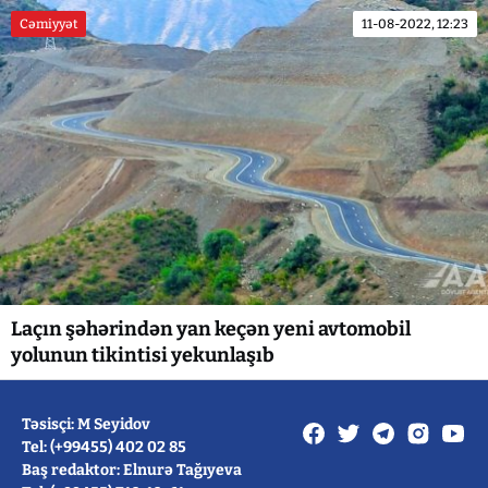
Cəmiyyət
11-08-2022, 12:23
Laçın şəhərindən yan keçən yeni avtomobil
yolunun tikintisi yekunlaşıb
Təsisçi: M Seyidov
Tel: (+99455) 402 02 85
Baş redaktor: Elnurə Tağıyeva