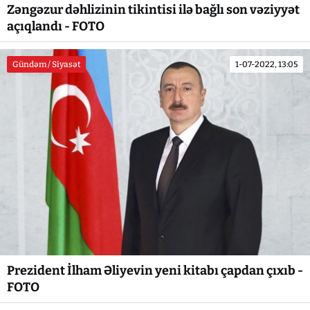
Zəngəzur dəhlizinin tikintisi ilə bağlı son vəziyyət
açıqlandı - FOTO
Gündəm / Siyasət
1-07-2022, 13:05
Prezident İlham Əliyevin yeni kitabı çapdan çıxıb -
FOTO