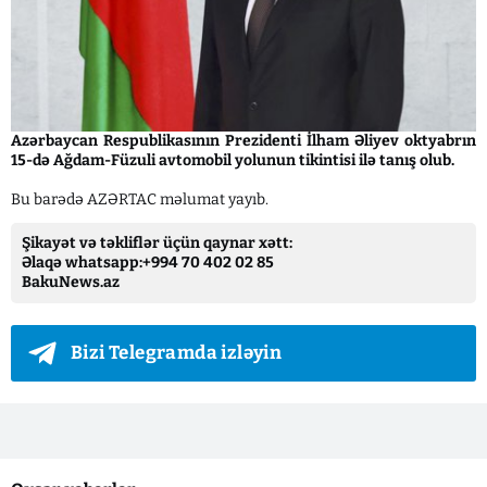
Azərbaycan Respublikasının Prezidenti İlham Əliyev oktyabrın
15-də Ağdam-Füzuli avtomobil yolunun tikintisi ilə tanış olub.
Bu barədə AZƏRTAC məlumat yayıb.
Şikayət və təkliflər üçün qaynar xətt:
Əlaqə whatsapp:+994 70 402 02 85
BakuNews.az
Bizi Telegramda izləyin