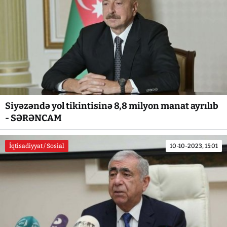
Siyəzəndə yol tikintisinə 8,8 milyon manat ayrılıb
- SƏRƏNCAM
İqtisadiyyat / Sosial
10-10-2023, 15:01