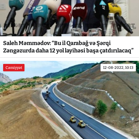
Saleh Məmmədov: “Bu il Qarabağ və Şərqi
Zəngəzurda daha 12 yol layihəsi başa çatdırılacaq”
Cəmiyyət
12-08-2022, 10:13