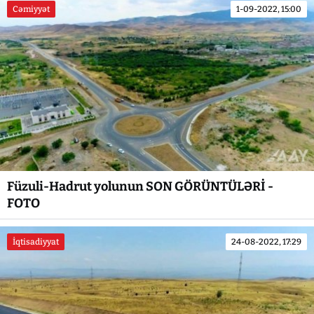
Cəmiyyət
1-09-2022, 15:00
Füzuli-Hadrut yolunun SON GÖRÜNTÜLƏRİ -
FOTO
İqtisadiyyat
24-08-2022, 17:29