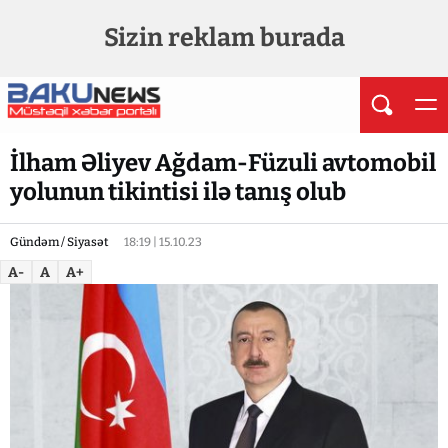
Sizin reklam burada
İlham Əliyev Ağdam-Füzuli avtomobil
yolunun tikintisi ilə tanış olub
Gündəm / Siyasət
18:19 | 15.10.23
A-
A
A+