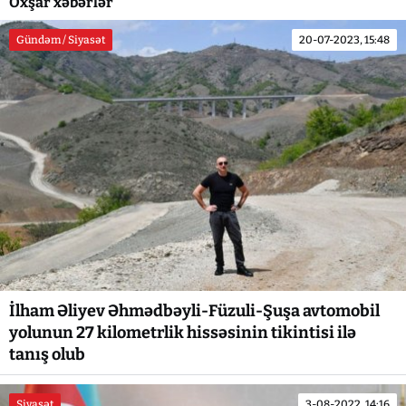
Oxşar xəbərlər
Gündəm / Siyasət
20-07-2023, 15:48
İlham Əliyev Əhmədbəyli-Füzuli-Şuşa avtomobil
yolunun 27 kilometrlik hissəsinin tikintisi ilə
tanış olub
Siyasət
3-08-2022, 14:16