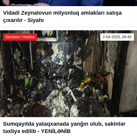
Vidadi Zeynalovun milyonluq əmlakları satışa
çıxarılır - Siyahı
Gündəm / Hadisə
2-04-2025, 09:40
Sumqayıtda yataqxanada yanğın olub, sakinlər
təxliyə edilib - YENİLƏNİB