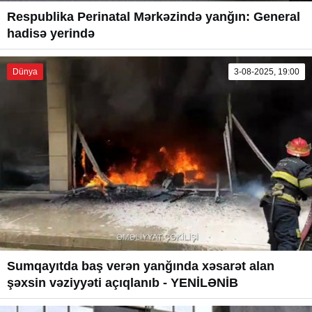
Respublika Perinatal Mərkəzində yanğın: General
hadisə yerində
Dünya
3-08-2025, 19:00
Sumqayıtda baş verən yanğında xəsarət alan
şəxsin vəziyyəti açıqlanıb - YENİLƏNİB