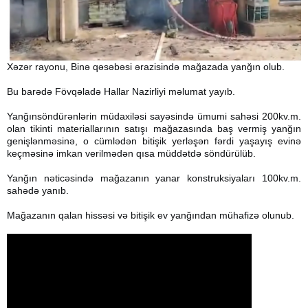
Xəzər rayonu, Binə qəsəbəsi ərazisində mağazada yanğın olub.
Bu barədə Fövqəladə Hallar Nazirliyi məlumat yayıb.
Yanğınsöndürənlərin müdaxiləsi sayəsində ümumi sahəsi 200kv.m.
olan tikinti materiallarının satışı mağazasında baş vermiş yanğın
genişlənməsinə, o cümlədən bitişik yerləşən fərdi yaşayış evinə
keçməsinə imkan verilmədən qısa müddətdə söndürülüb.
Yanğın nəticəsində mağazanın yanar konstruksiyaları 100kv.m.
sahədə yanıb.
Mağazanın qalan hissəsi və bitişik ev yanğından mühafizə olunub.