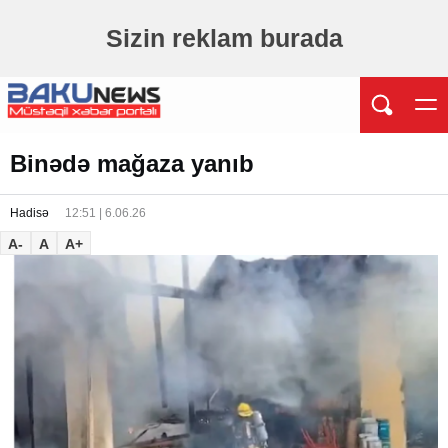
Sizin reklam burada
Binədə mağaza yanıb
Hadisə
12:51 | 6.06.26
A-
A
A+