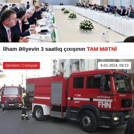
İlham Əliyevin 3 saatlıq çıxışının
TAM MƏTNİ
Gündəm / Cəmiyyət
9-01-2024, 09:23