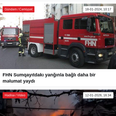
Gündəm / Cəmiyyət
18-01-2024, 10:17
FHN Sumqayıtdakı yanğınla bağlı daha bir
məlumat yaydı
Hadisə / Video
12-01-2026, 16:34