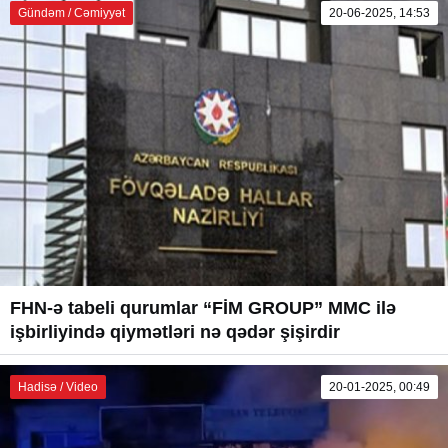
Gündəm / Cəmiyyət
20-06-2025, 14:53
FHN-ə tabeli qurumlar “FİM GROUP” MMC ilə
işbirliyində qiymətləri nə qədər şişirdir
Hadisə / Video
20-01-2025, 00:49