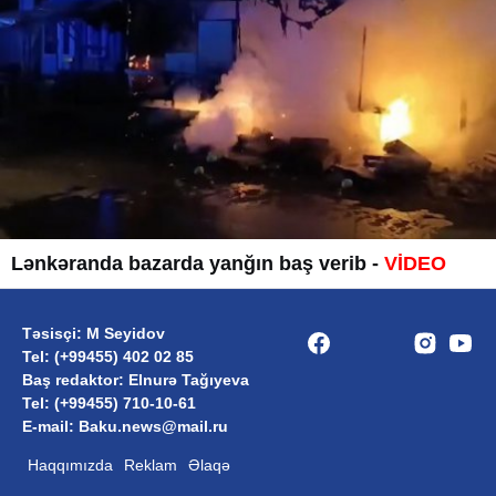
Lənkəranda bazarda yanğın baş verib -
VİDEO
Təsisçi: M Seyidov
Tel: (+99455) 402 02 85
Baş redaktor: Elnurə Tağıyeva
Tel: (+99455) 710-10-61
E-mail: Baku.news@mail.ru
Haqqımızda
Reklam
Əlaqə