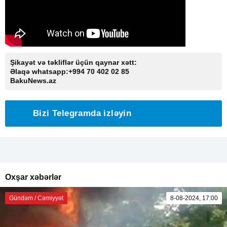
Şikayət və təkliflər üçün qaynar xətt:
Əlaqə whatsapp:+994 70 402 02 85
BakuNews.az
Bizi Telegramda izləyin
Oxşar xəbərlər
Gündəm / Cəmiyyət
8-08-2024, 17:00