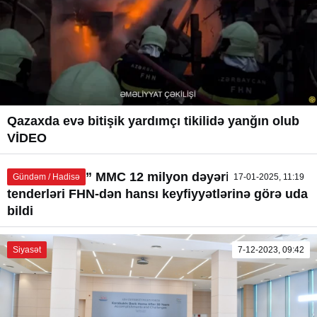
Qazaxda evə bitişik yardımçı tikilidə yanğın olub
VİDEO
“FİM GROUP” MMC 12 milyon dəyəri olan
Gündəm / Hadisə
17-01-2025, 11:19
tenderləri FHN-dən hansı keyfiyyətlərinə görə uda
bildi
Siyasət
7-12-2023, 09:42