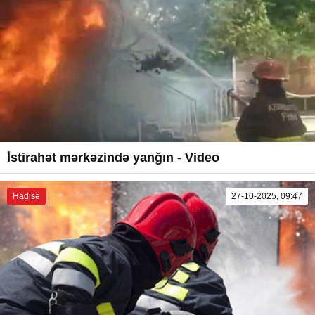
İstirahət mərkəzində yanğın - Video
Hadisə
27-10-2025, 09:47