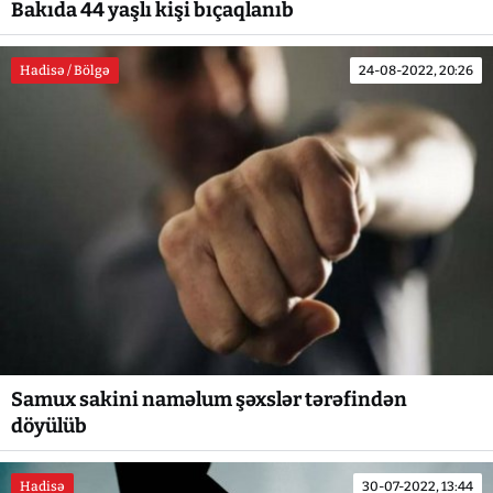
Bakıda 44 yaşlı kişi bıçaqlanıb
Hadisə / Bölgə
24-08-2022, 20:26
Samux sakini naməlum şəxslər tərəfindən
döyülüb
Hadisə
30-07-2022, 13:44