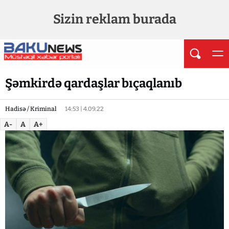
Sizin reklam burada
Şəmkirdə qardaşlar bıçaqlanıb
Hadisə / Kriminal
14:53 | 4.09.22
A-
A
A+