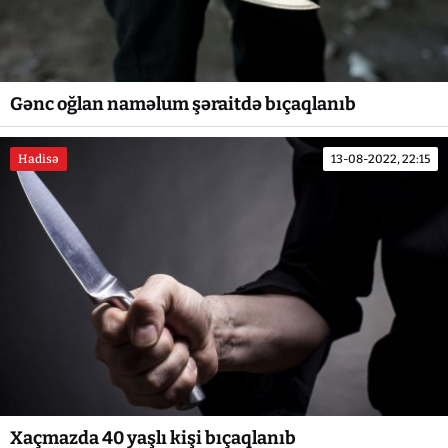
Gənc oğlan naməlum şəraitdə bıçaqlanıb
Hadisə
13-08-2022, 22:15
Xaçmazda 40 yaşlı kişi bıçaqlanıb