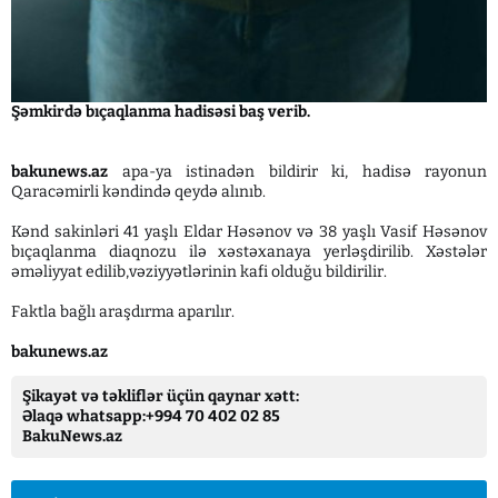
Şəmkirdə bıçaqlanma hadisəsi baş verib.
bakunews.az
apa-ya istinadən bildirir ki, hadisə rayonun
Qaracəmirli kəndində qeydə alınıb.
Kənd sakinləri 41 yaşlı Eldar Həsənov və 38 yaşlı Vasif Həsənov
bıçaqlanma diaqnozu ilə xəstəxanaya yerləşdirilib. Xəstələr
əməliyyat edilib,vəziyyətlərinin kafi olduğu bildirilir.
Faktla bağlı araşdırma aparılır.
bakunews.az
Şikayət və təkliflər üçün qaynar xətt:
Əlaqə whatsapp:+994 70 402 02 85
BakuNews.az