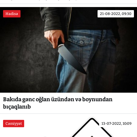
Hadisə
21-08-2022, 09:30
Bakıda gənc oğlan üzündən və boynundan
bıçaqlanıb
Cəmiyyət
13-07-2022, 10:09