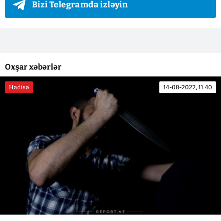
Bizi Telegramda izləyin
Oxşar xəbərlər
Hadisə
14-08-2022, 11:40