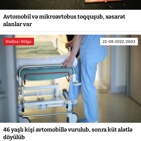
Avtomobil və mikroavtobus toqquşub, xəsarət
alanlar var
Hadisə / Bölgə
22-08-2022, 20:03
46 yaşlı kişi avtomobillə vurulub, sonra küt alətlə
döyülüb