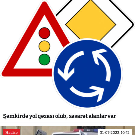
Şəmkirdə yol qəzası olub, xəsarət alanlar var
Hadisə
31-07-2022, 10:42