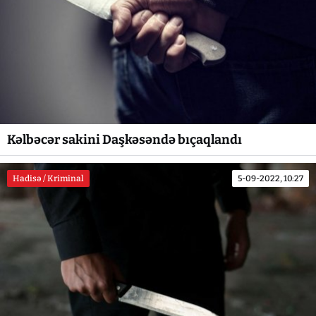
Kəlbəcər sakini Daşkəsəndə bıçaqlandı
Hadisə / Kriminal
5-09-2022, 10:27