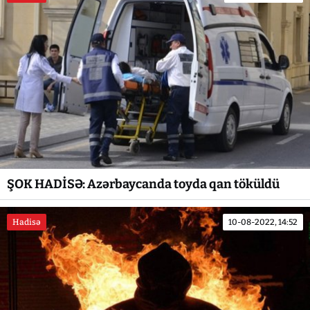
ŞOK HADİSƏ: Azərbaycanda toyda qan töküldü
Hadisə
10-08-2022, 14:52