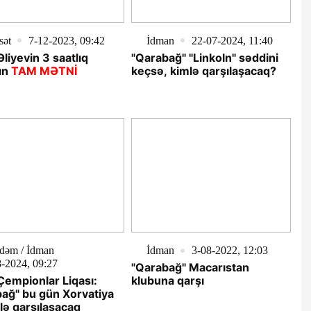
sət
7-12-2023, 09:42
İdman
22-07-2024, 11:40
Əliyevin 3 saatlıq
"Qarabağ" "Linkoln" səddini
ın
TAM MƏTNİ
keçsə, kimlə qarşılaşacaq?
dəm / İdman
İdman
3-08-2022, 12:03
-2024, 09:27
"Qarabağ" Macarıstan
empionlar Liqası:
klubuna qarşı
ağ" bu gün Xorvatiya
ilə qarşılaşacaq