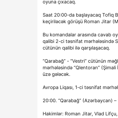
oyuna çıxacaq.
Saat 20:00-da başlayacaq Tofiq 
keçiriləcək görüşü Roman Jitar (
Bu komandalar arasında cavab oyu
qalibi 2-ci təsnifat mərhələsində S
cütünün qalibi ilə qarşılaşacaq.
“Qarabağ” - “Vestri” cütünün məğl
mərhələsində “Qlentoran” (Şimali İ
üzə gələcək.
Avropa Liqası, 1-ci təsnifat mərhələ
20:00. “Qarabağ” (Azərbaycan) – “V
Hakimlər: Roman Jitar, Vlad Lifçu