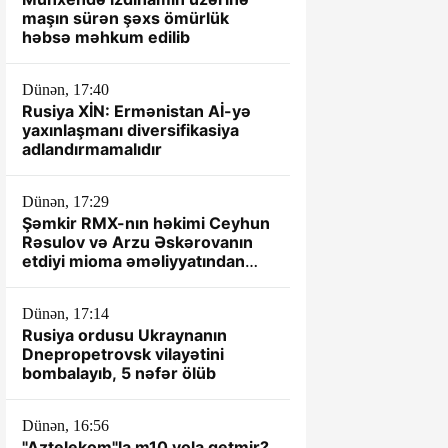
maşın sürən şəxs ömürlük
həbsə məhkum edilib
Dünən, 17:40
Rusiya XİN: Ermənistan Aİ-yə
yaxınlaşmanı diversifikasiya
adlandırmamalıdır
Dünən, 17:29
Şəmkir RMX-nın həkimi Ceyhun
Rəsulov və Arzu Əskərovanın
etdiyi mioma əməliyyatından
sonra xəstənin ölümü ilə bağlı
prokurorluq araşdırma aparır.
Dünən, 17:14
Rusiya ordusu Ukraynanın
Dnepropetrovsk vilayətini
bombalayıb, 5 nəfər ölüb
Dünən, 16:56
"Aztelekom"la m10 yola getmir?