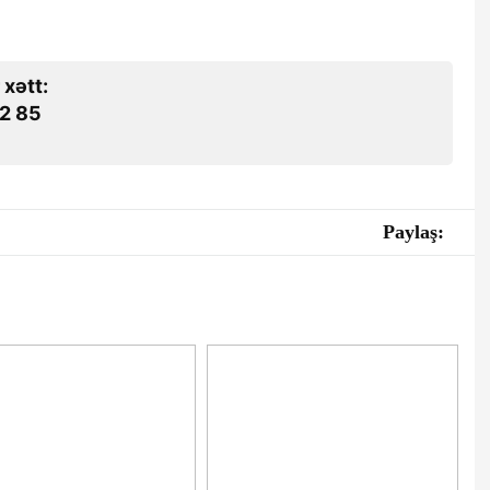
 xətt:
2 85
Paylaş: