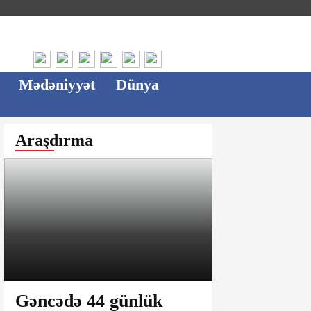
Mədəniyyət
Dünya
Araşdırma
Gəncədə 44 günlük
Ağsu bazar