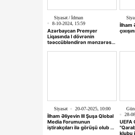
Siyasət / İdman
Siya
8-10-2024, 15:59
İlham 
Azərbaycan Premyer
çıxışın
Liqasında I dövrənin
təəccübləndirən mənzərəsi –
TƏHLİL
Siyasət
20-07-2025, 10:00
Gün
28-08
İlham Əliyevin III Şuşa Qlobal
Media Forumunun
UEFA Ç
iştirakçıları ilə görüşü olub -
"Qarab
YENİLƏNİB
klubu 