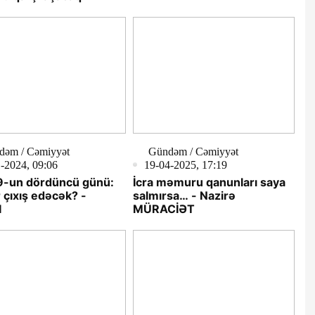
dəm / Cəmiyyət
Gündəm / Cəmiyyət
-2024, 09:06
19-04-2025, 17:19
-un dördüncü günü:
İcra məmuru qanunları saya
 çıxış edəcək? -
salmırsa… - Nazirə
I
MÜRACİƏT