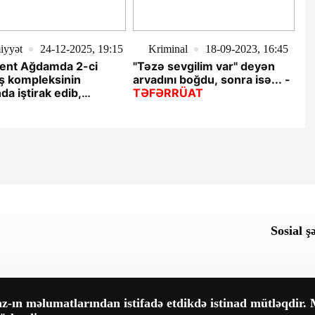
iyyət
24-12-2025, 19:15
Kriminal
18-09-2023, 16:45
dent Ağdamda 2-ci
"Təzə sevgilim var" deyən
ş kompleksinin
arvadını boğdu, sonra isə... -
nda iştirak edib,
TƏFƏRRÜAT
ərlə görüşüb -
ƏNİB
Sosial ş
-ın məlumatlarından istifadə etdikdə istinad mütləqdir. M