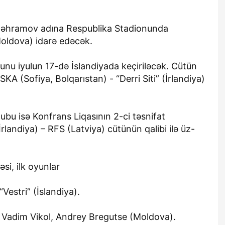
Bəhramov adına Respublika Stadionunda
Moldova) idarə edəcək.
nu iyulun 17-də İslandiyada keçiriləcək. Cütün
SKA (Sofiya, Bolqarıstan) - “Derri Siti” (İrlandiya)
ubu isə Konfrans Liqasının 2-ci təsnifat
rlandiya) – RFS (Latviya) cütünün qalibi ilə üz-
si, ilk oyunlar
estri” (İslandiya).
, Vadim Vikol, Andrey Bregutse (Moldova).