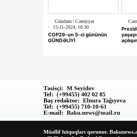
Gündəm / Cəmiyyət
Cəm
15-11-2024, 10:30
Prezi
COP29-un 5-ci gününün
yaşayı
GÜNDƏLİYİ
açılışı
sakinl
YENİL
Təsisçi:
M Seyidov
Tel:
(+99455) 402 02 85
Baş redaktor:
Elnurə Tağıyeva
Tel:
(+99455) 710-10-61
E-mail:
Baku.news@mail.ru
Müəllif hüquqları qorunur. Bakunews.az