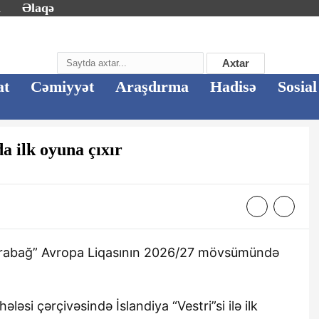
m
Əlaqə
Axtar
at
Cəmiyyət
Araşdırma
Hadisə
Sosial
 ilk oyuna çıxır
arabağ” Avropa Liqasının 2026/27 mövsümündə
ləsi çərçivəsində İslandiya “Vestri”si ilə ilk