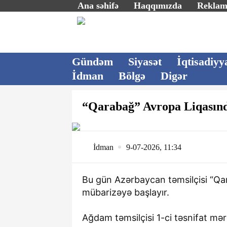
Ana səhifə
Haqqımızda
Rekla
Gündəm
Siyasət
İqtisadiyy
İdman
Bölgə
Digər
“Qarabağ” Avropa Liqasında
İdman
9-07-2026, 11:34
Bu gün Azərbaycan təmsilçisi “Q
mübarizəyə başlayır.
Ağdam təmsilçisi 1-ci təsnifat mərhə