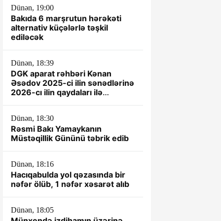
Dünən, 19:00
Bakıda 6 marşrutun hərəkəti
alternativ küçələrlə təşkil
ediləcək
Dünən, 18:39
DGK aparat rəhbəri Kənan
Əsədov 2025-ci ilin sənədlərinə
2026-cı ilin qaydaları ilə
yanaşır? -İDDİA
Dünən, 18:30
Rəsmi Bakı Yamaykanın
Müstəqillik Gününü təbrik edib
Dünən, 18:16
Hacıqabulda yol qəzasında bir
nəfər ölüb, 1 nəfər xəsarət alıb
Dünən, 18:05
Münxendə izdihamın üzərinə