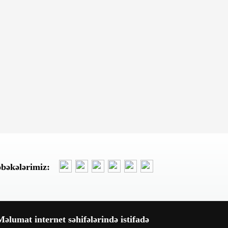
yoxdur
Dünən, 15:43
Bir məktubun izi ilə: Türk
mühəndis "Vardanyan
layihəsi"nin pərdəarxasına işıq
saldı - ŞƏRH
Dünən, 15:27
Peşə məktəblərində
direktorların "qara siyahısı"-
Onlarla direktorun gedişi
gözlənilir
Dünən, 15:01
Ceyhun Bayramov: Azərbaycan
əbəkələrimiz:
zərurət olsa Ukraynaya qaz
tədarük etməyə hazırdır
Dünən, 14:52
“Diamed Hospital” əvvəlki kimi
əlumat internet səhifələrində istifadə
qazana bilmir - Mənfəət azalır