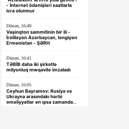
- İnternet ödənişləri saatlarla
icra olunmur
Dünən, 16:49
Vaşinqton sammitinin bir ili -
İrəliləyən Azərbaycan, ləngiyən
Ermənistan - ŞƏRH
Dünən, 16:41
TƏBİB daha iki şirkətlə
milyonluq mwqavilə imzaladı
Dünən, 16:05
Ceyhun Bayramov: Rusiya və
Ukrayna arasındakı hərbi
əməliyyatlar ən qısa zamanda
dayandırılmalıdır
Dünən, 15:54
"Roblox" 70 milyard dollar dəyər
itirdi: Oynamağa yeni oyun