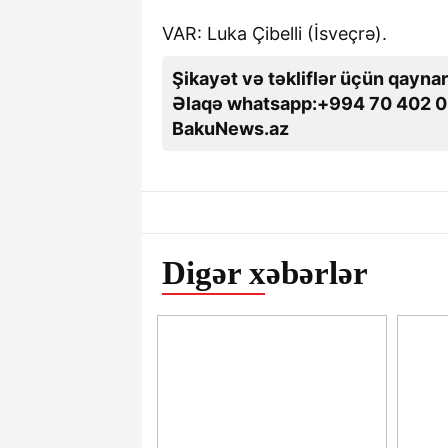
VAR: Luka Çibelli (İsveçrə).
Şikayət və təkliflər üçün qaynar
Əlaqə whatsapp:+994 70 402 0
BakuNews.az
Digər xəbərlər