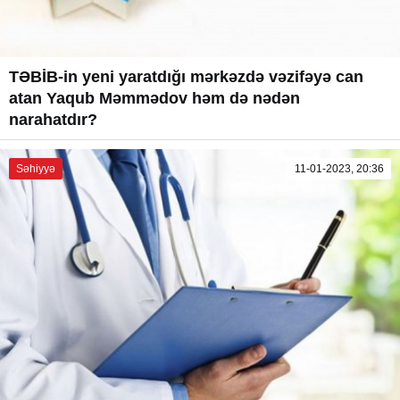
TƏBİB-in yeni yaratdığı mərkəzdə vəzifəyə can
atan Yaqub Məmmədov həm də nədən
narahatdır?
Səhiyyə
11-01-2023, 20:36