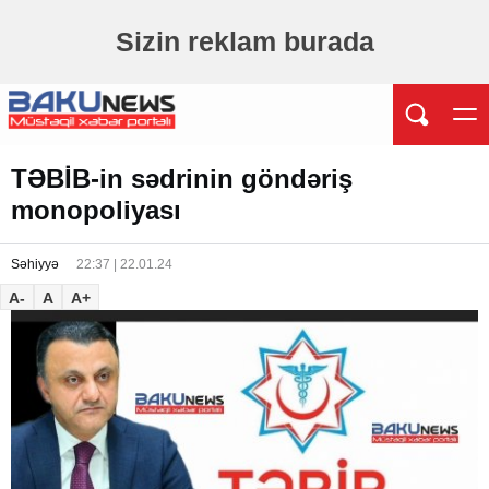
Sizin reklam burada
TƏBİB-in sədrinin göndəriş
monopoliyası
Səhiyyə
22:37 | 22.01.24
A-
A
A+