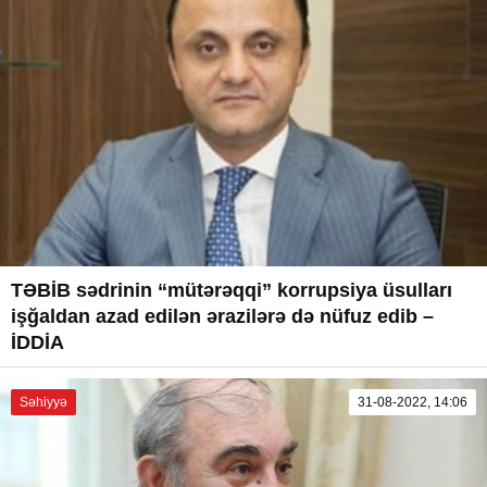
TƏBİB sədrinin “mütərəqqi” korrupsiya üsulları
işğaldan azad edilən ərazilərə də nüfuz edib –
İDDİA
Səhiyyə
31-08-2022, 14:06