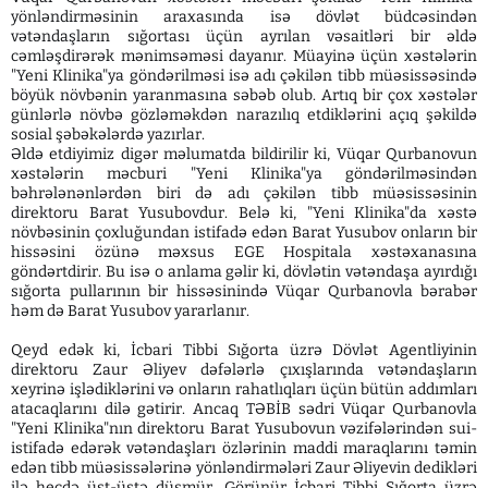
yönləndirməsinin araxasında isə dövlət büdcəsindən
vətəndaşların sığortası üçün ayrılan vəsaitləri bir əldə
cəmləşdirərək mənimsəməsi dayanır. Müayinə üçün xəstələrin
"Yeni Klinika"ya göndərilməsi isə adı çəkilən tibb müəsissəsində
böyük növbənin yaranmasına səbəb olub. Artıq bir çox xəstələr
günlərlə növbə gözləməkdən narazılıq etdiklərini açıq şəkildə
sosial şəbəkələrdə yazırlar.
Əldə etdiyimiz digər məlumatda bildirilir ki, Vüqar Qurbanovun
xəstələrin məcburi "Yeni Klinika"ya göndərilməsindən
bəhrələnənlərdən biri də adı çəkilən tibb müəsissəsinin
direktoru Barat Yusubovdur. Belə ki, "Yeni Klinika"da xəstə
növbəsinin çoxluğundan istifadə edən Barat Yusubov onların bir
hissəsini özünə məxsus EGE Hospitala xəstəxanasına
göndərtdirir. Bu isə o anlama gəlir ki, dövlətin vətəndaşa ayırdığı
sığorta pullarının bir hissəsinində Vüqar Qurbanovla bərabər
həm də Barat Yusubov yararlanır.
Qeyd edək ki, İcbari Tibbi Sığorta üzrə Dövlət Agentliyinin
direktoru Zaur Əliyev dəfələrlə çıxışlarında vətəndaşların
xeyrinə işlədiklərini və onların rahatlıqları üçün bütün addımları
atacaqlarını dilə gətirir. Ancaq TƏBİB sədri Vüqar Qurbanovla
"Yeni Klinika"nın direktoru Barat Yusubovun vəzifələrindən sui-
istifadə edərək vətəndaşları özlərinin maddi maraqlarını təmin
edən tibb müəsissələrinə yönləndirmələri Zaur Əliyevin dedikləri
ilə heçdə üst-üstə düşmür. Görünür İcbari Tibbi Sığorta üzrə