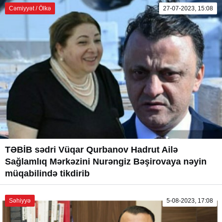
Cəmiyyət / Ölkə
27-07-2023, 15:08
TƏBİB sədri Vüqar Qurbanov Hadrut Ailə
Sağlamlıq Mərkəzini Nurəngiz Bəşirovaya nəyin
müqabilində tikdirib
Səhiyyə
5-08-2023, 17:08