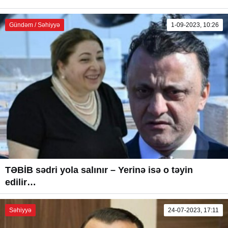
Gündəm / Səhiyyə
1-09-2023, 10:26
TƏBİB sədri yola salınır – Yerinə isə o təyin
edilir…
Səhiyyə
24-07-2023, 17:11