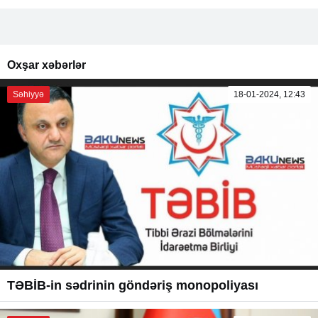
Oxşar xəbərlər
Səhiyyə
18-01-2024, 12:43
TƏBİB-in sədrinin göndəriş monopoliyası