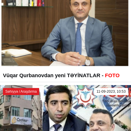
Vüqar Qurbanovdan yeni TƏYİNATLAR -
FOTO
Səhiyyə / Araşdırma
11-09-2023, 10:53