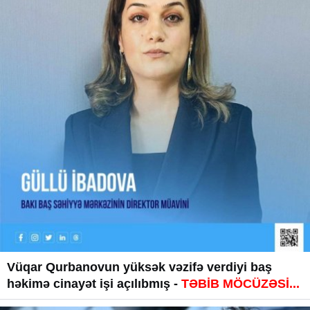
Vüqar Qurbanovun yüksək vəzifə verdiyi baş
həkimə cinayət işi açılıbmış -
TƏBİB MÖCÜZƏSİ...