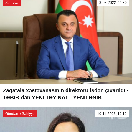
Səhiyyə
3-08-2022, 11:30
Zaqatala xəstəxanasının direktoru işdən çıxarıldı -
TƏBİB-dən YENİ TƏYİNAT - YENİLƏNİB
Gündəm / Səhiyyə
10-11-2023, 12:12