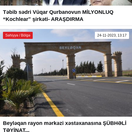
Təbib sədri Vüqar Qurbanovun MİLYONLUQ
“Kochlear" şirkəti- ARAŞDIRMA
Səhiyyə / Bölgə
24-11-2023, 13:17
Beyləqan rayon mərkəzi xəstəxanasına ŞÜBHƏLİ
TƏYİNAT...