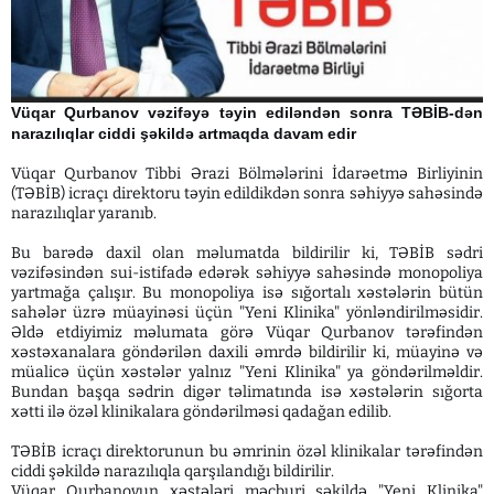
Vüqar Qurbanov vəzifəyə təyin ediləndən sonra TƏBİB-dən
narazılıqlar ciddi şəkildə artmaqda davam edir
Vüqar Qurbanov Tibbi Ərazi Bölmələrini İdarəetmə Birliyinin
(TƏBİB) icraçı direktoru təyin edildikdən sonra səhiyyə sahəsində
narazılıqlar yaranıb.
Bu barədə daxil olan məlumatda bildirilir ki, TƏBİB sədri
vəzifəsindən sui-istifadə edərək səhiyyə sahəsində monopoliya
yartmağa çalışır. Bu monopoliya isə sığortalı xəstələrin bütün
sahələr üzrə müayinəsi üçün "Yeni Klinika" yönləndirilməsidir.
Əldə etdiyimiz məlumata görə Vüqar Qurbanov tərəfindən
xəstəxanalara göndərilən daxili əmrdə bildirilir ki, müayinə və
müalicə üçün xəstələr yalnız "Yeni Klinika" ya göndərilməldir.
Bundan başqa sədrin digər təlimatında isə xəstələrin sığorta
xətti ilə özəl klinikalara göndərilməsi qadağan edilib.
TƏBİB icraçı direktorunun bu əmrinin özəl klinikalar tərəfindən
ciddi şəkildə narazılıqla qarşılandığı bildirilir.
Vüqar Qurbanovun xəstələri məcburi şəkildə "Yeni Klinika"