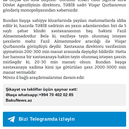
Dövlət Agentliyinin direktoru, TƏBİB sədri Vüqar Qurbanovun
göndəriş monopoliyasından xəbərsizdir.
Bundan başqa səhiyyə kluarlarında yayılan məlumatlarda iddia
edilir ki, hazırda TƏBİB sədrinin ən yaxın adamlarından biri də 5
saylı şəhər kliniki xəstəxanasının baş həkimi Fazil
Alməmmədovdur. Belə ki, vəzifəyə təyin olunmaq istəyən
şəxslərin məhz Fazil Alməmmədov aracılığı ilə Vüqar
Qurbanovla görüşdüyü deyilir. Xəstəxana direktoru vəzifəsinin
qiymətinin 200-300 min manat arasında dəyişdiyi bildirilir. Hətta
hər hansısa bir xəstəxanaya həkim təyin olunmaq istəyən şəxsin
mütləqdir ki, 20-30 min manatı olsun. Bundan başqa
xəstəxanaya xadimə kimi işə götürülən şəxs 2000-3000 min
manat verməlidir.
Mövzu il bağlı araşdırmalarımız davam edir.
Şikayət və təkliflər üçün qaynar xətt:
Əlaqə whatsapp:+994 70 402 02 85
BakuNews.az
Bizi Telegramda izləyin