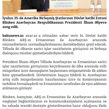
İyulun 25-də Amerika Birləşmiş Ştatlarının Dövlət katibi Entoni
Blinken Azərbaycan Respublikasının Prezidenti İlham Əliyevə
zəng edib.
bakunews.az
axar.az-a istinadən xəbər verir ki, Dövlət katibi
Blinken ABŞ-ın Ermənistan ilə Azərbaycan arasında
münasibətlərin normallaşdırılmasını dəstəklədiyini qeyd edərək,
Tiflisdə iki ölkənin xarici işlər nazirlərinin görüşünü və birbaşa
dialoqunu müsbət qiymətləndirdiyini bildirdi.
Prezident İlham Əliyev Tiflisdə Azərbaycan və Ermənistan xarici
işlər nazirlərinin görüşünün keçirilməsini iki ölkə arasında sülh
müqaviləsi üzrə danışıqların başlanması istiqamətində ilk addım
kimi qiymətləndirdi. Dövlətimizin başçısı bildirdi ki, Azərbaycan
artıq sülh müqaviləsinin hazırlanması üzrə öz komissiyasının
tərkibini formalaşdırıb və Ermənistan tərəfindən də eyni addımın
atılmasını gözləyir.
Blinken, həmçinin, ABŞ-ın Ermənistan ilə Azərbaycan arasında
nəqliyyat bağlantılarının və kommunikasiyaların açılmasına və
bu sahədə texniki dəstəyin göstərilməsinə hazır olduğunu ifadə