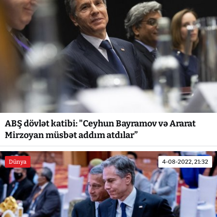
ABŞ dövlət katibi: "Ceyhun Bayramov və Ararat
Mirzoyan müsbət addım atdılar”
Dünya
4-08-2022, 21:32