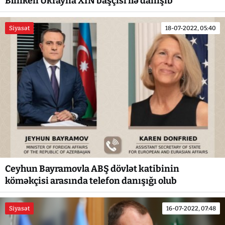
Blinken Ukrayna XİN başçısı ilə danışıb
Siyasət
18-07-2022, 05:40
Ceyhun Bayramovla ABŞ dövlət katibinin
köməkçisi arasında telefon danışığı olub
Siyasət
16-07-2022, 07:48