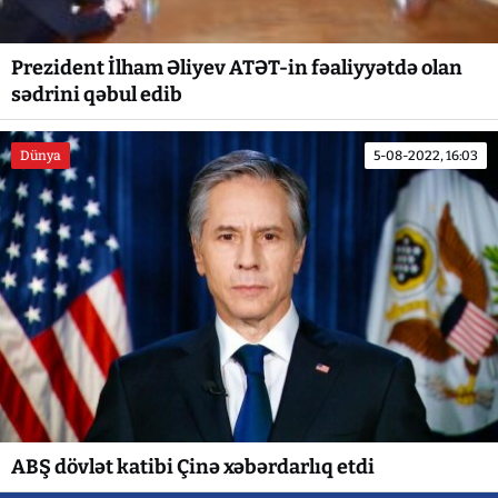
Prezident İlham Əliyev ATƏT-in fəaliyyətdə olan
sədrini qəbul edib
Dünya
5-08-2022, 16:03
ABŞ dövlət katibi Çinə xəbərdarlıq etdi