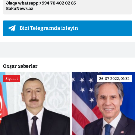
Əlaqə whatsapp:+994 70 402 02 85
BakuNews.az
Bizi Telegramda izləyin
Oxşar xəbərlər
Siyasət
26-07-2022, 01:32