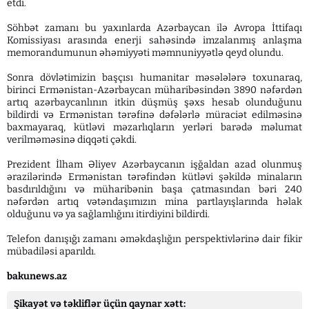
etdi.
Söhbət zamanı bu yaxınlarda Azərbaycan ilə Avropa İttifaqı
Komissiyası arasında enerji sahəsində imzalanmış anlaşma
memorandumunun əhəmiyyəti məmnuniyyətlə qeyd olundu.
Sonra dövlətimizin başçısı humanitar məsələlərə toxunaraq,
birinci Ermənistan-Azərbaycan müharibəsindən 3890 nəfərdən
artıq azərbaycanlının itkin düşmüş şəxs hesab olunduğunu
bildirdi və Ermənistan tərəfinə dəfələrlə müraciət edilməsinə
baxmayaraq, kütləvi məzarlıqların yerləri barədə məlumat
verilməməsinə diqqəti çəkdi.
Prezident İlham Əliyev Azərbaycanın işğaldan azad olunmuş
ərazilərində Ermənistan tərəfindən kütləvi şəkildə minaların
basdırıldığını və müharibənin başa çatmasından bəri 240
nəfərdən artıq vətəndaşımızın mina partlayışlarında həlak
olduğunu və ya sağlamlığını itirdiyini bildirdi.
Telefon danışığı zamanı əməkdaşlığın perspektivlərinə dair fikir
mübadiləsi aparıldı.
bakunews.az
Şikayət və təkliflər üçün qaynar xətt: