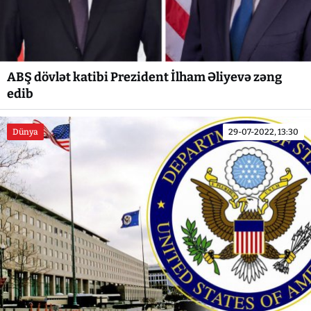
ABŞ dövlət katibi Prezident İlham Əliyevə zəng
edib
Dünya
29-07-2022, 13:30