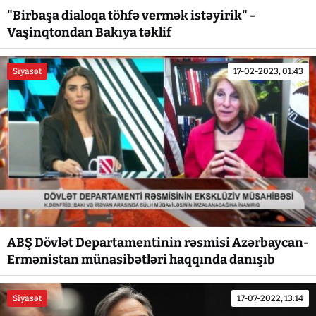
"Birbaşa dialoqa töhfə vermək istəyirik" -
Vaşinqtondan Bakıya təklif
Siyasət
17-02-2023, 01:43
ABŞ Dövlət Departamentinin rəsmisi Azərbaycan-
Ermənistan münasibətləri haqqında danışıb
Siyasət
17-07-2022, 13:14