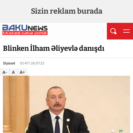
Sizin reklam burada
Blinken İlham Əliyevlə danışdı
Siyasət
01:47 | 26.07.22
A-
A
A+