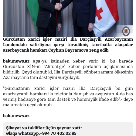
Gürcüstan xarici işlər naziri İlia Darçiaşvili Azərbaycanın
Londondakı səfirliyinə qarşı törədilmiş təxribatla əlaqədar
azərbaycanlı həmkarı Ceyhun Bayramova zəng edib.
bakunews.az
apa-ya istinadən xəbər verir ki, bu barədə
Gürcüstan XİN-in “Aktual.ge” xəbər portalına açıqlamasında
bildirilib. Qeyd olunub ki, İlia Darçiaşvili söhbət zamanı ölkəsinin
Azərbaycana tam dəstəyini vurğulayıb.
"Gürcüstanın xarici işlər naziri İlia Darçiaşvili bu gün
azərbaycanlı həmkarı ilə telefonla danışıb və avqustun 4-də baş
vermiş hadisəyə görə tam dəstək və həmrəylik ifadə edib",- deyə
məlumatda qeyd olunub.
bakunews.az
Şikayət və təkliflər üçün qaynar xətt:
Əlaqə whatsapp:+994 70 402 02 85