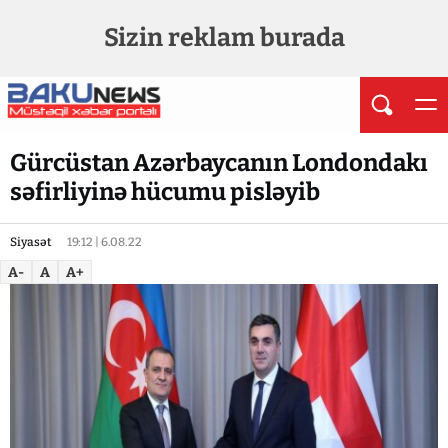
Sizin reklam burada
Gürcüstan Azərbaycanın Londondakı
səfirliyinə hücumu pisləyib
Siyasət
19:12 | 6.08.22
A-
A
A+