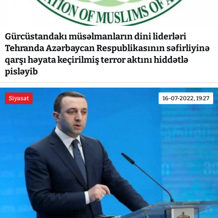
Gürcüstandakı müsəlmanların dini liderləri
Tehranda Azərbaycan Respublikasının səfirliyinə
qarşı həyata keçirilmiş terror aktını hiddətlə
pisləyib
Siyasət
16-07-2022, 19:27