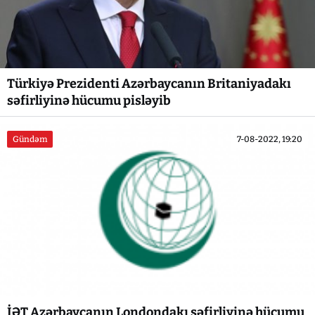
Türkiyə Prezidenti Azərbaycanın Britaniyadakı
səfirliyinə hücumu pisləyib
Gündəm
7-08-2022, 19:20
İƏT Azərbaycanın Londondakı səfirliyinə hücumu