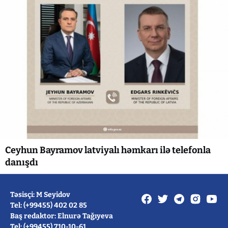
Ceyhun Bayramov latviyalı həmkarı ilə telefonla
danışdı
Təsisçi: M Seyidov
Tel: (+99455) 402 02 85
Baş redaktor: Elnurə Tağıyeva
Tel: (+99455) 710-10-61