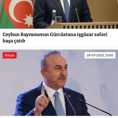
Ceyhun Bayramovun Gürcüstana işgüzar səfəri
başa çatıb
Dünya
28-07-2022, 21:00