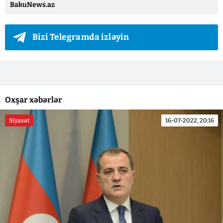
BakuNews.az
Bizi Telegramda izləyin
Oxşar xəbərlər
Siyasət
16-07-2022, 20:16