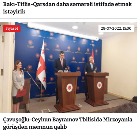
Bakı-Tiflis-Qarsdan daha səmərəli istifadə etmək
istəyirik
Siyasət
28-07-2022, 15:30
Çavuşoğlu: Ceyhun Bayramov Tbilisidə Mirzoyanla
görüşdən məmnun qalıb