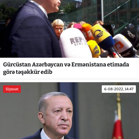
Gürcüstan Azərbaycan və Ermənistana etimada
görə təşəkkür edib
Siyasət
6-08-2022, 14:47