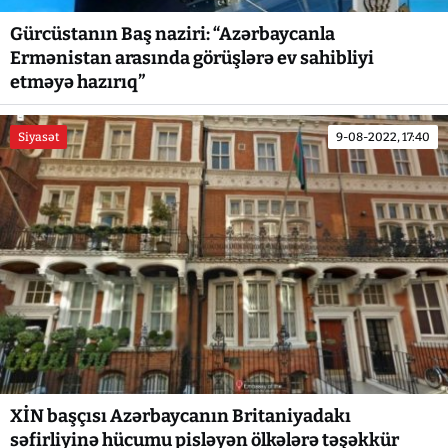
Gürcüstanın Baş naziri: “Azərbaycanla
Ermənistan arasında görüşlərə ev sahibliyi
etməyə hazırıq”
Siyasət
9-08-2022, 17:40
XİN başçısı Azərbaycanın Britaniyadakı
səfirliyinə hücumu pisləyən ölkələrə təşəkkür