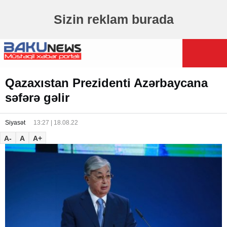
Sizin reklam burada
Qazaxıstan Prezidenti Azərbaycana
səfərə gəlir
Siyasət
13:27 | 18.08.22
A-
A
A+