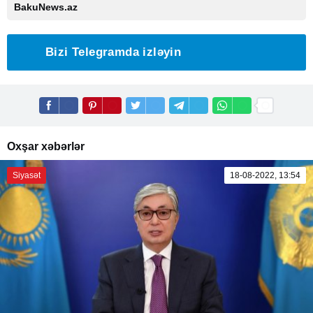
BakuNews.az
Bizi Telegramda izləyin
Oxşar xəbərlər
Siyasət
18-08-2022, 13:54