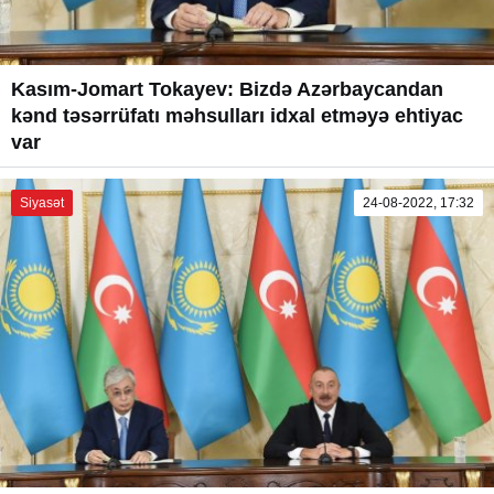
Kasım-Jomart Tokayev: Bizdə Azərbaycandan
kənd təsərrüfatı məhsulları idxal etməyə ehtiyac
var
Siyasət
24-08-2022, 17:32