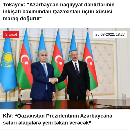
Tokayev: "Azərbaycan nəqliyyat dəhlizlərinin
inkişafı baxımından Qazaxıstan üçün xüsusi
maraq doğurur"
Siyasət
25-08-2022, 18:27
KİV: “Qazaxıstan Prezidentinin Azərbaycana
səfəri əlaqələrə yeni təkan verəcək”