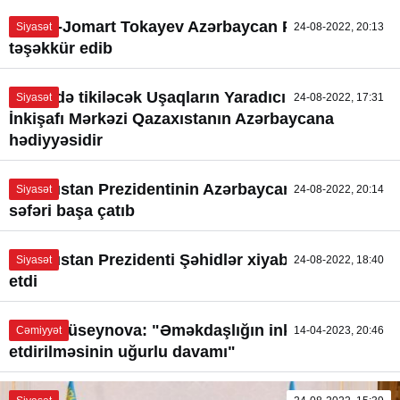
Kasım-Jomart Tokayev Azərbaycan Prezidentinə
Siyasət
24-08-2022, 20:13
təşəkkür edib
Füzulidə tikiləcək Uşaqların Yaradıcılığının
Siyasət
24-08-2022, 17:31
İnkişafı Mərkəzi Qazaxıstanın Azərbaycana
hədiyyəsidir
Qazaxıstan Prezidentinin Azərbaycana rəsmi
Siyasət
24-08-2022, 20:14
səfəri başa çatıb
Qazaxıstan Prezidenti Şəhidlər xiyabanını ziyarət
Siyasət
24-08-2022, 18:40
etdi
Fidan Hüseynova: "Əməkdaşlığın inkişaf
Cəmiyyət
14-04-2023, 20:46
etdirilməsinin uğurlu davamı"