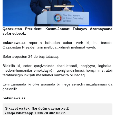
Qazaxıstan Prezidenti Kasım-Jomart Tokayev Azərbaycana
səfər edəcək.
bakunews.az
report-a istinadən xəbər verir ki, bu barədə
Qazaxıstan Prezidentinin mətbuat xidməti məlumat yayıb.
Səfər avqustun 24-də baş tutacaq.
Bildirilib ki, səfər çərçivəsində ticari-iqtisadi, nəqliyyat, logistika,
mədəni-humanitar əməkdaşlığın genişləndirilməsi, həmçinin strateji
tərəfdaşlığın inkişafı məsələləri müzakirə olunacaq.
Eyni zamanda iki ölkə arasında bir neçə sənədin imzalanması da
gözlənilir.
bakunews.az
Şikayət və təkliflər üçün qaynar xətt:
Əlaqə whatsapp:+994 70 402 02 85