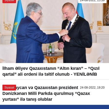
Siyasət
24-08-2022, 15:39
İlham Əliyev Qazaxıstanın “Altın kıran” – “Qızıl
qartal” ali ordeni ilə təltif olunub - YENİLƏNİB
Azərbaycan və Qazaxıstan prezidentləri
Siyasət
24-08-2022, 19:20
Dənizkənarı Milli Parkda qurulmuş “Qazax
yurtası” ilə tanış olublar