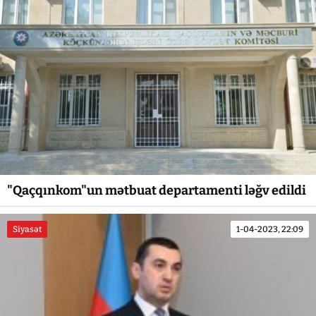
"Qaçqınkom"un mətbuat departamenti ləğv edildi
Siyasət
1-04-2023, 22:09