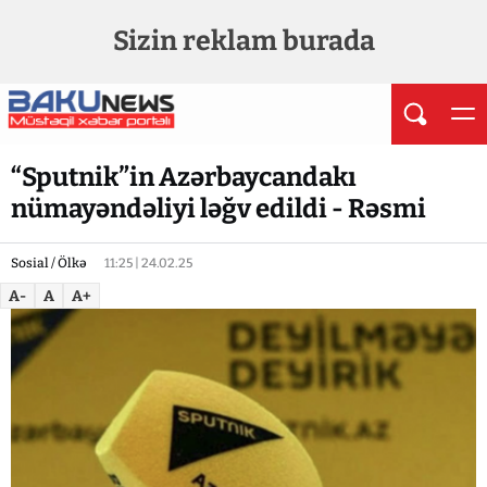
Sizin reklam burada
“Sputnik”in Azərbaycandakı
nümayəndəliyi ləğv edildi - Rəsmi
Sosial / Ölkə
11:25 | 24.02.25
A-
A
A+