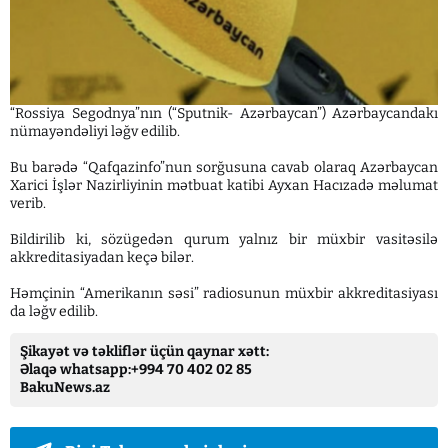
“Rossiya Segodnya”nın (“Sputnik- Azərbaycan”) Azərbaycandakı
nümayəndəliyi ləğv edilib.
Bu barədə “Qafqazinfo”nun sorğusuna cavab olaraq Azərbaycan
Xarici İşlər Nazirliyinin mətbuat katibi Ayxan Hacızadə məlumat
verib.
Bildirilib ki, sözügedən qurum yalnız bir müxbir vasitəsilə
akkreditasiyadan keçə bilər.
Həmçinin “Amerikanın səsi” radiosunun müxbir akkreditasiyası
da ləğv edilib.
Şikayət və təkliflər üçün qaynar xətt:
Əlaqə whatsapp:+994 70 402 02 85
BakuNews.az