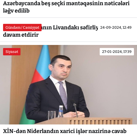
Azərbaycanda beş seçki məntəqəsinin nəticələri
ləğv edilib
XİN: Azərbaycanın Livandakı səfirliyi fəaliyyətini
Gündəm / Cəmiyyət
24-09-2024, 12:49
davam etdirir
Siyasət
27-01-2024, 17:39
XİN-dən Niderlandın xarici işlər nazirinə cavab