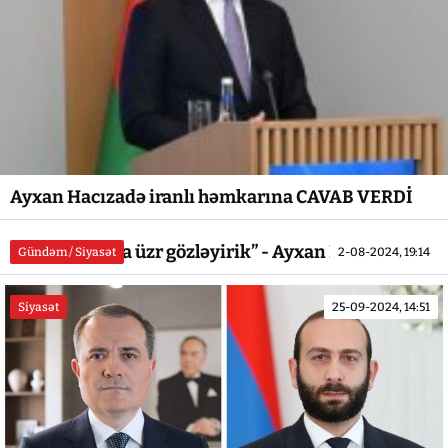
Ayxan Hacızadə iranlı həmkarına CAVAB VERDİ
“Fransadan da üzr gözləyirik” - Ayxan Hacızadə
Gündəm / Siyasət
2-08-2024, 19:14
Siyasət
25-09-2024, 14:51