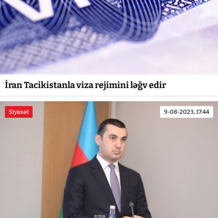
İran Tacikistanla viza rejimini ləğv edir
Siyasət
9-08-2023, 17:44