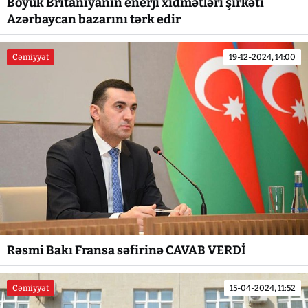
Böyük Britaniyanın enerji xidmətləri şirkəti
Azərbaycan bazarını tərk edir
Cəmiyyət
19-12-2024, 14:00
Rəsmi Bakı Fransa səfirinə CAVAB VERDİ
Cəmiyyət
15-04-2024, 11:52