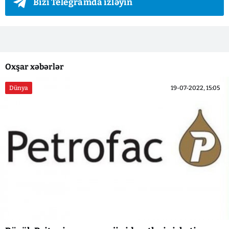
Bizi Telegramda izləyin
Oxşar xəbərlər
Dünya
19-07-2022, 15:05