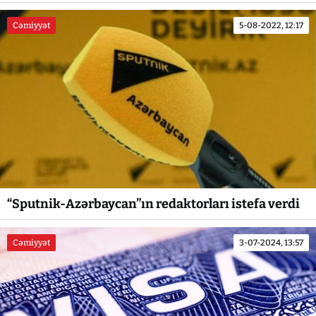
Cəmiyyət
5-08-2022, 12:17
“Sputnik-Azərbaycan”ın redaktorları istefa verdi
Cəmiyyət
3-07-2024, 13:57