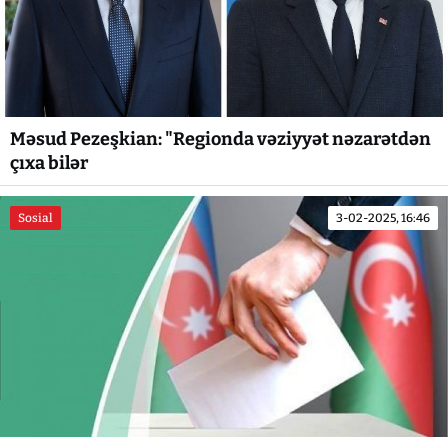
Məsud Pezeşkian: "Regionda vəziyyət nəzarətdən
çıxa bilər
Sosial
3-02-2025, 16:46