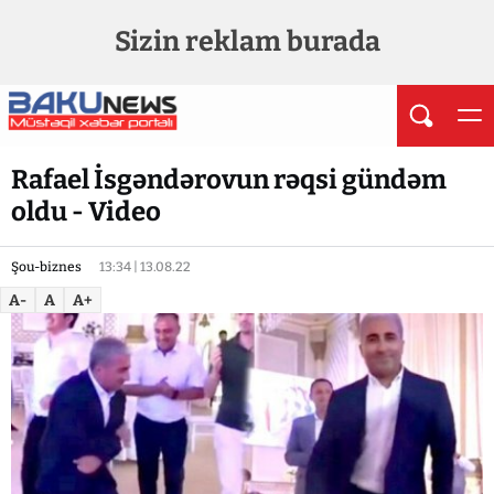
Sizin reklam burada
Rafael İsgəndərovun rəqsi gündəm
oldu - Video
Şou-biznes
13:34 | 13.08.22
A-
A
A+