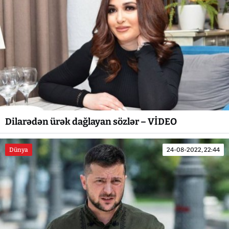
Dilarədən ürək dağlayan sözlər – VİDEO
Dünya
24-08-2022, 22:44