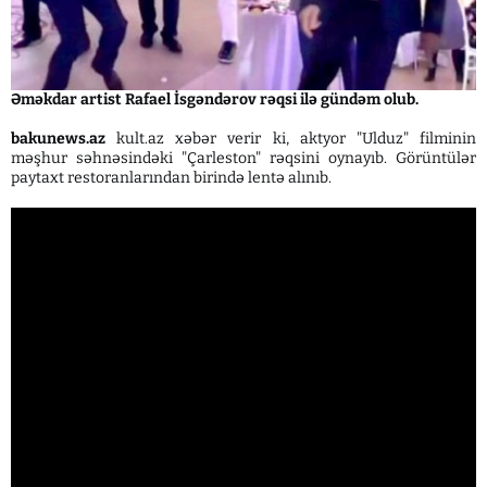
Əməkdar artist Rafael İsgəndərov rəqsi ilə gündəm olub.
bakunews.az
kult.az xəbər verir ki, aktyor "Ulduz" filminin
məşhur səhnəsindəki "Çarleston" rəqsini oynayıb. Görüntülər
paytaxt restoranlarından birində lentə alınıb.