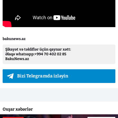
bakunews.az
Şikayət və təkliflər üçün qaynar xətt:
Əlaqə whatsapp:+994 70 402 02 85
BakuNews.az
Bizi Telegramda izləyin
Oxşar xəbərlər