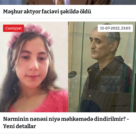
Məşhur aktyor faciəvi şəkildə öldü
Cəmiyyət
13-07-2022, 23:03
Nərminin nənəsi niyə məhkəmədə dindirilmir? -
Yeni detallar