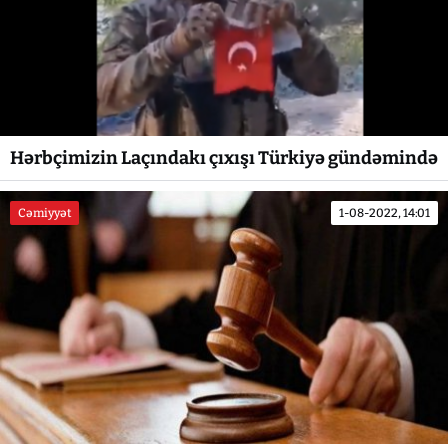
Hərbçimizin Laçındakı çıxışı Türkiyə gündəmində
Cəmiyyət
1-08-2022, 14:01