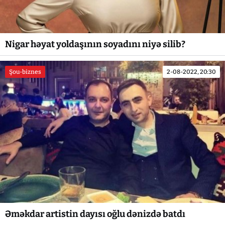
Nigar həyat yoldaşının soyadını niyə silib?
Şou-biznes
2-08-2022, 20:30
Əməkdar artistin dayısı oğlu dənizdə batdı