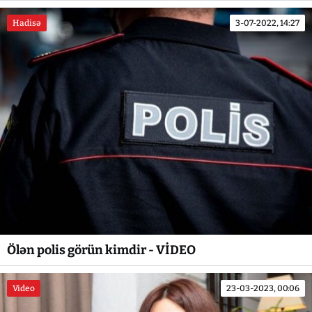
Hadisə
3-07-2022, 14:27
Ölən polis görün kimdir - VİDEO
Video
23-03-2023, 00:06