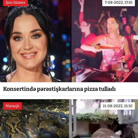
Şou-biznes
7-08-2022, 17:10
Konsertində pərəstişkarlarına pizza tulladı
Maraqlı
11-08-2022, 15:10