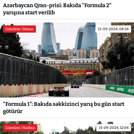
Azərbaycan Qran-prisi: Bakıda "Formula 2"
yarışına start verilib
Gündəm / İdman
13-09-2024, 08:34
"Formula 1": Bakıda səkkizinci yarış bu gün start
götürür
Gündəm / Hadisə
13-09-2024, 12:04