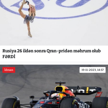
Rusiya 26 ildən sonra Qran-pridən məhrum olub
FƏRDİ
İdman
19-11-2023, 14:57