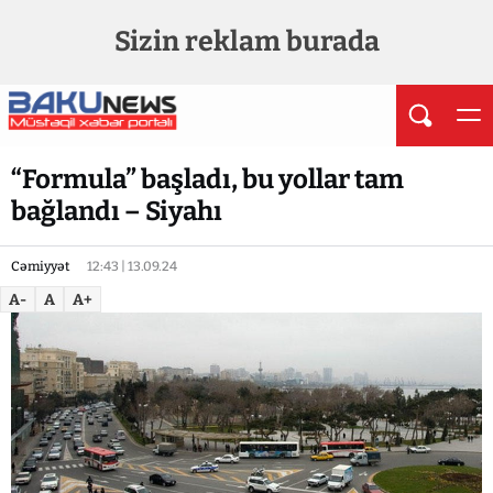
Sizin reklam burada
“Formula” başladı, bu yollar tam
bağlandı – Siyahı
Cəmiyyət
12:43 | 13.09.24
A-
A
A+