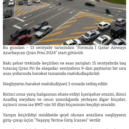
Bu gündən – 13 sentyabr tarixindən “Formula 1 Qatar Airways
Azərbaycan Qran Prisi 2024” start götürüb.
Bakı şəhər trekində keçirilən və əsas yarışları 15 sentyabrda baş
tutacaq Qran Pri ilə əlaqədar sentyabrın 9-dan paytaxtın bir sıra
əsas yollarında hərəkət tamamilə məhdudlaşdırılıb.
Nəqliyyatın hərəkət məhdudiyyəti 3 zonada tətbiq edilir.
Birinci zona yarış halqasının əhatə etdiyi İçərişəhər ərazisi, ikinci
Azadlıq meydanı və onun yaxınlığında yerləşən digər küçələr,
üçüncü zona isə BMT-nin 50 illiyi küçəsinini keçdiyi ərazidir.
Yarışın keçirildiyi müddətdə qeyd olunan ərazilərə nəqliyyatın
giriş-çıxışı üçün “Yaşayış Yerinə Giriş İcazəsi” verilir.