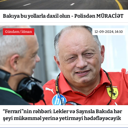
Bakıya bu yollarla daxil olun - Polisdən MÜRACİƏT
Gündəm / İdman
12-09-2024, 14:10
“Ferrari”nin rəhbəri: Lekler və Saynsla Bakıda hər
şeyi mükəmməl yerinə yetirməyi hədəfləyəcəyik