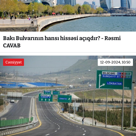
Bakı Bulvarının hansı hissəsi açıqdır? - Rəsmi
CAVAB
Cəmiyyət
12-09-2024, 10:50