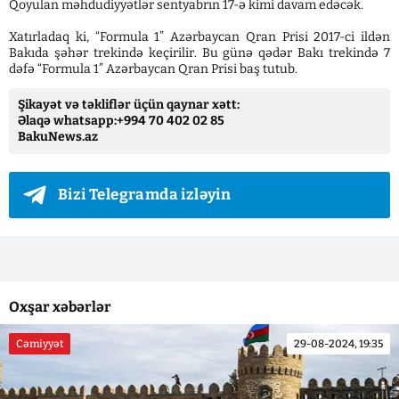
Qoyulan məhdudiyyətlər sentyabrın 17-ə kimi davam edəcək.
Xatırladaq ki, “Formula 1” Azərbaycan Qran Prisi 2017-ci ildən
Bakıda şəhər trekində keçirilir. Bu günə qədər Bakı trekində 7
dəfə “Formula 1” Azərbaycan Qran Prisi baş tutub.
Şikayət və təkliflər üçün qaynar xətt:
Əlaqə whatsapp:+994 70 402 02 85
BakuNews.az
Bizi Telegramda izləyin
Oxşar xəbərlər
Cəmiyyət
29-08-2024, 19:35