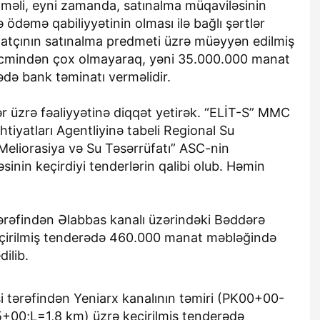
tməli, eyni zamanda, satınalma müqaviləsinin
 ödəmə qabiliyyətinin olması ilə bağlı şərtlər
zatçının satınalma predmeti üzrə müəyyən edilmiş
əcmindən çox olmayaraq, yəni 35.000.000 manat
ədə bank təminatı verməlidir.
r üzrə fəaliyyətinə diqqət yetirək. “ELİT-S” MMC
htiyatları Agentliyinə tabeli Regional Su
Meliorasiya və Su Təsərrüfatı” ASC-nin
sinin keçirdiyi tenderlərin qalibi olub. Həmin
ərəfindən Əlabbas kanalı üzərindəki Bəddərə
eçirilmiş tenderədə 460.000 manat məbləğində
ilib.
 tərəfindən Yeniarx kanalının təmiri (PK00+00-
00;L=1,8 km) üzrə keçirilmiş tenderədə