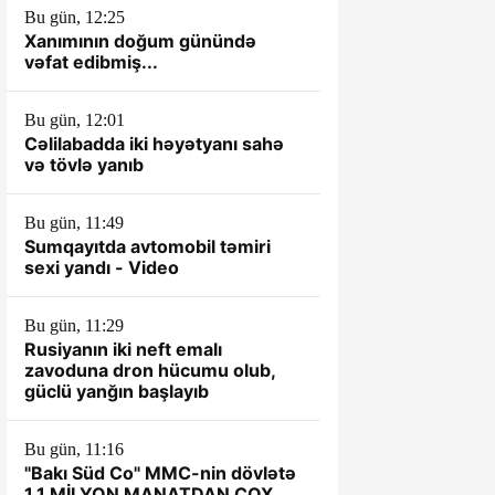
Bu gün, 12:25
Xanımının doğum günündə
vəfat edibmiş...
Bu gün, 12:01
Cəlilabadda iki həyətyanı sahə
və tövlə yanıb
Bu gün, 11:49
Sumqayıtda avtomobil təmiri
sexi yandı - Video
Bu gün, 11:29
Rusiyanın iki neft emalı
zavoduna dron hücumu olub,
güclü yanğın başlayıb
Bu gün, 11:16
"Bakı Süd Co" MMC-nin dövlətə
1.1 MİLYON MANATDAN ÇOX