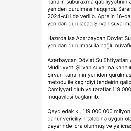
kanalın suburaxma qabiliyyətinin a
yenidən qurulması haqqında Sərən
2024-cü ildə verilib. Aprelin 16-d
yenidən qurulacaq Şirvan suvarma 
Hazırda isə Azərbaycan Dövlət Su 
yenidən qurulması ilə bağlı müvafiq
Azərbaycan Dövlət Su Ehtiyatları 
Müdiriyyəti Şirvan suvarma kanalın
Şirvan kanalının yenidən qurulmas
metodu ilə keçirdiyi tendeirin qali
Cəmiyyəti olub və tərəflər 119.0
müqaviləsi bağlanılıb.
Qeyd edək ki, 119.000.000 milyo
qanunvericiliyin tələbinə uyğun o
dəyərində icra olunmuş və ya ic