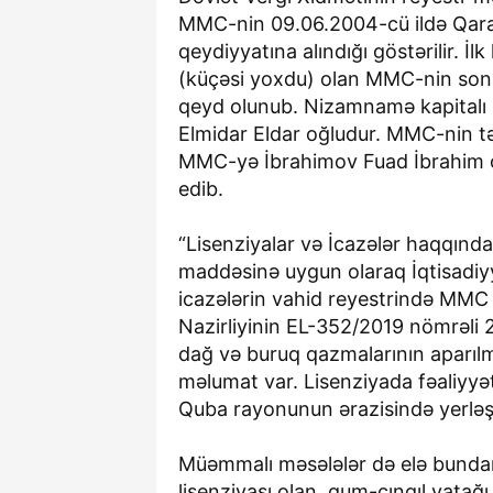
MMC-nin 09.06.2004-cü ildə Qarab
qeydiyyatına alındığı göstərilir. 
(küçəsi yoxdu) olan MMC-nin son ü
qeyd olunub. Nizamnamə kapitalı 
Elmidar Eldar oğludur. MMC-nin t
MMC-yə İbrahimov Fuad İbrahim o
edib.
“Lisenziyalar və İcazələr haqqın
maddəsinə uygun olaraq İqtisadiyya
icazələrin vahid reyestrində MMC 
Nazirliyinin EL-352/2019 nömrəli 25
dağ və buruq qazmalarının aparılm
məlumat var. Lisenziyada fəaliyyət
Quba rayonunun ərazisində yerləşə
Müəmmalı məsələlər də elə bundan
lisenziyası olan, qum-çınqıl yata