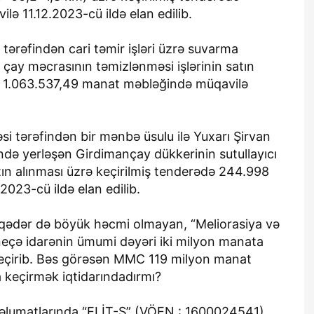
 11.12.2023-cü ildə elan edilib.
tərəfindən cari təmir işləri üzrə suvarma
ə çay məcrasının təmizlənməsi işlərinin satın
də 1.063.537,49 manat məbləğində müqavilə
əsi tərəfindən bir mənbə üsulu ilə Yuxarı Şirvan
ndə yerləşən Girdimançay dükkerinin sutullayıcı
 satın alınması üzrə keçirilmiş tenderədə 244.998
023-cü ildə elan edilib.
qədər də böyük həcmi olmayan, “Meliorasiya və
 neçə idarənin ümumi dəyəri iki milyon manata
a keçirib. Bəs görəsən MMC 119 milyon manat
ta keçirmək iqtidarındadırmı?
məlumatlarında “ELİT-S” (VÖEN : 1600024541)