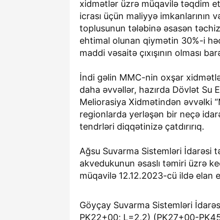
xidmətlər üzrə müqavilə təqdim e
icrası üçün maliyyə imkanlarının və
toplusunun tələbinə əsasən təchi
ehtimal olunan qiymətin 30%-i h
maddi vəsaitə çıxışının olması bar
İndi gəlin MMC-nin oxşar xidmətlə
daha əvvəllər, hazırda Dövlət Su E
Meliorasiya Xidmətindən əvvəlki “
regionlarda yerləşən bir neçə idarə
tendrləri diqqətinizə çatdırırıq.
Ağsu Suvarma Sistemləri İdarəsi t
akvedukunun əsaslı təmiri üzrə k
müqavilə 12.12.2023-cü ildə elan ed
Göyçay Suvarma Sistemləri İdarəsi
PK22+00; L=2,2) (PK27+00-PK45+