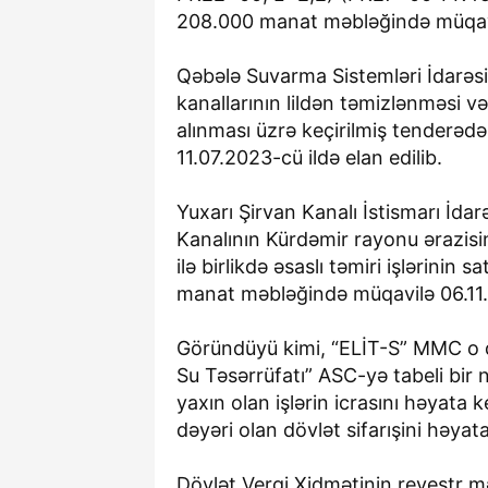
208.000 manat məbləğində müqavilə
Qəbələ Suvarma Sistemləri İdarəsi 
kanallarının lildən təmizlənməsi v
alınması üzrə keçirilmiş tenderə
11.07.2023-cü ildə elan edilib.
Yuxarı Şirvan Kanalı İstismarı İdar
Kanalının Kürdəmir rayonu ərazisi
ilə birlikdə əsaslı təmiri işlərinin
manat məbləğində müqavilə 06.11.2
Göründüyü kimi, “ELİT-S” MMC o 
Su Təsərrüfatı” ASC-yə tabeli bir
yaxın olan işlərin icrasını həyat
dəyəri olan dövlət sifarışini həya
Dövlət Vergi Xidmətinin reyestr 