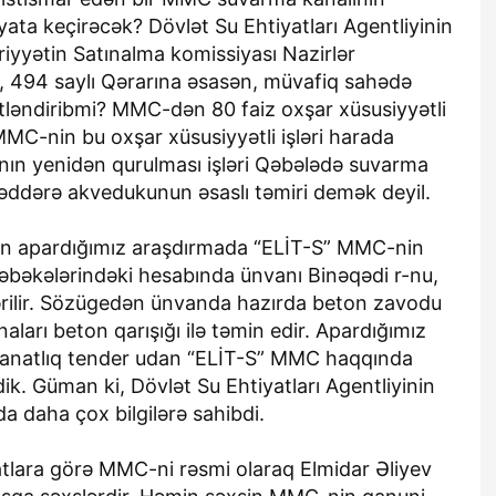
yata keçirəcək? Dövlət Su Ehtiyatları Agentliyinin
iyyətin Satınalma komissiyası Nazirlər
li, 494 saylı Qərarına əsasən, müvafiq sahədə
ətləndiribmi? MMC-dən 80 faiz oxşar xüsusiyyətli
MMC-nin bu oxşar xüsusiyyətli işləri harada
nın yenidən qurulması işləri Qəbələdə suvarma
 Bəddərə akvedukunun əsaslı təmiri demək deyil.
ndən apardığımız araşdırmada “ELİT-S” MMC-nin
əbəkələrindəki hesabında ünvanı Binəqədi r-nu,
ərilir. Sözügedən ünvanda hazırda beton zavodu
inaları beton qarışığı ilə təmin edir. Apardığımız
manatlıq tender udan “ELİT-S” MMC haqqında
k. Güman ki, Dövlət Su Ehtiyatları Agentliyinin
 daha çox bilgilərə sahibdi.
tlara görə MMC-ni rəsmi olaraq Elmidar Əliyev