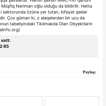
başqa şəxslərdir. Həmin şəxsin MMC-nin qanuni
 Müşfiq Nəriman oğlu olduğu da bildirilir. Hətta
nti sektorunda özünə yer tutan, kifayət qədər
dir. Çox güman ki, o əlaqələrdən bir ucu da
 onun tabeliyindəki Tikilməkdə Olan Obyektlərin
alinfo.org)
 xətt:
2 85
Paylaş: