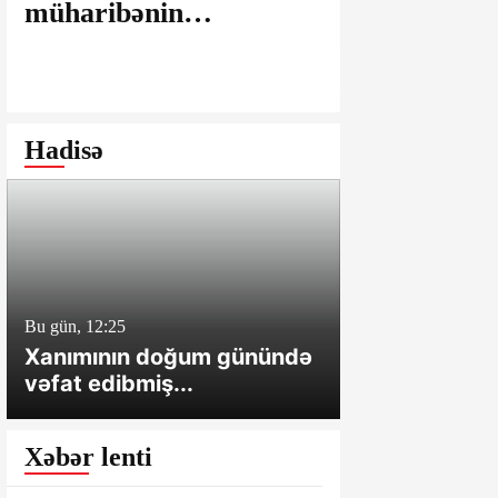
müharibənin
maşınlarda
yaralarının
edilir? – “
bağlanmasına şərait
istəyirsiniz
yaratmayan Dövlət
edin” deyən
Şəhərsalma və
iddialar
Hadisə
Arxitektura Komitəsi -
SAKİNLƏRDƏN
SENSASİON
İDDİALAR
Bu gün, 12:25
Bu gün, 12:01
Xanımının doğum günündə
Cəlilabadda 
vəfat edibmiş...
sahə və tövl
Xəbər lenti