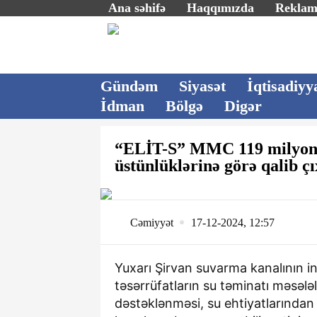
Ana səhifə
Haqqımızda
Rekla
Gündəm
Siyasət
İqtisadiyy
İdman
Bölgə
Digər
“ELİT-S” MMC 119 milyon 
üstünlüklərinə görə qali
Cəmiyyət
17-12-2024, 12:57
Yuxarı Şirvan suvarma kanalının 
təsərrüfatların su təminatı məsələl
dəstəklənməsi, su ehtiyatlarından 