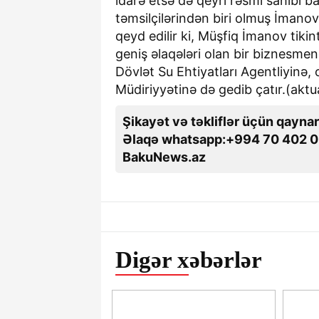
idarə etsə də qeyri rəsmi sahibi 
təmsilçilərindən biri olmuş İmanov
qeyd edilir ki, Müşfiq İmanov tiki
geniş əlaqələri olan bir biznesmen
Dövlət Su Ehtiyatları Agentliyinə,
Müdiriyyətinə də gedib çatır.(aktu
Şikayət və təkliflər üçün qaynar
Əlaqə whatsapp:+994 70 402 0
BakuNews.az
Digər xəbərlər