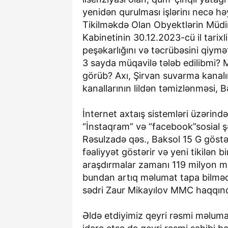
yenidən qurulması işlərinı necə hə
Tikilməkdə Olan Obyektlərin Müdir
Kabinetinin 30.12.2023-cü il tarix
peşəkarlığını və təcrübəsini qiym
3 sayda müqavilə tələb edilibmi? 
görüb? Axı, Şirvan suvarma kanalı
kanallarının lildən təmizlənməsi,
İnternet axtaış sistemləri üzəri
“İnstaqram” və “facebook”sosial ş
Rəsulzadə qəs., Baksol 15 G göst
fəaliyyət göstərir və yeni tikilən b
araşdırmalar zamanı 119 milyon 
bundan artıq məlumat tapa bilmədi
sədri Zaur Mikayılov MMC haqqında
Əldə etdiyimiz qeyri rəsmi məluma