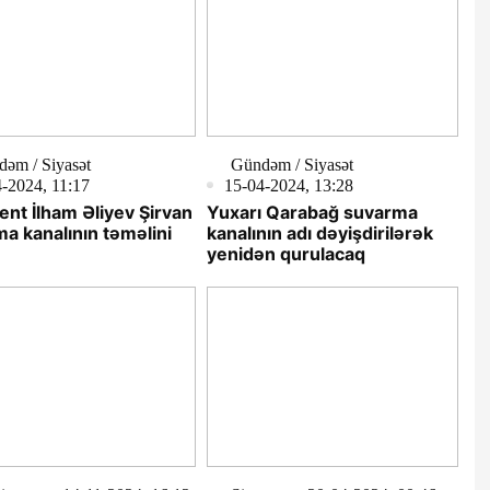
əm / Siyasət
Gündəm / Siyasət
-2024, 11:17
15-04-2024, 13:28
ent İlham Əliyev Şirvan
Yuxarı Qarabağ suvarma
a kanalının təməlini
kanalının adı dəyişdirilərək
yenidən qurulacaq