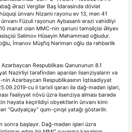
ağ Ərazi Vergilər Baş İdarəsində dövlət
İlk hüquqi ünvanı Nizami rayonu ev 13, mən 41
nvanı Füzuli rayonun Aybasanlı ərazi vahidliyi
10 manat olan MMC-nin qanuni təmsilçisi Əliyev
əsisçisi Səlimov Hüseyin Məhəmməd oğludur.
ğlu, İmanov Müşfiq Nəriman oğlu da rəhbərlik
da Azərbaycan Respublikası Qanununun 8.1
t Nazirliyi tərəfindən aparılan lisenziyaların və
-nin Azərbaycan Respublikasının İqtisadiyyat
.09.2019-cu il tarixli qərarı ilə dağ-mədən işləri,
ası fəaliyyət növü üzrə lisenziya alması barədə
in həyata keçirildiyi obyektlərin ünvanı kimi
n “Qudyalçay” qum-çınqıl yatağı göstərilir.
 sonra başlayır. Dağ-mədən işləri üzrə
ğı istismar edən bir MMC suvarma kanalının