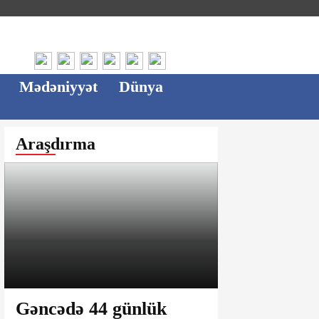
Mədəniyyət
Dünya
Araşdırma
Gəncədə 44 günlük
Ağsu bazar