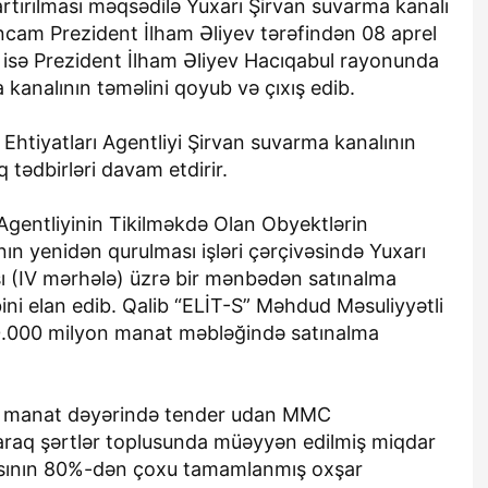
rtırılması məqsədilə Yuxarı Şirvan suvarma kanalı
cam Prezident İlham Əliyev tərəfindən 08 aprel
a isə Prezident İlham Əliyev Hacıqabul rayonunda
kanalının təməlini qoyub və çıxış edib.
Ehtiyatları Agentliyi Şirvan suvarma kanalının
 tədbirləri davam etdirir.
Agentliyinin Tikilməkdə Olan Obyektlərin
ın yenidən qurulması işləri çərçivəsində Yuxarı
ı (IV mərhələ) üzrə bir mənbədən satınalma
bini elan edib. Qalib “ELİT-S” Məhdud Məsuliyyətli
00.000 milyon manat məbləğində satınalma
n manat dəyərində tender udan MMC
laraq şərtlər toplusunda müəyyən edilmiş miqdar
rasının 80%-dən çoxu tamamlanmış oxşar