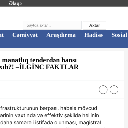
m
Əlaqə
Axtar
at
Cəmiyyət
Araşdırma
Hadisə
Sosial
manatlıq tenderdən hansı
b çıxıb?! –İLGİNC FAKTLAR
infrastrukturunun bərpası, habelə mövcud
ərinin vaxtında və effektiv şəkildə həllinin
daha səmərəli istifadə olunması, magistral