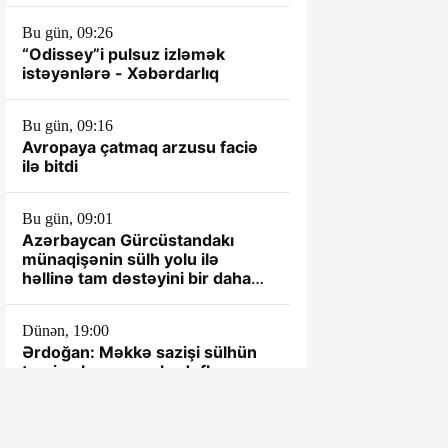
Bu gün, 09:26
“Odissey”i pulsuz izləmək
istəyənlərə - Xəbərdarlıq
Bu gün, 09:16
Avropaya çatmaq arzusu faciə
ilə bitdi
Bu gün, 09:01
Azərbaycan Gürcüstandakı
münaqişənin sülh yolu ilə
həllinə tam dəstəyini bir daha
təsdiqləyib
Dünən, 19:00
Ərdoğan: Məkkə sazişi sülhün
təmin olunmasını hədəfləyən
bütün ölkələr üçün açıqdır
Dünən, 18:30