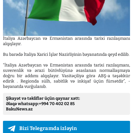
İtaliya Azərbaycan və Ermənistan arasında tarixi razılaşmanı
alqışlayır.
Bu barədə İtaliya Xarici İşlər Nazirliyinin bəyanatında qeyd edilib.
“İtaliya Azərbaycan və Ermənistan arasında tarixi razılaşmanı,
suverenlik və ərazi bütövlüyünə əsaslanan normallaşmaya
doğru bir addımı alqışlayır. Vasitəçiliyə görə ABŞ-a təşəkkür
edirik . Regionda sülh, sabitlik və inkişaf üçün fürsətdir”, -
bəyanatda vurğulanıb.
Şikayət və təkliflər üçün qaynar xətt:
Əlaqə whatsapp:+994 70 402 02 85
BakuNews.az
Bizi Telegramda izləyin