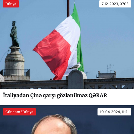
Dünya
7-12-2023, 07:03
İtaliyadan Çinə qarşı gözlənilməz QƏRAR
Gündəm / Dünya
10-04-2024, 11:51