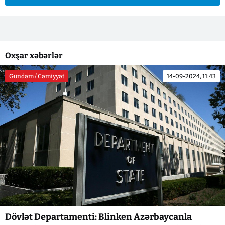
Oxşar xəbərlər
Gündəm / Cəmiyyət
14-09-2024, 11:43
Dövlət Departamenti: Blinken Azərbaycanla