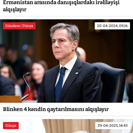
Ermənistan arasında danışıqlardakı irəliləyişi
alqışlayır
Gündəm / Dünya
20-04-2024, 09:16
Blinken 4 kəndin qaytarılmasını alqışlayır
Dünya
29-04-2025, 14:43