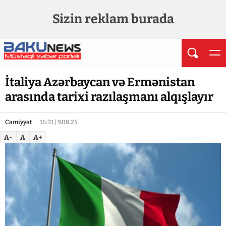
Sizin reklam burada
İtaliya Azərbaycan və Ermənistan
arasında tarixi razılaşmanı alqışlayır
Cəmiyyət
16:31 | 9.08.25
A-
A
A+