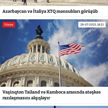
Azərbaycan və İtaliya XTQ mənsubları görüşüb
Dünya
28-07-2025, 18:21
Vaşinqton Tailand və Kamboca arasında atəşkəs
razılaşmasını alqışlayır