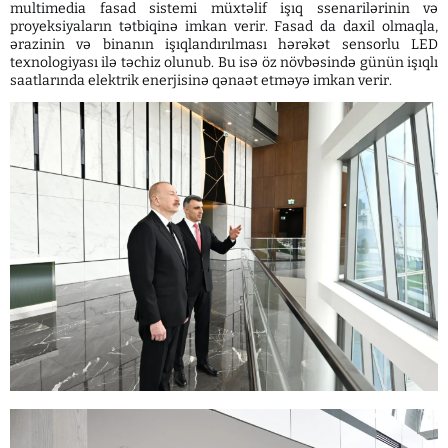
multimedia fasad sistemi müxtəlif işıq ssenarilərinin və
proyeksiyaların tətbiqinə imkan verir. Fasad da daxil olmaqla,
ərazinin və binanın işıqlandırılması hərəkət sensorlu LED
texnologiyası ilə təchiz olunub. Bu isə öz növbəsində günün işıqlı
saatlarında elektrik enerjisinə qənaət etməyə imkan verir.