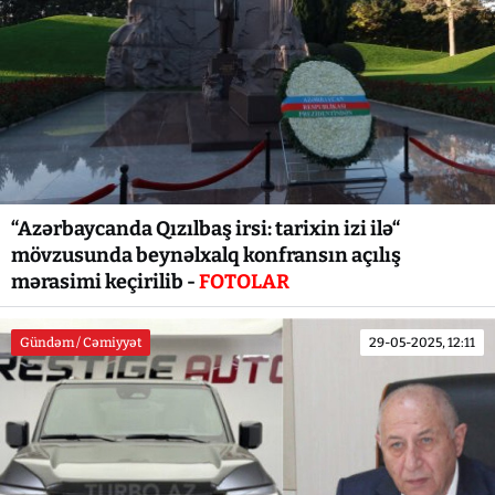
“Azərbaycanda Qızılbaş irsi: tarixin izi ilə“
mövzusunda beynəlxalq konfransın açılış
mərasimi keçirilib -
FOTOLAR
Gündəm / Cəmiyyət
29-05-2025, 12:11