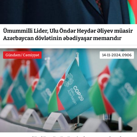
Ümummilli Lider, Ulu Öndər Heydər Əliyev müasir
Azərbaycan dövlətinin əbədiyaşar memarıdır
Gündəm / Cəmiyyət
14-11-2024, 09:06