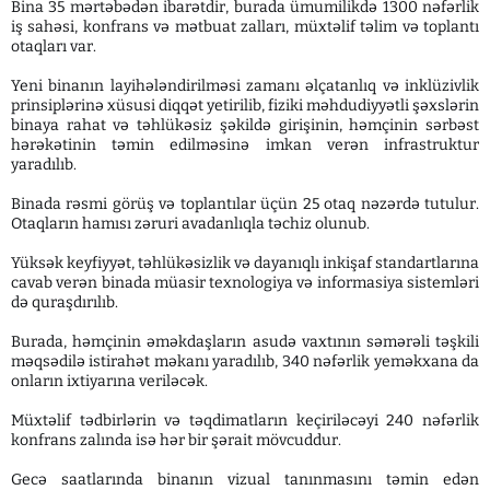
Bina 35 mərtəbədən ibarətdir, burada ümumilikdə 1300 nəfərlik
iş sahəsi, konfrans və mətbuat zalları, müxtəlif təlim və toplantı
otaqları var.
Yeni binanın layihələndirilməsi zamanı əlçatanlıq və inklüzivlik
prinsiplərinə xüsusi diqqət yetirilib, fiziki məhdudiyyətli şəxslərin
binaya rahat və təhlükəsiz şəkildə girişinin, həmçinin sərbəst
hərəkətinin təmin edilməsinə imkan verən infrastruktur
yaradılıb.
Binada rəsmi görüş və toplantılar üçün 25 otaq nəzərdə tutulur.
Otaqların hamısı zəruri avadanlıqla təchiz olunub.
Yüksək keyfiyyət, təhlükəsizlik və dayanıqlı inkişaf standartlarına
cavab verən binada müasir texnologiya və informasiya sistemləri
də quraşdırılıb.
Burada, həmçinin əməkdaşların asudə vaxtının səmərəli təşkili
məqsədilə istirahət məkanı yaradılıb, 340 nəfərlik yeməkxana da
onların ixtiyarına veriləcək.
Müxtəlif tədbirlərin və təqdimatların keçiriləcəyi 240 nəfərlik
konfrans zalında isə hər bir şərait mövcuddur.
Gecə saatlarında binanın vizual tanınmasını təmin edən