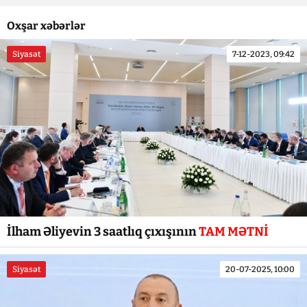
Oxşar xəbərlər
Siyasət
7-12-2023, 09:42
İlham Əliyevin 3 saatlıq çıxışının
TAM MƏTNİ
Siyasət
20-07-2025, 10:00