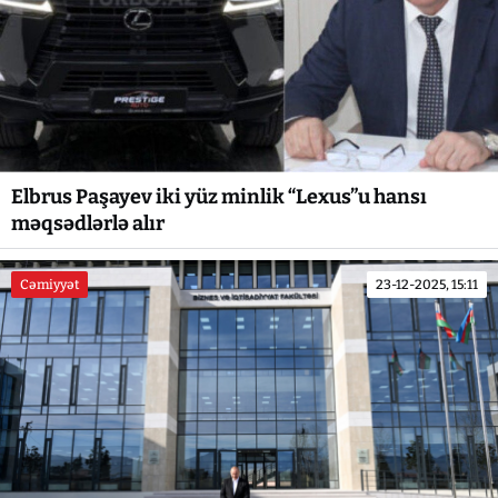
Elbrus Paşayev iki yüz minlik “Lexus”u hansı
məqsədlərlə alır
Cəmiyyət
23-12-2025, 15:11