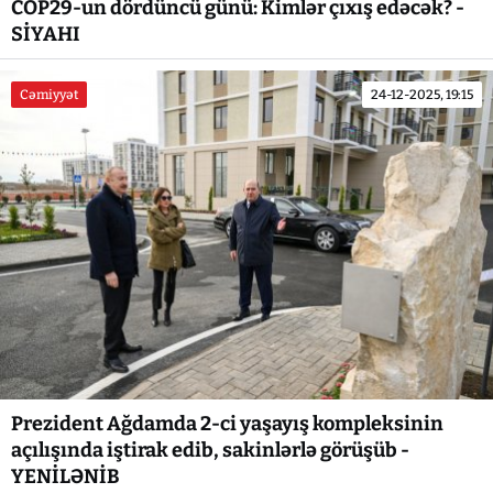
COP29-un dördüncü günü: Kimlər çıxış edəcək? -
SİYAHI
Cəmiyyət
24-12-2025, 19:15
Prezident Ağdamda 2-ci yaşayış kompleksinin
açılışında iştirak edib, sakinlərlə görüşüb -
YENİLƏNİB