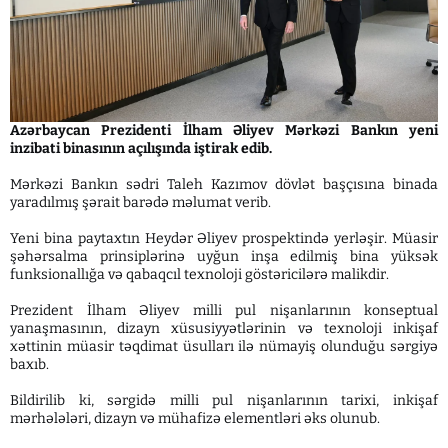
Azərbaycan Prezidenti İlham Əliyev Mərkəzi Bankın yeni
inzibati binasının açılışında iştirak edib.
Mərkəzi Bankın sədri Taleh Kazımov dövlət başçısına binada
yaradılmış şərait barədə məlumat verib.
Yeni bina paytaxtın Heydər Əliyev prospektində yerləşir. Müasir
şəhərsalma prinsiplərinə uyğun inşa edilmiş bina yüksək
funksionallığa və qabaqcıl texnoloji göstəricilərə malikdir.
Prezident İlham Əliyev milli pul nişanlarının konseptual
yanaşmasının, dizayn xüsusiyyətlərinin və texnoloji inkişaf
xəttinin müasir təqdimat üsulları ilə nümayiş olunduğu sərgiyə
baxıb.
Bildirilib ki, sərgidə milli pul nişanlarının tarixi, inkişaf
mərhələləri, dizayn və mühafizə elementləri əks olunub.