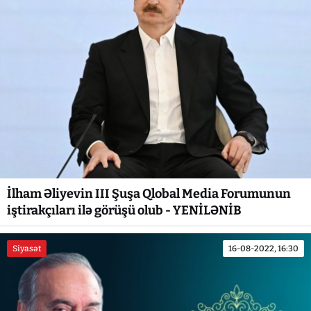
İlham Əliyevin III Şuşa Qlobal Media Forumunun
iştirakçıları ilə görüşü olub - YENİLƏNİB
Siyasət
16-08-2022, 16:30