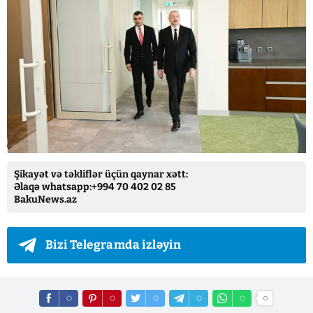
Şikayət və təkliflər üçün qaynar xətt:
Əlaqə whatsapp:+994 70 402 02 85
BakuNews.az
Bizi Telegramda izləyin