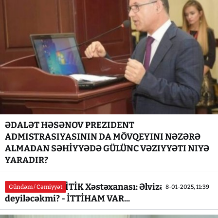
ƏDALƏT HƏSƏNOV PREZIDENT
ADMISTRASIYASININ DA MÖVQEYINI NƏZƏRƏ
ALMADAN SƏHİYYƏDƏ GÜLÜNC VƏZIYYƏTI NIYƏ
YARADIR?
Respublika KRİTİK Xəstəxanası: Əlvizə `ƏLVİDA`
Gündəm / Cəmiyyət
8-01-2025, 11:39
deyiləcəkmi? - İTTİHAM VAR...