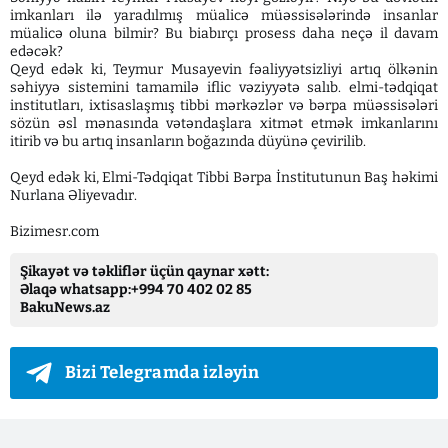
imkanları ilə yaradılmış müalicə müəssisələrində insanlar
müalicə oluna bilmir? Bu biabırçı prosess daha neçə il davam
edəcək?
Qeyd edək ki, Teymur Musayevin fəaliyyətsizliyi artıq ölkənin
səhiyyə sistemini tamamilə iflic vəziyyətə salıb. elmi-tədqiqat
institutları, ixtisaslaşmış tibbi mərkəzlər və bərpa müəssisələri
sözün əsl mənasında vətəndaşlara xitmət etmək imkanlarını
itirib və bu artıq insanların boğazında düyünə çevirilib.
Qeyd edək ki, Elmi-Tədqiqat Tibbi Bərpa İnstitutunun Baş həkimi
Nurlana Əliyevadır.
Bizimesr.com
Şikayət və təkliflər üçün qaynar xətt:
Əlaqə whatsapp:+994 70 402 02 85
BakuNews.az
Bizi Telegramda izləyin