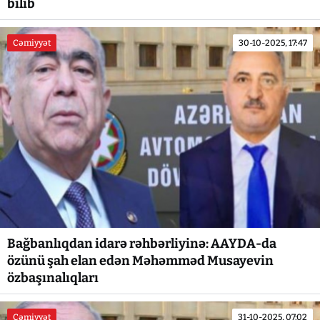
bilib
Cəmiyyət
30-10-2025, 17:47
Bağbanlıqdan idarə rəhbərliyinə: AAYDA-da
özünü şah elan edən Məhəmməd Musayevin
özbaşınalıqları
Cəmiyyət
31-10-2025, 07:02