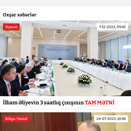
Oxşar xəbərlər
Siyasət
7-12-2023, 09:42
İlham Əliyevin 3 saatlıq çıxışının
TAM MƏTNİ
Bölgə / Sosial
24-07-2023, 10:46