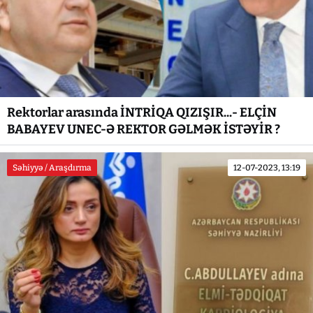
Rektorlar arasında İNTRİQA QIZIŞIR...- ELÇİN
BABAYEV UNEC-Ə REKTOR GƏLMƏK İSTƏYİR ?
Səhiyyə / Araşdırma
12-07-2023, 13:19