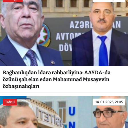
Bağbanlıqdan idarə rəhbərliyinə: AAYDA-da
özünü şah elan edən Məhəmməd Musayevin
özbaşınalıqları
Təhsil
14-01-2025, 21:05