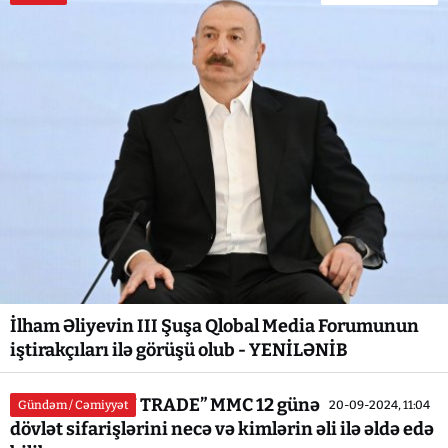
İlham Əliyevin III Şuşa Qlobal Media Forumunun
iştirakçıları ilə görüşü olub - YENİLƏNİB
Müəmmalı “ZN TRADE” MMC 12 günə 23 milyonluq
Gündəm / Cəmiyyət
20-09-2024, 11:04
dövlət sifarişlərini necə və kimlərin əli ilə əldə edə