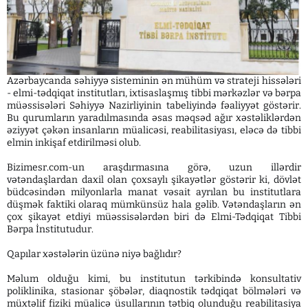
Azərbaycanda səhiyyə sisteminin ən mühüm və strateji hissələri
- elmi-tədqiqat institutları, ixtisaslaşmış tibbi mərkəzlər və bərpa
müəssisələri Səhiyyə Nazirliyinin tabeliyində fəaliyyət göstərir.
Bu qurumların yaradılmasında əsas məqsəd ağır xəstəliklərdən
əziyyət çəkən insanların müalicəsi, reabilitasiyası, eləcə də tibbi
elmin inkişaf etdirilməsi olub.
Bizimesr.com-un araşdırmasına görə, uzun illərdir
vətəndaşlardan daxil olan çoxsaylı şikayətlər göstərir ki, dövlət
büdcəsindən milyonlarla manat vəsait ayrılan bu institutlara
düşmək faktiki olaraq mümkünsüz hala gəlib. Vətəndaşların ən
çox şikayət etdiyi müəssisələrdən biri də Elmi-Tədqiqat Tibbi
Bərpa İnstitutudur.
Qapılar xəstələrin üzünə niyə bağlıdır?
Məlum olduğu kimi, bu institutun tərkibində konsultativ
poliklinika, stasionar şöbələr, diaqnostik tədqiqat bölmələri və
müxtəlif fiziki müalicə üsullarının tətbiq olunduğu reabilitasiya