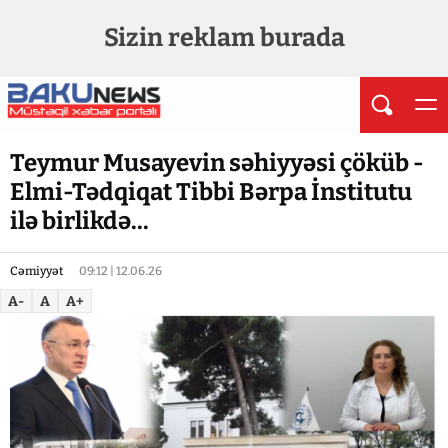
Sizin reklam burada
Teymur Musayevin səhiyyəsi çöküb -
Elmi-Tədqiqat Tibbi Bərpa İnstitutu
ilə birlikdə...
Cəmiyyət
09:12 | 12.06.26
A-
A
A+