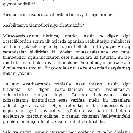
qiymətləndirilir?
Bu sualların cavabı uzun illərdir ictimaiyyətə açıqlanmır.
Reabilitasiya xidmətləri niyə əlçatmazdır?
Mütəxəssislərinin fikrincə, infarkt, insult və digər ağır
xəstəliklərdən sonra ilk aylarda aparılan reabilitasiya müalicəsi
xəstənin gələcək sağlamlığı üçün həlledici rol oynayır. Ancaq
vətəndaşlar bildirirlər ki, dövlət müəssisələrində yer tapa
bilmədikləri üçün məcburən özəl klinikalara üz tuturlar. Bu isə
minlərlə manat əlavə xərc deməkdir. Pulu olmayanlar isə evdə
ölmüə məhkumdur... Bir çox ailələrin isə belə xərcləri qarşılamaq
imkanı yoxdur.
Bu gün Azərbaycanda minlərlə insan infarkt, insult, ağır
travmalar və digər xəstəliklərdən sonra reabilitasiya
xidmətlərinə ehtiyac duyur. Dövlətin balansında olan
ixtisaslaşmış institutların əsas vəzifəsi məhz bu insanlara
xidmət göstərməkdir. Əgər vətəndaşlar bu müəssisələrin
qapısından geri qaytarılırsa, günlərlə və hətta həftələrlə
gözləməyə məcbur edilirsə, o zaman sistemin fəaliyyətindəki
problemlər araşdırılmalı və aydın izahat verilməlidir.
Səhiyyə naziri Teymur Musayev nəyi gözləyir? Niyə bu dövlətin