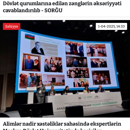
Dövlət qurumlarına edilən zənglərin əksəriyyəti
cavablandırılıb - SORĞU
Səhiyyə
1-04-2025, 14:33
Alimlər nadir xəstəliklər sahəsində ekspertlərin