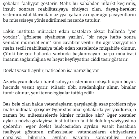
şöbələri fəaliyyət göstərir. Məhz bu səbəbdən infarkt keçirmiş,
insult sonrası reabilitasiyaya ehtiyacı olan, dayaq-hərəkət
sistemi xəstəliklərindən əziyyət çəkən və digər ağır pasiyentlərin
bu müəssisəyə yönləndirilməsi nəzərdə tutulur.
Lakin instituta müraciət edən xəstələrə əksər hallarda "yer
yoxdur", "gözləmə siyahısına yazılın", "bir neçə həftə sonra
yenidən müraciət edin" kimi cavablar verilir. Ən ağır vəziyyət isə
məhz təcili reabilitasiya tələb edən xəstələrdə müşahidə olunur.
Çünki bir çox hallarda vaxtında başlanmayan bərpa müalicəsi
insanın sağlamlığına və həyat keyfiyyətinə ciddi təsir göstərir.
Dövlət vəsaiti ayrılır, nəticədən isə narazılıq var
Azərbaycan dövləti hər il səhiyyə sisteminin inkişafı üçün böyük
həcmdə vəsait ayırır. Müasir tibbi avadanlıqlar alınır, binalar
təmir olunur, yeni texnologiyalar tətbiq edilir.
Bəs belə olan halda vətəndaşların qarşılaşdığı əsas problem niyə
məhz xidmətə çıxışdır? Əgər stasionar şöbələrdə yer yoxdursa, o
zaman bu müəssisələrdə kimlər müalicə alır? Əgər xəstələr
aylarla növbə gözləyirsə, institutların faktiki doluluq səviyyəsi nə
qədərdir? Əgər dövlət büdcəsindən ayrılan vəsait hesabına
fəaliyyət göstərən müəssisələr vətəndaşların ehtiyaclarını
qarşılaya bilmirsə, ayrılan vəsaitin səmərəliliyi necə