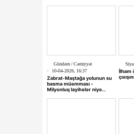
Gündəm / Cəmiyyət
Siya
10-04-2026, 16:37
İlham 
çıxışın
Zabrat-Maştağa yolunun su
basma müəmması -
Milyonluq layihələr niyə
işləmir? - ARAŞDIRMA