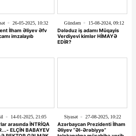
sət
26-05-2025, 10:32
Gündəm
15-08-2024, 09:12
ent İlham Əliyev Əfv
Dələduz iş adamı Müqayis
amı imzalayıb
Verdiyevi kimlər HİMAYƏ
EDİR?
il
14-01-2025, 21:05
Siyasət
27-08-2025, 10:22
lar arasında İNTRİQA
Azərbaycan Prezidenti İlham
IR...- ELÇİN BABAYEV
Əliyev “Əl-Ərəbiyyə”
-Ə REKTOR GƏLMƏK
telekanalına müsahibə verib