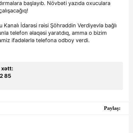
şdırmalara başlayıb. Növbəti yazıda oxuculara
alışacağıq!
 Kanalı İdarəsi rəisi Şöhrəddin Verdiyevlə bağlı
unla telefon əlaqəsi yaratdıq, amma o bizim
amiz ifadələrlə telefona odboy verdi.
 xətt:
2 85
Paylaş: