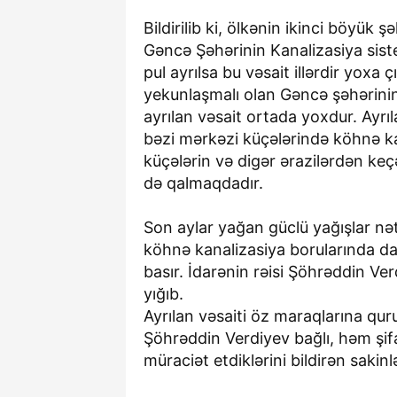
Bildirilib ki, ölkənin ikinci böyük şə
Gəncə Şəhərinin Kanalizasiya sist
pul ayrılsa bu vəsait illərdir yoxa ç
yekunlaşmalı olan Gəncə şəhərinin
ayrılan vəsait ortada yoxdur. Ayrı
bəzi mərkəzi küçələrində köhnə ka
küçələrin və digər ərazilərdən keç
də qalmaqdadır.
Son aylar yağan güclü yağışlar nə
köhnə kanalizasiya borularında daş
basır. İdarənin rəisi Şöhrəddin Ver
yığıb.
Ayrılan vəsaiti öz maraqlarına qur
Şöhrəddin Verdiyev bağlı, həm şif
müraciət etdiklərini bildirən sakin