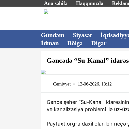
Ana səhifə
Haqqımızda
Rekla
Gündəm
Siyasət
İqtisadiyy
İdman
Bölgə
Digər
Gəncədə “Su-Kanal” idarə
Cəmiyyət
13-06-2026, 13:12
Gəncə şəhər “Su-Kanal” idarəsinin 
və kanalizasiya problemi ilə üz-üz
Paytaxt.org-a daxil olan bir neçə ş