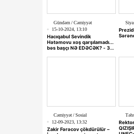
Gündəm / Cəmiyyət
Siya
15-10-2024, 13:10
Prezid
Sərənc
Hacıqabul Sevindik
Hətəmovu xoş qarşılamadı...
bəs başçı NƏ EDƏCƏK? - 30
ildə 7 başçı dəyişib, AMMA...
Cəmiyyət / Sosial
Təhs
12-09-2023, 13:32
Rektor
QIZIŞ
Zakir Fərəcov çökdürülür –
UNEC