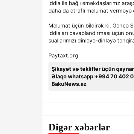
iddia ilə bağlı əməkdaşlarımz ara
daha da ətraflı məlumat verməyə ç
Məlumat üçün bildirək ki, Gəncə Su
iddiaları cavablandırması üçün on
suallarımızı dinləyə-dinləyə təhqir
Paytaxt.org
Şikayət və təkliflər üçün qaynar
Əlaqə whatsapp:+994 70 402 0
BakuNews.az
Digər xəbərlər