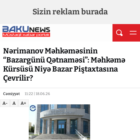
Sizin reklam burada
Nərimanov Məhkəməsinin
“Bazargünü Qətnaməsi”: Məhkəmə
Kürsüsü Niyə Bazar Piştaxtasına
Çevrilir?
Cəmiyyət
11:22 | 18.06.26
A-
A
A+