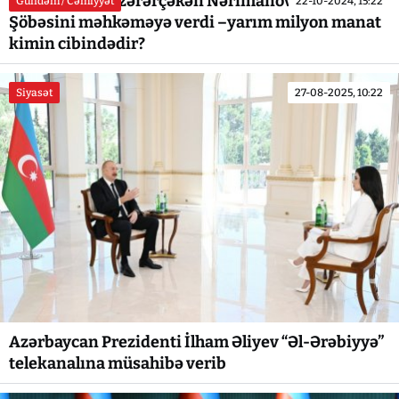
“MTN işi” üzrə zərərçəkən Nərimanov İcra
Gündəm / Cəmiyyət
22-10-2024, 15:22
Şöbəsini məhkəməyə verdi –yarım milyon manat
kimin cibindədir?
Siyasət
27-08-2025, 10:22
Azərbaycan Prezidenti İlham Əliyev “Əl-Ərəbiyyə”
telekanalına müsahibə verib