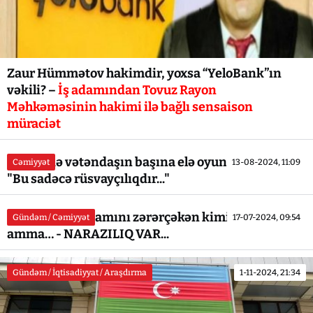
Zaur Hümmətov hakimdir, yoxsa “YeloBank”ın
vəkili? –
İş adamından Tovuz Rayon
Məhkəməsinin hakimi ilə bağlı sensaison
müraciət
Qəbələdə vətəndaşın başına elə oyun açdılar ki... -
Cəmiyyət
13-08-2024, 11:09
"Bu sadəcə rüsvayçılıqdır..."
Məhkəmə iş adamını zərərçəkən kimi tanıdı,
Gündəm / Cəmiyyət
17-07-2024, 09:54
amma… - NARAZILIQ VAR...
Gündəm / İqtisadiyyat / Araşdırma
1-11-2024, 21:34