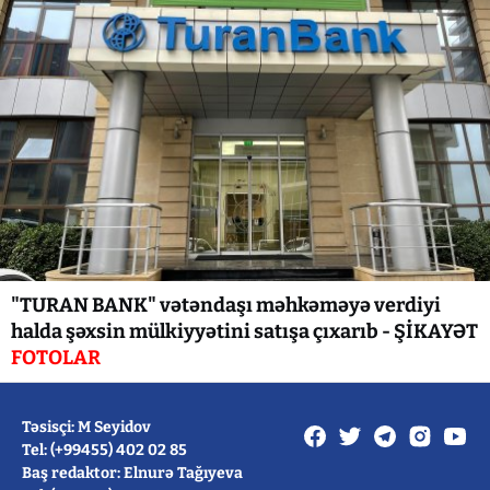
"TURAN BANK" vətəndaşı məhkəməyə verdiyi
halda şəxsin mülkiyyətini satışa çıxarıb - ŞİKAYƏT
FOTOLAR
Təsisçi: M Seyidov
Tel: (+99455) 402 02 85
Baş redaktor: Elnurə Tağıyeva