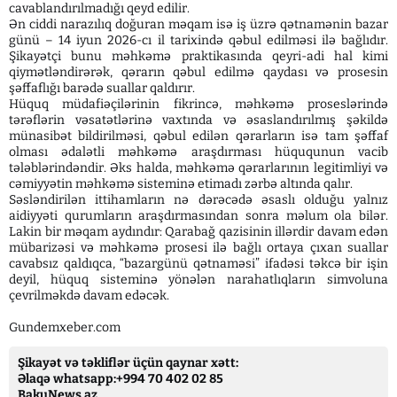
cavablandırılmadığı qeyd edilir.
Ən ciddi narazılıq doğuran məqam isə iş üzrə qətnamənin bazar
günü – 14 iyun 2026-cı il tarixində qəbul edilməsi ilə bağlıdır.
Şikayətçi bunu məhkəmə praktikasında qeyri-adi hal kimi
qiymətləndirərək, qərarın qəbul edilmə qaydası və prosesin
şəffaflığı barədə suallar qaldırır.
Hüquq müdafiəçilərinin fikrincə, məhkəmə proseslərində
tərəflərin vəsatətlərinə vaxtında və əsaslandırılmış şəkildə
münasibət bildirilməsi, qəbul edilən qərarların isə tam şəffaf
olması ədalətli məhkəmə araşdırması hüququnun vacib
tələblərindəndir. Əks halda, məhkəmə qərarlarının legitimliyi və
cəmiyyətin məhkəmə sisteminə etimadı zərbə altında qalır.
Səsləndirilən ittihamların nə dərəcədə əsaslı olduğu yalnız
aidiyyəti qurumların araşdırmasından sonra məlum ola bilər.
Lakin bir məqam aydındır: Qarabağ qazisinin illərdir davam edən
mübarizəsi və məhkəmə prosesi ilə bağlı ortaya çıxan suallar
cavabsız qaldıqca, “bazargünü qətnaməsi” ifadəsi təkcə bir işin
deyil, hüquq sisteminə yönələn narahatlıqların simvoluna
çevrilməkdə davam edəcək.
Gundemxeber.com
Şikayət və təkliflər üçün qaynar xətt:
Əlaqə whatsapp:+994 70 402 02 85
BakuNews.az