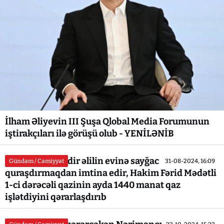
İlham Əliyevin III Şuşa Qlobal Media Forumunun
iştirakçıları ilə görüşü olub - YENİLƏNİB
“Azəriqaz” 16 ildir əlilin evinə sayğac
Gündəm / Cəmiyyət
31-08-2024, 16:09
quraşdırmaqdan imtina edir, Hakim Fərid Mədətli
1-ci dərəcəli qazinin ayda 1440 manat qaz
işlətdiyini qərarlaşdırıb