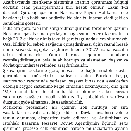
Azərbaycanda məhkəmə sisteminə inamın qorunması hüquqi
dövlətin əsas prinsiplərindən biri hesab olunur. Lakin 1-ci
dərəcəli Qarabağ qazisinin Nərimanov Rayon Məhkəməsində
baxılan işi ilə bağlı səsləndirdiyi iddialar bu inamın ciddi şəkildə
sarsıldığını göstərir.
İddialara görə, təbii inhisarçı xidmət qurumu tərəfindən qazinin
Nardaran qəsəbəsində yerləşən bağ evinin enerji təchizatı ilə
bağlı 2017-ci ildə verilmiş texniki şərt bu günədək icra olunmayıb.
Qazi bildirir ki, səbəb sayğacın quraşdırılması üçün rəsmi hesab
nömrəsi və ödəniş qəbzi təqdim edilmədən 201,72 manat vəsaitin
tələb olunmasıdır. Onun fikrincə, qanuni sənədlərlə
rəsmiləşdirilməyən belə tələb korrupsiya əlamətləri daşıyır və
dövlət qurumları tərəfindən araşdırılmalıdır.
Şikayətçinin sözlərinə görə, məsələ ilə bağlı müxtəlif dövlət
qurumlarına müraciətlər nəticəsiz qalıb. Bundan başqa,
Nərimanov rayonunda yerləşən yaşayış binasında əvvəlcədən
ödənişli sayğac sisteminə keçid olmasına baxmayaraq, ona qəfil
151,5 manat borc hesablanıb. İddia olunur ki, bu borcun
yaranması sayğacın mobil rabitə zəifliyi səbəbindən sərfiyyatı
düzgün qeydə almaması ilə əsaslandırılıb.
Məhkəmə prosesində isə qazinin irəli sürdüyü bir sıra
vəsatətlərin cavabsız qaldığı bildirilir. Dövlət hesabına vəkillə
təmin olunması, ekspertiza təyin edilməsi və Antiinhisar və
İstehlak Bazarına Nəzarət Dövlət Agentliyinin üçüncü şəxs
qismində prosesə cəlb olunması barədə müraciətlərin aylarla