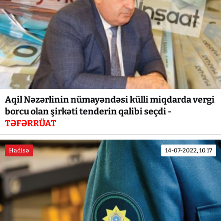
Aqil Nəzərlinin nümayəndəsi külli miqdarda vergi
borcu olan şirkəti tenderin qalibi seçdi -
TƏFƏRRÜAT
Hadisə
14-07-2022, 10:17