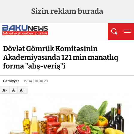
Sizin reklam burada
Dövlət Gömrük Komitəsinin
Akademiyasında 121 min manatlıq
forma "alış-veriş"i
Cəmiyyət
19:34 | 10.08.23
A-
A
A+