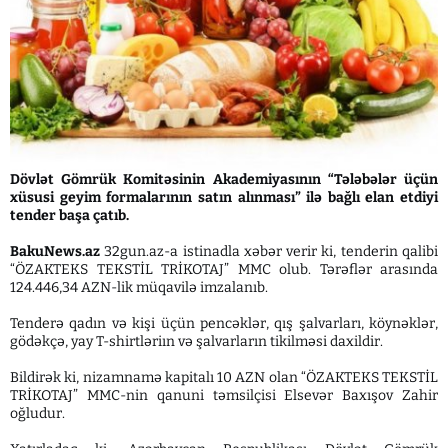
Dövlət Gömrük Komitəsinin Akademiyasının “Tələbələr üçün
xüsusi geyim formalarının satın alınması” ilə bağlı elan etdiyi
tender başa çatıb.
BakuNews.az
32gun.az-a istinadla xəbər verir ki, tenderin qalibi
“ÖZAKTEKS TEKSTİL TRİKOTAJ” MMC olub. Tərəflər arasında
124.446,34 AZN-lik müqavilə imzalanıb.
Tenderə qadın və kişi üçün pencəklər, qış şalvarları, köynəklər,
gödəkçə, yay T-shirtləriın və şalvarların tikilməsi daxildir.
Bildirək ki, nizamnamə kapitalı 10 AZN olan “ÖZAKTEKS TEKSTİL
TRİKOTAJ” MMC-nin qanuni təmsilçisi Elsevər Baxışov Zahir
oğludur.