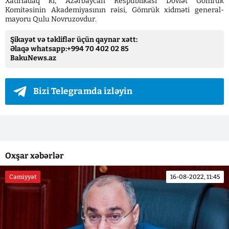
Xatırladaq ki, Azərbaycan Respublikası Dövlət Gömrük
Komitəsinin Akademiyasının rəisi, Gömrük xidməti general-
mayoru Qulu Novruzovdur.
Şikayət və təkliflər üçün qaynar xətt:
Əlaqə whatsapp:+994 70 402 02 85
BakuNews.az
Bizi Telegramda izləyin
Oxşar xəbərlər
Cəmiyyət
16-08-2022, 11:45