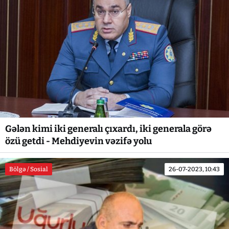
Gələn kimi iki generalı çıxardı, iki generala görə
özü getdi - Mehdiyevin vəzifə yolu
Bölgə / Sosial
26-07-2023, 10:43