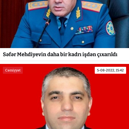
Səfər Mehdiyevin daha bir kadrı işdən çıxarıldı
Cəmiyyət
5-08-2022, 15:42