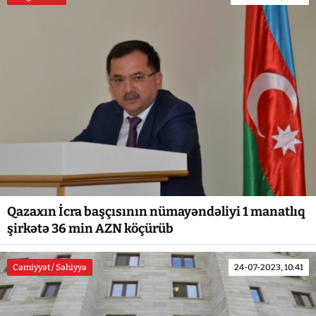
Qazaxın İcra başçısının nümayəndəliyi 1 manatlıq
şirkətə 36 min AZN köçürüb
Cəmiyyət / Səhiyyə
24-07-2023, 10:41