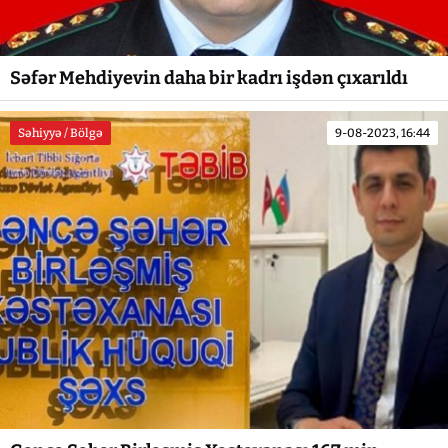
Səfər Mehdiyevin daha bir kadrı işdən çıxarıldı
Səhiyyə / Bölgə
9-08-2023, 16:44