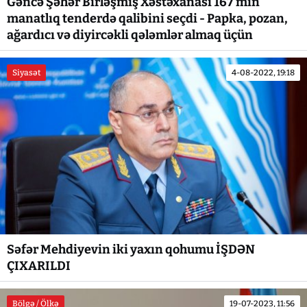
Gəncə Şəhər Birləşmiş Xəstəxanası 167 min
manatlıq tenderdə qalibini seçdi - Papka, pozan,
ağardıcı və diyircəkli qələmlər almaq üçün
Siyasət
4-08-2022, 19:18
Səfər Mehdiyevin iki yaxın qohumu İŞDƏN
ÇIXARILDI
Bölgə / Ölkə
19-07-2023, 11:56