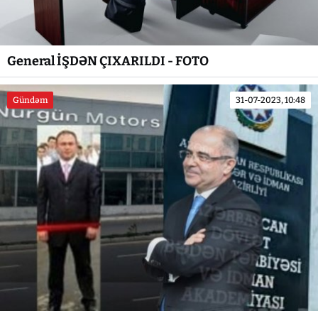
General İŞDƏN ÇIXARILDI - FOTO
Gündəm
31-07-2023, 10:48