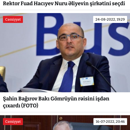
Rektor Fuad Hacıyev Nuru Əliyevin şirkətini seçdi
Cəmiyyət
24-08-2022, 19:29
Şahin Bağırov Bakı Gömrüyün rəisini işdən
çıxardı (FOTO)
Cəmiyyət
16-07-2022, 20:46