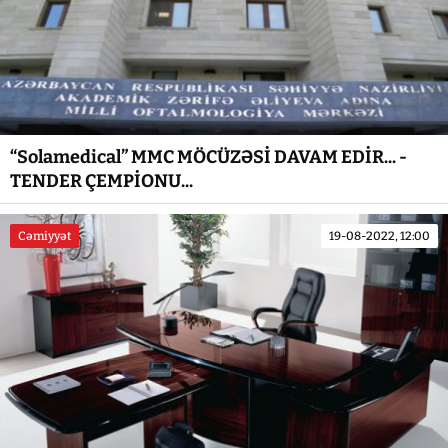
“Solamedical” MMC MÖCÜZƏSİ DAVAM EDİR... -
TENDER ÇEMPİONU...
Cəmiyyət
19-08-2022, 12:00