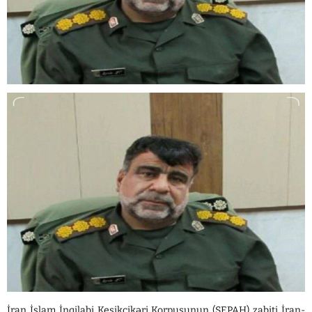
İran İslam İnqilabi Keşikçikəri Korpusunun (SEPAH) zabiti İran-