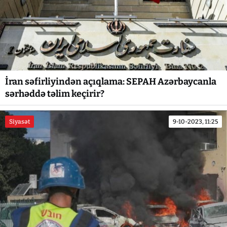
İran səfirliyindən açıqlama: SEPAH Azərbaycanla
sərhəddə təlim keçirir?
Siyasət
9-10-2023, 11:25