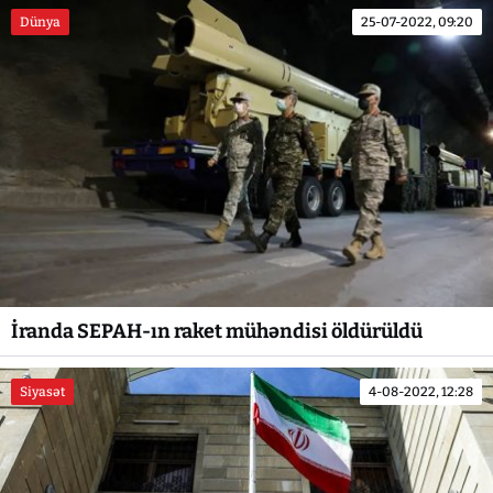
Dünya
25-07-2022, 09:20
İranda SEPAH-ın raket mühəndisi öldürüldü
Siyasət
4-08-2022, 12:28