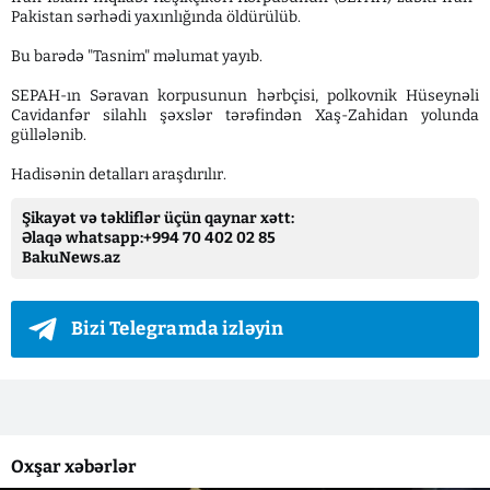
Pakistan sərhədi yaxınlığında öldürülüb.
Bu barədə "Tasnim" məlumat yayıb.
SEPAH-ın Səravan korpusunun hərbçisi, polkovnik Hüseynəli
Cavidanfər silahlı şəxslər tərəfindən Xaş-Zahidan yolunda
güllələnib.
Hadisənin detalları araşdırılır.
Şikayət və təkliflər üçün qaynar xətt:
Əlaqə whatsapp:+994 70 402 02 85
BakuNews.az
Bizi Telegramda izləyin
Oxşar xəbərlər