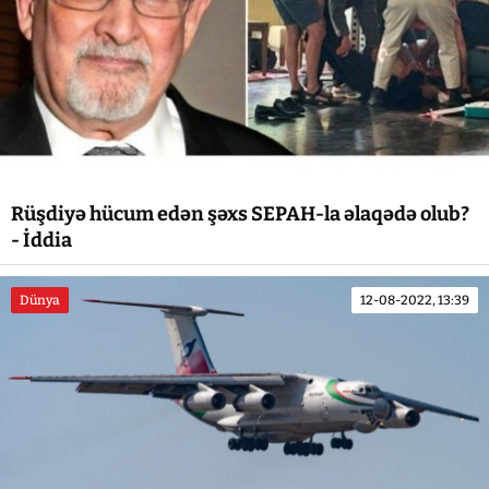
Rüşdiyə hücum edən şəxs SEPAH-la əlaqədə olub?
- İddia
Dünya
12-08-2022, 13:39