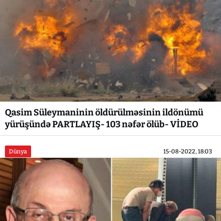
Qasim Süleymaninin öldürülməsinin ildönümü
yürüşündə PARTLAYIŞ- 103 nəfər ölüb- VİDEO
Dünya
15-08-2022, 18:03