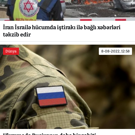
İran İsrailə hücumda iştirakı ilə bağlı xəbərləri
təkzib edir
Dünya
8-08-2022, 12:58