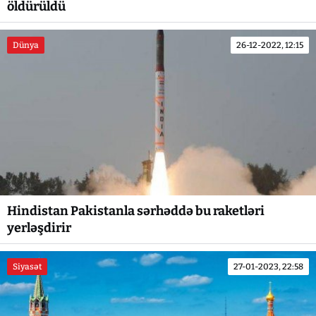
öldürüldü
Dünya
26-12-2022, 12:15
Hindistan Pakistanla sərhəddə bu raketləri
yerləşdirir
Siyasət
27-01-2023, 22:58