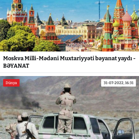
Moskva Milli-Mədəni Muxtariyyəti bəyanat yaydı -
BƏYANAT
Dünya
31-07-2022, 16:31