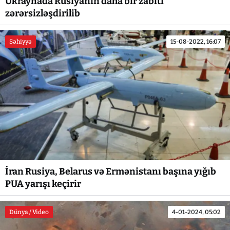
Ukraynada Rusiyanın daha bir zabiti
zərərsizləşdirilib
Səhiyyə
15-08-2022, 16:07
İran Rusiya, Belarus və Ermənistanı başına yığıb
PUA yarışı keçirir
Dünya / Video
4-01-2024, 05:02