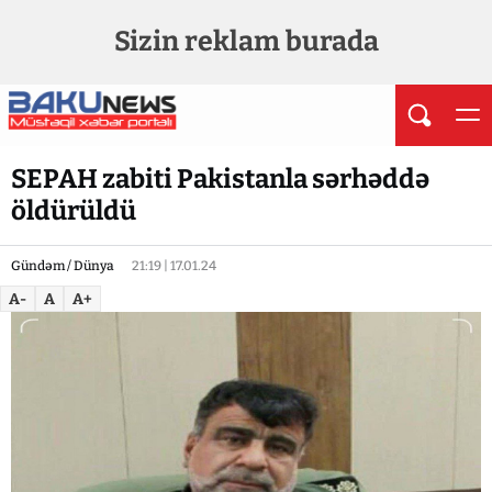
Sizin reklam burada
SEPAH zabiti Pakistanla sərhəddə
öldürüldü
Gündəm / Dünya
21:19 | 17.01.24
A-
A
A+