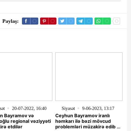
Paylaş:
sət
20-07-2022, 16:40
Siyasət
9-06-2023, 13:17
n Bayramov və
Ceyhun Bayramov iranlı
ğlu regional vəziyyəti
həmkarı ilə bəzi mövcud
rə etdilər
problemləri müzakirə edib -