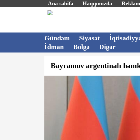
Ana səhifə
Haqqımızda
Rekla
Gündəm
Siyasət
İqtisadiyy
İdman
Bölgə
Digər
Bayramov argentinalı həmka