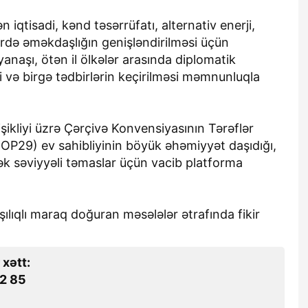
 iqtisadi, kənd təsərrüfatı, alternativ enerji,
ərdə əməkdaşlığın genişləndirilməsi üçün
naşı, ötən il ölkələr arasında diplomatik
si və birgə tədbirlərin keçirilməsi məmnunluqla
şikliyi üzrə Çərçivə Konvensiyasının Tərəflər
OP29) ev sahibliyinin böyük əhəmiyyət daşıdığı,
ək səviyyəli təmaslar üçün vacib platforma
şılıqlı maraq doğuran məsələlər ətrafında fikir
 xətt:
2 85