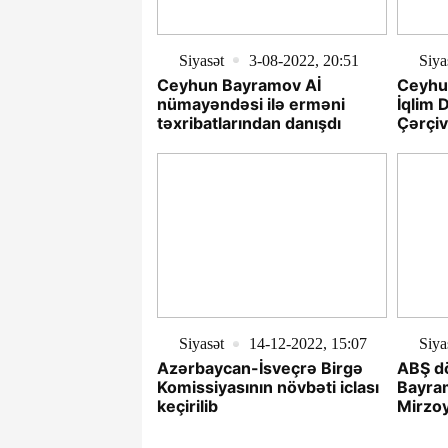
Siyasət
3-08-2022, 20:51
Siya
Ceyhun Bayramov Aİ
Ceyhu
nümayəndəsi ilə erməni
İqlim 
təxribatlarından danışdı
Çərçiv
icraçı 
Siyasət
14-12-2022, 15:07
Siya
Azərbaycan-İsveçrə Birgə
ABŞ dö
Komissiyasının növbəti iclası
Bayra
keçirilib
Mirzo
atdılar