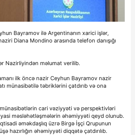
eyhun Bayramov ilə Argentinanın xarici işlər,
naziri Diana Mondino arasında telefon danışığı
r Nazirliyindən məlumat verilib.
zamanı ilk öncə nazir Ceyhun Bayramov nazir
 münasibətilə təbriklərini çatdırıb və ona
ünasibətlərin cari vəziyyəti və perspektivləri
siyasi məsləhətləşmələrin əhəmiyyəti qeyd olunub.
qtisadi əməkdaşlıq üzrə Birgə İşçi Qrupunun
üşə hazırlığın əhəmiyyəti diqqətə çatdırılıb.