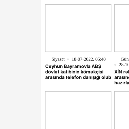
Siyasət
18-07-2022, 05:40
Günd
28-10
Ceyhun Bayramovla ABŞ
dövlət katibinin köməkçisi
XİN rə
arasında telefon danışığı olub
arasın
hazırl
ediblə