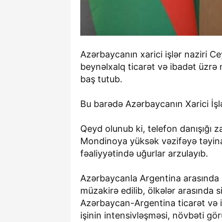
Azərbaycanın xarici işlər naziri C
beynəlxalq ticarət və ibadət üzrə 
baş tutub.
Bu barədə Azərbaycanın Xarici İşlə
Qeyd olunub ki, telefon danışığı 
Mondinoya yüksək vəzifəyə təyinatı
fəaliyyətində uğurlar arzulayıb.
Azərbaycanla Argentina arasında m
müzakirə edilib, ölkələr arasında 
Azərbaycan-Argentina ticarət və i
işinin intensivləşməsi, növbəti gör