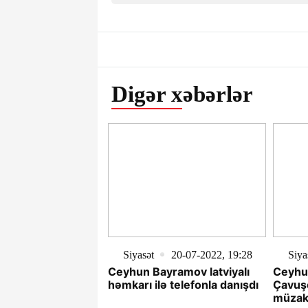
Digər xəbərlər
Siyasət
20-07-2022, 19:28
Siya
Ceyhun Bayramov latviyalı
Ceyhu
həmkarı ilə telefonla danışdı
Çavuşo
müzaki