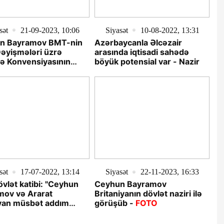
sət
21-09-2023, 10:06
Siyasət
10-08-2022, 13:31
n Bayramov BMT-nin
Azərbaycanla Əlcəzair
Dəyişmələri üzrə
arasında iqtisadi sahədə
ə Konvensiyasının
böyük potensial var - Nazir
katibi ilə görüşüb -
sət
17-07-2022, 13:14
Siyasət
22-11-2023, 16:33
vlət katibi: "Ceyhun
Ceyhun Bayramov
mov və Ararat
Britaniyanın dövlət naziri ilə
yan müsbət addım
görüşüb -
FOTO
”