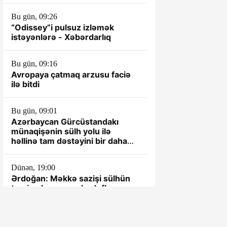
Bu gün, 09:26
“Odissey”i pulsuz izləmək
istəyənlərə - Xəbərdarlıq
Bu gün, 09:16
Avropaya çatmaq arzusu faciə
ilə bitdi
Bu gün, 09:01
Azərbaycan Gürcüstandakı
münaqişənin sülh yolu ilə
həllinə tam dəstəyini bir daha
təsdiqləyib
Dünən, 19:00
Ərdoğan: Məkkə sazişi sülhün
təmin olunmasını hədəfləyən
bütün ölkələr üçün açıqdır
Dünən, 18:30