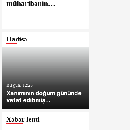
müharibənin
maşınlarda
yaralarının
edilir? – “
bağlanmasına şərait
istəyirsiniz
yaratmayan Dövlət
edin” deyən
Şəhərsalma və
iddialar
Hadisə
Arxitektura Komitəsi -
SAKİNLƏRDƏN
SENSASİON
İDDİALAR
Bu gün, 12:25
Bu gün, 12:01
Xanımının doğum günündə
Cəlilabadda 
vəfat edibmiş...
sahə və tövl
Xəbər lenti