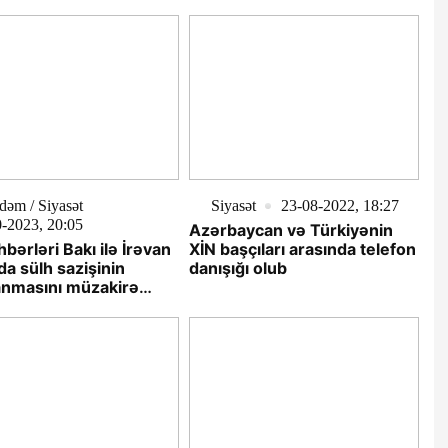
VİDEO
əm / Siyasət
Siyasət
23-08-2022, 18:27
-2023, 20:05
Azərbaycan və Türkiyənin
hbərləri Bakı ilə İrəvan
XİN başçıları arasında telefon
da sülh sazişinin
danışığı olub
anmasını müzakirə
r