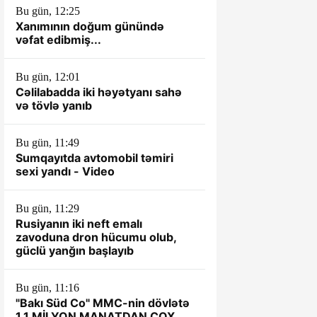
Bu gün, 12:25
Xanımının doğum günündə
vəfat edibmiş...
Bu gün, 12:01
Cəlilabadda iki həyətyanı sahə
və tövlə yanıb
Bu gün, 11:49
Sumqayıtda avtomobil təmiri
sexi yandı - Video
Bu gün, 11:29
Rusiyanın iki neft emalı
zavoduna dron hücumu olub,
güclü yanğın başlayıb
Bu gün, 11:16
"Bakı Süd Co" MMC-nin dövlətə
1.1 MİLYON MANATDAN ÇOX