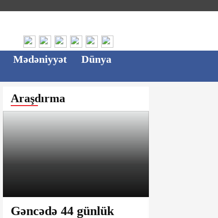
Mədəniyyət
Dünya
Araşdırma
Gəncədə 44 günlük
Ağsu bazar