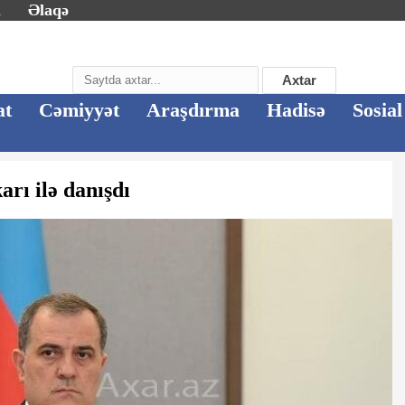
m
Əlaqə
Axtar
at
Cəmiyyət
Araşdırma
Hadisə
Sosial
rı ilə danışdı