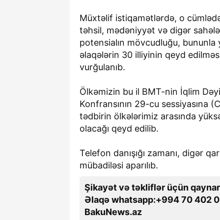
Müxtəlif istiqamətlərdə, o cümlədən
təhsil, mədəniyyət və digər sahəl
potensialın mövcudluğu, bununla ya
əlaqələrin 30 illiyinin qeyd edilmə
vurğulanıb.
Ölkəmizin bu il BMT-nin İqlim Dəyi
Konfransının 29-cu sessiyasına (C
tədbirin ölkələrimiz arasında yüks
olacağı qeyd edilib.
Telefon danışığı zamanı, digər qar
mübadiləsi aparılıb.
Şikayət və təkliflər üçün qaynar
Əlaqə whatsapp:+994 70 402 0
BakuNews.az