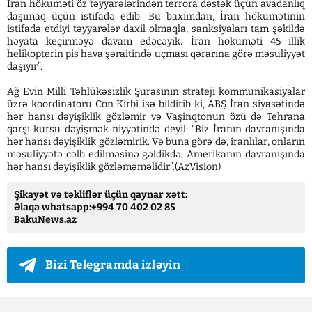
İran hökuməti öz təyyarələrindən terrora dəstək üçün avadanlıq
daşımaq üçün istifadə edib. Bu baxımdan, İran hökumətinin
istifadə etdiyi təyyarələr daxil olmaqla, sanksiyaları tam şəkildə
həyata keçirməyə davam edəcəyik. İran hökuməti 45 illik
helikopterin pis hava şəraitində uçması qərarına görə məsuliyyət
daşıyır”.
Ağ Evin Milli Təhlükəsizlik Şurasının strateji kommunikasiyalar
üzrə koordinatoru Con Kirbi isə bildirib ki, ABŞ İran siyasətində
hər hansı dəyişiklik gözləmir və Vaşinqtonun özü də Tehrana
qarşı kursu dəyişmək niyyətində deyil: “Biz İranın davranışında
hər hansı dəyişiklik gözləmirik. Və buna görə də, iranlılar, onların
məsuliyyətə cəlb edilməsinə gəldikdə, Amerikanın davranışında
hər hansı dəyişiklik gözləməməlidir”.(AzVision)
Şikayət və təkliflər üçün qaynar xətt:
Əlaqə whatsapp:+994 70 402 02 85
BakuNews.az
Bizi Telegramda izləyin