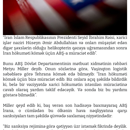
“İran İslam Respublikasının Prezidenti Seyid İbrahim Rəisi, xarici
işlər naziri Hüseyn Əmir Abdullahian və onları müşayiət edən
digər şəxslərin olduğu helikopterin qəzaya uğramasından sonra
İran hökuməti kömək üçün ABŞ-a müraciət edib”.
Bunu ABŞ Dövlət Departamentinin mətbuat xidmətinin rəhbəri
Metyu Miller deyib. Onun sözlərinə görə, Vaşinqton logistik
səbəblərə görə Tehrana kömək edə bilməyib: “İran hökuməti
kömək üçün bizə müraciət edib. Biz onlara açıq şəkildə bildirdik
ki, belə bir vəziyyətdə xarici hökumətin istənilən müraciətinə
cavab olaraq yardım təklif edəcəyik. Və sonda biz bu yardımı
göstərə bilmədik”.
Miller qeyd edib ki, baş verən son hadisəyə baxmayaraq ABŞ
İrana, o cümlədən bu ölkənin hava nəqliyyatına qarşı
sanksiyaları tam şəkildə qüvvədə saxlamaq niyyətindədir:
“Biz sanksiya rejiminə görə qətiyyən üzr istəmək fikrində deyilik.