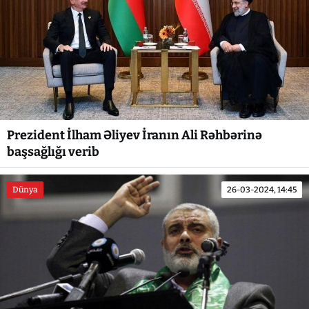
Prezident İlham Əliyev İranın Ali Rəhbərinə
başsağlığı verib
Dünya
26-03-2024, 14:45