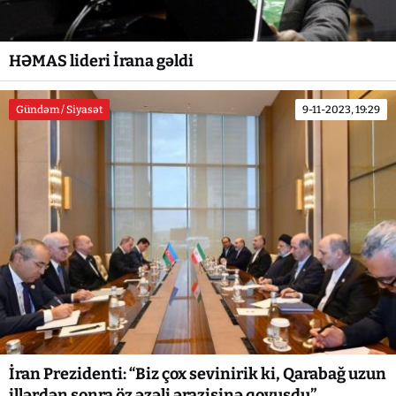
HƏMAS lideri İrana gəldi
Gündəm / Siyasət
9-11-2023, 19:29
İran Prezidenti: “Biz çox sevinirik ki, Qarabağ uzun
illərdən sonra öz əzəli ərazisinə qovuşdu”