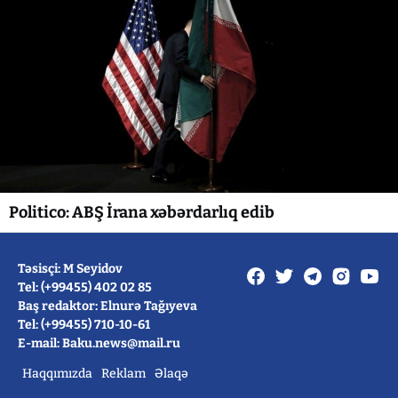
Politico: ABŞ İrana xəbərdarlıq edib
Təsisçi: M Seyidov
Tel: (+99455) 402 02 85
Baş redaktor: Elnurə Tağıyeva
Tel: (+99455) 710-10-61
E-mail: Baku.news@mail.ru
Haqqımızda
Reklam
Əlaqə