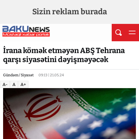
Sizin reklam burada
İrana kömək etməyən ABŞ Tehrana
qarşı siyasətini dəyişməyəcək
Gündəm / Siyasət
09:13 | 21.05.24
A-
A
A+