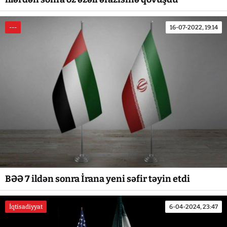
---
16-07-2022, 19:14
BƏƏ 7 ildən sonra İrana yeni səfir təyin etdi
İqtisadiyyat
6-04-2024, 23:47