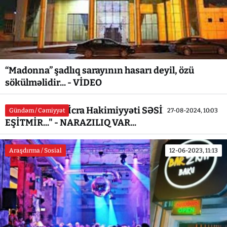
“Madonna” şadlıq sarayının hasarı deyil, özü
sökülməlidir... - VİDEO
"Nizami rayon İcra Hakimiyyəti SƏSİMİZİ
Gündəm / Cəmiyyət
27-08-2024, 10:03
EŞİTMİR..." - NARAZILIQ VAR...
Araşdırma / Sosial
12-06-2023, 11:13