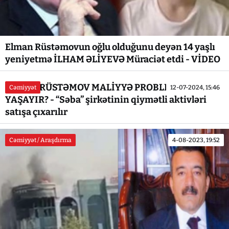
Elman Rüstəmovun oğlu olduğunu deyən 14 yaşlı
yeniyetmə İLHAM ƏLİYEVƏ Müraciət etdi - VİDEO
ELMAN RÜSTƏMOV MALİYYƏ PROBLEMİ
Cəmiyyət
12-07-2024, 15:46
YAŞAYIR? - “Səba” şirkətinin qiymətli aktivləri
satışa çıxarılır
Cəmiyyət / Araşdırma
4-08-2023, 19:52