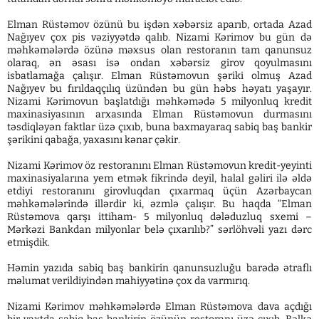
Elman Rüstəmov özünü bu işdən xəbərsiz aparıb, ortada Azad
Nağıyev çox pis vəziyyətdə qalıb. Nizami Kərimov bu gün də
məhkəmələrdə özünə məxsus olan restoranın tam qanunsuz
olaraq, ən əsası isə ondan xəbərsiz girov qoyulmasını
isbatlamağa çalışır. Elman Rüstəmovun şəriki olmuş Azad
Nağıyev bu fırıldaqçılıq üzündən bu gün həbs həyatı yaşayır.
Nizami Kərimovun başlatdığı məhkəmədə 5 milyonluq kredit
maxinasiyasının arxasında Elman Rüstəmovun durmasını
təsdiqləyən faktlar üzə çıxıb, buna baxmayaraq sabiq baş bankir
şərikini qabağa, yaxasını kənar çəkir.
Nizami Kərimov öz restoranını Elman Rüstəmovun kredit-yeyinti
maxinasiyalarına yem etmək fikrində deyil, halal gəliri ilə əldə
etdiyi restoranını girovluqdan çıxarmaq üçün Azərbaycan
məhkəmələrində illərdir ki, əzmlə çalışır. Bu haqda “Elman
Rüstəmova qarşı ittiham- 5 milyonluq dələduzluq sxemi –
Mərkəzi Bankdan milyonlar belə çıxarılıb?” sərlöhvəli yazı dərc
etmişdik.
Həmin yazıda sabiq baş bankirin qanunsuzluğu barədə ətraflı
məlumat verildiyindən mahiyyətinə çox da varmırıq.
Nizami Kərimov məhkəmələrdə Elman Rüstəmova dava açdığı