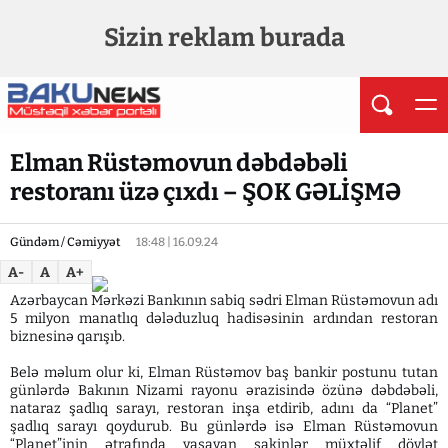
Sizin reklam burada
Elman Rüstəmovun dəbdəbəli
restoranı üzə çıxdı – ŞOK GƏLİŞMƏ
Gündəm / Cəmiyyət
18:48 | 16.09.24
A-
A
A+
Azərbaycan Mərkəzi Bankının sabiq sədri Elman Rüstəmovun adı
5 milyon manatlıq dələduzluq hadisəsinin ardından restoran
biznesinə qarışıb.
Belə məlum olur ki, Elman Rüstəmov baş bankir postunu tutan
günlərdə Bakının Nizami rayonu ərazisində özünə dəbdəbəli,
nataraz şadlıq sarayı, restoran inşa etdirib, adını da “Planet”
şadlıq sarayı qoydurub. Bu günlərdə isə Elman Rüstəmovun
“Planet”inin ətrafında yaşayan sakinlər müxtəlif dövlət