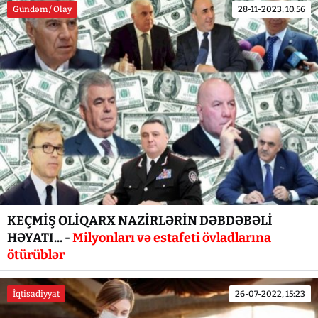
Gündəm / Olay
28-11-2023, 10:56
KEÇMİŞ OLİQARX NAZİRLƏRİN DƏBDƏBƏLİ
HƏYATI... -
Milyonları və estafeti övladlarına
ötürüblər
İqtisadiyyat
26-07-2022, 15:23