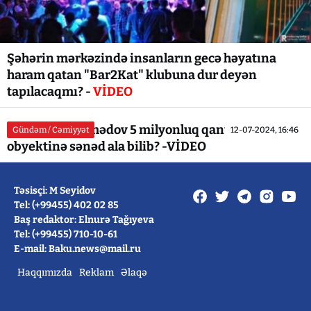
Şəhərin mərkəzində insanların gecə həyatına
haram qatan "Bar2Kat" klubuna dur deyən
tapılacaqmı? -
VİDEO
İntiqam Məmmədov 5 milyonluq qanunsuz
Gündəm / Cəmiyyət
12-07-2024, 16:46
obyektinə sənəd ala bilib? -VİDEO
Təsisçi: M Seyidov
Tel: (+99455) 402 02 85
Baş redaktor: Elnurə Tağıyeva
Tel: (+99455) 710-10-61
E-mail: Baku.news@mail.ru
Haqqımızda
Reklam
Əlaqə