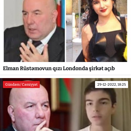
Elman Rüstəmovun qızı Londonda şirkət açıb
Gündəm / Cəmiyyət
29-12-2022, 18:25