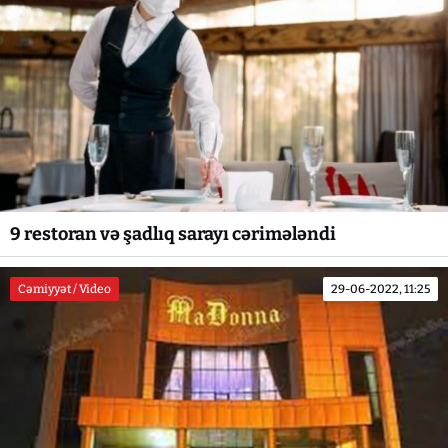
9 restoran və şadlıq sarayı cərimələndi
Cəmiyyət / Video
29-06-2022, 11:25