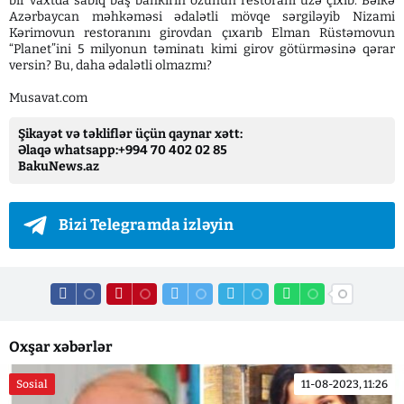
bir vaxtda sabiq baş bankirin özünün restoranı üzə çıxıb. Bəlkə
Azərbaycan məhkəməsi ədalətli mövqe sərgiləyib Nizami
Kərimovun restoranını girovdan çıxarıb Elman Rüstəmovun
“Planet”ini 5 milyonun təminatı kimi girov götürməsinə qərar
versin? Bu, daha ədalətli olmazmı?
Musavat.com
Şikayət və təkliflər üçün qaynar xətt:
Əlaqə whatsapp:+994 70 402 02 85
BakuNews.az
Bizi Telegramda izləyin
Oxşar xəbərlər
Sosial
11-08-2023, 11:26