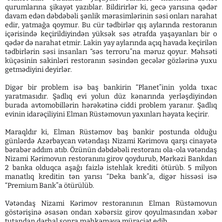
qurumlarına şikayət yazıblar. Bildirirlər ki, gecə yarısına qədər
davam edən dəbdəbəli şənlik mərasimlərinin səsi onları narahat
edir, yatmağa qoymur. Bu cür tədbirlər qış aylarında restoranın
içərisində keçirildiyindən yüksək səs ətrafda yaşayanları bir o
qədər də narahat etmir. Lakin yay aylarında açıq havada keçirilən
tədbirlərin səsi insanları “səs terroru”na məruz qoyur. Məhsəti
küçəsinin sakinləri restoranın səsindən gecələr gözlərinə yuxu
getmədiyini deyirlər.
Digər bir problem isə baş bankirin “Planet”inin yolda tıxac
yaratmasıdır. Şadlıq evi yolun düz kənarında yerləşdiyindən
burada avtomobillərin hərəkətinə ciddi problem yaranır. Şadlıq
evinin idarəçiliyini Elman Rüstəmovun yaxınları həyata keçirir.
Maraqldır ki, Elman Rüstəmov baş bankir postunda olduğu
günlərdə Azərbaycan vətəndaşı Nizami Kərimova qarşı cinayətə
bərabər addım atıb. Özünün dəbdəbəli restoranı ola-ola vətəndaş
Nizami Kərimovun restoranını girov qoydurub, Mərkəzi Bankdan
2 banka olduqca aşağı faizlə istehlak krediti ötürüb. 5 milyon
manatlıq kreditin tən yarısı “Deka bank”a, digər hissəsi isə
“Premium Bank”a ötürülüb.
Vətəndaş Nizami Kərimov restoranının Elman Rüstəmovun
göstərişinə əsasən ondan xəbərsiz girov qoyulmasından xəbər
tutandan dərhal sonra məhkəməyə müraciət edib.