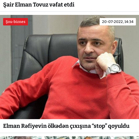
Şair Elman Tovuz vəfat etdi
Şou-biznes
20-07-2022, 14:34
Elman Rəfiyevin ölkədən çıxışına “stop” qoyuldu