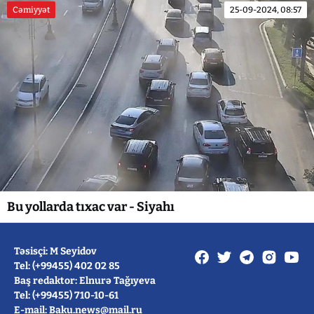
Cəmiyyət
25-09-2024, 08:57
Bu yollarda tıxac var - Siyahı
Təsisçi: M Seyidov
Tel: (+99455) 402 02 85
Baş redaktor: Elnurə Tağıyeva
Tel: (+99455) 710-10-61
E-mail: Baku.news@mail.ru