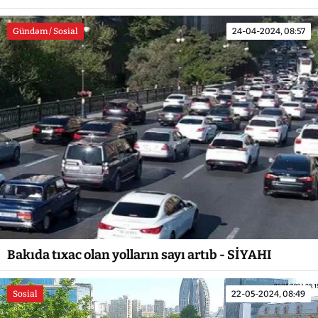
Gündəm / Sosial
24-04-2024, 08:57
Bakıda tıxac olan yolların sayı artıb - SİYAHI
Sosial
22-05-2024, 08:49