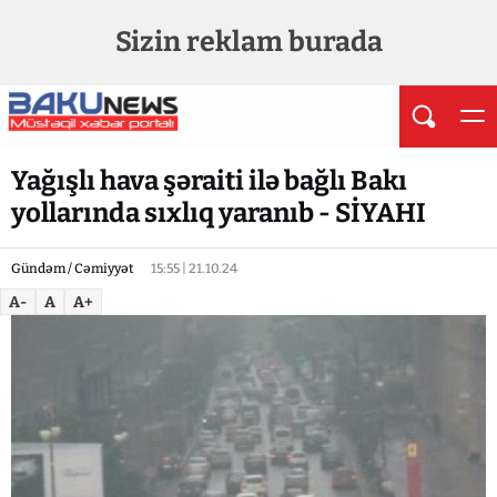
Sizin reklam burada
Yağışlı hava şəraiti ilə bağlı Bakı
yollarında sıxlıq yaranıb - SİYAHI
Gündəm / Cəmiyyət
15:55 | 21.10.24
A-
A
A+