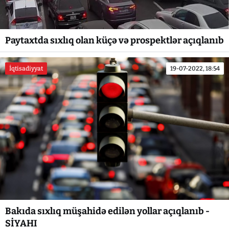
Paytaxtda sıxlıq olan küçə və prospektlər açıqlanıb
İqtisadiyyat
19-07-2022, 18:54
Bakıda sıxlıq müşahidə edilən yollar açıqlanıb -
SİYAHI