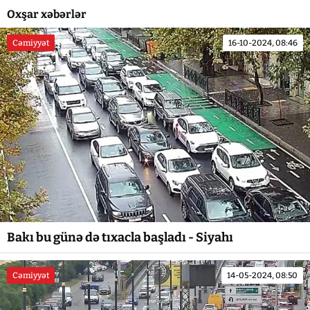
Oxşar xəbərlər
Cəmiyyət
16-10-2024, 08:46
Bakı bu günə də tıxacla başladı - Siyahı
Cəmiyyət
14-05-2024, 08:50