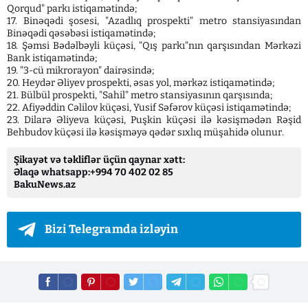
Qorqud" parkı istiqamətində;
17. Binəqədi şosesi, "Azadlıq prospekti" metro stansiyasından
Binəqədi qəsəbəsi istiqamətində;
18. Şəmsi Bədəlbəyli küçəsi, "Qış parkı"nın qarşısından Mərkəzi
Bank istiqamətində;
19. "3-cü mikrorayon" dairəsində;
20. Heydər Əliyev prospekti, əsas yol, mərkəz istiqamətində;
21. Bülbül prospekti, "Sahil" metro stansiyasının qarşısında;
22. Afiyəddin Cəlilov küçəsi, Yusif Səfərov küçəsi istiqamətində;
23. Dilarə Əliyeva küçəsi, Puşkin küçəsi ilə kəsişmədən Rəşid
Behbudov küçəsi ilə kəsişməyə qədər sıxlıq müşahidə olunur.
Şikayət və təkliflər üçün qaynar xətt:
Əlaqə whatsapp:+994 70 402 02 85
BakuNews.az
Bizi Telegramda izləyin