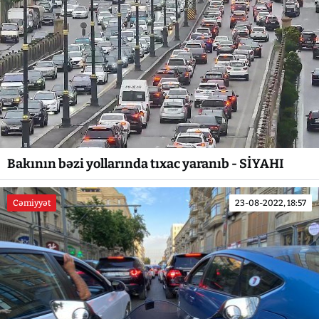
Bakının bəzi yollarında tıxac yaranıb - SİYAHI
Cəmiyyət
23-08-2022, 18:57