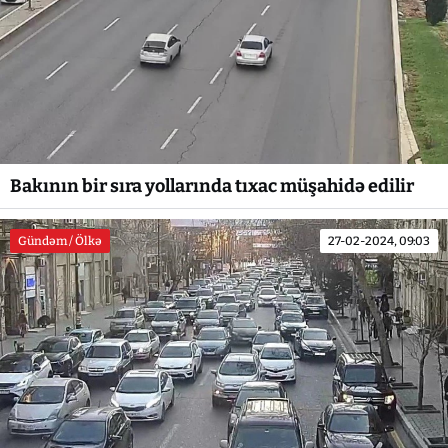
Bakının bir sıra yollarında tıxac müşahidə edilir
Gündəm / Ölkə
27-02-2024, 09:03