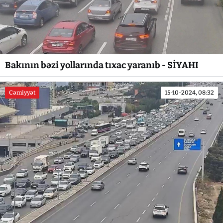
Bakının bəzi yollarında tıxac yaranıb - SİYAHI
Cəmiyyət
15-10-2024, 08:32