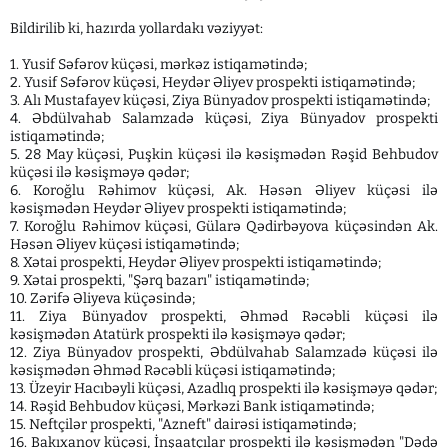
Bildirilib ki, hazırda yollardakı vəziyyət:
1. Yusif Səfərov küçəsi, mərkəz istiqamətində;
2. Yusif Səfərov küçəsi, Heydər Əliyev prospekti istiqamətində;
3. Alı Mustafayev küçəsi, Ziya Bünyadov prospekti istiqamətində;
4. Əbdülvahab Salamzadə küçəsi, Ziya Bünyadov prospekti
istiqamətində;
5. 28 May küçəsi, Puşkin küçəsi ilə kəsişmədən Rəşid Behbudov
küçəsi ilə kəsişməyə qədər;
6. Koroğlu Rəhimov küçəsi, Ak. Həsən Əliyev küçəsi ilə
kəsişmədən Heydər Əliyev prospekti istiqamətində;
7. Koroğlu Rəhimov küçəsi, Gülarə Qədirbəyova küçəsindən Ak.
Həsən Əliyev küçəsi istiqamətində;
8. Xətai prospekti, Heydər Əliyev prospekti istiqamətində;
9. Xətai prospekti, "Şərq bazarı" istiqamətində;
10. Zərifə Əliyeva küçəsində;
11. Ziya Bünyadov prospekti, Əhməd Rəcəbli küçəsi ilə
kəsişmədən Atatürk prospekti ilə kəsişməyə qədər;
12. Ziya Bünyadov prospekti, Əbdülvahab Salamzadə küçəsi ilə
kəsişmədən Əhməd Rəcəbli küçəsi istiqamətində;
13. Üzeyir Hacıbəyli küçəsi, Azadlıq prospekti ilə kəsişməyə qədər;
14. Rəşid Behbudov küçəsi, Mərkəzi Bank istiqamətində;
15. Neftçilər prospekti, "Azneft" dairəsi istiqamətində;
16. Bakıxanov küçəsi, İnşaatçılar prospekti ilə kəsişmədən "Dədə