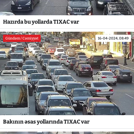
Hazırda bu yollarda TIXAC var
Gündəm / Cəmiyyət
16-04-2024, 08:49
Bakının əsas yollarında TIXAC var