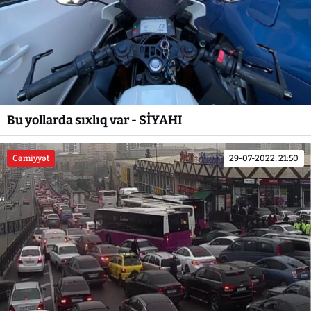
Bu yollarda sıxlıq var - SİYAHI
Cəmiyyət
29-07-2022, 21:50