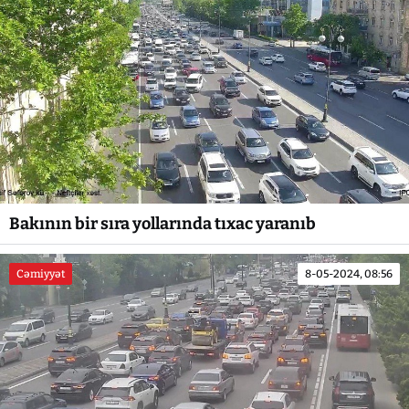
Bakının bir sıra yollarında tıxac yaranıb
Cəmiyyət
8-05-2024, 08:56