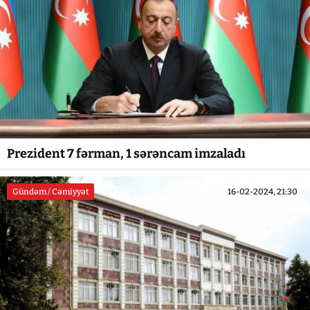
Prezident 7 fərman, 1 sərəncam imzaladı
Gündəm / Cəmiyyət
16-02-2024, 21:30