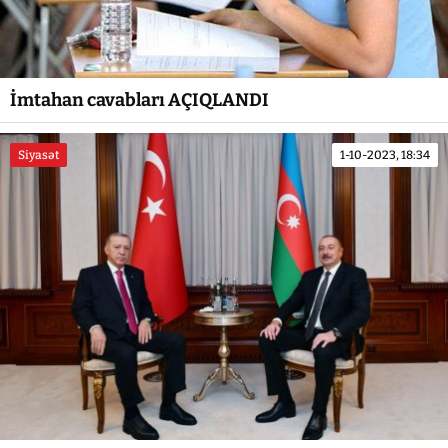
İmtahan cavabları AÇIQLANDI
Siyasət
1-10-2023, 18:34