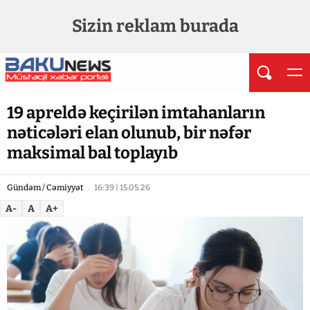
Sizin reklam burada
19 apreldə keçirilən imtahanların
nəticələri elan olunub, bir nəfər
maksimal bal toplayıb
Gündəm / Cəmiyyət
16:39 | 15.05.26
A-
A
A+