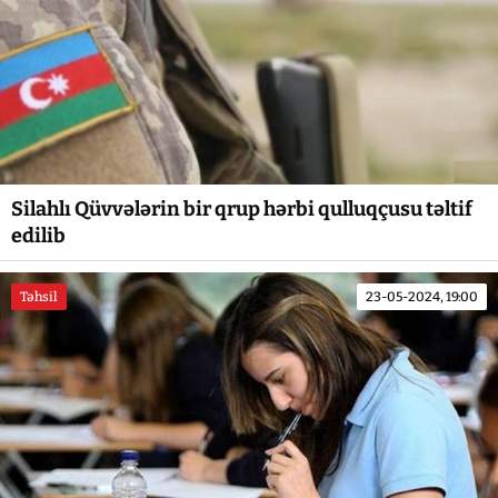
Silahlı Qüvvələrin bir qrup hərbi qulluqçusu təltif
edilib
Təhsil
23-05-2024, 19:00