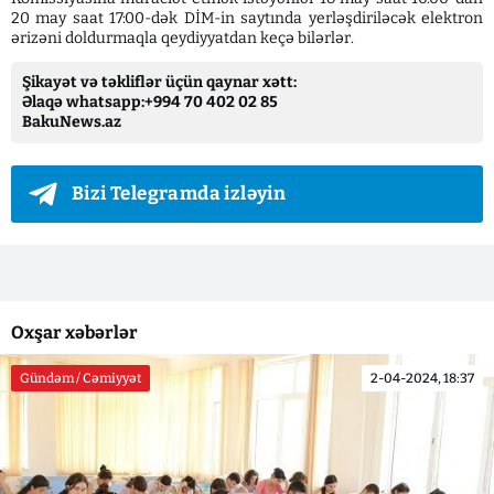
20 may saat 17:00-dək DİM-in saytında yerləşdiriləcək elektron
ərizəni doldurmaqla qeydiyyatdan keçə bilərlər.
Şikayət və təkliflər üçün qaynar xətt:
Əlaqə whatsapp:+994 70 402 02 85
BakuNews.az
Bizi Telegramda izləyin
Oxşar xəbərlər
Gündəm / Cəmiyyət
2-04-2024, 18:37