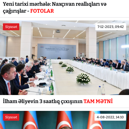
Yeni tarixi mərhələ: Naxçıvan reallıqları və
çağırışlar -
FOTOLAR
Siyasət
7-12-2023, 09:42
İlham Əliyevin 3 saatlıq çıxışının
TAM MƏTNİ
Siyasət
4-08-2022, 14:10