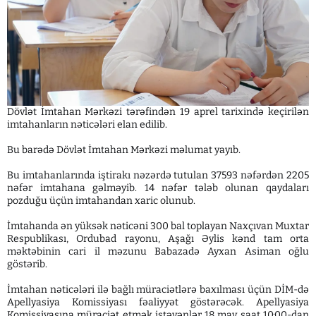
Dövlət İmtahan Mərkəzi tərəfindən 19 aprel tarixində keçirilən
imtahanların nəticələri elan edilib.
Bu barədə Dövlət İmtahan Mərkəzi məlumat yayıb.
Bu imtahanlarında iştirakı nəzərdə tutulan 37593 nəfərdən 2205
nəfər imtahana gəlməyib. 14 nəfər tələb olunan qaydaları
pozduğu üçün imtahandan xaric olunub.
İmtahanda ən yüksək nəticəni 300 bal toplayan Naxçıvan Muxtar
Respublikası, Ordubad rayonu, Aşağı Əylis kənd tam orta
məktəbinin cari il məzunu Babazadə Ayxan Asiman oğlu
göstərib.
İmtahan nəticələri ilə bağlı müraciətlərə baxılması üçün DİM-də
Apellyasiya Komissiyası fəaliyyət göstərəcək. Apellyasiya
Komissiyasına müraciət etmək istəyənlər 18 may saat 10:00-dan