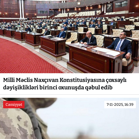
Milli Məclis Naxçıvan Konstitusiyasına çoxsaylı
dəyişiklikləri birinci oxunuşda qəbul edib
Cəmiyyət
7-11-2025, 16:39