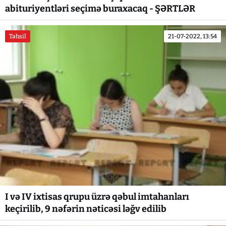
abituriyentləri seçimə buraxacaq - ŞƏRTLƏR
Təhsil
21-07-2022, 13:54
I və IV ixtisas qrupu üzrə qəbul imtahanları
keçirilib, 9 nəfərin nəticəsi ləğv edilib