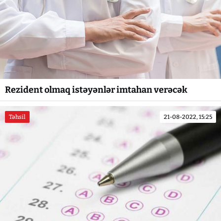
Rezident olmaq istəyənlər imtahan verəcək
Təhsil
21-08-2022, 15:25