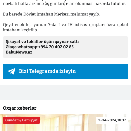
növbəti həftə ərzində (iş günləri) elan olunması nəzərdə tutulur.
Bu barədə Dövlət İmtahan Mərkəzi məlumat yayıb.
Qeyd edək ki, iyunun 7-də I və IV ixtisas qrupları üzrə qəbul
imtahanı keçirilib.
Şikayət və təkliflər üçün qaynar xətt:
Əlaqə whatsapp:+994 70 402 02 85
BakuNews.az
Bizi Telegramda izləyin
Oxşar xəbərlər
Gündəm / Cəmiyyət
2-04-2024, 18:37