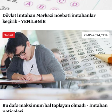
Dövlət İmtahan Mərkəzi növbəti imtahanlar
keçirib - YENİLƏNİB
Təhsil
21-05-2024, 17:14
Bu dəfə maksimum bal toplayan olmadı - İmtahan
nəticələri