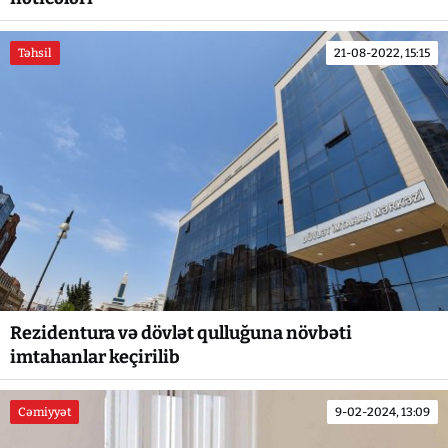
Təhsil
21-08-2022, 15:15
Rezidentura və dövlət qulluğuna növbəti
imtahanlar keçirilib
Cəmiyyət
9-02-2024, 13:09