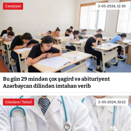
Cəmiyyət
3-05-2026, 12:30
Bu gün 29 mindən çox şagird və abituriyent
Azərbaycan dilindən imtahan verib
Gündəm / Təhsil
2-05-2024, 10:22