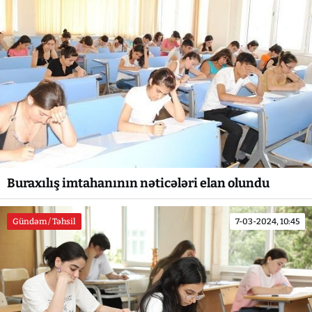
Buraxılış imtahanının nəticələri elan olundu
Gündəm / Təhsil
7-03-2024, 10:45