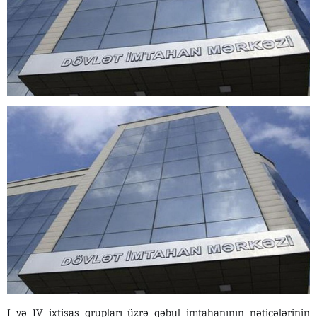
I və IV ixtisas qrupları üzrə qəbul imtahanının nəticələrinin