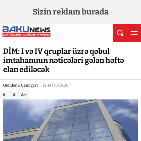
Sizin reklam burada
DİM: I və IV qruplar üzrə qəbul
imtahanının nəticələri gələn həftə
elan ediləcək
Gündəm / Cəmiyyət
12:14 | 18.06.26
A-
A
A+