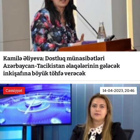
Kamilə Əliyeva: Dostluq münasibətləri
Azərbaycan-Tacikistan əlaqələrinin gələcək
inkişafına böyük töhfə verəcək
Cəmiyyət
14-04-2023, 20:46