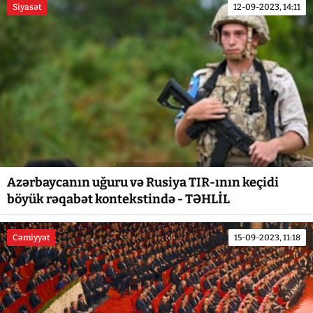
Siyasət
12-09-2023, 14:11
Azərbaycanın uğuru və Rusiya TIR-ının keçidi
böyük rəqabət kontekstində - TƏHLİL
Cəmiyyət
15-09-2023, 11:18