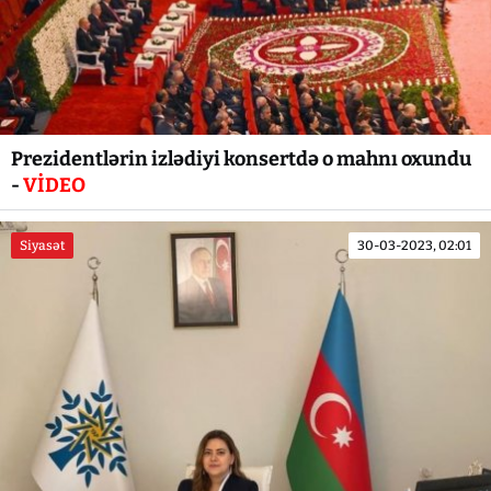
Prezidentlərin izlədiyi konsertdə o mahnı oxundu
-
VİDEO
Siyasət
30-03-2023, 02:01