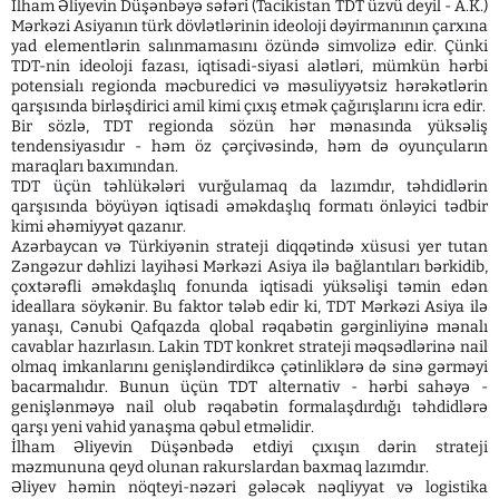
İlham Əliyevin Düşənbəyə səfəri (Tacikistan TDT üzvü deyil - A.K.)
Mərkəzi Asiyanın türk dövlətlərinin ideoloji dəyirmanının çarxına
yad elementlərin salınmamasını özündə simvolizə edir. Çünki
TDT-nin ideoloji fazası, iqtisadi-siyasi alətləri, mümkün hərbi
potensialı regionda məcburedici və məsuliyyətsiz hərəkətlərin
qarşısında birləşdirici amil kimi çıxış etmək çağırışlarını icra edir.
Bir sözlə, TDT regionda sözün hər mənasında yüksəliş
tendensiyasıdır - həm öz çərçivəsində, həm də oyunçuların
maraqları baxımından.
TDT üçün təhlükələri vurğulamaq da lazımdır, təhdidlərin
qarşısında böyüyən iqtisadi əməkdaşlıq formatı önləyici tədbir
kimi əhəmiyyət qazanır.
Azərbaycan və Türkiyənin strateji diqqətində xüsusi yer tutan
Zəngəzur dəhlizi layihəsi Mərkəzi Asiya ilə bağlantıları bərkidib,
çoxtərəfli əməkdaşlıq fonunda iqtisadi yüksəlişi təmin edən
ideallara söykənir. Bu faktor tələb edir ki, TDT Mərkəzi Asiya ilə
yanaşı, Cənubi Qafqazda qlobal rəqabətin gərginliyinə mənalı
cavablar hazırlasın. Lakin TDT konkret strateji məqsədlərinə nail
olmaq imkanlarını genişləndirdikcə çətinliklərə də sinə gərməyi
bacarmalıdır. Bunun üçün TDT alternativ - hərbi sahəyə -
genişlənməyə nail olub rəqabətin formalaşdırdığı təhdidlərə
qarşı yeni vahid yanaşma qəbul etməlidir.
İlham Əliyevin Düşənbədə etdiyi çıxışın dərin strateji
məzmununa qeyd olunan rakurslardan baxmaq lazımdır.
Əliyev həmin nöqteyi-nəzəri gələcək nəqliyyat və logistika