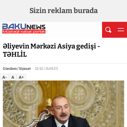
Sizin reklam burada
Əliyevin Mərkəzi Asiya gedişi -
TƏHLİL
Gündəm / Siyasət
12:52 | 15.09.23
A-
A
A+