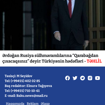
Ərdoğan Rusiya sülhməramlılarına “Qarabağdan
çıxacaqsınız” deyir: Türkiyənin hədəfləri -
TƏHLİL
Təsisçi: M Seyidov
Tel: (+99455) 402 02 85
Baş redaktor: Elnurə Tağıyeva
Tel: (+99455) 710-10-61
E-mail: Baku.news@mail.ru
Haqqımızda
Reklam
Əlaqə