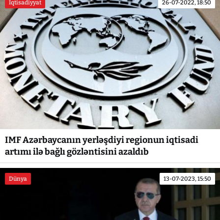
İqtisadiyyat
26-07-2022, 18:50
IMF Azərbaycanın yerləşdiyi regionun iqtisadi
artımı ilə bağlı gözləntisini azaldıb
Dünya
13-07-2023, 15:50