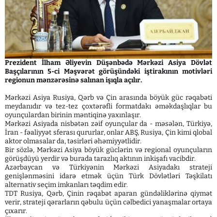
Prezident İlham Əliyevin Düşənbədə Mərkəzi Asiya Dövlət
Başçılarının 5-ci Məşvərət görüşündəki iştirakının motivləri
regionun mənzərəsinə salınan işıqla açılır.
Mərkəzi Asiya Rusiya, Qərb və Çin arasında böyük güc rəqabəti
meydanıdır və tez-tez çoxtərəfli formatdakı əməkdaşlıqlar bu
oyunçulardan birinin məntiqinə yaxınlaşır.
Mərkəzi Asiyada nisbətən zəif oyunçular da - məsələn, Türkiyə,
İran - fəaliyyət sferası qururlar, onlar ABŞ, Rusiya, Çin kimi qlobal
aktor olmasalar da, təsirləri əhəmiyyətlidir.
Bir sözlə, Mərkəzi Asiya böyük güclərin və regional oyunçuların
görüşdüyü yerdir və burada tarazlıq aktının inkişafı vacibdir.
Azərbaycan və Türkiyənin Mərkəzi Asiyadakı strateji
genişlənməsini idarə etmək üçün Türk Dövlətləri Təşkilatı
alternativ seçim imkanları təqdim edir.
TDT Rusiya, Qərb, Çinin rəqabət aparan gündəliklərinə qiymət
verir, strateji qərarların qəbulu üçün cəlbedici yanaşmalar ortaya
çıxarır.