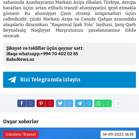
sahəsində Azərbaycanın Mərkəzi Asiya ölkələri, Türkiyə, Avropa
bazarları üçün artan etibarlı tranzit əhəmiyyətini qeyd etməklə
göstərir. Bu əhəmiyyət Çinin strateji istiqamətləri üçün
cəlbedicidir, çünki Mərkəzi Asiya və Cənubi Qafqaz arasındakı
əlaqələrin dinamikası “Rəqəmsal İpək Yolu” layihəsi, Şərq-Qərb
Beynəlxalq Nəqliyyat Marşrutunun şaxələnməsinə töhfə
verəcək.
Şikayət və təkliflər üçün qaynar xətt:
Əlaqə whatsapp:+994 70 402 02 85
BakuNews.az
Bizi Telegramda izləyin
Oxşar xəbərlər
Gündəm / Siyasət
14-09-2023, 16:19