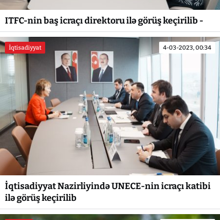
ITFC-nin baş icraçı direktoru ilə görüş keçirilib -
İqtisadiyyat
4-03-2023, 00:34
İqtisadiyyat Nazirliyində UNECE-nin icraçı katibi
ilə görüş keçirilib