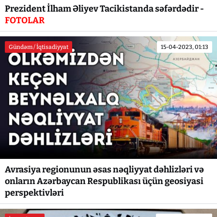
Prezident İlham Əliyev Tacikistanda səfərdədir -
FOTOLAR
Gündəm / İqtisadiyyat
15-04-2023, 01:13
Avrasiya regionunun əsas nəqliyyat dəhlizləri və
onların Azərbaycan Respublikası üçün geosiyasi
perspektivləri