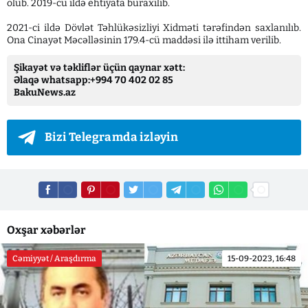
olub. 2019-cu ildə ehtiyata buraxılıb.
2021-ci ildə Dövlət Təhlükəsizliyi Xidməti tərəfindən saxlanılıb.
Ona Cinayət Məcəlləsinin 179.4-cü maddəsi ilə ittiham verilib.
Şikayət və təkliflər üçün qaynar xətt:
Əlaqə whatsapp:+994 70 402 02 85
BakuNews.az
Bizi Telegramda izləyin
Oxşar xəbərlər
Cəmiyyət / Araşdırma
15-09-2023, 16:48