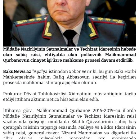
Müdafiə Nazirliyinin Satınalmalar və Təchizat İdarəsinin həbsdə
olan sabiq rəisi, ehtiyatda olan polkovnik Məlikməmməd
Qurbanovun cinayət işi üzrə məhkəmə prosesi davam etdirilib.
BakuNews.az
"Apa"ya istinadən xəbər verir ki, bu gün Bakı Hərbi
Məhkəməsində hakim Rafiq Abbasovun sədrliyi ilə keçirilən
prosesdə məhkəmə istintaqı açıq elan olunub.
Prokuror Dövlət Təhlükəsizliyi Xidmətinin müstəntiqinin tərtib
etdiyi ittiham aktının nəticə hissəsini elan edib.
İttihama görə, Məlikməmməd Qurbanov 2015-2019-cu illərdə
Müdafiə Nazirliyinin Satınalmalar və Təchizat İdarəsinin rəisi
vəzifəsində çalışdığı müddətdə Silahlı Qüvvələrinin sabiq baş
qərargah rəisinin tapşırığı əsasında Maliyyə və Büdcə İdarəsinin
sabiq rəisi, general-mayor Nizami Məmmədov və digərləri ilə
əlbir olaraq milyonlarla manatdan çox mənimsədə