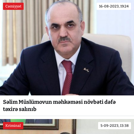
Cəmiyyət
16-08-2023, 19:24
Səlim Müslümovun məhkəməsi növbəti dəfə
təxirə salınıb
Kriminal
5-09-2023, 13:38