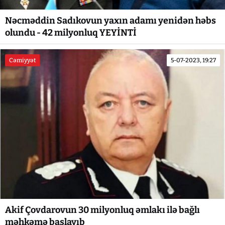
Nəcməddin Sadıkovun yaxın adamı yenidən həbs
olundu - 42 milyonluq YEYİNTİ
Cəmiyyət
5-07-2023, 19:27
Akif Çovdarovun 30 milyonluq əmlakı ilə bağlı
məhkəmə başlayıb