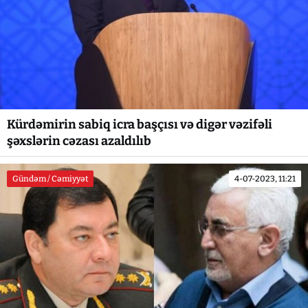
Kürdəmirin sabiq icra başçısı və digər vəzifəli
şəxslərin cəzası azaldılıb
Gündəm / Cəmiyyət
4-07-2023, 11:21