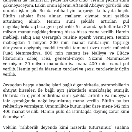
çalışsalar da, hamısı bir şəxsə məxsus olub: “Həmin şəxsin adını
çəkməyəcəyəm. Lakin onun işlərini Aftandil Abdıyev görürdü. Biz
onunla işləmişik. Bu da rəhbərliyin tapşırığı ilə həyata keçib.
Bütün sahələr üzrə alınan malların qiyməti süni şəkildə
artırılaraq alınıb. Həmin süni şəkildə artırılan pul
nağdılaşdırılaraq bizə geri qaytarılıb. 5 il ərzində şirkətlərdən 20
milyon manat nağdılaşdıraraq hissə-hissə mənə verilib. Həmin
məbləği sabiq Baş Qərargah rəisinə aparıb vermişəm. Həmin
məbləğdən 1 milyon 200 min manat rəhbərliyin tapşırığı
dünyasını dəyişmiş maddi-texniki təminat üzrə nazir müavini
Fuad Məmmədova, 800 min manatı isə Maliyyə və Büdcə
İdarəsinin sabiq rəisi, general-mayor Nizami Məmmədov
vermişəm. 20 milyon manatdan isə mənə 400 min manat pul
verilib. Həmin pul da idarənin xərcləri və şəxsi xərclərimiz üçün
verilib.
Ərzaqdan başqa, abadlıq işləri bağlı digər şirkətlə, avtomobillərin
ehtiyat hissələri ilə bağlı ayrı şirkətlərlə əməkdaşlıq etmişik.
Onlarda da qiymətləndirilmə süni şəkildə artırılıb və müəyyən
faiz qarşılığında nağdılaşdırılaraq mənə verilib. Bütün pulları
rəhbərliyə vermişəm. Ümumilikdə bütün işlər üzrə mənə 542 min
400 manat verilib. Həmin pulu da istintaqda dəymiş zərər kimi
ödəmişəm”.
Vəkilin “rəhbərlik deyəndə kimi nəzərdə tutursunuz” sualına