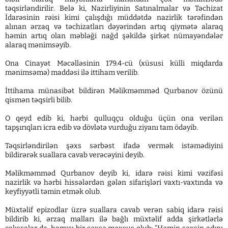
təqsirləndirilir. Belə ki, Nazirliyinin Satınalmalar və Təchizat
İdarəsinin rəisi kimi çalışdığı müddətdə nazirlik tərəfindən
alınan ərzaq və təchizatları dəyərindən artıq qiymətə alaraq
həmin artıq olan məbləği nağd şəkildə şirkət nümayəndələr
alaraq mənimsəyib.
Ona Cinayət Məcəlləsinin 179.4-cü (xüsusi külli miqdarda
mənimsəmə) maddəsi ilə ittiham verilib.
İttihama münasibət bildirən Məlikməmməd Qurbanov özünü
qismən təqsirli bilib.
O qeyd edib ki, hərbi qulluqçu olduğu üçün ona verilən
tapşırıqları icra edib və dövlətə vurduğu ziyanı tam ödəyib.
Təqsirləndirilən şəxs sərbəst ifadə vermək istəmədiyini
bildirərək suallara cavab verəcəyini deyib.
Məlikməmməd Qurbanov deyib ki, idarə rəisi kimi vəzifəsi
nazirlik və hərbi hissələrdən gələn sifarişləri vaxtı-vaxtında və
keyfiyyətli təmin etmək olub.
Müxtəlif epizodlar üzrə suallara cavab verən sabiq idarə rəisi
bildirib ki, ərzaq malları ilə bağlı müxtəlif adda şirkətlərlə