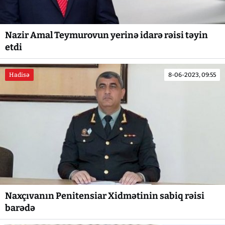
Nazir Amal Teymurovun yerinə idarə rəisi təyin
etdi
Hadisə
8-06-2023, 09:55
Naxçıvanın Penitensiar Xidmətinin sabiq rəisi
barədə