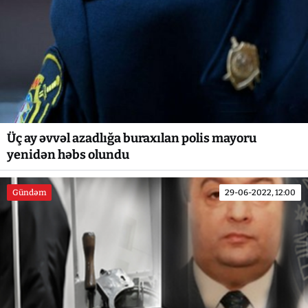
Üç ay əvvəl azadlığa buraxılan polis mayoru
yenidən həbs olundu
Gündəm
29-06-2022, 12:00