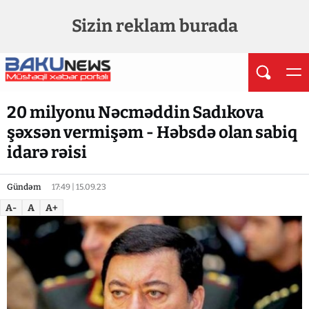
Sizin reklam burada
20 milyonu Nəcməddin Sadıkova
şəxsən vermişəm - Həbsdə olan sabiq
idarə rəisi
Gündəm
17:49 | 15.09.23
A-
A
A+