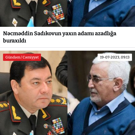
Nəcməddin Sadıkovun yaxın adamı azadlığa
buraxıldı
Gündəm / Cəmiyyət
19-07-2023, 09:13