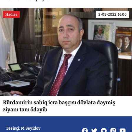
Hadisə
2-08-2022, 16:00
Kürdəmirin sabiq icra başçısı dövlətə dəymiş
ziyanı tam ödəyib
Təsisçi: M Seyidov