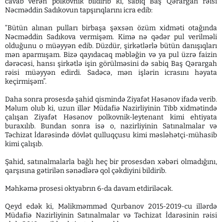
cavab verən polkovnik bildirib ki, sabiq Baş Qərargah rəisi
Nəcməddin Sadıkovun tapşırıqlarını icra edib:
“Bütün alınan pulları birbaşa şəxsən özüm xidməti otağında
Nəcməddin Sadıkova vermişəm. Kimə nə qədər pul verilməli
olduğunu o müəyyən edib. Düzdür, şirkətlərlə bütün danışıqları
mən aparmışam. Bizə qayıdacaq məbləğin və ya pul üzrə faizin
dərəcəsi, hansı şirkətlə işin görülməsini də sabiq Baş Qərargah
rəisi müəyyən edirdi. Sadəcə, mən işlərin icrasını həyata
keçirmişəm”.
Daha sonra prosesdə şahid qismində Ziyafət Həsənov ifadə verib.
Məlum olub ki, uzun illər Müdafiə Nazirliyinin Tibb xidmətində
çalışan Ziyafət Həsənov polkovnik-leytenant kimi ehtiyata
buraxılıb. Bundan sonra isə o, nazirliyinin Satınalmalar və
Təchizat İdarəsində dövlət qulluqçusu kimi məsləhətçi-mühasib
kimi çalışıb.
Şahid, satınalmalarla bağlı heç bir prosesdən xəbəri olmadığını,
qarşısına gətirilən sənədlərə qol çəkdiyini bildirib.
Məhkəmə prosesi oktyabrın 6-da davam etdiriləcək.
Qeyd edək ki, Məlikməmməd Qurbanov 2015-2019-cu illərdə
Müdafiə Nazirliyinin Satınalmalar və Təchizat İdarəsinin rəisi