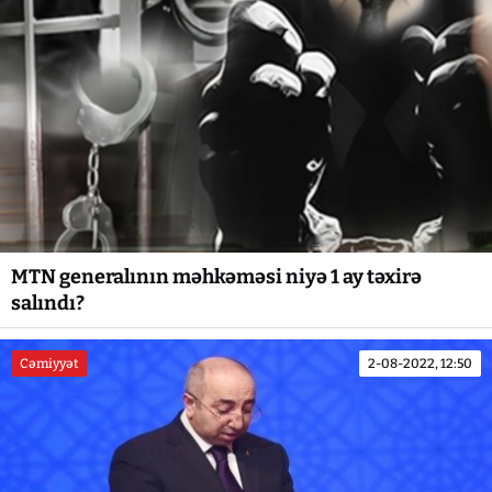
MTN generalının məhkəməsi niyə 1 ay təxirə
salındı?
Cəmiyyət
2-08-2022, 12:50