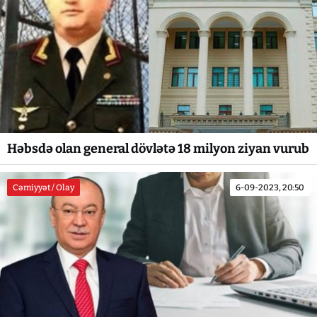
Həbsdə olan general dövlətə 18 milyon ziyan vurub
Cəmiyyət / Olay
6-09-2023, 20:50