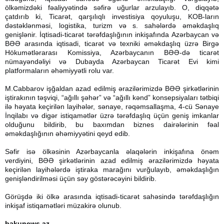
ölkəmizdəki fəaliyyətində səfirə uğurlar arzulayıb. O, diqqətə
çatdırıb ki, Ticarət, qarşılıqlı investisiya qoyuluşu, KOB-ların
dəstəklənməsi, logistika, turizm və s. sahələrdə əməkdaşlıq
genişlənir. İqtisadi-ticarət tərəfdaşlığının inkişafında Azərbaycan və
BƏƏ arasında iqtisadi, ticarət və texniki əməkdaşlıq üzrə Birgə
Hökumətlərarası Komissiya, Azərbaycanın BƏƏ-də ticarət
nümayəndəliyi və Dubayda Azərbaycan Ticarət Evi kimi
platformaların əhəmiyyətli rolu var.
M.Cabbarov işğaldan azad edilmiş ərazilərimizdə BƏƏ şirkətlərinin
iştirakının təşviqi, “ağıllı şəhər” və “ağıllı kənd” konsepsiyaları tətbiqi
ilə həyata keçirilən layihələr, sənaye, rəqəmsallaşma, 4-cü Sənaye
İnqilabı və digər istiqamətlər üzrə tərəfdaşlıq üçün geniş imkanlar
olduğunu bildirib, bu baxımdan biznes dairələrinin fəal
əməkdaşlığının əhəmiyyətini qeyd edib.
Səfir isə ölkəsinin Azərbaycanla əlaqələrin inkişafına önəm
verdiyini, BƏƏ şirkətlərinin azad edilmiş ərazilərimizdə həyata
keçirilən layihələrdə iştiraka marağını vurğulayıb, əməkdaşlığın
genişləndirilməsi üçün səy göstərəcəyini bildirib.
Görüşdə iki ölkə arasında iqtisadi-ticarət sahəsində tərəfdaşlığın
inkişaf istiqamətləri müzakirə olunub.
bakunews.az