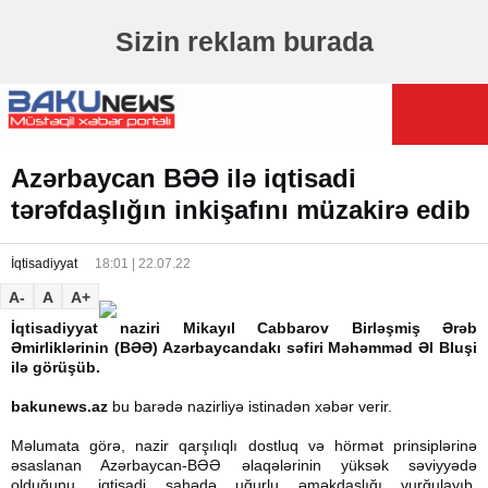
Sizin reklam burada
Azərbaycan BƏƏ ilə iqtisadi
tərəfdaşlığın inkişafını müzakirə edib
İqtisadiyyat
18:01 | 22.07.22
A-
A
A+
İqtisadiyyat naziri Mikayıl Cabbarov Birləşmiş Ərəb
Əmirliklərinin (BƏƏ) Azərbaycandakı səfiri Məhəmməd Əl Bluşi
ilə görüşüb.
bakunews.az
bu barədə nazirliyə istinadən xəbər verir.
Məlumata görə, nazir qarşılıqlı dostluq və hörmət prinsiplərinə
əsaslanan Azərbaycan-BƏƏ əlaqələrinin yüksək səviyyədə
olduğunu, iqtisadi sahədə uğurlu əməkdaşlığı vurğulayıb,