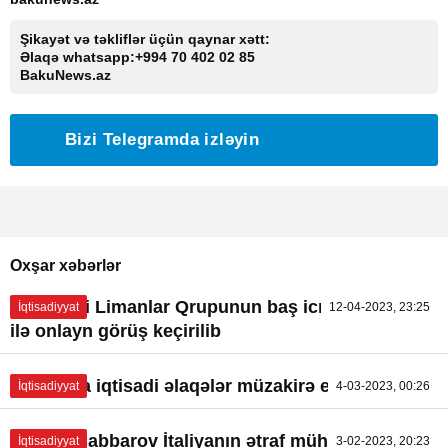
Şikayət və təkliflər üçün qaynar xətt:
Əlaqə whatsapp:+994 70 402 02 85
BakuNews.az
Bizi Telegramda izləyin
Oxşar xəbərlər
Əbu-Dabi Limanlar Qrupunun baş icraçı direktoru
İqtisadiyyat
12-04-2023, 23:25
ilə onlayn görüş keçirilib
Belarusla iqtisadi əlaqələr müzakirə edilib
İqtisadiyyat
4-03-2023, 00:26
Mikayıl Cabbarov İtaliyanın ətraf mühit və enerji
İqtisadiyyat
3-02-2023, 20:23