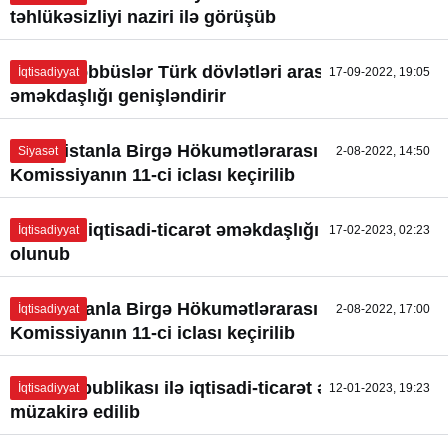
təhlükəsizliyi naziri ilə görüşüb
Yeni təşəbbüslər Türk dövlətləri arasında
İqtisadiyyat
17-09-2022, 19:05
əməkdaşlığı genişləndirir
Özbəkistanla Birgə Hökumətlərarası
Siyasət
2-08-2022, 14:50
Komissiyanın 11-ci iclası keçirilib
Polşa ilə iqtisadi-ticarət əməkdaşlığı müzakirə
İqtisadiyyat
17-02-2023, 02:23
olunub
Özbəkistanla Birgə Hökumətlərarası
İqtisadiyyat
2-08-2022, 17:00
Komissiyanın 11-ci iclası keçirilib
Çex Respublikası ilə iqtisadi-ticarət əlaqələri
İqtisadiyyat
12-01-2023, 19:23
müzakirə edilib