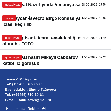
İqtisadiyyat Nazirliyində Almaniya səfiri ilə görüş
İqtisadiyyat
28-09-2022, 17:54
Azərbaycan-İsveçrə Birgə Komissiyasının növbəti
Siyasət
14-12-2022, 15:07
iclası keçirilib
ABŞ ilə iqtisadi-ticarət əməkdaşlığı müzakirə
İqtisadiyyat
4-04-2023, 21:45
olunub - FOTO
İqtisadiyyat naziri Mikayıl Cabbarov TDT-nin Baş
İqtisadiyyat
17-12-2022, 07:21
katibi ilə görüşüb
Təsisçi: M Seyidov
Tel: (+99455) 402 02 85
Baş redaktor: Elnurə Tağıyeva
Tel: (+99455) 710-10-61
E-mail: Baku.news@mail.ru
Haqqımızda
Reklam
Əlaqə