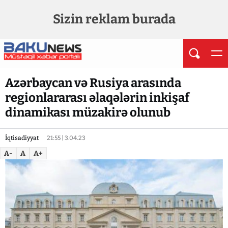
Sizin reklam burada
Azərbaycan və Rusiya arasında
regionlararası əlaqələrin inkişaf
dinamikası müzakirə olunub
İqtisadiyyat
21:55 | 3.04.23
A-
A
A+