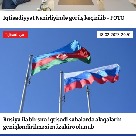
İqtisadiyyat Nazirliyində görüş keçirilib - FOTO
İqtisadiyyat
18-02-2023, 20:50
Rusiya ilə bir sıra iqtisadi sahələrdə əlaqələrin
genişləndirilməsi müzakirə olunub