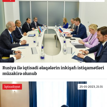
Rusiya ilə iqtisadi əlaqələrin inkişafı istiqamətləri
müzakirə olunub
İqtisadiyyat
25-01-2023, 21:31