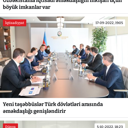
Özbəkistanla iqtisadi əməkdaşlığın inkişafı üçün
böyük imkanlar var
İqtisadiyyat
17-09-2022, 19:05
Yeni təşəbbüslər Türk dövlətləri arasında
əməkdaşlığı genişləndirir
Dünya
5-10-2022, 18:23