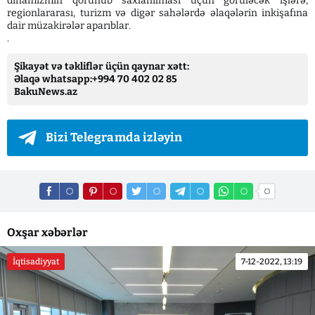
dinamizmin qorunub saxlanılması üçün görüləcək işlərə,
regionlararası, turizm və digər sahələrdə əlaqələrin inkişafına
dair müzakirələr aparıblar.
.
Şikayət və təkliflər üçün qaynar xətt:
Əlaqə whatsapp:+994 70 402 02 85
BakuNews.az
Bizi Telegramda izləyin
Oxşar xəbərlər
İqtisadiyyat
7-12-2022, 13:19