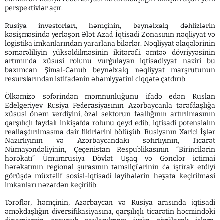
perspektivlər açır.
Rusiya investorları, həmçinin, beynəlxalq dəhlizlərin
kəsişməsində yerləşən Ələt Azad İqtisadi Zonasının nəqliyyat və
logistika imkanlarından yararlana bilərlər. Nəqliyyat əlaqələrinin
səmərəliliyin yüksəldilməsinin ikitərəfli əmtəə dövriyyəsinin
artımında xüsusi rolunu vurğulayan iqtisadiyyat naziri bu
baxımdan Şimal-Cənub beynəlxalq nəqliyyat marşrutunun
resurslarından istifadənin əhəmiyyətini diqqətə çatdırıb.
Ölkəmizə səfərindən məmnunluğunu ifadə edən Ruslan
Edelgeriyev Rusiya Federasiyasının Azərbaycanla tərəfdaşlığa
xüsusi önəm verdiyini, özəl sektorun fəallığının artırılmasının
qarşılıqlı faydalı inkişafda rolunu qeyd edib, iqtisadi potensialın
reallaşdırılmasına dair fikirlərini bölüşüb. Rusiyanın Xarici İşlər
Nazirliyinin və Azərbaycandakı səfirliyinin, Ticarət
Nümayəndəliyinin, Çeçenistan Respublikasının “Birincilərin
hərəkatı” Ümumrusiya Dövlət Uşaq və Gənclər ictimai
hərəkatının regional şurasının təmsilçilərinin də iştirak etdiyi
görüşdə müxtəlif sosial-iqtisadi layihələrin həyata keçirilməsi
imkanları nəzərdən keçirilib.
Tərəflər, həmçinin, Azərbaycan və Rusiya arasında iqtisadi
əməkdaşlığın diversifikasiyasına, qarşılıqlı ticarətin həcmindəki