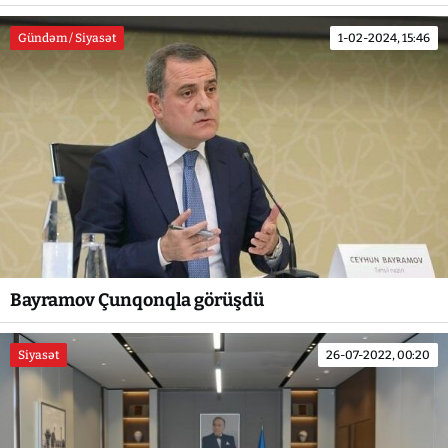
Gündəm / Siyasət
1-02-2024, 15:46
Bayramov Çunqonqla görüşdü
Siyasət
26-07-2022, 00:20