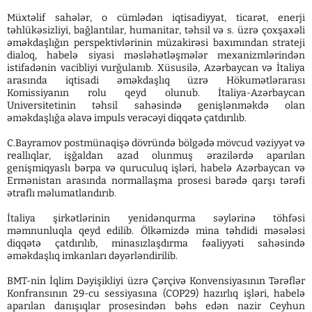
Müxtəlif sahələr, o cümlədən iqtisadiyyat, ticarət, enerji
təhlükəsizliyi, bağlantılar, humanitar, təhsil və s. üzrə çoxşaxəli
əməkdaşlığın perspektivlərinin müzakirəsi baxımından strateji
dialoq, habelə siyasi məsləhətləşmələr mexanizmlərindən
istifadənin vacibliyi vurğulanıb. Xüsusilə, Azərbaycan və İtaliya
arasında iqtisadi əməkdaşlıq üzrə Hökumətlərarası
Komissiyanın rolu qeyd olunub. İtaliya-Azərbaycan
Universitetinin təhsil sahəsində genişlənməkdə olan
əməkdaşlığa əlavə impuls verəcəyi diqqətə çatdırılıb.
C.Bayramov postmünaqişə dövründə bölgədə mövcud vəziyyət və
reallıqlar, işğaldan azad olunmuş ərazilərdə aparılan
genişmiqyaslı bərpa və quruculuq işləri, habelə Azərbaycan və
Ermənistan arasında normallaşma prosesi barədə qarşı tərəfi
ətraflı məlumatlandırıb.
İtaliya şirkətlərinin yenidənqurma səylərinə töhfəsi
məmnunluqla qeyd edilib. Ölkəmizdə mina təhdidi məsələsi
diqqətə çatdırılıb, minasızlaşdırma fəaliyyəti sahəsində
əməkdaşlıq imkanları dəyərləndirilib.
BMT-nin İqlim Dəyişikliyi üzrə Çərçivə Konvensiyasının Tərəflər
Konfransının 29-cu sessiyasına (COP29) hazırlıq işləri, habelə
aparılan danışıqlar prosesindən bəhs edən nazir Ceyhun