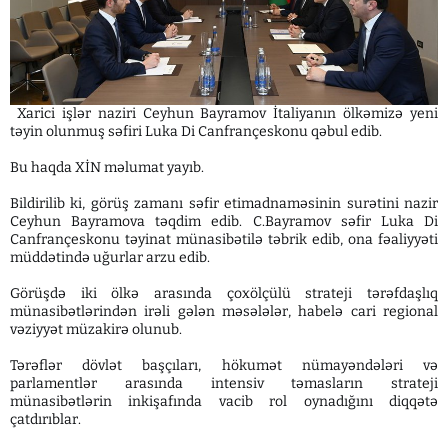
Xarici işlər naziri Ceyhun Bayramov İtaliyanın ölkəmizə yeni
təyin olunmuş səfiri Luka Di Canfrançeskonu qəbul edib.
Bu haqda XİN məlumat yayıb.
Bildirilib ki, görüş zamanı səfir etimadnaməsinin surətini nazir
Ceyhun Bayramova təqdim edib. C.Bayramov səfir Luka Di
Canfrançeskonu təyinat münasibətilə təbrik edib, ona fəaliyyəti
müddətində uğurlar arzu edib.
Görüşdə iki ölkə arasında çoxölçülü strateji tərəfdaşlıq
münasibətlərindən irəli gələn məsələlər, habelə cari regional
vəziyyət müzakirə olunub.
Tərəflər dövlət başçıları, hökumət nümayəndələri və
parlamentlər arasında intensiv təmasların strateji
münasibətlərin inkişafında vacib rol oynadığını diqqətə
çatdırıblar.