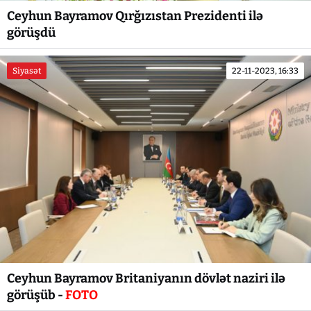
Ceyhun Bayramov Qırğızıstan Prezidenti ilə
görüşdü
Siyasət
22-11-2023, 16:33
Ceyhun Bayramov Britaniyanın dövlət naziri ilə
görüşüb -
FOTO