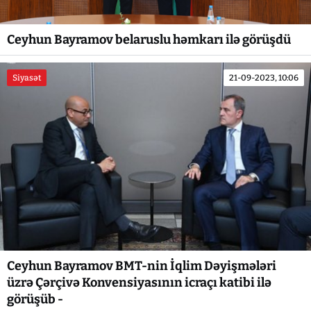
Ceyhun Bayramov belaruslu həmkarı ilə görüşdü
Siyasət
21-09-2023, 10:06
Ceyhun Bayramov BMT-nin İqlim Dəyişmələri
üzrə Çərçivə Konvensiyasının icraçı katibi ilə
görüşüb -