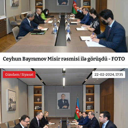
Ceyhun Bayramov Misir rəsmisi ilə görüşdü - FOTO
Gündəm / Siyasət
22-02-2024, 17:35