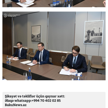
Şikayət və təkliflər üçün qaynar xətt:
Əlaqə whatsapp:+994 70 402 02 85
BakuNews.az