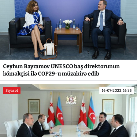
Ceyhun Bayramov UNESCO baş direktorunun
köməkçisi ilə COP29-u müzakirə edib
Siyasət
16-07-2022, 16:35