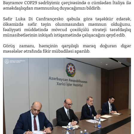
Bayramov COP29 sədrliyimiz çərçivəsində o cümlədən İtaliya ilə
əməkdaşlıqdan məmnunluq duyacağımızı bildirib.
Səfir Luka Di Canfrançesko qəbula görə təşəkkür edərək,
ölkəmizdə səfir təyin olunmasından məmnun olduğunu,
fəaliyyəti müddətində mövcud çoxölçülü strateji tərəfdaşlıq
münasibətlərinin inkişafı istiqamətində çalışacağını qeyd edib.
Görüş zamanı, həmçinin qarşılıqlı maraq doğuran digər
məsələlər ətrafında fikir mübadiləsi aparılıb.