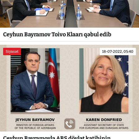
Ceyhun Bayramov Toivo Klaarı qəbul edib
Siyasət
18-07-2022, 05:40
Ceyhun Bayramovla ABŞ dövlət katibinin