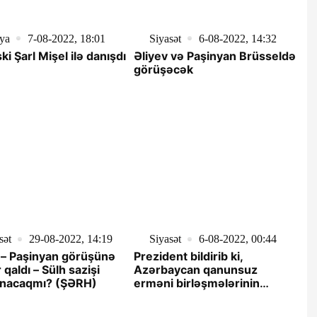
ya
7-08-2022, 18:01
Siyasət
6-08-2022, 14:32
ki Şarl Mişel ilə danışdı
Əliyev və Paşinyan Brüsseldə
görüşəcək
sət
29-08-2022, 14:19
Siyasət
6-08-2022, 00:44
 – Paşinyan görüşünə
Prezident bildirib ki,
 qaldı – Sülh sazişi
Azərbaycan qanunsuz
anacaqmı? (ŞƏRH)
erməni birləşmələrinin
ərazilərdən çıxarılmasını
dəfələrlə gündəliyə gətirib