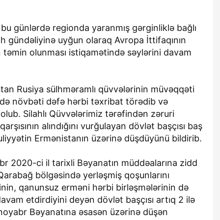
 bu günlərdə regionda yaranmış gərginliklə bağlı
sülh gündəliyinə uyğun olaraq Avropa İttifaqının
in təmin olunması istiqamətində səylərini davam
stan Rusiya sülhməramlı qüvvələrinin müvəqqəti
ndə növbəti dəfə hərbi təxribat törədib və
lub. Silahlı Qüvvələrimiz tərəfindən zəruri
qarşısının alındığını vurğulayan dövlət başçısı baş
liyyətin Ermənistanın üzərinə düşdüyünü bildirib.
br 2020-ci il tarixli Bəyanatın müddəalarına zidd
arabağ bölgəsində yerləşmiş qoşunlarını
nin, qanunsuz erməni hərbi birləşmələrinin də
vam etdirdiyini deyən dövlət başçısı artıq 2 ilə
noyabr Bəyanatına əsasən üzərinə düşən