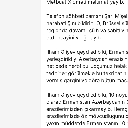
Mətbuat Xidməti məlumat yayıb.
Telefon söhbəti zamanı Şarl Mişel
narahatlığını bildirib. O, Brüssel 
regionda davamlı sülh və sabitliy
etdirəcəyini vurğulayıb.
İlham Əliyev qeyd edib ki, Erməni
yerləşdirildiyi Azərbaycan ərazisi
nəticədə hərbi qulluqçumuz həlak o
tədbirlər görülməklə bu təxribatın 
vermiş gərginliyə görə bütün məsu
İlham Əliyev qeyd edib ki, 10 noya
olaraq Ermənistan Azərbaycanın Q
ərazilərimizdən çıxarmayıb. Həmçi
ərazilərimizdə öz mövcudluğunu da
yaxın müddətdə Ermənistanın 10 