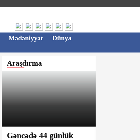
Mədəniyyət
Dünya
Araşdırma
Gəncədə 44 günlük
Ağsu bazar