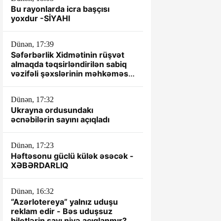
Bu rayonlarda icra başçısı
yoxdur -SİYAHI
Dünən, 17:39
Səfərbərlik Xidmətinin rüşvət
almaqda təqsirləndirilən sabiq
vəzifəli şəxslərinin məhkəməsi
başlayır
Dünən, 17:32
Ukrayna ordusundakı
əcnəbilərin sayını açıqladı
Dünən, 17:23
Həftəsonu güclü külək əsəcək -
XƏBƏRDARLIQ
Dünən, 16:32
“Azərlotereya” yalnız uduşu
reklam edir - Bəs uduşsuz
biletlərin sayı niyə açıqlanmır?