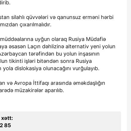
irib.
stan silahlı qüvvələri və qanunsuz erməni hərbi
ımızdan çıxarılmalıdır.
n müddəalarına uyğun olaraq Rusiya Müdafiə
maya əsasən Laçın dəhlizinə alternativ yeni yolun
Azərbaycan tərəfindən bu yolun inşasının
n tikinti işləri bitəndən sonra Rusiya
 yola dislokasiya olunacağını vurğulayıb.
n və Avropa İttifaqı arasında əməkdaşlığın
barədə müzakirələr aparılıb.
 xətt:
2 85