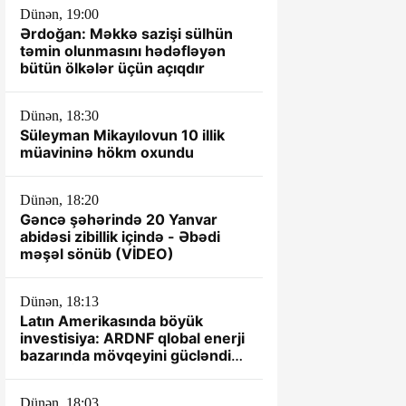
Dünən, 19:00
Ərdoğan: Məkkə sazişi sülhün
təmin olunmasını hədəfləyən
bütün ölkələr üçün açıqdır
Dünən, 18:30
Süleyman Mikayılovun 10 illik
müavininə hökm oxundu
Dünən, 18:20
Gəncə şəhərində 20 Yanvar
abidəsi zibillik içində - Əbədi
məşəl sönüb (VİDEO)
Dünən, 18:13
Latın Amerikasında böyük
investisiya: ARDNF qlobal enerji
bazarında mövqeyini gücləndirir
– TƏHLİL
Dünən, 18:03