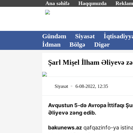
Ana səhifə
Haqqımızda
Rekla
Gündəm
Siyasət
İqtisadiyy
İdman
Bölgə
Digər
Şarl Mişel İlham Əliyevə zə
Siyasət
6-08-2022, 12:35
Avqustun 5-də Avropa İttifaqı Şur
Əliyevə zəng edib.
bakunews.az
qafqazinfo-ya istina