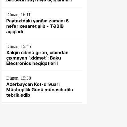
Dünən, 16:11
Paytaxtdakı yanğın zamanı 6
nəfər xəsarət alıb - TƏBİB
açıqladı
Dünən, 15:45
Xalqın cibinə girən, cibindən
çıxmayan “xidmət”: Baku
Electronics həqiqətləri!
Dünən, 15:38
Azərbaycan Kot-d'İvuarı
Müstəqillik Günü münasibətilə
təbrik edib
Dünən, 15:28
Qağaməli Seyfullayevin kantoru
ÖZBAŞINA QALIB... - TOTAL
NARAZILIQ...