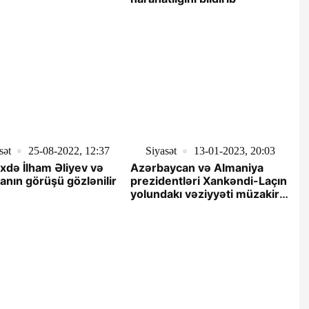
sət
25-08-2022, 12:37
Siyasət
13-01-2023, 20:03
ixdə İlham Əliyev və
Azərbaycan və Almaniya
anın görüşü gözlənilir
prezidentləri Xankəndi-Laçın
yolundakı vəziyyəti müzakirə
edib