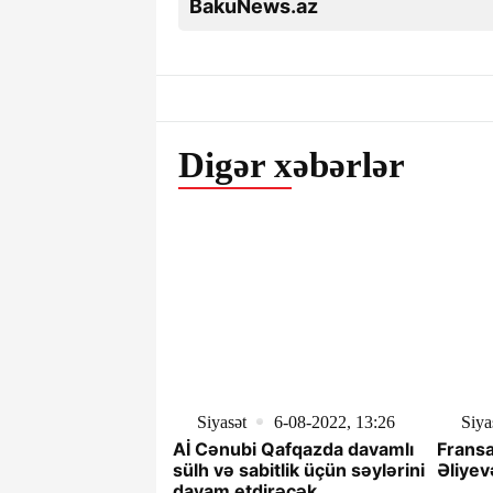
BakuNews.az
Digər xəbərlər
Siyasət
6-08-2022, 13:26
Siya
Aİ Cənubi Qafqazda davamlı
Fransa
sülh və sabitlik üçün səylərini
Əliyev
davam etdirəcək