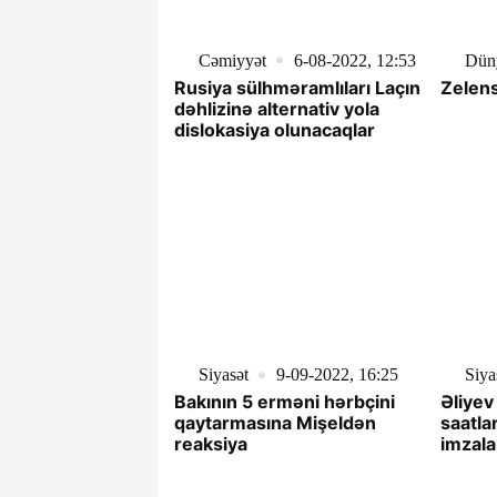
Cəmiyyət
6-08-2022, 12:53
Dün
Rusiya sülhməramlıları Laçın
Zelens
dəhlizinə alternativ yola
dislokasiya olunacaqlar
Siyasət
9-09-2022, 16:25
Siya
Bakının 5 erməni hərbçini
Əliyev
qaytarmasına Mişeldən
saatlar
reaksiya
imzal