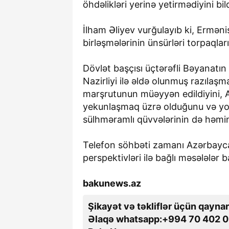
öhdəlikləri yerinə yetirmədiyini bild
İlham Əliyev vurğulayıb ki, Erməni
birləşmələrinin ünsürləri torpaqlar
Dövlət başçısı üçtərəfli Bəyanatı
Nazirliyi ilə əldə olunmuş razılaş
marşrutunun müəyyən edildiyini, 
yekunlaşmaq üzrə olduğunu və yolu
sülhməramlı qüvvələrinin də həmin
Telefon söhbəti zamanı Azərbayca
perspektivləri ilə bağlı məsələlər 
bakunews.az
Şikayət və təkliflər üçün qaynar
Əlaqə whatsapp:+994 70 402 0