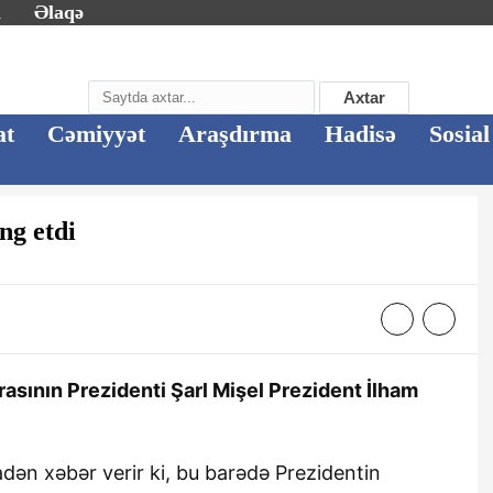
m
Əlaqə
Axtar
at
Cəmiyyət
Araşdırma
Hadisə
Sosial
ng etdi
asının Prezidenti Şarl Mişel Prezident İlham
dən xəbər verir ki, bu barədə Prezidentin