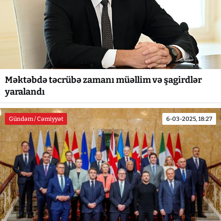
Məktəbdə təcrübə zamanı müəllim və şagirdlər
yaralandı
Gündəm / Cəmiyyət
6-03-2025, 18:27