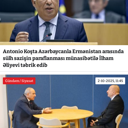
Antonio Koşta Azərbaycanla Ermənistan arasında
sülh sazişin paraflanması münasibətilə İlham
Əliyevi təbrik edib
Gündəm / Siyasət
2-10-2025, 11:45