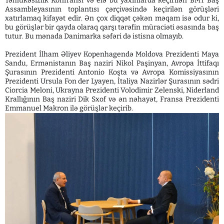
Təhlükəsizlik Konfransı və elə bu yaxınlarda keçirilən BMT Baş
Assambleyasının toplantısı çərçivəsində keçirilən görüşləri
xatırlamaq kifayət edir. Ən çox diqqət çəkən məqam isə odur ki,
bu görüşlər bir qayda olaraq qarşı tərəfin müraciəti əsasında baş
tutur. Bu mənada Danimarka səfəri də istisna olmayıb.
Prezident İlham Əliyev Kopenhagendə Moldova Prezidenti Maya
Sandu, Ermənistanın Baş naziri Nikol Paşinyan, Avropa İttifaqı
Şurasının Prezidenti Antonio Koşta və Avropa Komissiyasının
Prezidenti Ursula Fon der Lyayen, İtaliya Nazirlər Şurasının sədri
Ciorcia Meloni, Ukrayna Prezidenti Volodimir Zelenski, Niderland
Krallığının Baş naziri Dik Sxof və ən nəhayət, Fransa Prezidenti
Emmanuel Makron ilə görüşlər keçirib.