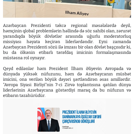
Azərbaycan Prezidenti təkcə regional məsələlərdə deyil,
həmçinin qlobal problemlərin həllində də söz sahibi olan, zərurət
yarandıqda böyük dövlətlər arasında uğurlu moderatorluq
missiyası həyata keçirən liderlərdəndir. Eyni zamanda
Azərbaycan Prezidenti sözü ilə imzası bir olan dövlət başçısıdır ki,
bu da ölkənin etibarlı tərəfdaş imicinin formalaşmasında
müstəsna rol oynayır.
Qeyd edilənlər həm Prezident İlham Əliyevin Avropada və
dünyada yüksək nüfuzunu, həm də Azərbaycanın müsbət
imicini, ona verilən böyük dəyəri şərtləndirən əsas amillərdir.
"Avropa Siyasi Birliyi"nin 7-ci Zirvə toplantısına qatılan dünya
liderlərinin Azərbaycana göstərdiyi maraq da bu nüfuzun və
etibarın təzahürüdür.