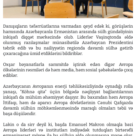
Danışıqların təfərrüatlarına varmadan qeyd edək ki, görüşlərin
hamısında Azərbaycanla Ermənistan arasında sülh gündəliyinin
inkişafı diqqət mərkəzində olub. Liderlər Vaşinqtonda əldə
olunmuş razılaşmalar münasibətilə Azərbaycan Prezidentini
təbrik edib və bu nailiyyətin regionda davamlı sülhə gətirib
çıxaracağına ümid etdiklərini bildiriblər.
Oxşar bəyanatlarla sammitdə iştirak edən digər Avropa
ölkələrinin rəsmiləri də həm media, həm sosial şəbəkələrdə çıxış
ediblər.
Azərbaycanın Avropanın enerji təhlükəsizliyində oynadığı rolla
yanaşı, "Köhnə qitə" üçün bölgədə nəqliyyat bağlantılarının
inkişafı da mühüm əhəmiyyət daşıyır. Bu baxımdan həm Avropa
İttifaqı, həm də aparıcı Avropa dövlətlərinin Cənubi Qafqazda
davamlı sülhün möhkəmlənməsində maraqlı olmaları təbii və
başa düşüləndir.
Lakin o da sirr deyil ki, başda Emanuel Makron olmaqla bəzi
Avropa liderləri və institutları indiyədək tutduqları birtərəfli
ermənipərəst mövqe ilə bu sülhün əldə olunmasına mane olur,