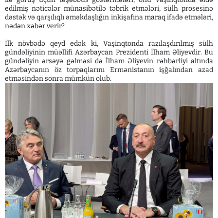
edilmiş nəticələr münasibətilə təbrik etmələri, sülh prosesinə
dəstək və qarşılıqlı əməkdaşlığın inkişafına maraq ifadə etmələri,
nədən xəbər verir?
İlk növbədə qeyd edək ki, Vaşinqtonda razılaşdırılmış sülh
gündəliyinin müəllifi Azərbaycan Prezidenti İlham Əliyevdir. Bu
gündəliyin ərsəyə gəlməsi də İlham Əliyevin rəhbərliyi altında
Azərbaycanın öz torpaqlarını Ermənistanın işğalından azad
etməsindən sonra mümkün olub.