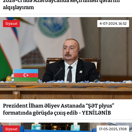
2028-ci ildə Azərbaycanda keçirilməsi qərarını
alqışlayıram
Siyasət
4-07-2024, 16:52
Prezident İlham Əliyev Astanada “ŞƏT plyus”
formatında görüşdə çıxış edib - YENİLƏNİB
Siyasət
17-05-2025, 17:08