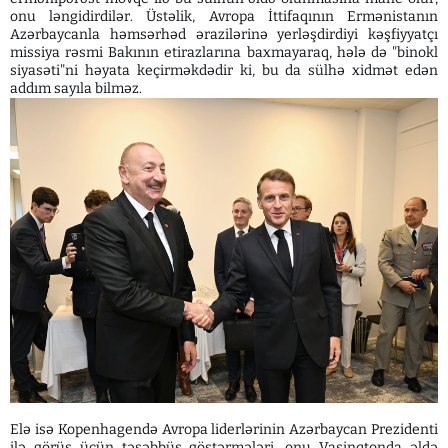
onu ləngidirdilər. Üstəlik, Avropa İttifaqının Ermənistanın
Azərbaycanla həmsərhəd ərazilərinə yerləşdirdiyi kəşfiyyatçı
missiya rəsmi Bakının etirazlarına baxmayaraq, hələ də "binokl
siyasəti"ni həyata keçirməkdədir ki, bu da sülhə xidmət edən
addım sayıla bilməz.
Elə isə Kopenhagendə Avropa liderlərinin Azərbaycan Prezidenti
ilə görüş üçün təşəbbüs göstərmələri, onu Vaşinqtonda əldə