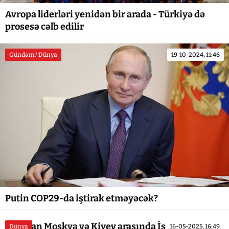
Avropa liderləri yenidən bir arada - Türkiyə də
prosesə cəlb edilir
Gündəm / Dünya
19-10-2024, 11:46
Putin COP29-da iştirak etməyəcək?
Ərdoğan Moskva və Kiyev arasında İstanbul
Dünya
16-05-2025, 16:49