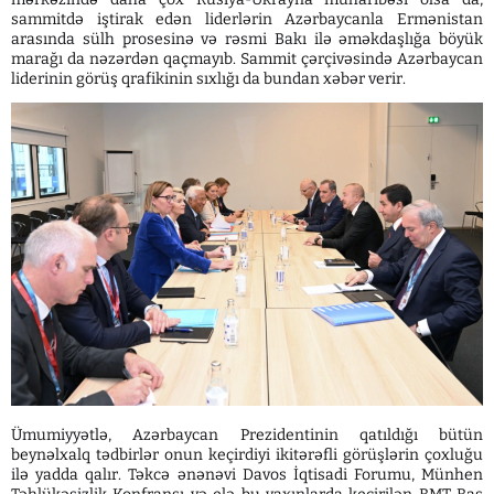
sammitdə iştirak edən liderlərin Azərbaycanla Ermənistan
arasında sülh prosesinə və rəsmi Bakı ilə əməkdaşlığa böyük
marağı da nəzərdən qaçmayıb. Sammit çərçivəsində Azərbaycan
liderinin görüş qrafikinin sıxlığı da bundan xəbər verir.
Ümumiyyətlə, Azərbaycan Prezidentinin qatıldığı bütün
beynəlxalq tədbirlər onun keçirdiyi ikitərəfli görüşlərin çoxluğu
ilə yadda qalır. Təkcə ənənəvi Davos İqtisadi Forumu, Münhen