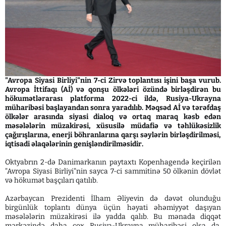
"Avropa Siyasi Birliyi"nin 7-ci Zirvə toplantısı işini başa vurub.
Avropa İttifaqı (Aİ) və qonşu ölkələri özündə birləşdirən bu
hökumətlərarası platforma 2022-ci ildə, Rusiya-Ukrayna
müharibəsi başlayandan sonra yaradılıb. Məqsəd Aİ və tərəfdaş
ölkələr arasında siyasi dialoq və ortaq maraq kəsb edən
məsələlərin müzakirəsi, xüsusilə müdafiə və təhlükəsizlik
çağırışlarına, enerji böhranlarına qarşı səylərin birləşdirilməsi,
iqtisadi əlaqələrinin genişləndirilməsidir.
Oktyabrın 2-də Danimarkanın paytaxtı Kopenhagendə keçirilən
"Avropa Siyasi Birliyi"nin sayca 7-ci sammitinə 50 ölkənin dövlət
və hökumət başçıları qatılıb.
Azərbaycan Prezidenti İlham Əliyevin də dəvət olunduğu
birgünlük toplantı dünya üçün həyati əhəmiyyət daşıyan
məsələlərin müzakirəsi ilə yadda qalıb. Bu mənada diqqət
mərkəzində daha çox Rusiya-Ukrayna müharibəsi olsa da,