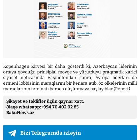
Kopenhagen Zirvəsi bir daha göstərdi ki, Azərbaycan liderinin
ortaya qoyduğu prinsipial mövqe və yürütdüyü praqmatik xarici
siyasət nəticəsində Vaşinqtondan sonra, Avropa liderləri də
erməni lobbisinin maraqlarını bir kənara atıb, öz ölkələrinin milli
maraqlarının təminatı barədə düşünməyə başlayıblar.(Report)
Şikayət və təkliflər üçün qaynar xətt:
Əlaqə whatsapp:+994 70 402 02 85
BakuNews.az
Bizi Telegramda izləyin