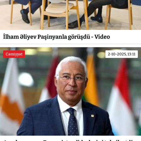
İlham Əliyev Paşinyanla görüşdü - Video
Cəmiyyət
2-10-2025, 13:11