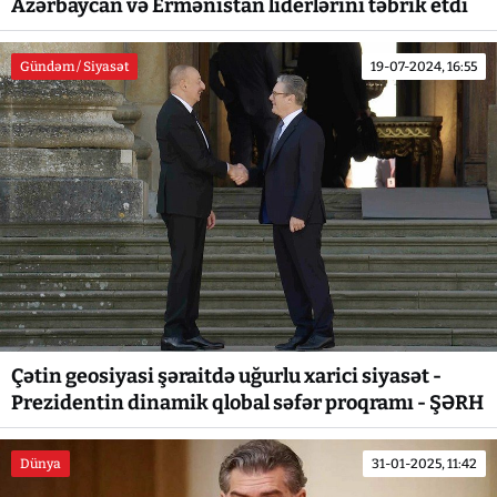
Azərbaycan və Ermənistan liderlərini təbrik etdi
Gündəm / Siyasət
19-07-2024, 16:55
Çətin geosiyasi şəraitdə uğurlu xarici siyasət -
Prezidentin dinamik qlobal səfər proqramı - ŞƏRH
Dünya
31-01-2025, 11:42