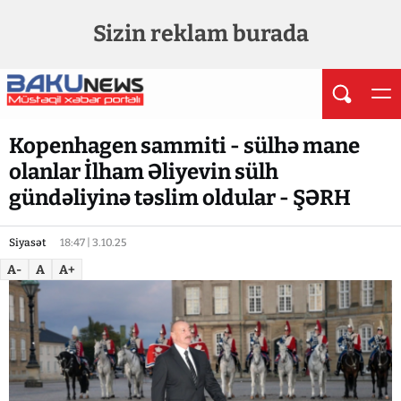
Sizin reklam burada
Kopenhagen sammiti - sülhə mane
olanlar İlham Əliyevin sülh
gündəliyinə təslim oldular - ŞƏRH
Siyasət
18:47 | 3.10.25
A-
A
A+