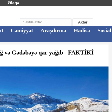
m
Əlaqə
Axtar
at
Cəmiyyət
Araşdırma
Hadisə
Sosial
ağ və Gədəbəyə qar yağıb - FAKTİKİ