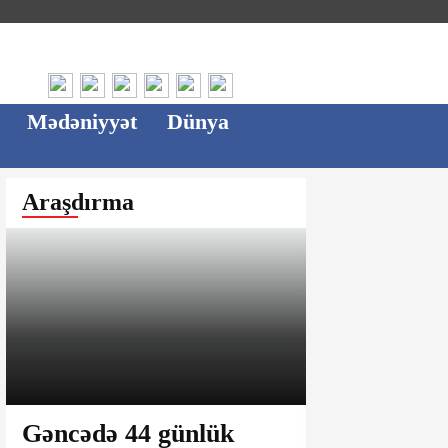
Mədəniyyət
Dünya
Araşdırma
Gəncədə 44 günlük
Ağsu bazar