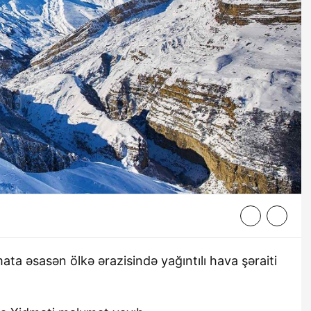
ta əsasən ölkə ərazisində yağıntılı hava şəraiti