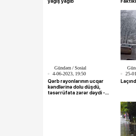
yağış yağıb
Faktik
Gündəm / Sosial
Gün
4-06-2023, 19:50
25-01
Qərb rayonlarının ucqar
Laçınd
kəndlərinə dolu düşdü,
təsərrüfata zərər dəydi -
YENİLƏNİB