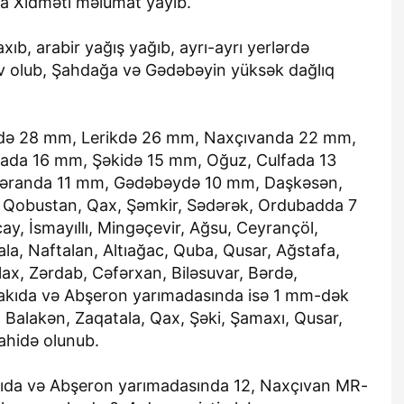
ya Xidməti məlumat yayıb.
çaxıb, arabir yağış yağıb, ayrı-ayrı yerlərdə
nsiv olub, Şahdağa və Gədəbəyin yüksək dağlıq
ndə 28 mm, Lerikdə 26 mm, Naxçıvanda 22 mm,
ada 16 mm, Şəkidə 15 mm, Oğuz, Culfada 13
kəranda 11 mm, Gədəbəydə 10 mm, Daşkəsən,
Qobustan, Qax, Şəmkir, Sədərək, Ordubadda 7
y, İsmayıllı, Mingəçevir, Ağsu, Ceyrançöl,
la, Naftalan, Altıağac, Quba, Qusar, Ağstafa,
lax, Zərdab, Cəfərxan, Biləsuvar, Bərdə,
kıda və Abşeron yarımadasında isə 1 mm-dək
Balakən, Zaqatala, Qax, Şəki, Şamaxı, Qusar,
ahidə olunub.
ıda və Abşeron yarımadasında 12, Naxçıvan MR-