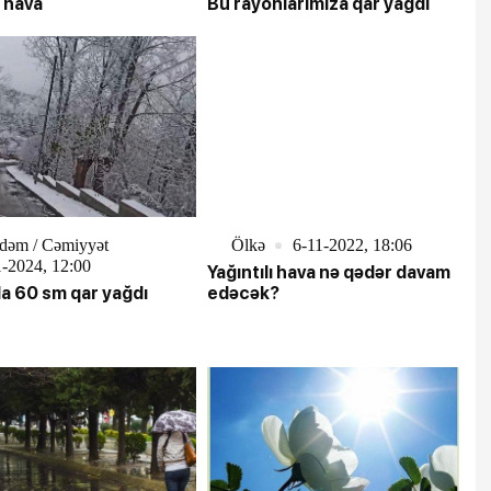
i hava
Bu rayonlarımıza qar yağdı
dəm / Cəmiyyət
Ölkə
6-11-2022, 18:06
-2024, 12:00
Yağıntılı hava nə qədər davam
a 60 sm qar yağdı
edəcək?