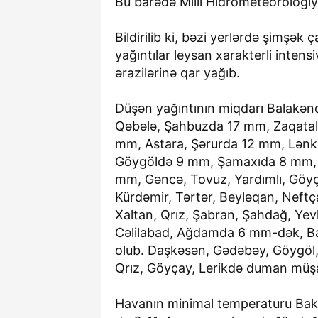
Bu barədə Milli Hidrometeorologi
Bildirilib ki, bəzi yerlərdə şimşək 
yağıntılar leysan xarakterli inte
ərazilərinə qar yağıb.
Düşən yağıntının miqdarı Balakə
Qəbələ, Şahbuzda 17 mm, Zaqatal
mm, Astara, Şərurda 12 mm, Lən
Göygöldə 9 mm, Şamaxıda 8 mm, 
mm, Gəncə, Tovuz, Yardımlı, Göyça
Kürdəmir, Tərtər, Beyləqan, Neftça
Xaltan, Qrız, Şabran, Şahdağ, Yev
Cəlilabad, Ağdamda 6 mm-dək, Ba
olub. Daşkəsən, Gədəbəy, Göygöl, 
Qrız, Göyçay, Lerikdə duman müş
Havanın minimal temperaturu Bak