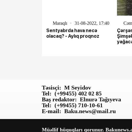
Maraqlı
31-08-2022, 17:40
Cəm
Sentyabrda hava necə
Çərşən
olacaq? - Aylıq proqnoz
Şimşək
yağac
Təsisçi:
M Seyidov
Tel:
(+99455) 402 02 85
Baş redaktor:
Elnurə Tağıyeva
Tel:
(+99455) 710-10-61
E-mail:
Baku.news@mail.ru
Müəllif hüquqları qorunur. Bakunews.az