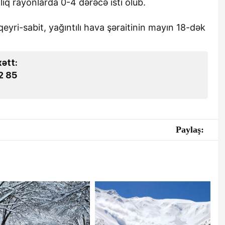
lıq rayonlarda 0-4 dərəcə isti olub.
yri-sabit, yağıntılı hava şəraitinin mayın 18-dək
xətt:
2 85
Paylaş: