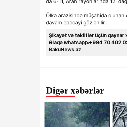
da 6-11, Aran rayonlarında 12, dağ
Ölkə ərazisində müşahidə olunan qe
davam edəcəyi gözlənilir.
Şikayət və təkliflər üçün qaynar 
Əlaqə whatsapp:+994 70 402 0
BakuNews.az
Digər xəbərlər