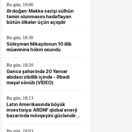
Bu gün, 19:00
Ərdoğan: Məkkə sazişi sülhün
təmin olunmasını hədəfləyən
bütün ölkələr üçün açıqdır
Bu gün, 18:30
Süleyman Mikayılovun 10 illik
müavininə hökm oxundu
Bu gün, 18:20
Gəncə şəhərində 20 Yanvar
abidəsi zibillik içində - Əbədi
məşəl sönüb (VİDEO)
Bu gün, 18:13
Latın Amerikasında böyük
investisiya: ARDNF qlobal enerji
bazarında mövqeyini gücləndirir
– TƏHLİL
Bu gün, 18:03