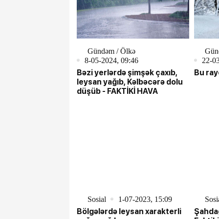
Gündəm / Ölkə
Gün
8-05-2024, 09:46
22-03
Bəzi yerlərdə şimşək çaxıb,
Bu ray
leysan yağıb, Kəlbəcərə dolu
düşüb - FAKTİKİ HAVA
Sosial
1-07-2023, 15:09
Sosi
Bölgələrdə leysan xarakterli
Şahdağ