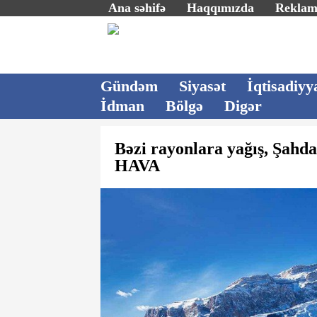
Ana səhifə
Haqqımızda
Rekla
Gündəm
Siyasət
İqtisadiyy
İdman
Bölgə
Digər
Bəzi rayonlara yağış, Şahd
HAVA