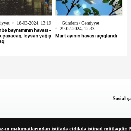
iyyət
18-03-2024, 13:19
Gündəm / Cəmiyyət
29-02-2024, 12:33
bə bayramının havası -
 çaxacaq, leysan yağış
Mart ayının havası açıqlandı
aq
Sosial ş
-ın məlumatlarından istifadə etdikdə istinad mütləqdir. M