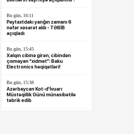
Bu gün, 16:11
Paytaxtdakı yanğın zamanı 6
nəfər xəsarət alıb - TƏBİB
açıqladı
Bu gün, 15:45
Xalqın cibinə girən, cibindən
çıxmayan “xidmət”: Baku
Electronics həqiqətləri!
Bu gün, 15:38
Azərbaycan Kot-d'İvuarı
Müstəqillik Günü münasibətilə
təbrik edib
Bu gün, 15:28
Qağaməli Seyfullayevin kantoru
ÖZBAŞINA QALIB... - TOTAL
NARAZILIQ...