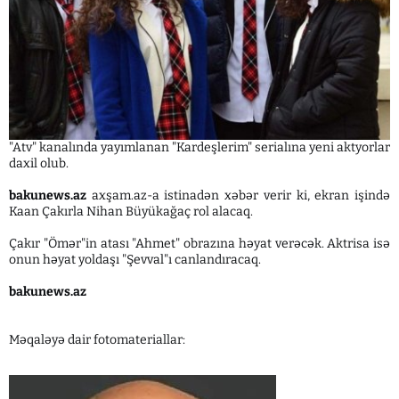
"Atv" kanalında yayımlanan "Kardeşlerim" serialına yeni aktyorlar
daxil olub.
bakunews.az
axşam.az-a istinadən xəbər verir ki, ekran işində
Kaan Çakırla Nihan Büyükağaç rol alacaq.
Çakır "Ömər"in atası "Ahmet" obrazına həyat verəcək. Aktrisa isə
onun həyat yoldaşı "Şevval"ı canlandıracaq.
bakunews.az
Məqaləyə dair fotomateriallar: