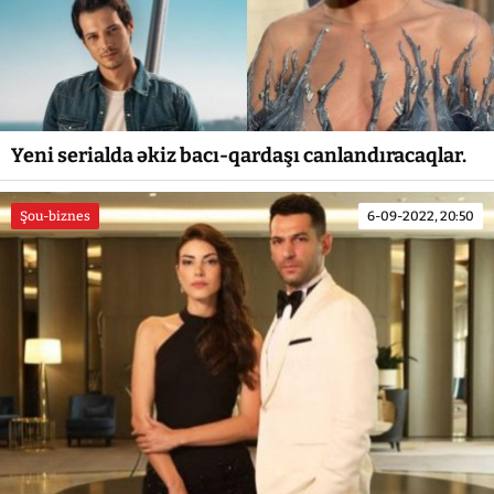
Yeni serialda əkiz bacı-qardaşı canlandıracaqlar.
Şou-biznes
6-09-2022, 20:50