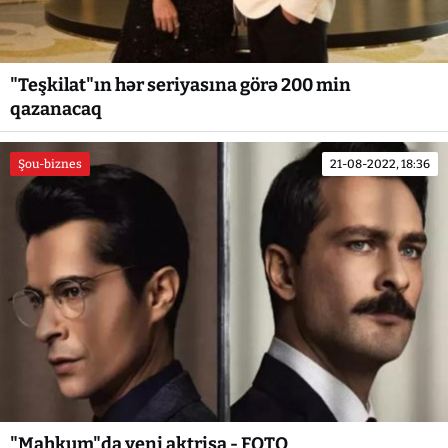
"Teşkilat"ın hər seriyasına görə 200 min
qazanacaq
Şou-biznes
21-08-2022, 18:36
"Mahkum"da yeni aktrisa - FOTO