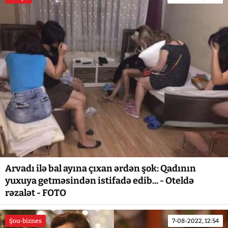
Arvadı ilə bal ayına çıxan ərdən şok: Qadının
yuxuya getməsindən istifadə edib... - Oteldə
rəzalət - FOTO
Şou-biznes
7-08-2022, 12:54