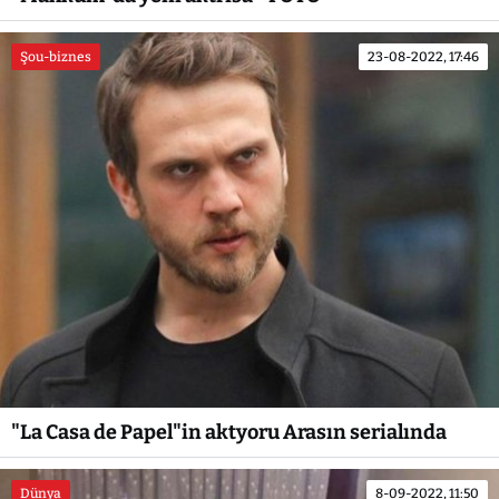
Şou-biznes
23-08-2022, 17:46
"La Casa de Papel"in aktyoru Arasın serialında
Dünya
8-09-2022, 11:50