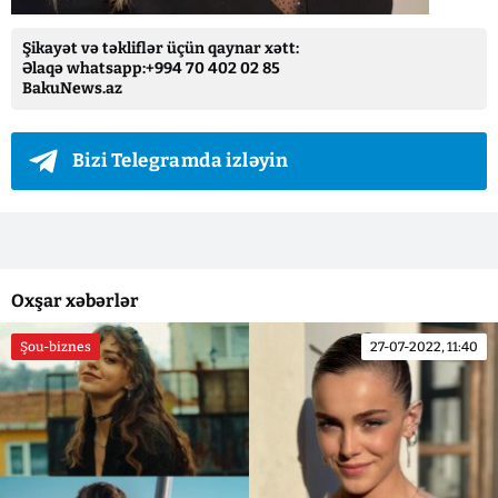
Şikayət və təkliflər üçün qaynar xətt:
Əlaqə whatsapp:+994 70 402 02 85
BakuNews.az
Bizi Telegramda izləyin
Oxşar xəbərlər
Şou-biznes
27-07-2022, 11:40