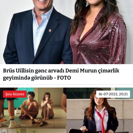
Brüs Uillisin gənc arvadı Demi Murun çimərlik
geyimində görünüb - FOTO
Şou-biznes
16-07-2022, 20:21