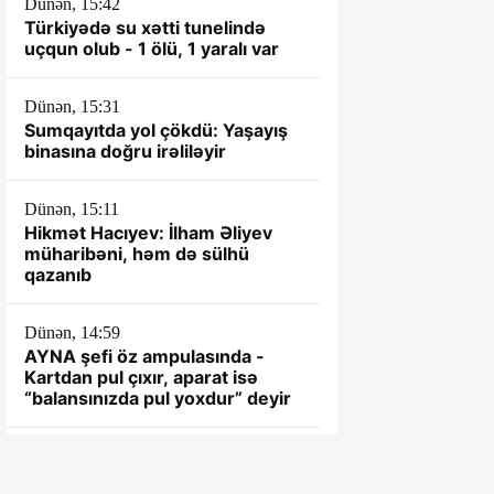
Dünən, 15:42
Türkiyədə su xətti tunelində
uçqun olub - 1 ölü, 1 yaralı var
Dünən, 15:31
Sumqayıtda yol çökdü: Yaşayış
binasına doğru irəliləyir
Dünən, 15:11
Hikmət Hacıyev: İlham Əliyev
müharibəni, həm də sülhü
qazanıb
Dünən, 14:59
AYNA şefi öz ampulasında -
Kartdan pul çıxır, aparat isə
“balansınızda pul yoxdur” deyir
Dünən, 14:21
Ukrayna Qara dənizdəki "Sivaş"