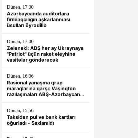
Dünən, 17:30
Azərbaycanda auditorlara
fırıldaqçılığın aşkarlanması
üsulları öyrədilib
Dünən, 17:00
Zelenski: ABŞ hər ay Ukraynaya
"Patriot" üçün raket əleyhinə
vasitələr göndərəcək
Dünən, 16:06
Rasional yanaşma qrup
maraqlarına qarşı: Vaşinqton
razılaşmaları ABŞ-Azərbaycan
münasibətlərində yeni dövrün
əsası kimi
Dünən, 15:56
Taksidən pul və bank kartları
oğurladı - Saxlanıldı