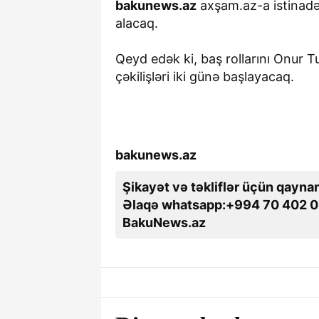
bakunews.az
axşam.az-a istinadən
alacaq.
Qeyd edək ki, baş rollarını Onur T
çəkilişləri iki günə başlayacaq.
bakunews.az
Şikayət və təkliflər üçün qaynar
Əlaqə whatsapp:+994 70 402 0
BakuNews.az