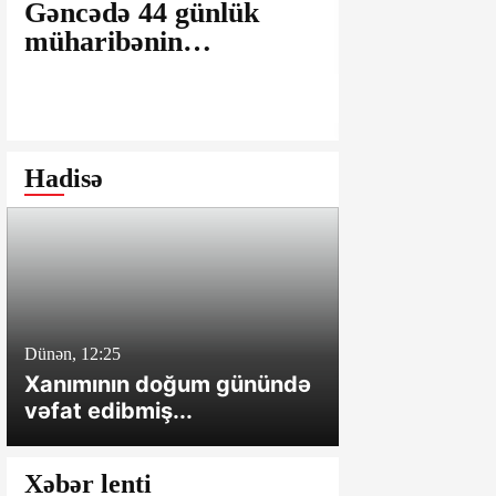
Gəncədə 44 günlük
Ağsu bazar
müharibənin
maşınlarda
yaralarının
edilir? – “
bağlanmasına şərait
istəyirsiniz
yaratmayan Dövlət
edin” deyən
Şəhərsalma və
iddialar
Hadisə
Arxitektura Komitəsi -
SAKİNLƏRDƏN
SENSASİON
İDDİALAR
Dünən, 12:25
Dünən, 12:01
Xanımının doğum günündə
Cəlilabadda 
vəfat edibmiş...
sahə və tövl
Xəbər lenti