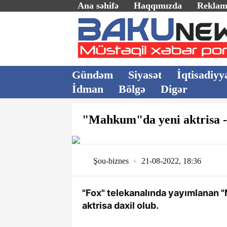
Ana səhifə
Haqqımızda
Rekla
Gündəm
Siyasət
İqtisadiyy
İdman
Bölgə
Digər
"Mahkum"da yeni aktrisa
Şou-biznes
21-08-2022, 18:36
"Fox" telekanalında yayımlanan 
aktrisa daxil olub.