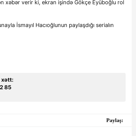
 xəbər verir ki, ekran işində Gökçe Eyüboğlu rol
unayla İsmayıl Hacıoğlunun paylaşdığı serialın
 xətt:
2 85
Paylaş: