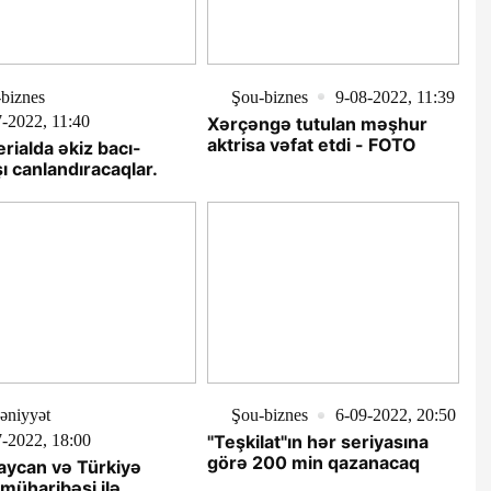
biznes
Şou-biznes
9-08-2022, 11:39
-2022, 11:40
Xərçəngə tutulan məşhur
aktrisa vəfat etdi - FOTO
erialda əkiz bacı-
ı canlandıracaqlar.
əniyyət
Şou-biznes
6-09-2022, 20:50
-2022, 18:00
"Teşkilat"ın hər seriyasına
görə 200 min qazanacaq
aycan və Türkiyə
müharibəsi ilə