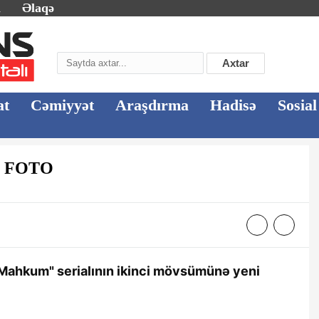
m
Əlaqə
Axtar
at
Cəmiyyət
Araşdırma
Hadisə
Sosial
 - FOTO
"Mahkum" serialının ikinci mövsümünə yeni