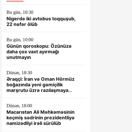
Bu gün, 10:30
Nigerdə iki avtobus toqquşub,
22 nəfər ölüb
Bu gün, 10:00
Günün qoroskopu: Özünüzə
daha çox vaxt ayırmağı
unutmayın
Dünən, 18:30
Əraqçi: İran və Oman Hörmüz
boğazında yeni gəmiçilik
marşrutu üzrə razılaşmaya
yaxındır
Dünən, 18:00
Macarıstan Ali Məhkəməsinin
keçmiş sədrinin prezidentliyə
namizədliyi irəli sürülüb