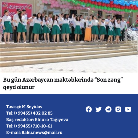
Bu gün Azərbaycan məktəblərində “Son zəng”
qeyd olunur
Təsisçi: M Seyidov
Tel: (+99455) 402 02 85
Baş redaktor: Elnurə Tağıyeva
Tel: (+99455) 710-10-61
E-mail: Baku.news@mail.ru