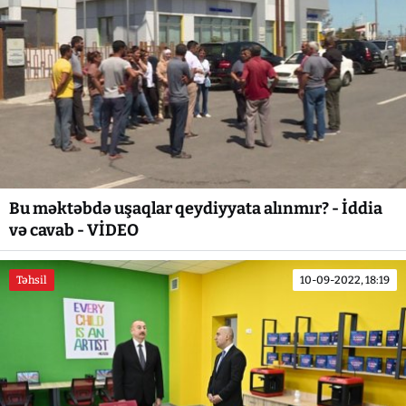
Bu məktəbdə uşaqlar qeydiyyata alınmır? - İddia
və cavab - VİDEO
Təhsil
10-09-2022, 18:19