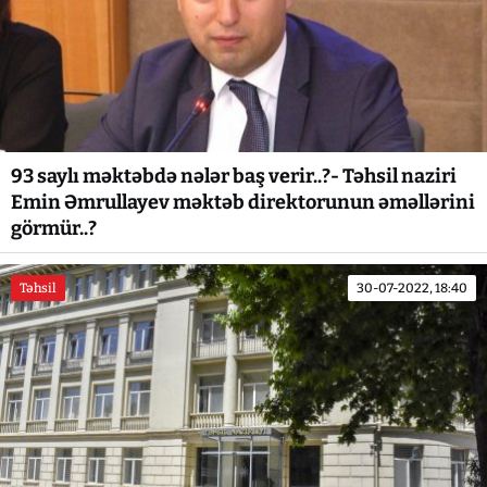
93 saylı məktəbdə nələr baş verir..?- Təhsil naziri
Emin Əmrullayev məktəb direktorunun əməllərini
görmür..?
Təhsil
30-07-2022, 18:40