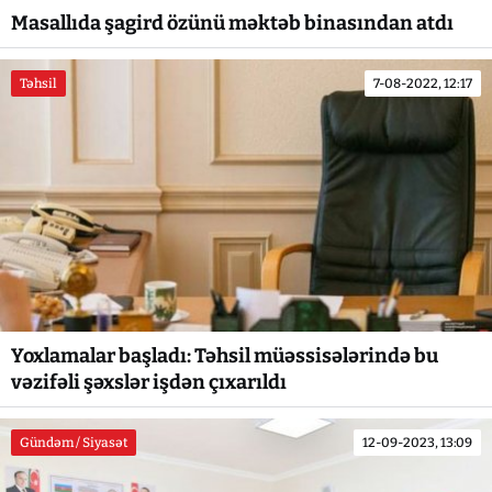
Masallıda şagird özünü məktəb binasından atdı
Təhsil
7-08-2022, 12:17
Yoxlamalar başladı: Təhsil müəssisələrində bu
vəzifəli şəxslər işdən çıxarıldı
Gündəm / Siyasət
12-09-2023, 13:09