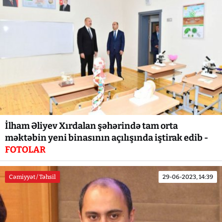
İlham Əliyev Xırdalan şəhərində tam orta
məktəbin yeni binasının açılışında iştirak edib -
FOTOLAR
Cəmiyyət / Təhsil
29-06-2023, 14:39