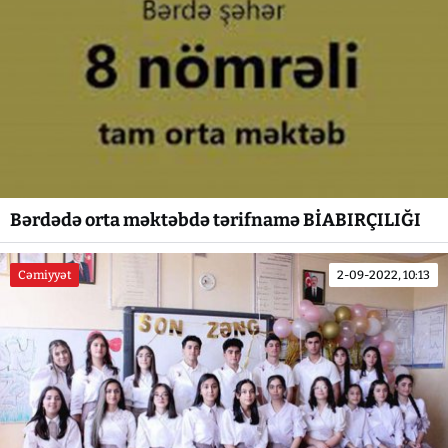
Bərdədə orta məktəbdə tərifnamə BİABIRÇILIĞI
Cəmiyyət
2-09-2022, 10:13