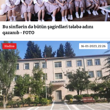
Bu sinflərin də bütün şagirdləri tələbə adını
qazanıb - FOTO
Hadisə
16-01-2023, 22:26