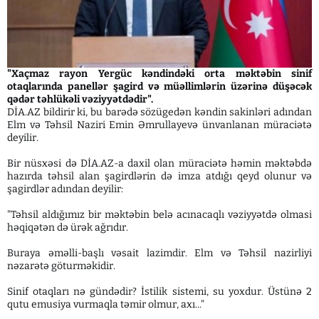
"Xaçmaz rayon Yergüc kəndindəki orta məktəbin sinif
otaqlarında panellər şagird və müəllimlərin üzərinə düşəcək
qədər təhlükəli vəziyyətdədir".
DİA.AZ bildirir ki, bu barədə sözügedən kəndin sakinləri adından
Elm və Təhsil Naziri Emin Əmrullayevə ünvanlanan müraciətə
deyilir.
Bir nüsxəsi də DİA.AZ-a daxil olan müraciətə həmin məktəbdə
hazırda təhsil alan şagirdlərin də imza atdığı qeyd olunur və
şagirdlər adından deyilir:
"Təhsil aldığımız bir məktəbin belə acınacaqlı vəziyyətdə olmasi
həqiqətən də ürək ağrıdır.
Buraya əməlli-başlı vəsait lazimdir. Elm və Təhsil nazirliyi
nəzarətə göturməkidir.
Sinif otaqları nə gündədir? İstilik sistemi, su yoxdur. Üstünə 2
qutu emusiya vurmaqla təmir olmur, axı..."