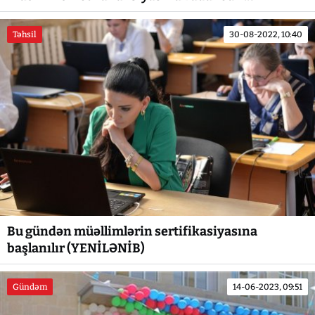
Təhsil
30-08-2022, 10:40
Bu gündən müəllimlərin sertifikasiyasına
başlanılır (YENİLƏNİB)
Gündəm
14-06-2023, 09:51