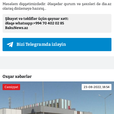
Məsələm diqqətimizdədir. Əlaqədar qurum və şəxsləri də dia.az
olaraq dinləməyə hazırıq...
Şikayət və təkliflər üçün qaynar xətt:
Əlaqə whatsapp:+994 70 402 02 85
BakuNews.az
Bizi Telegramda izləyin
Oxşar xəbərlər
Cəmiyyət
23-08-2022, 18:54