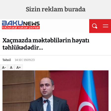
Sizin reklam burada
Xaçmazda məktəblilərin həyatı
təhlükədədir...
Təhsil
14:10 | 19.09.23
A-
A
A+