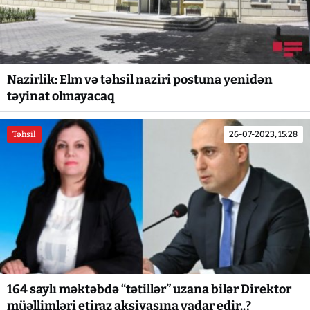
Nazirlik: Elm və təhsil naziri postuna yenidən
təyinat olmayacaq
Təhsil
26-07-2023, 15:28
164 saylı məktəbdə “tətillər” uzana bilər Direktor
müəllimləri etiraz aksiyasına vadar edir..?