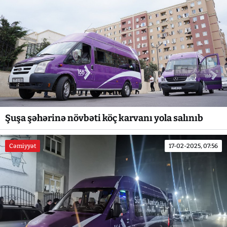
Şuşa şəhərinə növbəti köç karvanı yola salınıb
Cəmiyyət
17-02-2025, 07:56