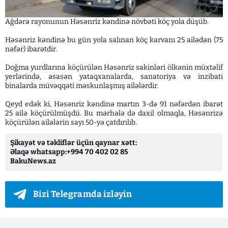
Ağdərə rayonunun Həsənriz kəndinə növbəti köç yola düşüb.
Həsənriz kəndinə bu gün yola salınan köç karvanı 25 ailədən (75
nəfər) ibarətdir.
Doğma yurdlarına köçürülən Həsənriz sakinləri ölkənin müxtəlif
yerlərində, əsasən yataqxanalarda, sanatoriya və inzibati
binalarda müvəqqəti məskunlaşmış ailələrdir.
Qeyd edək ki, Həsənriz kəndinə martın 3-də 91 nəfərdən ibarət
25 ailə köçürülmüşdü. Bu mərhələ də daxil olmaqla, Həsənrizə
köçürülən ailələrin sayı 50-yə çatdırılıb.
Şikayət və təkliflər üçün qaynar xətt:
Əlaqə whatsapp:+994 70 402 02 85
BakuNews.az
Bizi Telegramda izləyin