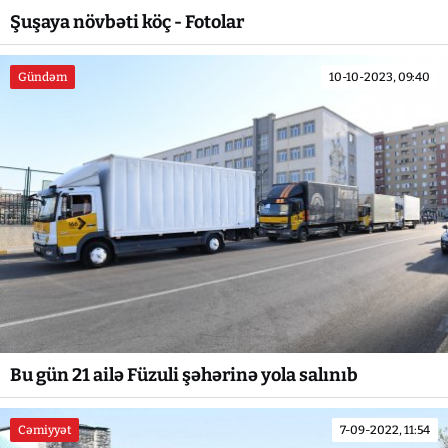
Şuşaya növbəti köç - Fotolar
Gündəm
10-10-2023, 09:40
Bu gün 21 ailə Füzuli şəhərinə yola salınıb
Cəmiyyət
7-09-2022, 11:54