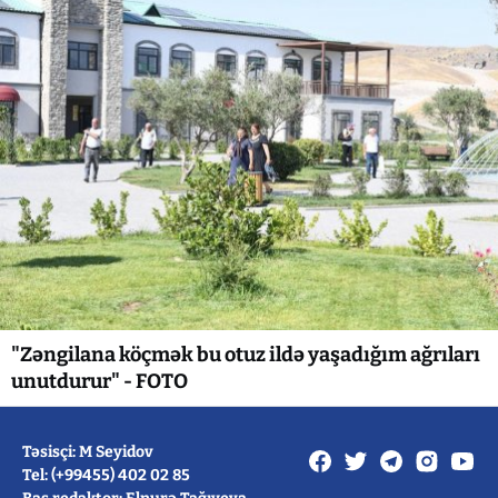
"Zəngilana köçmək bu otuz ildə yaşadığım ağrıları
unutdurur" - FOTO
Təsisçi: M Seyidov
Tel: (+99455) 402 02 85