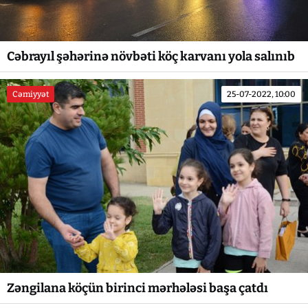
Cəbrayıl şəhərinə növbəti köç karvanı yola salınıb
Cəmiyyət
25-07-2022, 10:00
Zəngilana köçün birinci mərhələsi başa çatdı