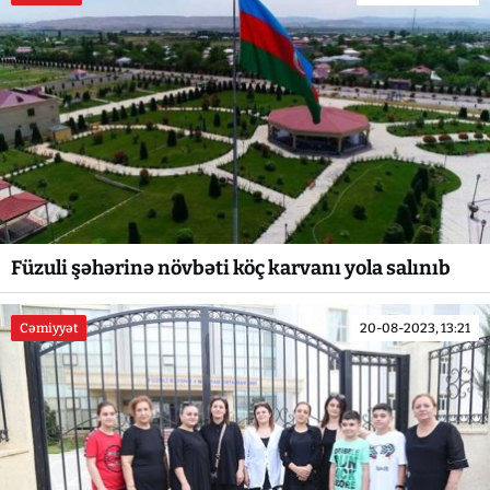
Füzuli şəhərinə növbəti köç karvanı yola salınıb
Cəmiyyət
20-08-2023, 13:21