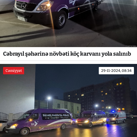
Cəbrayıl şəhərinə növbəti köç karvanı yola salınıb
Cəmiyyət
29-11-2024, 08:34