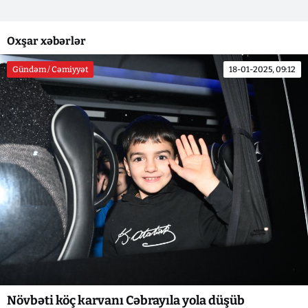
Oxşar xəbərlər
Gündəm / Cəmiyyət
18-01-2025, 09:12
Növbəti köç karvanı Cəbrayıla yola düşüb