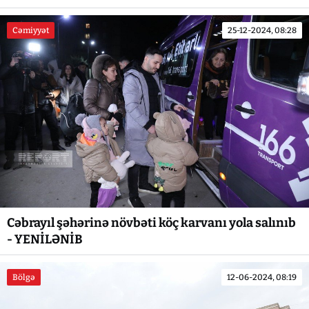
Cəmiyyət
25-12-2024, 08:28
Cəbrayıl şəhərinə növbəti köç karvanı yola salınıb
- YENİLƏNİB
Bölgə
12-06-2024, 08:19