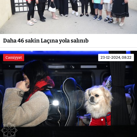
Daha 46 sakin Laçına yola salınıb
Cəmiyyət
23-12-2024, 08:22