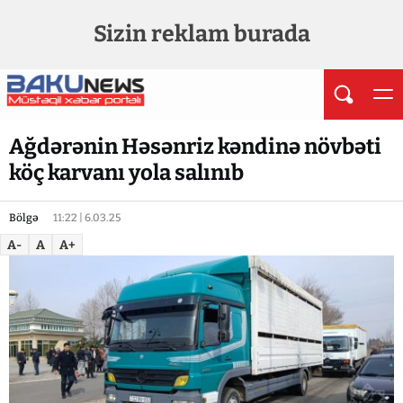
Sizin reklam burada
Ağdərənin Həsənriz kəndinə növbəti
köç karvanı yola salınıb
Bölgə
11:22 | 6.03.25
A-
A
A+