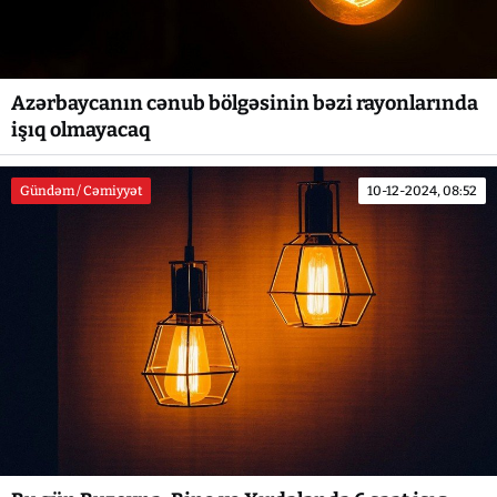
Azərbaycanın cənub bölgəsinin bəzi rayonlarında
işıq olmayacaq
Gündəm / Cəmiyyət
10-12-2024, 08:52