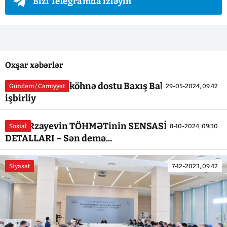
Bizi Telegramda izləyin
Oxşar xəbərlər
Baba Rzayevin köhnə dostu Baxış Babayevlə
Gündəm / Cəmiyyət
29-05-2024, 09:42
işbirliy
Baba Rzayevin TÖHMƏTinin SENSASİON
Sosial
8-10-2024, 09:30
DETALLARI – Sən demə...
Siyasət
7-12-2023, 09:42