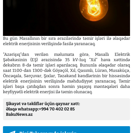
Bu gün Masallının bir sıra ərazilərində təmir işləri ilə əlaqədar
elektrik enerjisinin verilişində fasilə yaranacaq.
"Azərişıq"dan verilən məlumata görə, Masallı Elektrik
Şəbəkəsinin (EŞ) ərazisində 35 kV-luq "Xıl" hava xəttində
dekabrın 8-də təmir işləri aparılacaq. Bununla əlaqədar olaraq
saat 11:00-dan 13:00-dək Göyəçöl, Xıl, Qasımlı, Lürən, Musaküçə,
Öncəqala, Sərçuvar, Şıxlar, Təzəkənd kəndlərinin bir hissəsində
elektrik enerjisinin verilişində məhdudiyyət yaranacaq. Təmir
işləri başa çatdıqdan sonra həmin yaşayış məntəqələri daha
keyfiyyətli elektrik enerjisi ilə təmin olunacaq.
Şikayət və təkliflər üçün qaynar xətt:
Əlaqə whatsapp:+994 70 402 02 85
BakuNews.az