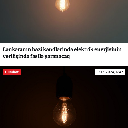
Lənkəranın bəzi kəndlərində elektrik enerjisinin
verilişində fasilə yaranacaq
Gündəm
9-12-2024, 17:47