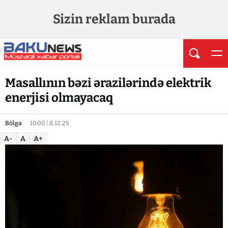
Sizin reklam burada
Masallının bəzi ərazilərində elektrik
enerjisi olmayacaq
Bölgə
10:00 | 8.12.25
A-
A
A+