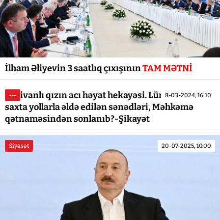
İlham Əliyevin 3 saatlıq çıxışının
TAM MƏTNİ
Ərkivanlı qızın acı həyat hekayəsi. Lürənli şəxsin
---
8-03-2024, 16:10
saxta yollarla əldə edilən sənədləri, Məhkəmə
qətnaməsindən sonlanıb?-Şikayət
Siyasət
20-07-2025, 10:00