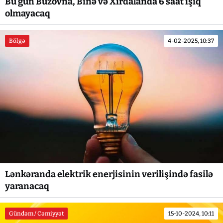
Bu gün Buzovna, Binə və Xırdalanda 6 saat işıq
olmayacaq
Bölgə
4-02-2025, 10:37
Lənkəranda elektrik enerjisinin verilişində fasilə
yaranacaq
Gündəm / Cəmiyyət
15-10-2024, 10:11