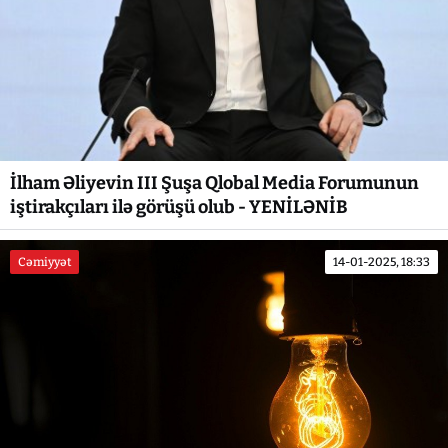
İlham Əliyevin III Şuşa Qlobal Media Forumunun
iştirakçıları ilə görüşü olub - YENİLƏNİB
Cəmiyyət
14-01-2025, 18:33