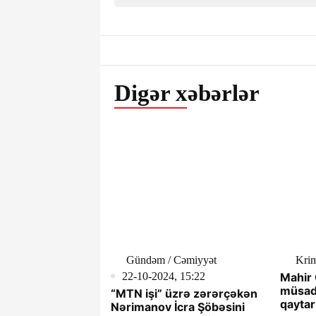
Digər xəbərlər
Gündəm / Cəmiyyət
Krim
22-10-2024, 15:22
Mahir 
müsadi
“MTN işi” üzrə zərərçəkən
qaytar
Nərimanov İcra Şöbəsini