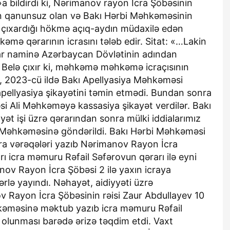
 bildirdi ki, Nərimanov rayon İcra Şöbəsinin
n qanunsuz olan və Bakı Hərbi Məhkəməsinin
çıxardığı hökmə açıq-aydın müdaxilə edən
kəmə qərarının icrasını tələb edir. Sitat: «…Lakin
ar naminə Azərbaycan Dövlətinin adından
r. Belə çıxır ki, məhkəmə məhkəmə icraçısının
imi, 2023-cü ildə Bakı Apellyasiya Məhkəməsi
apellyasiya şikayətini təmin etmədi. Bundan sonra
si Ali Məhkəməyə kassasiya şikayət verdilər. Bakı
ət işi üzrə qərarından sonra mülki iddialarımız
 Məhkəməsinə göndərildi. Bakı Hərbi Məhkəməsi
icra vərəqələri yazıb Nərimanov Rayon İcra
rı icra məmuru Rəfail Səfərovun qərarı ilə eyni
anov Rayon İcra Şöbəsi 2 ilə yaxın icraya
lə yayındı. Nəhayət, aidiyyəti üzrə
 Rayon İcra Şöbəsinin rəisi Zaur Abdullayev 10
kəməsinə məktub yazıb icra məmuru Rəfail
olunması barədə ərizə təqdim etdi. Vaxt