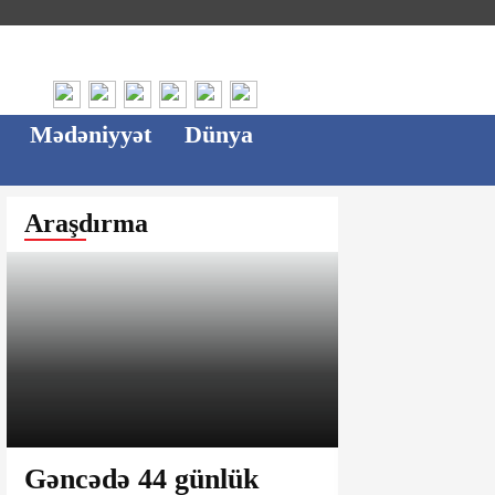
Mədəniyyət
Dünya
Araşdırma
Gəncədə 44 günlük
Ağsu bazar