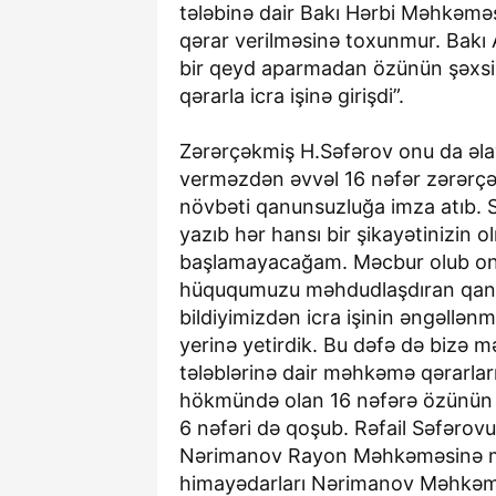
tələbinə dair Bakı Hərbi Məhkəməsi
qərar verilməsinə toxunmur. Bakı
bir qeyd aparmadan özünün şəxsi
qərarla icra işinə girişdi”.
Zərərçəkmiş H.Səfərov onu da əlav
verməzdən əvvəl 16 nəfər zərərç
növbəti qanunsuzluğa imza atıb. Sit
yazıb hər hansı bir şikayətinizin ol
başlamayacağam. Məcbur olub onun
hüququmuzu məhdudlaşdıran qanun
bildiyimizdən icra işinin əngəllə
yerinə yetirdik. Bu dəfə də bizə m
tələblərinə dair məhkəmə qərarları
hökmündə olan 16 nəfərə özünün is
6 nəfəri də qoşub. Rəfail Səfərovu
Nərimanov Rayon Məhkəməsinə mür
himayədarları Nərimanov Məhkəmə