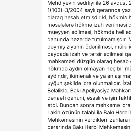
Mehdiyevin sədrliyi ilə 26 avqust
1(103)-3/2004 saylı qərarında yaz
olaraq hesab etmişdir ki, hökmlə 
məsələlərə hökmə izah verilməsi q
müəyyən edilməsi, hökmdə həll edi
qanunda nəzərdə tutulmamışdır. M
dəymiş ziyanın ödənilməsi, mülki 
qaydada izah və təfsir edilməsi qan
məhkəməsi düzgün olaraq hesab et
hökmdə aydın olmayan heç bir mü
aydındır, ikimənalı və ya anlaşılm
uyğun şəkildə icra olunmalıdır. İz
Beləliklə, Bakı Apellyasiya Məhkəm
qənaəti qanuni, əsaslı və işin fakt
etdi. Bundan sonra məhkəmə icraçı
Lakin özünün tələbi ilə Bakı Hərb
Məhkəməsinin verdikləri izahlara
qərarında Bakı Hərbi Məhkəməsin