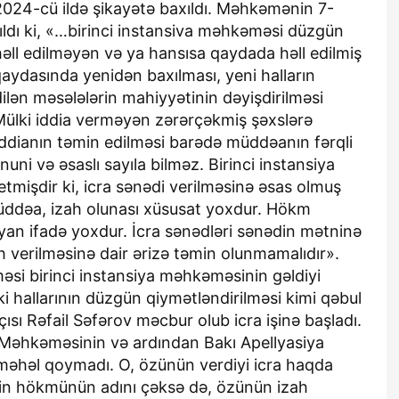
 2024-cü ildə şikayətə baxıldı. Məhkəmənin 7-
ıldı ki, «…birinci instansiva məhkəməsi düzgün
həll edilməyən və ya hansısa qaydada həll edilmiş
aydasında yenidən baxılması, yeni halların
lən məsələlərin mahiyyətinin dəyişdirilməsi
ülki iddia verməyən zərərçəkmiş şəxslərə
iddianın təmin edilməsi barədə müddəanın fərqli
uni və əsaslı sayıla bilməz. Birinci instansiya
mişdir ki, icra sənədi verilməsinə əsas olmuş
ddəa, izah olunası xüsusat yoxdur. Hökm
ayan ifadə yoxdur. İcra sənədləri sənədin mətninə
ah verilməsinə dair ərizə təmin olunmamalıdır».
əsi birinci instansiya məhkəməsinin gəldiyi
iki hallarının düzgün qiymətləndirilməsi kimi qəbul
sı Rəfail Səfərov məcbur olub icra işinə başladı.
i Məhkəməsinin və ardından Bakı Apellyasiya
 məhəl qoymadı. O, özünün verdiyi icra haqda
in hökmünün adını çəksə də, özünün izah