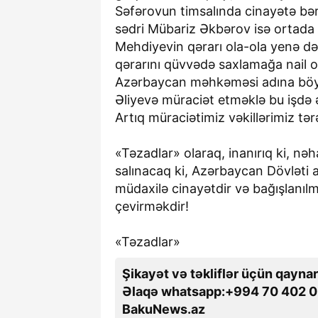
Səfərovun timsalında cinayətə bə
sədri Mübariz Əkbərov isə ortada
Mehdiyevin qərarı ola-ola yenə d
qərarını qüvvədə saxlamağa nail o
Azərbaycan məhkəməsi adına böyük
Əliyevə müraciət etməklə bu işdə ə
Artıq müraciətimiz vəkillərimiz tər
«Təzadlar» olaraq, inanırıq ki, nə
salınacaq ki, Azərbaycan Dövləti 
müdaxilə cinayətdir və bağışlanı
çevirməkdir!
«Təzadlar»
Şikayət və təkliflər üçün qaynar
Əlaqə whatsapp:+994 70 402 0
BakuNews.az