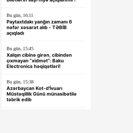
Bu gün, 16:11
Paytaxtdakı yanğın zamanı 6
nəfər xəsarət alıb - TƏBİB
açıqladı
Bu gün, 15:45
Xalqın cibinə girən, cibindən
çıxmayan “xidmət”: Baku
Electronics həqiqətləri!
Bu gün, 15:38
Azərbaycan Kot-d'İvuarı
Müstəqillik Günü münasibətilə
təbrik edib
Bu gün, 15:28
Qağaməli Seyfullayevin kantoru
ÖZBAŞINA QALIB... - TOTAL
NARAZILIQ...