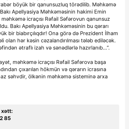
rabər böyük bir qanunsuzluq törədilib. Məhkəmə
 Bakı Apellyasiya Məhkəməsinin hakimi Emin
ə məhkəmə icraçısı Rəfail Səfərovun qanunsuz
ldu. Bakı Apellyasiya Məhkəməsinin bu qərarı
 bir biabırçılıqdır! Ona görə də Prezident İlham
li olan hər kəsin cəzalandırılması tələb ediləcək.
əfindən ətraflı izah və sənədlərlə hazırlanıb…”.
hayət, məhkəmə icraçısı Rəfail Səfərova başa
adından çıxarılan hökmün və qərarın icrasına
lmaz səhvdir, ölkənin məhkəmə sisteminə arxa
 xətt:
2 85