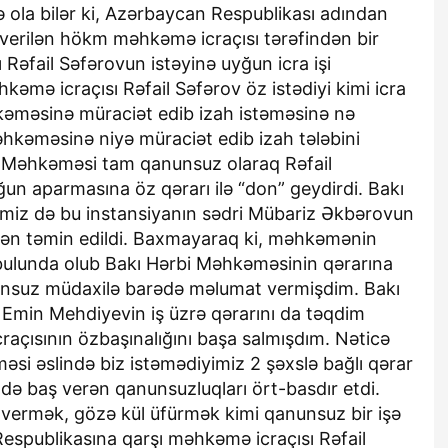
ə ola bilər ki, Azərbaycan Respublikası adından
verilən hökm məhkəmə icraçısı tərəfindən bir
 Rəfail Səfərovun istəyinə uyğun icra işi
kəmə icraçısı Rəfail Səfərov öz istədiyi kimi icra
əməsinə müraciət edib izah istəməsinə nə
əhkəməsinə niyə müraciət edib izah tələbini
v Məhkəməsi tam qanunsuz olaraq Rəfail
yğun aparmasına öz qərarı ilə “don” geydirdi. Bakı
miz də bu instansiyanın sədri Mübariz Əkbərovun
smən təmin edildi. Baxmayaraq ki, məhkəmənin
ulunda olub Bakı Hərbi Məhkəməsinin qərarına
unsuz müdaxilə barədə məlumat vermişdim. Bakı
min Mehdiyevin iş üzrə qərarını da təqdim
raçısının özbaşınalığını başa salmışdım. Nəticə
məsi əslində biz istəmədiyimiz 2 şəxslə bağlı qərar
 baş verən qanunsuzluqları ört-basdır etdi.
 vermək, gözə kül üfürmək kimi qanunsuz bir işə
 Respublikasına qarşı məhkəmə icraçısı Rəfail