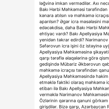
ləğvinə imkan vermədilər. Axı nec
Bakı Hərbi Məhkəməsi tərəfindən 
kənara atılsın və məhkəmə icraçısı
aparılsın? Əgər icra məsələsini məh
edəcəkdisə, daha Bakı Hərbi Məhk
ehtiyac vardı? Bakı Apellyasiya M
yenidən təkrar edirdi? Nərimano
Səfərovun icra işini öz istəyinə u
Apellyasiya Məhkəməsinə şikayəti
qarşı tərəflə əlaqələrinə görə qi
gedişində Mübariz Əkbərovun qəb
məhkəmə icraçısı tərəfindən qan
Apellyasiya Məhkəməsində hakim E
etməklə faktiki olaraq məhkəmə ic
etibarı ilə Bakı Apellyasiya Məhkə
verməklə Nərimanov Məhkəməsində
Özlərinin qərarına qanuni görkəm
girişdilər. Bizə qarşı, Azərbaycan