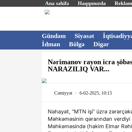
Ana səhifə
Haqqımızda
Rekla
Gündəm
Siyasət
İqtisadiyy
İdman
Bölgə
Digər
Nərimanov rayon icra şöb
NARAZILIQ VAR...
Cəmiyyət
6-02-2025, 10:15
Nəhayət, “MTN işi” üzrə zərərçə
Məhkəməsinin qərarından verdiyi a
Məhkəməsində (hakim Elmar Rəhimov