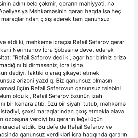
nin adını belə çəkmir, qərarın mahiyyəti, nə
 Apellyasiya Məhkəməsinin qərarı haqda isə heç
 maraqlarından çıxış edərək tam qanunsuz
ə etdi ki, məhkəmə icraçısı Rəfail Səfərov qərar
əkəni Nərimanov İcra Şöbəsinə dəvət edərək
at: “Rəfail Səfərov dedi ki, əgər hər biriniz ərizə
madığını bildirməsəniz, icra işinə
 dediyi, faktiki olaraq şikayət etmək
suz ərizəni yazdıq. Biz qanunsuz olmasını
nməməsi üçün Rəfail Səfərovun qanunsuz tələbini
əlum oldu ki, Rəfail Səfərov özünün izah
nı bir kənara atıb, özü bir siyahı tutub, məhkəmə
tədiyi, şəxsi maraqlarından çıxış etməklə əlavə
n özbaşına verdiyi bu qərarın ləğvi üçün
aciət etdik. Bu dəfə də Rəfail Səfərov və
sində qanunsuz verdikləri icra haqqında qərarın