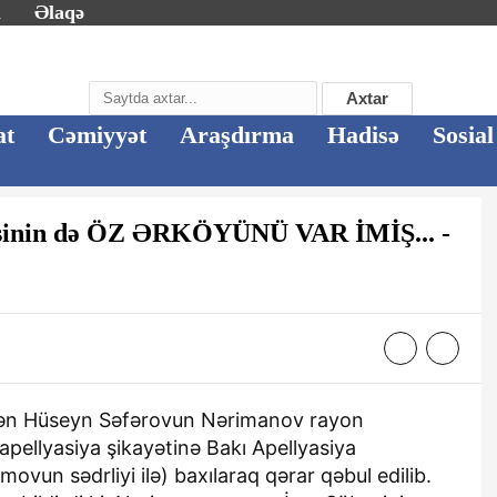
m
Əlaqə
Axtar
at
Cəmiyyət
Araşdırma
Hadisə
Sosial
əsinin də ÖZ ƏRKÖYÜNÜ VAR İMİŞ... -
kən Hüseyn Səfərovun Nərimanov rayon
pellyasiya şikayətinə Bakı Apellyasiya
un sədrliyi ilə) baxılaraq qərar qəbul edilib.