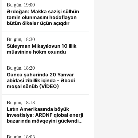
Bu gün, 19:00
Ərdoğan: Məkkə sazişi sülhün
təmin olunmasını hədəfləyən
bütün ölkələr üçün açıqdır
Bu gün, 18:30
Süleyman Mikayılovun 10 illik
müavininə hökm oxundu
Bu gün, 18:20
Gəncə şəhərində 20 Yanvar
abidəsi zibillik içində - Əbədi
məşəl sönüb (VİDEO)
Bu gün, 18:13
Latın Amerikasında böyük
investisiya: ARDNF qlobal enerji
bazarında mövqeyini gücləndirir
– TƏHLİL
Bu gün, 18:03