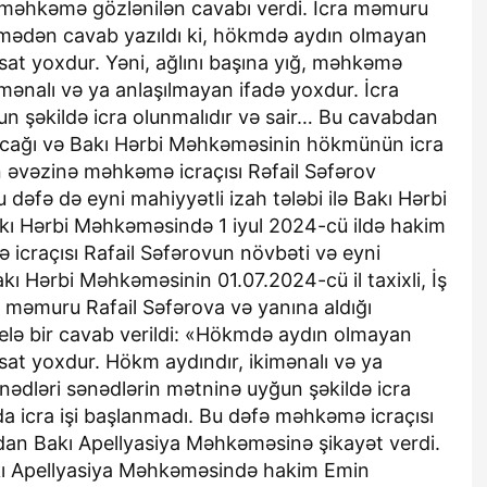
məhkəmə gözlənilən cavabı verdi. İcra məmuru
mədən cavab yazıldı ki, hökmdə aydın olmayan
sat yoxdur. Yəni, ağlını başına yığ, məhkəmə
imənalı və ya anlaşılmayan ifadə yoxdur. İcra
un şəkildə icra olunmalıdır və sair… Bu cavabdan
ayacağı və Bakı Hərbi Məhkəməsinin hökmünün icra
 əvəzinə məhkəmə icraçısı Rəfail Səfərov
 dəfə də eyni mahiyyətli izah tələbi ilə Bakı Hərbi
kı Hərbi Məhkəməsində 1 iyul 2024-cü ildə hakim
ə icraçısı Rafail Səfərovun növbəti və eyni
kı Hərbi Məhkəməsinin 01.07.2024-cü il taxixli, İş
a məmuru Rafail Səfərova və yanına aldığı
elə bir cavab verildi: «Hökmdə aydın olmayan
sat yoxdur. Hökm aydındır, ikimənalı və ya
nədləri sənədlərin mətninə uyğun şəkildə icra
da icra işi başlanmadı. Bu dəfə məhkəmə icraçısı
dan Bakı Apellyasiya Məhkəməsinə şikayət verdi.
Bakı Apellyasiya Məhkəməsində hakim Emin