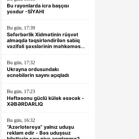
Bu rayonlarda icra başçısı
yoxdur -SİYAHI
Bu gün, 17:39
Səfərbərlik Xidmətinin rüşvət
almaqda təqsirləndirilən sabiq
vəzifəli şəxslərinin məhkəməsi
başlayır
Bu gün, 17:32
Ukrayna ordusundakı
əcnəbilərin sayını açıqladı
Bu gün, 17:23
Həftəsonu güclü külək əsəcək -
XƏBƏRDARLIQ
Bu gün, 16:32
“Azərlotereya” yalnız uduşu
reklam edir - Bəs uduşsuz
biletlərin sayı niyə açıqlanmır?