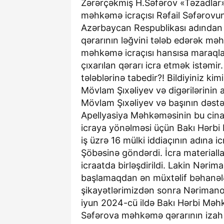
Zərərçəkmiş H.Səfərov «Təzadlar»a
məhkəmə icraçısı Rəfail Səfərovu
Azərbaycan Respublikası adından 
qərarının ləğvini tələb edərək məh
məhkəmə icraçısı hansısa maraql
çıxarılan qərarı icra etmək istəmi
tələblərinə tabedir?! Bildiyiniz k
Mövlam Şıxəliyev və digərilərinin 
Mövlam Şıxəliyev və başının dəstə
Apellyasiya Məhkəməsinin bu cinay
icraya yönəlməsi üçün Bakı Hərbi
iş üzrə 16 mülki iddiaçının adına 
Şöbəsinə göndərdi. İcra materialla
icraatda birləşdirildi. Lakin Nərim
başlamaqdan ən müxtəlif bəhanələr
şikayətlərimizdən sonra Nərimanov
iyun 2024-cü ildə Bakı Hərbi Məh
Səfərova məhkəmə qərarının izah 