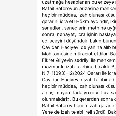
uzatmağa hesablanan bu ərizəyə 
Rafail Səfərovun ərizəsinə məhkə
heç bir müddəa, izah olunası xüsu
qərarını icra et! Hökm aydındır, ik
sənədləri, sənədlərin mətninə uyğ
sonra, nəhayət, icra işinin başl
ediləcəyini düşündük. Lakin bunun
Cavidan Hacıyevi də yanına alıb bu
Məhkəməsinə müraciət etdilər. Ba
Fikrət Əliyevin sədrliyi ilə məhkəm
məzmunlu izah tələbinə baxıldı. Ba
N 7-1(093)-12/2024 Qərarı ilə icr
Cavidan Hacıyevin izah tələbinə b
heç bir müddəa, izah olunası xüsu
anlaşılmayan ifadə yoxdur. İcra sə
olunmalıdır!». Bu qərardan sonra 
Rəfail Səfərov həmin izah qərarın
Yenə də izah tələbi irəli sürdü. 