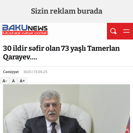
Sizin reklam burada
30 ildir səfir olan 73 yaşlı Tamerlan
Qarayev….
Cəmiyyət
16:01 | 13.06.25
A-
A
A+