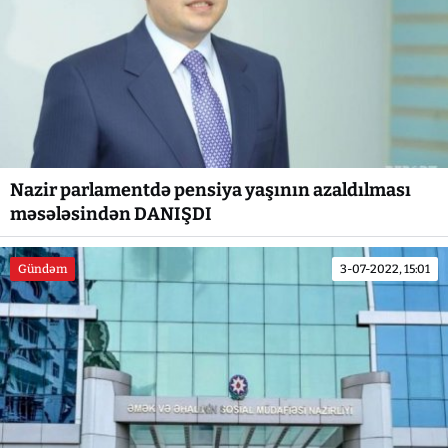
Nazir parlamentdə pensiya yaşının azaldılması
məsələsindən DANIŞDI
Gündəm
3-07-2022, 15:01