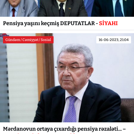
Pensiya yaşını keçmiş DEPUTATLAR -
SİYAHI
Gündəm / Cəmiyyət / Sosial
16-06-2023, 21:04
Mərdanovun ortaya çıxardığı pensiya rəzaləti... –