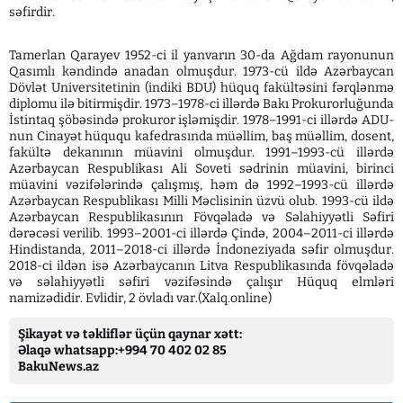
səfirdir.
Tamerlan Qarayev 1952-ci il yanvarın 30-da Ağdam rayonunun
Qasımlı kəndində anadan olmuşdur. 1973-cü ildə Azərbaycan
Dövlət Universitetinin (indiki BDU) hüquq fakültəsini fərqlənmə
diplomu ilə bitirmişdir. 1973–1978-ci illərdə Bakı Prokurorluğunda
İstintaq şöbəsində prokuror işləmişdir. 1978–1991-ci illərdə ADU-
nun Cinayət hüququ kafedrasında müəllim, baş müəllim, dosent,
fakültə dekanının müavini olmuşdur. 1991–1993-cü illərdə
Azərbaycan Respublikası Ali Soveti sədrinin müavini, birinci
müavini vəzifələrində çalışmış, həm də 1992–1993-cü illərdə
Azərbaycan Respublikası Milli Məclisinin üzvü olub. 1993-cü ildə
Azərbaycan Respublikasının Fövqəladə və Səlahiyyətli Səfiri
dərəcəsi verilib. 1993–2001-ci illərdə Çində, 2004–2011-ci illərdə
Hindistanda, 2011–2018-ci illərdə İndoneziyada səfir olmuşdur.
2018-ci ildən isə Azərbaycanın Litva Respublikasında fövqəladə
və səlahiyyətli səfiri vəzifəsində çalışır Hüquq elmləri
namizədidir. Evlidir, 2 övladı var.(Xalq.online)
Şikayət və təkliflər üçün qaynar xətt:
Əlaqə whatsapp:+994 70 402 02 85
BakuNews.az