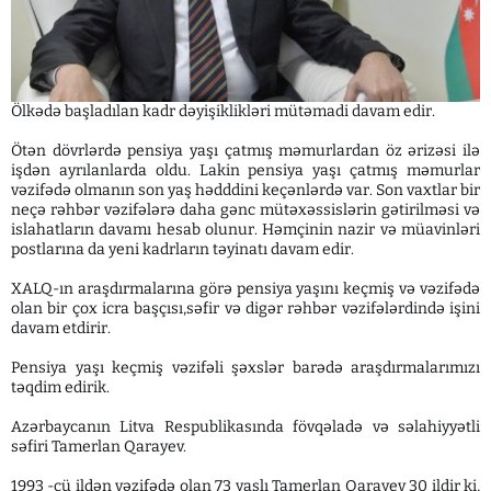
Ölkədə başladılan kadr dəyişiklikləri mütəmadi davam edir.
Ötən dövrlərdə pensiya yaşı çatmış məmurlardan öz ərizəsi ilə
işdən ayrılanlarda oldu. Lakin pensiya yaşı çatmış məmurlar
vəzifədə olmanın son yaş hədddini keçənlərdə var. Son vaxtlar bir
neçə rəhbər vəzifələrə daha gənc mütəxəssislərin gətirilməsi və
islahatların davamı hesab olunur. Həmçinin nazir və müavinləri
postlarına da yeni kadrların təyinatı davam edir.
XALQ-ın araşdırmalarına görə pensiya yaşını keçmiş və vəzifədə
olan bir çox icra başçısı,səfir və digər rəhbər vəzifələrdində işini
davam etdirir.
Pensiya yaşı keçmiş vəzifəli şəxslər barədə araşdırmalarımızı
təqdim edirik.
Azərbaycanın Litva Respublikasında fövqəladə və səlahiyyətli
səfiri Tamerlan Qarayev.
1993 -cü ildən vəzifədə olan 73 yaşlı Tamerlan Qarayev 30 ildir ki,