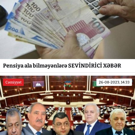
Pensiya ala bilməyənlərə SEVİNDİRİCİ XƏBƏR
Cəmiyyət
26-08-2023, 14:33