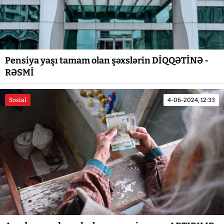
Pensiya yaşı tamam olan şəxslərin DİQQƏTİNƏ -
RƏSMİ
Sosial
4-06-2024, 12:33