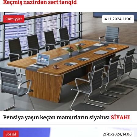
Keçmiş nazirdən sərt tənqid
Cəmiyyət
4-11-2024, 11:00
Pensiya yaşın keçən məmurların siyahısı
SİYAHI
Sosial
21-11-2024, 14:06