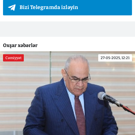
Bizi Telegramda izləyin
Oxşar xəbərlər
Cəmiyyət
27-05-2025, 12:21