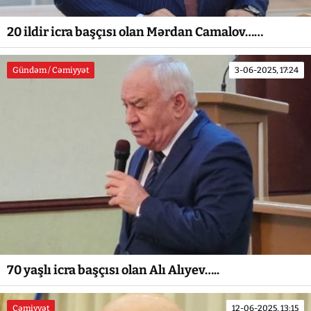
20 ildir icra başçısı olan Mərdan Camalov……
Gündəm / Cəmiyyət
3-06-2025, 17:24
70 yaşlı icra başçısı olan Alı Alıyev…..
Cəmiyyət
12-06-2025, 13:15