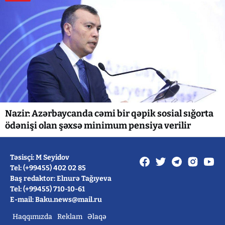
Nazir: Azərbaycanda cəmi bir qəpik sosial sığorta
ödənişi olan şəxsə minimum pensiya verilir
Təsisçi: M Seyidov
Tel: (+99455) 402 02 85
Baş redaktor: Elnurə Tağıyeva
Tel: (+99455) 710-10-61
E-mail: Baku.news@mail.ru
Haqqımızda
Reklam
Əlaqə